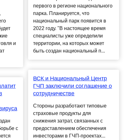
первого в регионе национального
,
парка. Планируется, что
его
национальный парк появится в
будет
2022 году. "В настоящее время
кие
специалисты уже определили
говля и
территории, на которых может
ат
быть создан национальный п...
ВСК и Национальный Центр
латит
ГЧП заключили соглашение о
в
сотрудничестве
Стороны разработают типовые
вируса
страховые продукты для
здан
снижения затрат, связанных с
орьбе с
предоставлением обеспечения
мется
инвесторами в ГЧП-проектах...