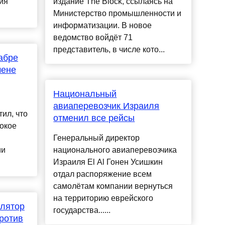
ия
издание The Block, ссылаясь на
Министерство промышленности и
информатизации. В новое
ведомство войдёт 71
представитель, в числе кото...
абре
мене
Национальный
авиаперевозчик Израиля
ил, что
отменил все рейсы
окое
Генеральный директор
ии
национального авиаперевозчика
Израиля El Al Гонен Усишкин
отдал распоряжение всем
самолётам компании вернуться
на территорию еврейского
улятор
государства......
ротив