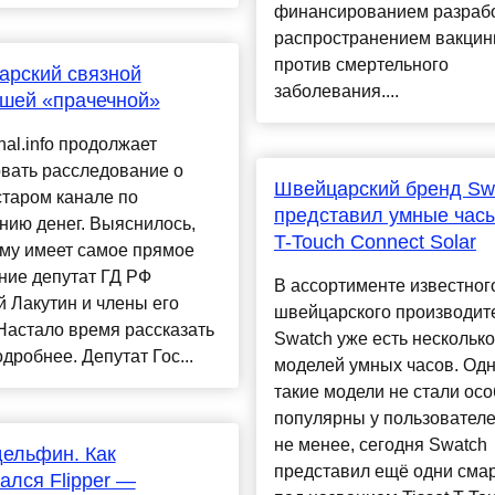
финансированием разрабо
распространением вакци
против смертельного
арский связной
заболевания....
шей «прачечной»
nal.info продолжает
вать расследование о
Швейцарский бренд Sw
таром канале по
представил умные часы
нию денег. Выяснилось,
T-Touch Connect Solar
ему имеет самое прямое
ние депутат ГД РФ
В ассортименте известног
 Лакутин и члены его
швейцарского производит
Настало время рассказать
Swatch уже есть несколько
одробнее. Депутат Гос...
моделей умных часов. Од
такие модели не стали осо
популярны у пользователе
не менее, сегодня Swatch
ельфин. Как
представил ещё одни сма
ался Flipper —