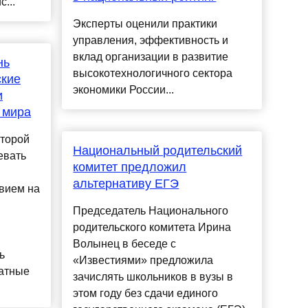
...
Эксперты оценили практики
управления, эффективность и
вклад организации в развитие
нь
высокотехнологичного сектора
ские
экономики России...
и
 мира
второй
Национальный родительский
евать
комитет предложил
.
альтернативу ЕГЭ
вием на
Председатель Национального
родительского комитета Ирина
Волынец в беседе с
ь
«Известиями» предложила
ратные
зачислять школьников в вузы в
этом году без сдачи единого