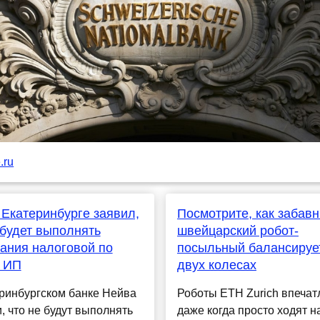
.ru
 Екатеринбурге заявил,
Посмотрите, как забав
 будет выполнять
швейцарский робот-
ания налоговой по
посыльный балансируе
м ИП
двух колесах
ринбургском банке Нейва
Роботы ETH Zurich впечат
, что не будут выполнять
даже когда просто ходят н