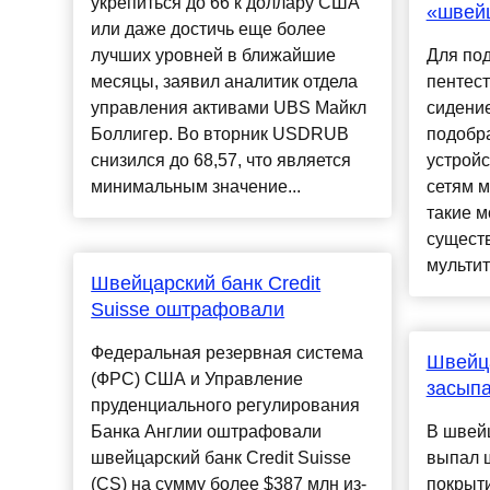
укрепиться до 66 к доллару США
«швейц
или даже достичь еще более
лучших уровней в ближайшие
Для по
месяцы, заявил аналитик отдела
пентест
управления активами UBS Майкл
сидени
Боллигер. Во вторник USDRUB
подобр
снизился до 68,57, что является
устрой
минимальным значение...
сетям м
такие 
существ
мультит
Швейцарский банк Credit
Suisse оштрафовали
Федеральная резервная система
Швейц
(ФРС) США и Управление
засып
пруденциального регулирования
Банка Англии оштрафовали
В швей
швейцарский банк Credit Suisse
выпал ш
(CS) на сумму более $387 млн из-
покрыти