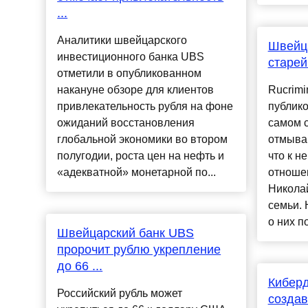
...
Аналитики швейцарского
Швейц
инвестиционного банка UBS
старей
отметили в опубликованном
накануне обзоре для клиентов
Rucrimi
привлекательность рубля на фоне
публико
ожиданий восстановления
самом с
глобальной экономики во втором
отмыва
полугодии, роста цен на нефть и
что к н
«адекватной» монетарной по...
отноше
Николай
семьи. 
о них п
Швейцарский банк UBS
пророчит рублю укрепление
до 66 ...
Киберд
Российский рубль может
создав