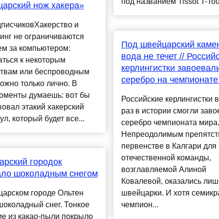
под названием Tissot T-Touc
арский нож хакера»
дписчиковХакерство и
инг не ограничиваются
Под швейцарский каме
ем за компьютером:
вода не течет // Россий
аться к некоторым
керлингистки завоевал
ствам или беспроводным
серебро на чемпионате
ожно только лично. В
моменты думаешь: вот бы
Российские керлингистки 
овал этакий хакерский
раз в истории смогли заво
ул, который будет все...
серебро чемпионата мира
Непреодолимым препятст
первенстве в Калгари для
отечественной команды,
арский городок
возглавляемой Алиной
ало шоколадным снегом
Ковалевой, оказались лиш
царском городе Ольтен
швейцарки. И хотя семик
околадный снег. Тонкое
чемпион...
е из какао-пыли покрыло