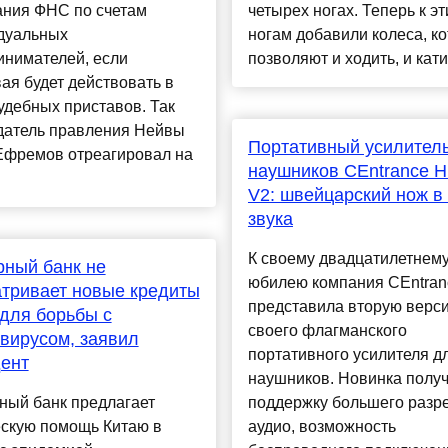
ания ФНС по счетам
четырех ногах. Теперь к э
дуальных
ногам добавили колеса, к
инимателей, если
позволяют и ходить, и катит
ая будет действовать в
удебных приставов. Так
датель правления Нейвы
Портативный усилител
Ефремов отреагировал на
наушников CEntrance H
V2: швейцарский нож в
звука
К своему двадцатилетнем
ный банк не
юбилею компания CEntran
тривает новые кредиты
представила вторую верс
для борьбы с
своего флагманского
вирусом, заявил
портативного усилителя д
ент
наушников. Новинка полу
ный банк предлагает
поддержку большего разр
ескую помощь Китаю в
аудио, возможность