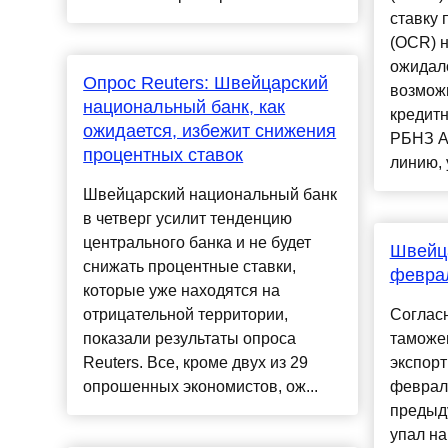
ставку
(OCR) н
ожидало
Опрос Reuters: Швейцарский
возмож
национальный банк, как
кредит
ожидается, избежит снижения
РБНЗ А
процентных ставок
линию, у
Швейцарский национальный банк
в четверг усилит тенденцию
центрального банка и не будет
Швейца
снижать процентные ставки,
февра
которые уже находятся на
отрицательной территории,
Соглас
показали результаты опроса
таможе
Reuters. Все, кроме двух из 29
экспорт
опрошенных экономистов, ож...
феврале
предыд
упал на