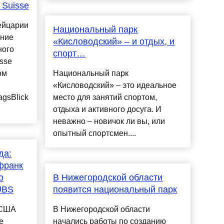
 Suisse
ейцарии
Национальный парк
ание
«Кисловодский» – и отдых, и
ного
спорт…
isse
ом
Национальный парк
«Кисловодский» – это идеальное
agsBlick
место для занятий спортом,
отдыха и активного досуга. И
неважно – новичок ли вы, или
опытный спортсмен....
да:
франк
о
В Нижегородской области
UBS
появится национальный парк
 США
В Нижегородской области
е
начались работы по созданию