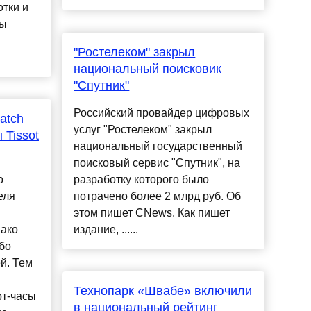
тки и
ны
"Ростелеком" закрыл
национальный поисковик
"Спутник"
Российский провайдер цифровых
atch
услуг "Ростелеком" закрыл
 Tissot
национальный государственный
поисковый сервис "Спутник", на
о
разработку которого было
еля
потрачено более 2 млрд руб. Об
этом пишет CNews. Как пишет
нако
издание, ......
бо
й. Тем
Технопарк «Швабе» включили
рт-часы
в национальный рейтинг