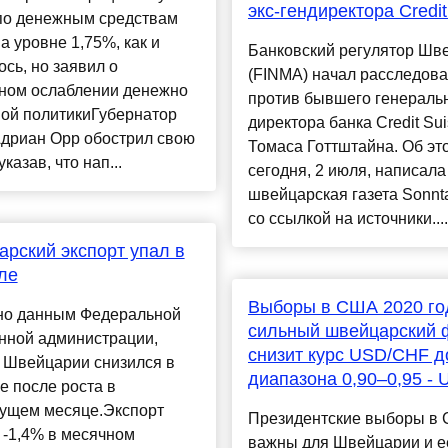
экс-гендиректора Credit
 по денежным средствам
а уровне 1,75%, как и
Банковский регулятор Шв
сь, но заявил о
(FINMA) начал расследов
ном ослаблении денежно
против бывшего генераль
ной политикиГубернатор
директора банка Credit Su
дриан Орр обострил свою
Томаса Готтштайна. Об эт
казав, что нап...
сегодня, 2 июля, написала
швейцарская газета Sonnt
со ссылкой на источники....
рский экспорт упал в
ле
Выборы в США 2020 го
но данным Федеральной
сильный швейцарский 
нной администрации,
снизит курс USD/CHF д
 Швейцарии снизился в
диапазона 0,90–0,95 - 
 после роста в
ущем месяце.Экспорт
Президентские выборы в
 -1,4% в месячном
важны для Швейцарии и е