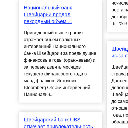
исчисл
Национальный банк
роста н
Швейцарии продал
декабре
рекордный объем ...
-6,1%.В
Приведенный выше график
отражает объем валютных
интервенций Национального
Швейца
банка Швейцарии за предыдущие
из-за с
финансовые годы (оранжевым) и
за первые девять месяцев
Швейцар
текущего финансового года в
страха 
млрд франков. Источник:
Давлен
Bloomberg Объем интервенций
дополн
Национальн...
Швейца
до само
отношен
года, п
Швейцарский банк UBS
обращаю
отмечает привлекательность