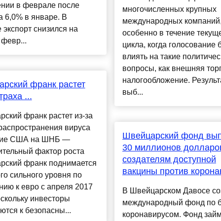
ении в феврале после
многочисленных крупных
а 6,0% в январе. В
международных компаний
 экспорт снизился на
особенно в течение текущ
 февр...
цикла, когда голосование 
влиять на такие политичес
вопросы, как внешняя тор
налогообложение. Результ
рский франк растет
выб...
траха ...
ский франк растет из-за
распространения вируса
Швейцарский фонд вып
ие США на ШНБ —
30 миллионов долларо
ительный фактор роста
создателям доступной
рский франк поднимается
вакцины против корона
го сильного уровня по
ию к евро с апреля 2017
В Швейцарском Давосе со
оскольку инвесторы
международный фонд по б
тся к безопасны...
коронавирусом. Фонд зай