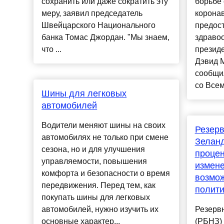
сохранить или даже сократить эту
борьбе
меру, заявил председатель
коронав
Швейцарского Национального
предост
банка Томас Джордан. "Мы знаем,
здраво
что ...
презид
Дэвид 
сообщил
со Всем
Шины для легковых
автомобилей
Водители меняют шины на своих
Резерв
автомобилях не только при смене
Зелан
сезона, но и для улучшения
процен
управляемости, повышения
измене
комфорта и безопасности о время
возмо
передвижения. Перед тем, как
полити
покупать шины для легковых
автомобилей, нужно изучить их
Резерв
основные характер...
(РБНЗ)