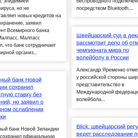
 с эпидемией
беспроводного подключен
ируса, но не
посредством Bluetooth,...
авляет новых кредитов на
охранение, заявил
ент Всемирного банка
Швейцарский суд в дек
Малпасс. Малпасс
рассмотрит дело об от
, что банк сотрудничает
чемпионата мира по
ирной организ...
волейболу в России
Александр Яременко отмет
у российской стороны шир
ный банк Новой
представительство в
дии сохранил
Международной федерац
тную ставку без
волейбола...
ний, но заявил о
жном ослаблении
ки
Blick: швейцарский рег
ный банк Новой Зеландии
ведет расследование п
 сохранил официальную