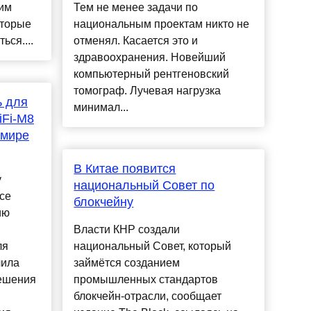
тим
Тем не менее задачи по
оторые
национальным проектам никто не
ься....
отменял. Касается это и
здравоохранения. Новейший
компьютерный рентгеновский
томограф. Лучевая нагрузка
ь для
минимал...
iFi-M8
 мире
В Китае появится
у
национальный Совет по
ce
блокчейну
ию
Власти КНР создали
ля
национальный Совет, который
чила
займётся созданием
ешения
промышленных стандартов
блокчейн-отрасли, сообщает