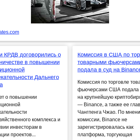
ates.com
 КРДВ договорились о
Комиссия в США по то
ничестве в повышении
товарными фьючерсам
тиционной
подала в суд на Binanc
кательности Дальнего
Комиссия по торговле то
а
фьючерсами США подала 
дет о повышении
на крупнейшую криптобир
иционной
— Binance, а также ее гла
кательности
Чангпенга Чжао. По мнен
зяйственного комплекса и
комиссии, Binance не
твии инвесторам в
зарегистрировалась как
ции проектов...
платформа, торгующая