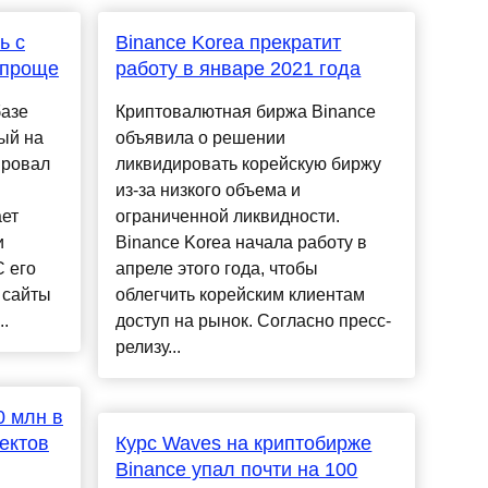
ь с
Binance Korea прекратит
 проще
работу в январе 2021 года
азе
Криптовалютная биржа Binance
ый на
объявила о решении
ировал
ликвидировать корейскую биржу
из-за низкого объема и
ает
ограниченной ликвидности.
и
Binance Korea начала работу в
С его
апреле этого года, чтобы
 сайты
облегчить корейским клиентам
..
доступ на рынок. Согласно пресс-
релизу...
0 млн в
ектов
Курс Waves на криптобирже
Binance упал почти на 100