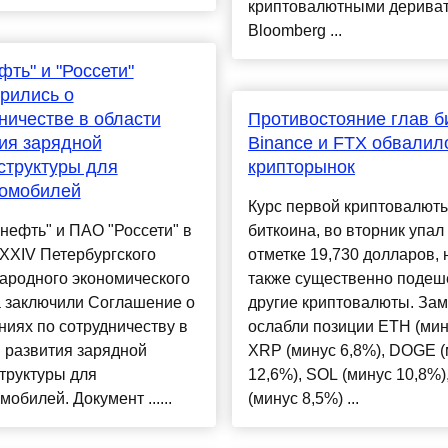
криптовалютными дерива
Bloomberg ...
фть" и "Россети"
рились о
ничестве в области
Противостояние глав б
ия зарядной
Binance и FTX обвалил
структуры для
крипторынок
ромобилей
Курс первой криптовалюты
нефть" и ПАО "Россети" в
биткоина, во вторник упал 
XXIV Петербургского
отметке 19,730 долларов, 
ародного экономического
также существенно подеш
 заключили Соглашение о
другие криптовалюты. Зам
иях по сотрудничеству в
ослабли позиции ETH (мин
 развития зарядной
XRP (минус 6,8%), DOGE 
труктуры для
12,6%), SOL (минус 10,8%)
мобилей. Документ ......
(минус 8,5%) ...