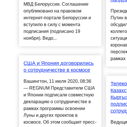
МВД Белоруссии. Соглашение
опубликовано на правовом
Презид
интернет-портале Белоруссии и
Путин 
вступило в силу с момента
обсудил
подписания (подписано 19
коллег
ноября). Ведо...
ситуац
коронав
перспе
рамках 
США и Япония договорились
о сотрудничестве в космосе
Вашингтон, 11 июля 2020, 08:36
Телек
— REGNUM Представители США
Казахс
и Японии подписали совместную
Кыргыз
декларацию о сотрудничестве в
подпи
рамках программы освоении
сотруд
Луны и других проектов в
космосе. Об этом сообщает пресс-
Ведущи