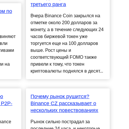
третьего ранга
ом по
Вчера Binance Coin закрылся на
отметке около 200 долларов за
монету, а в течение следующих 24
бвиняют
часов биржевой токен уже
овли
торгуется еще на 100 долларов
тивами
выше. Рост цены и
соответствующий FOMO также
и на
привели к тому, что токен
криптовалюты поднялся в десят...
ию
Почему рынок рушится?
 P2P-
Binance CZ рассказывает о
нескольких повествованиях
nance
Рынок сильно пострадал за
последние 24 часа, и некоторые