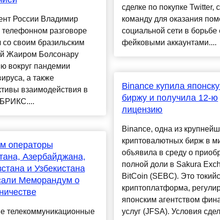
сделке по покупке Twitter, 
ент России Владимир
команду для оказания по
в телефонном разговоре
социальной сети в борьбе 
 со своим бразильским
фейковыми аккаунтами....
ой Жаиром Болсонару
ию вокруг пандемии
ируса, а также
Binance купила японск
ктивы взаимодействия в
биржу и получила 12-ю
БРИКС....
лицензию
Binance, одна из крупней
криптовалютных бирж в м
ом операторы
объявила в среду о приоб
тана, Азербайджана,
полной доли в Sakura Exc
стана и Узбекистана
BitCoin (SEBC). Это токий
сали Меморандум о
криптоплатформа, регули
ничестве
японским агентством фин
е телекоммуникационные
услуг (JFSA). Условия сде