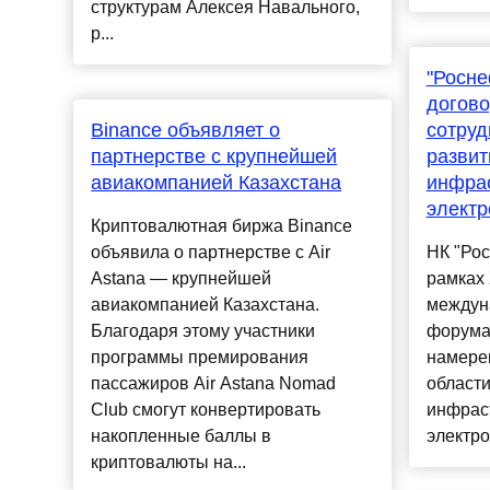
структурам Алексея Навального,
р...
"Росне
догово
Binance объявляет о
сотруд
партнерстве с крупнейшей
развит
авиакомпанией Казахстана
инфра
элект
Криптовалютная биржа Binance
объявила о партнерстве с Air
НК "Рос
Astana — крупнейшей
рамках 
авиакомпанией Казахстана.
междун
Благодаря этому участники
форума
программы премирования
намерен
пассажиров Air Astana Nomad
области
Club смогут конвертировать
инфрас
накопленные баллы в
электро
криптовалюты на...