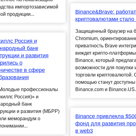
одства импортозависимой
Binance&Brave: работат
ой продукции...
криптовалютами стало
Защищенный браузер на б
Chromium, ориентированн
иллс Россия и
приватность Brave интегр
народный банк
виждет крипто-платформы
трукции и развития
Binance, который предлаг
рились о
возможности для покупки 
ничестве в сфере
торговли криптовалютой. 
бразования
помощью станут доступны
Молодые профессионалы
Binance.com и Binance.US.
киллс Россия)» и
ародный банк
рукции и развития (МБРР)
Binance привлекла $50
или меморандум о
фонд для развития про
онимании...
в web3