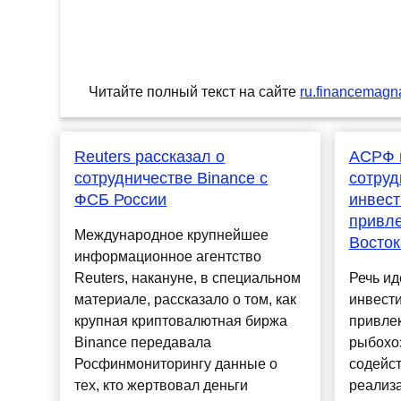
Читайте полный текст на сайте
ru.financemagn
Reuters рассказал о
АСРФ и
сотрудничестве Binance с
сотруд
ФСБ России
инвес
привле
Международное крупнейшее
Восток
информационное агентство
Reuters, накануне, в специальном
Речь и
материале, рассказало о том, как
инвест
крупная криптовалютная биржа
привле
Binance передавала
рыбохо
Росфинмониторингу данные о
содейс
тех, кто жертвовал деньги
реализа