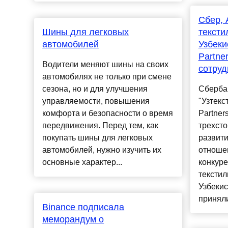
Сбер, 
Шины для легковых
тексти
автомобилей
Узбеки
Partne
Водители меняют шины на своих
сотруд
автомобилях не только при смене
сезона, но и для улучшения
Сберба
управляемости, повышения
"Узтекс
комфорта и безопасности о время
Partner
передвижения. Перед тем, как
трехст
покупать шины для легковых
развит
автомобилей, нужно изучить их
отноше
основные характер...
конкур
текстил
Узбекис
приняли 
Binance подписала
меморандум о