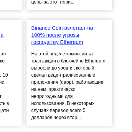
цены за этот пери...
Binance Coin взлетает на
на
100% после угрозы
господству Ethereum
ная
На этой неделе комиссии за
же
транзакции в блокчейне Ethereum
выросли до уровня, который
с 10
сделал децентрализованные
ии.
приложения (dapp), работающие
на нем, практически
т
непригодными для
ть в
использования. В некоторых
цати
случаях перевод всего 5
долларов через втор...