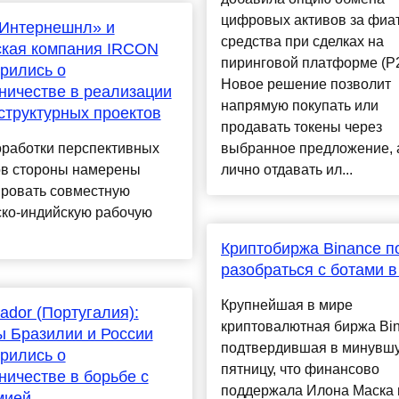
цифровых активов за фиа
Интернешнл» и
средства при сделках на
ская компания IRCON
пиринговой платформе (P2
рились о
Новое решение позволит
ничестве в реализации
напрямую покупать или
труктурных проектов
продавать токены через
оработки перспективных
выбранное предложение, 
ов стороны намерены
лично отдавать ил...
ровать совместную
ско-индийскую рабочую
.
Криптобиржа Binance п
разобраться с ботами в 
Крупнейшая в мире
ador (Португалия):
криптовалютная биржа Bin
 Бразилии и России
подтвердившая в минувш
рились о
пятницу, что финансово
ничестве в борьбе с
поддержала Илона Маска 
мией