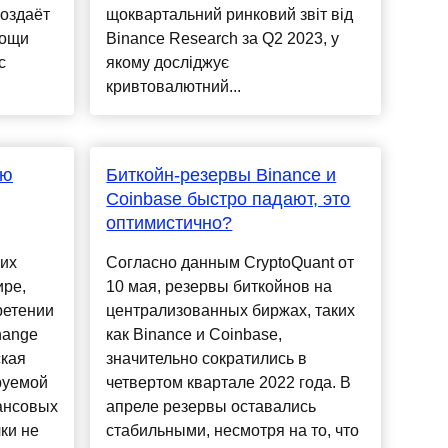
создаёт
щоквартальний ринковий звіт від
мощи
Binance Research за Q2 2023, у
с
якому досліджує
кривтовалютний...
ую
Биткойн-резервы Binance и
Coinbase быстро падают, это
оптимистично?
ших
Согласно данным CryptoQuant от
ире,
10 мая, резервы биткойнов на
ретении
централизованных биржах, таких
hange
как Binance и Coinbase,
ская
значительно сократились в
руемой
четвертом квартале 2022 года. В
ансовых
апреле резервы оставались
лки не
стабильными, несмотря на то, что