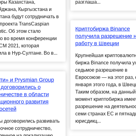
ры Казахстана,
разглаша...
йджана, Кыргызстана и
тана будут сотрудничать в
проекта TransCaspian
Криптобиржа Binance
ptic. Об этом стало
получила разрешение 
но во время конференции
работу в Швеции
CM 2021, которая
ла в Нур-Султане. Во в...
Крупнейшая криптовалют
биржа Binance получила у
седьмое разрешение в
Евросоюзе — на этот раз, 
ти» и Prysmian Group
января этого года, в Швец
 договорились о
Таким образом, на данный
ничестве в области
момент криптобиржа имее
ционного развития
разрешение на деятельнос
осетей
семи странах ЕС и пятнад
ы договорились развивать
юрисдикц...
очное сотрудничество,
ленное на локализацию