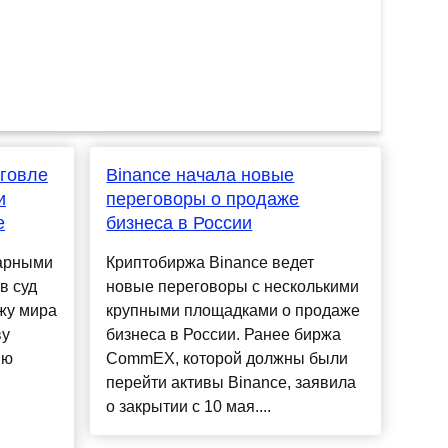
рговле
Binance начала новые
и
переговоры о продаже
e
бизнеса в России
варными
Криптобиржа Binance ведет
в суд
новые переговоры с несколькими
жу мира
крупными площадками о продаже
ву
бизнеса в России. Ранее биржа
ию
CommEX, которой должны были
перейти активы Binance, заявила
о закрытии с 10 мая....