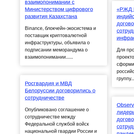
взаимопонимании с
Министерством цифрового
«РЖД 
развития Казахстана
индий
догово
Binance, блокчейн-экосистема и
сотруд
поставщик криптовалютной
инфрас
инфраструктуры, объявила о
подписании меморандума о
Для пр
взаимопонимании......
проект
сформи
россий
группу..
Росгвардия и МВД
Белоруссии договорились о
сотрудничестве
Observ
Опубликовано соглашение о
лидеры
сотрудничестве между
догово
Федеральной службой войск
сотруд
национальной гвардии России и
панде