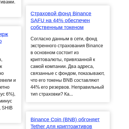
тивами.
Страховой фонд Binance
SAFU на 44% обеспечен
собственным токеном
ирж
Согласно данным в сети, фонд
о
экстренного страхования Binance
в основном состоит из
,
криптовалюты, привязанной к
к
самой компании. Два адреса,
но
связанные с фондом, показывают,
евели и
что его токены BNB составляют
етно
44% его резервов. Неправильный
ус 6%),
тип страховки? Ка...
(минус
, SHIB
Binance Coin (BNB) обгоняет
Tether для криптоактивов