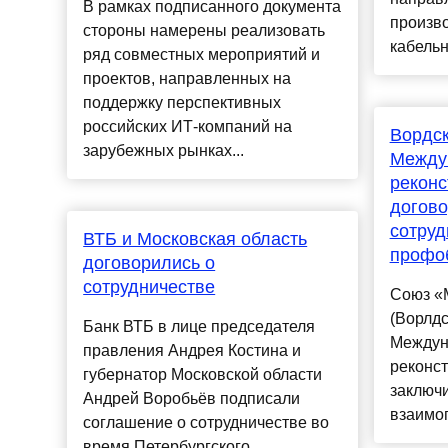
В рамках подписанного документа
произв
стороны намерены реализовать
кабельн
ряд совместных мероприятий и
проектов, направленных на
поддержку перспективных
российских ИТ-компаний на
Вордск
зарубежных рынках...
Между
реконс
догово
сотруд
ВТБ и Московская область
профо
договорились о
сотрудничестве
Союз «
(Ворлдс
Банк ВТБ в лице председателя
Междун
правления Андрея Костина и
реконст
губернатор Московской области
заключ
Андрей Воробьёв подписали
взаимоп
соглашение о сотрудничестве во
время Петербургского