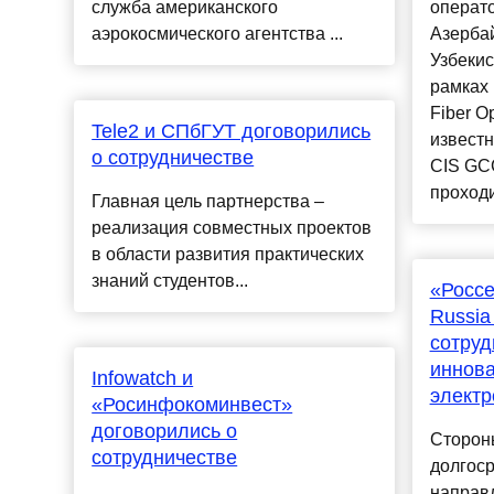
служба американского
операто
аэрокосмического агентства ...
Азерба
Узбекис
рамках 
Fiber O
Tele2 и СПбГУТ договорились
извест
о сотрудничестве
CIS GC
проходи
Главная цель партнерства –
реализация совместных проектов
в области развития практических
знаний студентов...
«Россе
Russia
сотруд
иннова
Infowatch и
электр
«Росинфокоминвест»
договорились о
Сторон
сотрудничестве
долгоср
направ