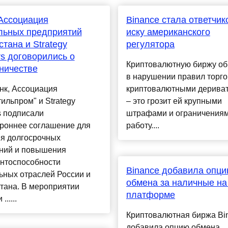
Ассоциация
Binance стала ответчик
льных предприятий
иску американского
стана и Strategy
регулятора
rs договорились о
Криптовалютную биржу о
ничестве
в нарушении правил торг
нк, Ассоциация
криптовалютными дерива
тильпром" и Strategy
– это грозит ей крупными
s подписали
штрафами и ограничениям
ороннее соглашение для
работу....
ия долгосрочных
ний и повышения
ентоспособности
Binance добавила опц
ьных отраслей России и
обмена за наличные на
тана. В мероприятии
платформе
......
Криптовалютная биржа Bi
добавила ​​опцию обмена