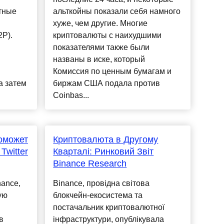
тные
альткойны показали себя намного
хуже, чем другие. Многие
P).
криптовалюты с наихудшими
показателями также были
названы в иске, который
Комиссия по ценным бумагам и
а затем
биржам США подала против
Coinbas...
оможет
Криптовалюта в Другому
Twitter
Кварталі: Ринковий Звіт
Binance Research
ance,
Binance, провідна світова
ую
блокчейн-екосистема та
постачальник криптовалютної
в
інфраструктури, опублікувала