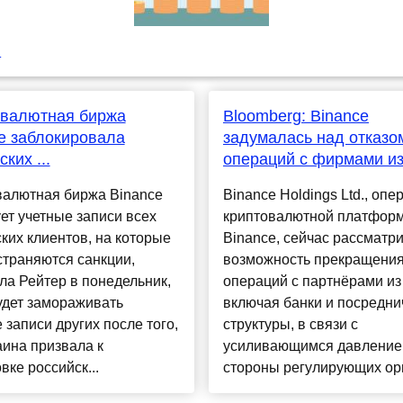
u
овалютная биржа
Bloomberg: Binance
e заблокировала
задумалась над отказо
ких ...
операций с фирмами и
валютная биржа Binance
Binance Holdings Ltd., опе
ет учетные записи всех
криптовалютной платфор
ких клиентов, на которые
Binance, сейчас рассматр
траняются санкции,
возможность прекращени
а Рейтер в понедельник,
операций с партнёрами и
удет замораживать
включая банки и посредни
 записи других после того,
структуры, в связи с
аина призвала к
усиливающимся давление
вке российск...
стороны регулирующих орга