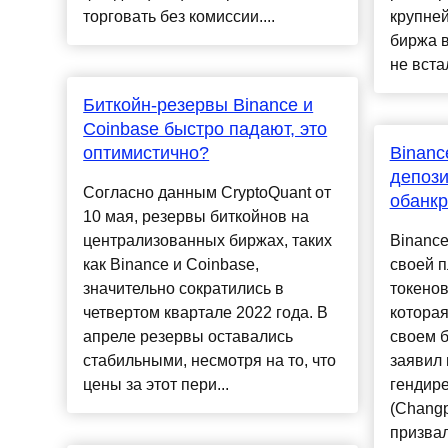
торговать без комиссии....
крупне
биржа в
не встал
Биткойн-резервы Binance и
Coinbase быстро падают, это
оптимистично?
Binanc
депози
Согласно данным CryptoQuant от
обанк
10 мая, резервы биткойнов на
централизованных биржах, таких
Binance
как Binance и Coinbase,
своей 
значительно сократились в
токено
четвертом квартале 2022 года. В
которая
апреле резервы оставались
своем б
стабильными, несмотря на то, что
заявил 
цены за этот пери...
гендире
(Changp
призвал