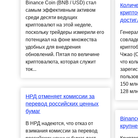
Binance Coin (BNB / USD) стал
Количе
самым эффективным активом
крипто
среди десяти ведущих
достиг
криптовалют на этой неделе,
поскольку трейдеры измерили его
Генера
потенциал на фоне множества
совлад
удобных для внедрения
крипто
обновлений. Пятая по величине
Чжао (C
криптовалюта, которая служит
что кол
ток...
зареги
пользов
150 млн
128 млн
НРД отменяет комиссии за
перевод российских ценных
бумаг
Binanc
В НРД надеются, что отказ от
крупне
взимания комиссии за перевод