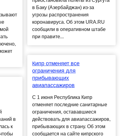
приостановила полеты из Сургута
и
в Баку (Азербайджан) из-за
азывают
угрозы распространения
ые
коронавируса. Об этом URA.RU
амой
сообщили в оперативном штабе
ать
при правите...
лючено,
может
Кипр отменяет все
ограничения для
прибывающих
авиапассажиров
С 1 июня Республика Кипр
отменяет последние санитарные
й
ограничения, остававшиеся
ваний в
действовать для авиапассажиров,
лась к
прибывающих в страну. Об этом
 чтобы
сообщается на сайте кипрского