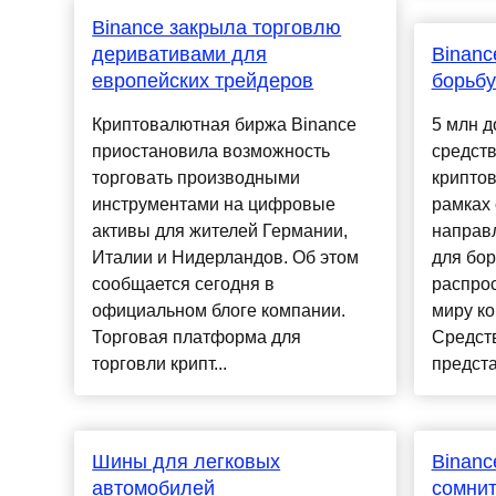
Binance закрыла торговлю
деривативами для
Binanc
европейских трейдеров
борьбу
Криптовалютная биржа Binance
5 млн 
приостановила возможность
средст
торговать производными
криптов
инструментами на цифровые
рамках 
активы для жителей Германии,
направл
Италии и Нидерландов. Об этом
для бор
сообщается сегодня в
распро
официальном блоге компании.
миру к
Торговая платформа для
Средств
торговли крипт...
предста
Шины для легковых
Binanc
автомобилей
сомнит