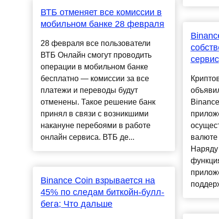
ВТБ отменяет все комиссии в
мобильном банке 28 февраля
Binanc
28 февраля все пользователи
собст
ВТБ Онлайн смогут проводить
сервис
операции в мобильном банке
бесплатно — комиссии за все
Крипто
платежи и переводы будут
объявил
отменены. Такое решение банк
Binance
принял в связи с возникшими
приложе
накануне перебоями в работе
осущес
онлайн сервиса. ВТБ де...
валюте
Наряду
функци
приложе
Binance Coin взрывается на
поддерж
45% по следам биткойн-булл-
бега; Что дальше