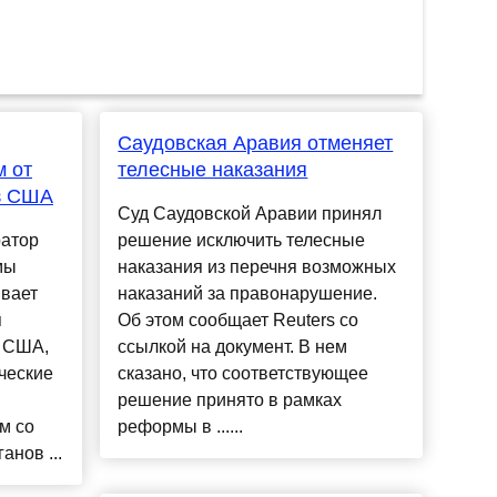
Саудовская Аравия отменяет
м от
телесные наказания
з США
Суд Саудовской Аравии принял
ратор
решение исключить телесные
мы
наказания из перечня возможных
ивает
наказаний за правонарушение.
я
Об этом сообщает Reuters со
з США,
ссылкой на документ. В нем
ческие
сказано, что соответствующее
решение принято в рамках
м со
реформы в ......
нов ...