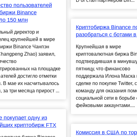
D’or стал партнером Bin...
ство пользователей
биржи Binance
ло 150 млн
Криптобиржа Binance п
льный директор и
разобраться с ботами в 
елец крупнейшей в мире
биржи Binance Чанпэн
Крупнейшая в мире
hangpeng Zhao) заявил,
криптовалютная биржа Bin
ичество
подтвердившая в минувш
стрированных на площадке
пятницу, что финансово
ателей достигло отметки
поддержала Илона Маска 
. В мае их насчитывалось
сделке по покупке Twitter, 
, за три месяца прирост ...
команду для оказания по
социальной сети в борьбе 
фейковыми аккаунтами....
e покупает одну из
йших криптобирж FTX
Комиссия в США по то