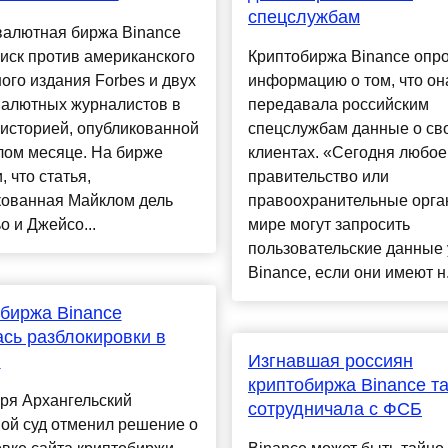
спецслужбам
валютная биржа Binance
иск против американского
Криптобиржа Binance опр
ого издания Forbes и двух
информацию о том, что он
валютных журналистов в
передавала российским
 историей, опубликованной
спецслужбам данные о св
лом месяце. На бирже
клиентах. «Сегодня любое
, что статья,
правительство или
кованная Майклом дель
правоохранительные орга
о и Джейсо...
мире могут запросить
пользовательские данные 
Binance, если они имеют н.
биржа Binance
сь разблокировки в
и
Изгнавшая россиян
криптобиржа Binance т
ря Архангельский
сотрудничала с ФСБ
ой суд отменил решение о