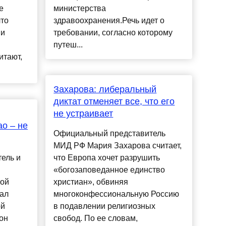
е
министерства
что
здравоохранения.Речь идет о
ии
требовании, согласно которому
путеш...
итают,
Захарова: либеральный
диктат отменяет все, что его
не устраивает
ао – не
Официальный представитель
МИД РФ Мария Захарова считает,
тель и
что Европа хочет разрушить
«богозаповеданное единство
ной
христиан», обвиняя
вал
многоконфессиональную Россию
ой
в подавлении религиозных
 он
свобод. По ее словам,