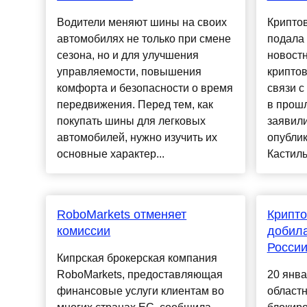
Водители меняют шины на своих
Крипто
автомобилях не только при смене
подала 
сезона, но и для улучшения
новостн
управляемости, повышения
крипто
комфорта и безопасности о время
связи с
передвижения. Перед тем, как
в прош
покупать шины для легковых
заявили
автомобилей, нужно изучить их
опубли
основные характер...
Кастиль
RoboMarkets отменяет
Крипто
комиссии
добила
Росси
Кипрская брокерская компания
RoboMarkets, предоставляющая
20 янва
финансовые услуги клиентам во
областн