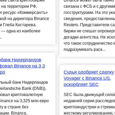
вке сайта криптобиржи
Binance может быть тайно
 на территории РФ,
связана с ФСБ и с другим
л ресурс «Коммерсантъ»
госструктурами. На это ук
кой на директора Binance
сведения, предоставленн
и Глеба Костарева.
Reuters. Представители с
 — одна из наиболее
биржи не спешат опроверг
.
догадки агентства. Не иск
что такое сотрудничество 
подразумевать раск...
обанк Нидерландов
овал Binance на 3,3
вро
Судья одобряет сделку
Voyager с Binance.US,
льный банк Нидерландов
оскорбляет SEC
erlandsche Bank (DNB)),
овал криптовалютную
SEC была движущей сило
inance на 3,325 млн евро
недавней серии расследо
ту в стране без
криптоиндустрии и стреми
ации. Binance,
жесткому регулированию,