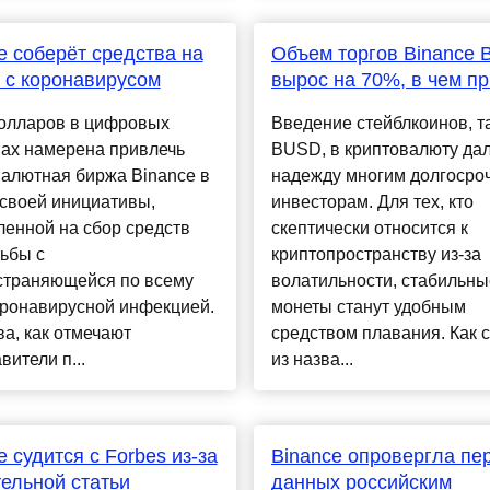
e соберёт средства на
Объем торгов Binance
 с коронавирусом
вырос на 70%, в чем п
долларов в цифровых
Введение стейблкоинов, та
вах намерена привлечь
BUSD, в криптовалюту да
алютная биржа Binance в
надежду многим долгоср
своей инициативы,
инвесторам. Для тех, кто
енной на сбор средств
скептически относится к
ьбы с
криптопространству из-за
страняющейся по всему
волатильности, стабильны
оронавирусной инфекцией.
монеты станут удобным
а, как отмечают
средством плавания. Как 
вители п...
из назва...
e судится с Forbes из-за
Binance опровергла пе
ельной статьи
данных российским