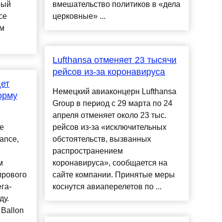
мый
вмешательство политиков в «дела
ce
церковные» ...
ом
Lufthansa отменяет 23 тысячи
рейсов из-за коронавируса
ет
Немецкий авиаконцерн Lufthansa
орму
Group в период с 29 марта по 24
апреля отменяет около 23 тыс.
е
рейсов из-за «исключительных
ance,
обстоятельств, вызванных
распространением
м
коронавируса», сообщается на
ирового
сайте компании. Принятые меры
га-
коснутся авиаперелетов по ...
ду.
Ballon