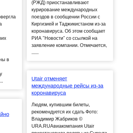
(РЖД) приостанавливают
курирование международных
овергла
поездов в сообщении России с
а
Киргизией и Таджикистаном из-за
коронавируса. Об этом сообщает
оих
РИА "Новости" со ссылкой на
заявление компании. Отмечается,
......
ны в
у
Utair отменяет
..
международные рейсы из-за
коронавируса
Людям, купившим билеты,
рекомендуется их сдать Фото:
айно
Владимир Жабриков ©
URA.RUАвиакомпания Utair