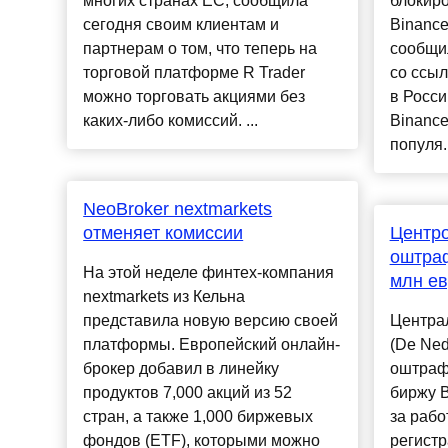
многих странах ЕС, сообщила
блокиро
сегодня своим клиентам и
Binance
партнерам о том, что теперь на
сообщи
торговой платформе R Trader
со ссыл
можно торговать акциями без
в Росси
каких-либо комиссий. ...
Binance
популя..
NeoBroker nextmarkets
отменяет комиссии
Центр
оштраф
На этой неделе финтех-компания
млн е
nextmarkets из Кельна
представила новую версию своей
Центра
платформы. Европейский онлайн-
(De Ned
брокер добавил в линейку
оштраф
продуктов 7,000 акций из 52
биржу B
стран, а также 1,000 биржевых
за рабо
фондов (ETF), которыми можно
регистр