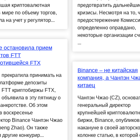
йшая криптовалютная
предотвратить дальнейши
 мире по объему торгов,
кризисы. Несмотря на то, 
а на учет у регулятор...
предостережение Комисс
определенно оправдано,
некоторые организации сч
...
e остановила прием
тов FTT
ротившейся FTX
Binance – не китайская
 прекратила принимать на
компания, а Чанпэн Чж
платформе депозиты
китаец
в FTT криптобиржы FTX,
 объявила в эту пятницу о
Чанпэн Чжао (CZ), основа
анкротстве. Об этом
генеральный директор
в воскресенье
крупнейшей криптовалют
ктор Binance Чанпэн Чжао
биржи, Binance, опублико
eng Zhao). Он также
накануне в своей авторск
 другие конкурир...
колонке статью, в которой