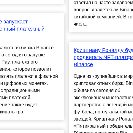
ответил на часто задавае
вопрос: является ли Binan
китайской компанией. В т
e запускает
числ...
венный платежный
валютная биржа Binance
Криштиану Роналду буд
а сегодня о запуске
продвигать NFT-платф
 Pay, платежного
Binance
ния, которое позволит
твлять платежи в фиатной
Одна из крупнейших в мир
 и цифровых монетах.
криптовалютных бирж, Bin
 с традиционными
объявила сегодня об
ями платежей,
эксклюзивном многолетне
ние также будет
партнерстве с легендой м
ивать тра...
футбола, португальской ме
звездой, Криштиану Ронал
«Пятикратный победитель 