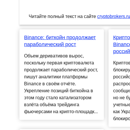
Читайте полный текст на сайте
cryptobrokers.r
Binance: биткойн продолжает
Крипт
параболический рост
Binanc
российс
Объем деривативов вырос,
поскольку первая криптовалюта
Крипто
продолжает параболический рост,
блокиру
пишут аналитики платформы
российс
Binance в своём отчёте.
распрос
Укрепление позиций биткойна в
сообщил
этом году стало катализатором
но не б
взлёта объёма трейдинга
учетные
фьючерсами на крипто-площадк...
как Укр
блокиро