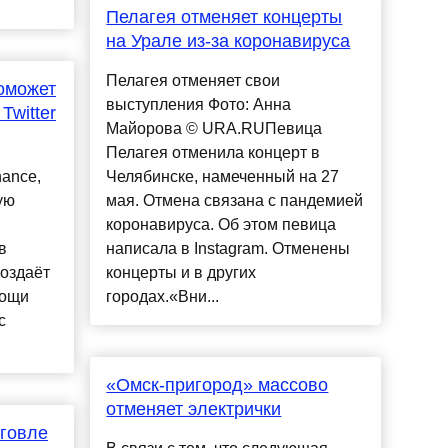
Пелагея отменяет концерты
на Урале из-за коронавируса
Пелагея отменяет свои
оможет
выступления Фото: Анна
Twitter
Майорова © URA.RUПевица
Пелагея отменила концерт в
ance,
Челябинске, намеченный на 27
ую
мая. Отмена связана с пандемией
коронавируса. Об этом певица
в
написала в Instagram. Отменены
создаёт
концерты и в других
мощи
городах.«Вни...
с
«Омск-пригород» массово
отменяет электрички
рговле