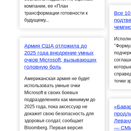
компании, ее «План
Все 10
трансформации готовности к
подтве
будущему...
чемпио
Исполн
Армия США отложила до
"Формул
2025 года внедрение умных
подчерк
очков Microsoft, вызывающих
соглаше
головную боль
которые
справе
Американская армия не будет
точки зр
использовать умные очки
Microsoft в своих боевых
подразделениях как минимум до
«Бава
2025 года, пока аксессуар не
продли
докажет свою безопасность для
Леванд
здоровья солдат, сообщает
— СМ
Bloomberg. Первая версия