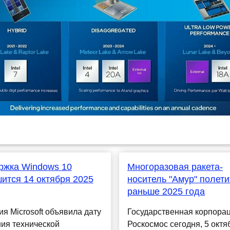
ржка Windows 10
Многоразовая ракета-
ится 14 октября 2025
носитель "Амур" полети
раньше 2025 года
я Microsoft объявила дату
Государственная корпора
ия технической
Роскосмос сегодня, 5 октя