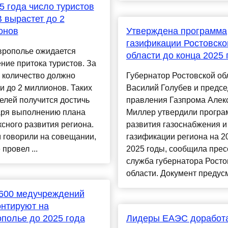
5 года число туристов
 вырастет до 2
онов
Утверждена программа
газификации Ростовско
врополье ожидается
области до конца 2025 
ние притока туристов. За
х количество должно
Губернатор Ростовской об
и до 2 миллионов. Таких
Василий Голубев и предсе
елей получится достичь
правления Газпрома Алек
аря выполнению плана
Миллер утвердили програ
сного развития региона.
развития газоснабжения и
 говорили на совещании,
газификации региона на 2
 провел ...
2025 годы, сообщила прес
служба губернатора Росто
области. Документ предусм
 600 медучреждений
нтируют на
полье до 2025 года
Лидеры ЕАЭС доработ