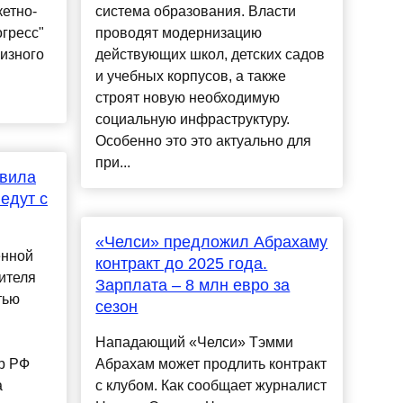
кетно-
система образования. Власти
гресс"
проводят модернизацию
кизного
действующих школ, детских садов
и учебных корпусов, а также
строят новую необходимую
социальную инфраструктуру.
Особенно это это актуально для
при...
авила
едут с
«Челси» предложил Абрахаму
енной
контракт до 2025 года.
ителя
Зарплата – 8 млн евро за
тью
сезон
Нападающий «Челси» Тэмми
р РФ
Абрахам может продлить контракт
а
с клубом. Как сообщает журналист