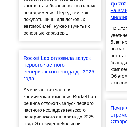
До 202
комфорта и безопасности о время
на КМВ
передвижения. Перед тем, как
милли
покупать шины для легковых
автомобилей, нужно изучить их
На Ста
основные характер...
увеличе
5 лет и
возраст
показат
Rocket Lab отложила запуск
благод
первого частного
комплек
венерианского зонда до 2025
Об этом
года
которое
Американская частная
космическая компания Rocket Lab
решила отложить запуск первого
Почти
частного исследовательского
отремо
венерианского аппарата до 2025
Ставро
года. Это будет небольшой