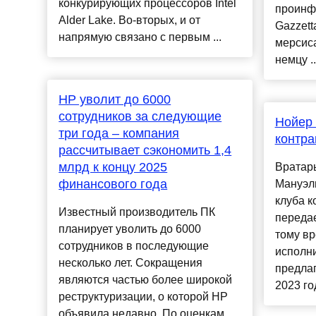
конкурирующих процессоров Intel
проинф
Alder Lake. Во-вторых, и от
Gazzett
напрямую связано с первым ...
мерсис
немцу ...
HP уволит до 6000
сотрудников за следующие
Нойер 
три года – компания
контра
рассчитывает сэкономить 1,4
млрд к концу 2025
Вратар
финансового года
Мануэль
клуба к
Известный производитель ПК
передае
планирует уволить до 6000
тому в
сотрудников в последующие
исполни
несколько лет. Сокращения
предлаг
являются частью более широкой
2023 года
реструктуризации, о которой HP
объявила недавно. По оценкам