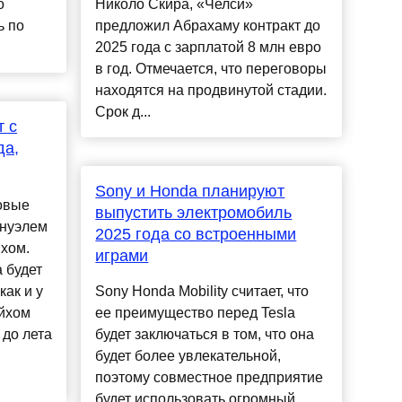
о
Николо Скира, «Челси»
ь по
предложил Абрахаму контракт до
2025 года с зарплатой 8 млн евро
в год. Отмечается, что переговоры
находятся на продвинутой стадии.
Срок д...
т с
да,
Sony и Honda планируют
овые
выпустить электромобиль
ануэлем
2025 года со встроенными
хом.
играми
 будет
как и у
Sony Honda Mobility считает, что
йхом
ее преимущество перед Tesla
 до лета
будет заключаться в том, что она
будет более увлекательной,
поэтому совместное предприятие
будет использовать огромный