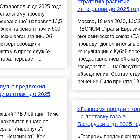
стратегию развития
Ставрополья до 2025 года
интеграции до 2025 год
иональному проекту
охранение" направят 13,5
Москва, 19 мая 2020, 13:3
блей на ремонт почти 600
REGNUM Страны Евразий
ских организаций. Об
экономического союза (Е
четверг сообщили
проведут дополнительные
истам в пресс-службе
консультации с Кубой пер
ора, передает ......
предоставлением ей стату
государства — наблюдате
объединении. Соответств
решение было принято 19 м
пуль" предложил
у контракт до 2025
«Газпром» продлил кон
ющий "РБ Лейпциг" Тимо
на поставку газа в
находится в шаге от
Белоруссию до 2025 го
ра в "Ливерпуль",
т "Чемпионат". Как
«Газпром» продлил контра