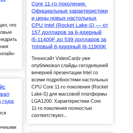
Core 11-го поколения.
Официальные характеристики
и цены новых настольных
CPU Intel (Rocket Lake-S) — от
ил, что
157 долларов за 6-ядерный
ховые
i5-11400F до 539 долларов за
недрить
топовый 8-ядерный i9-11900K
ания
онлайн-
Техносайт VideoCardz уже
опубликовал слайды сегодняшней
вечерней презентации Intel со
всеми подробностями настольных
йс
CPU Core 11-го поколения (Rocket
овал
Lake-S) для массовой платформы
5 года
LGA1200. Характеристики Core
11-го поколения полностью
тся
соответствуют...
личными