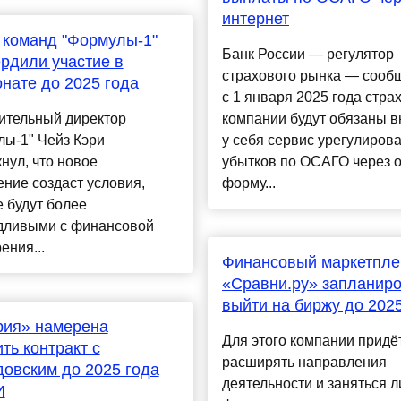
интернет
 команд "Формулы-1"
Банк России — регулятор
рдили участие в
страхового рынка — сообщ
нате до 2025 года
с 1 января 2025 года стра
ительный директор
компании будут обязаны в
ы-1" Чейз Кэри
у себя сервис урегулиров
нул, что новое
убытков по ОСАГО через 
ние создаст условия,
форму...
 будут более
дливыми с финансовой
ения...
Финансовый маркетпле
«Сравни.ру» запланир
выйти на биржу до 202
рия» намерена
Для этого компании придё
ть контракт с
расширять направления
овским до 2025 года
деятельности и заняться 
И