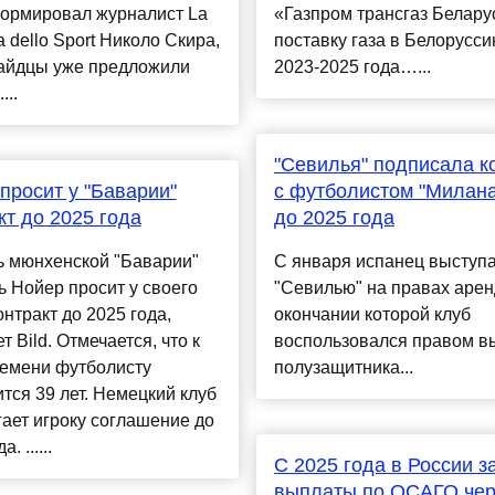
ормировал журналист La
«Газпром трансгаз Белару
a dello Sport Николо Скира,
поставку газа в Белорусси
айдцы уже предложили
2023-2025 года…...
...
"Севилья" подписала к
просит у "Баварии"
с футболистом "Милана
кт до 2025 года
до 2025 года
ь мюнхенской "Баварии"
С января испанец выступа
 Нойер просит у своего
"Севилью" на правах арен
онтракт до 2025 года,
окончании которой клуб
т Bild. Отмечается, что к
воспользовался правом в
ремени футболисту
полузащитника...
тся 39 лет. Немецкий клуб
ает игроку соглашение до
. ......
С 2025 года в России з
выплаты по ОСАГО чер