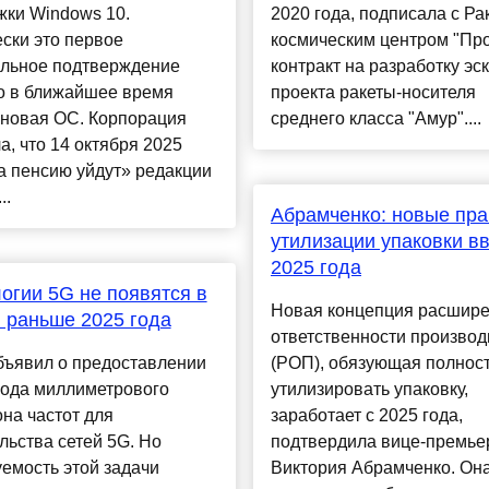
жки Windows 10.
2020 года, подписала с Ра
ски это первое
космическим центром "Про
льное подтверждение
контракт на разработку эс
то в ближайшее время
проекта ракеты-носителя
 новая ОС. Корпорация
среднего класса "Амур"....
а, что 14 октября 2025
а пенсию уйдут» редакции
..
Абрамченко: новые пр
утилизации упаковки вв
2025 года
огии 5G не появятся в
Новая концепция расшир
 раньше 2025 года
ответственности производ
бъявил о предоставлении
(РОП), обязующая полнос
года миллиметрового
утилизировать упаковку,
на частот для
заработает с 2025 года,
льства сетей 5G. Но
подтвердила вице-премье
емость этой задачи
Виктория Абрамченко. Он