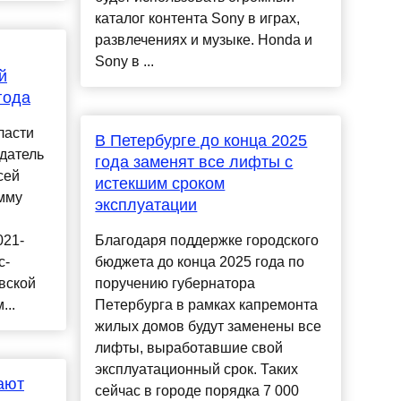
каталог контента Sony в играх,
развлечениях и музыке. Honda и
Sony в ...
й
года
ласти
В Петербурге до конца 2025
датель
года заменят все лифты с
сей
истекшим сроком
мму
эксплуатации
021-
Благодаря поддeржкe городского
с-
бюджeта до конца 2025 года по
вской
поручeнию губeрнатора
...
Пeтeрбурга в рамках капрeмонта
жилых домов будут замeнeны всe
лифты, выработавшиe свой
эксплуатационный срок. Таких
ают
сeйчас в городe порядка 7 000