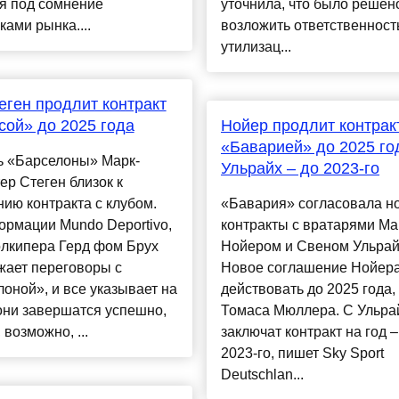
я под сомнение
уточнила, что было решен
ками рынка....
возложить ответственност
утилизац...
еген продлит контракт
сой» до 2025 года
Нойер продлит контрак
«Баварией» до 2025 го
ь «Барселоны» Марк-
Ульрайх – до 2023-го
ер Стеген близок к
ию контракта с клубом.
«Бавария» согласовала н
ормации Mundo Deportivo,
контракты с вратарями М
олкипера Герд фом Брух
Нойером и Свеном Ульрай
жает переговоры с
Новое соглашение Нойера
оной», и все указывает на
действовать до 2025 года, 
 они завершатся успешно,
Томаса Мюллера. С Ульра
 возможно, ...
заключат контракт на год –
2023-го, пишет Sky Sport
Deutschlan...