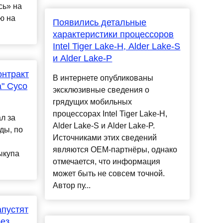
сь» на
ю на
Появились детальные
характеристики процессоров
Intel Tiger Lake-H, Alder Lake-S
и Alder Lake-P
онтракт
В интернете опубликованы
" Сусо
эксклюзивные сведения о
грядущих мобильных
процессорах Intel Tiger Lake-H,
л за
Alder Lake-S и Alder Lake-P.
ды, по
Источниками этих сведений
являются OEM-партнёры, однако
ыкупа
отмечается, что информация
может быть не совсем точной.
Автор пу...
апустят
ез