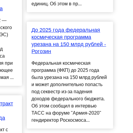
eдиниц. Об этом в пр...
а
2 —
ского
До 2025 года федеральная
АЭС)
космическая программа
урезана на 150 млрд рублей -
ед
Рогозин
са
ля при
Федеральная космическая
ующее
программа (ФКП) до 2025 года
ая ...
была урезана на 150 млрд рублей
и может дополнительно попасть
под секвестр из-за падения
доходов федерального бюджета.
тракт
Об этом сообщил в интервью
ТАСС на форуме "Армия-2020"
да
гендиректор Роскосмоса...
кт с