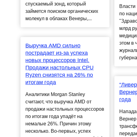
спускаемый зонд, который
Власти 
займется поиском органических
по нац
молекул в облаках Венеры,...
"Здраво
млрд ру
медицин
этом в 
Выручка AMD сильно
журнал
пострадает из-за успеха
губернат
новых процессоров Intel.
Продажи настольных CPU
Ryzen снизятся на 26% по
итогам года
"Ливер
Вернер
Аналитики Morgan Stanley
года
считают, что выручка AMD от
продажи настольных процессоров
Напада
по итогам года упадёт на
Вернер 
немалые 26%. Причин этому
трансфе
несколько. Во-первых, успех
передае