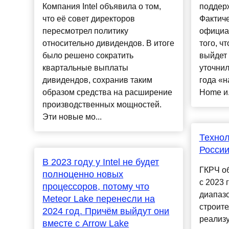
Компания Intel объявила о том,
поддер
что её совет директоров
Фактиче
пересмотрел политику
официа
относительно дивидендов. В итоге
того, ч
было решено сократить
выйдет
квартальные выплаты
уточнил
дивидендов, сохранив таким
года «н
образом средства на расширение
Home и.
производственных мощностей.
Эти новые мо...
Технол
России
В 2023 году у Intel не будет
ГКРЧ о
полноценно новых
с 2023 
процессоров, потому что
диапазо
Meteor Lake перенесли на
строите
2024 год. Причём выйдут они
реализу
вместе с Arrow Lake