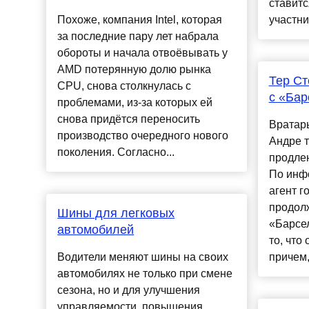
ставитс
Похоже, компания Intel, которая
участни
за последние пару лет набрала
обороты и начала отвоёвывать у
AMD потерянную долю рынка
Тер Ст
CPU, снова столкнулась с
с «Бар
проблемами, из-за которых ей
снова придётся переносить
Вратар
производство очередного нового
Андре т
поколения. Согласно...
продлен
По инф
агент г
продол
Шины для легковых
«Барсел
автомобилей
то, что
Водители меняют шины на своих
причем,
автомобилях не только при смене
сезона, но и для улучшения
управляемости, повышения