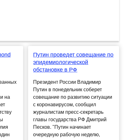
mond
Путин проведет совещание по
эпидемиологической
обстановке в РФ
ованных
Президент России Владимир
Путин в понедельник соберет
и на
совещание по развитию ситуации
ет
с коронавирусом, сообщил
тству
журналистам пресс-секретарь
бы
главы государства РФ Дмитрий
илия
Песков. "Путин начинает
один
очередную рабочую неделю,