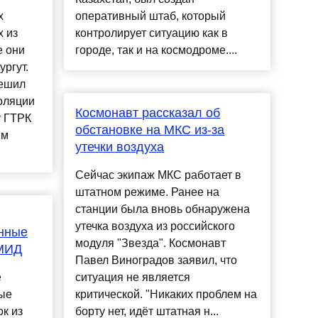
х
оперативный штаб, который
 из
контролирует ситуацию как в
е они
городе, так и на космодроме....
ргут.
решил
оляции
Космонавт рассказал об
т ГТРК
обстановке на МКС из-за
ем
утечки воздуха
Сейчас экипаж МКС работает в
штатном режиме. Ранее на
станции была вновь обнаружена
утечка воздуха из российского
нные
модуля "Звезда". Космонавт
 МИД
Павел Виноградов заявил, что
е
ситуация не является
ые
критической. "Никаких проблем на
к из
борту нет, идёт штатная н...