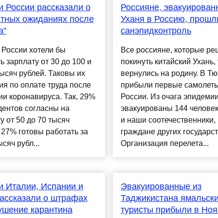
 России рассказали о
Россияне, эвакуирован
тных ожиданиях после
Уханя в Россию, прошл
а"
санэпидконтроль
 России хотели бы
Все россияне, которые р
ь зарплату от 30 до 100 и
покинуть китайский Ухань,
ысяч рублей. Таковы их
вернулись на родину. В Т
я по оплате труда после
прибыли первые самолет
и коронавируса. Так, 29%
России. Из очага эпидеми
дентов согласны на
эвакуированы 144 человек
у от 50 до 70 тысяч
и наши соотечественники, 
 27% готовы работать за
граждане других государст
ысяч рубл...
Организация перелета...
 Италии, Испании и
Эвакуированные из
ассказали о штрафах
Таджикистана ямальск
ушение карантина
туристы прибыли в Ноя