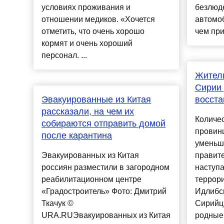
условиях проживания и
безлюде
отношении медиков. «Хочется
автомо
отметить, что очень хорошо
чем при 
кормят и очень хороший
персонал. ...
Жител
Сирии 
Эвакуированные из Китая
восста
рассказали, на чем их
Количес
собираются отправить домой
провин
после карантина
уменьши
Эвакуированных из Китая
правит
россиян разместили в загородном
наступ
реабилитационном центре
террори
«Градостроитель» Фото: Дмитрий
Идлибск
Ткачук ©
Сирийц
URA.RUЭвакуированных из Китая
родные 