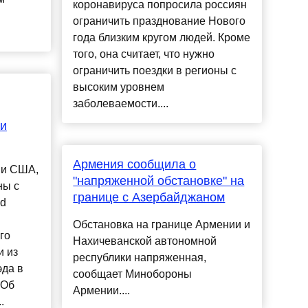
коронавируса попросила россиян
ограничить празднование Нового
года близким кругом людей. Кроме
того, она считает, что нужно
ограничить поездки в регионы с
высоким уровнем
заболеваемости....
и
Армения сообщила о
ми США,
"напряженной обстановке" на
ны с
границе с Азербайджаном
nd
Обстановка на границе Армении и
го
Нахичеванской автономной
и из
республики напряженная,
эда в
сообщает Минобороны
 Об
Армении....
.