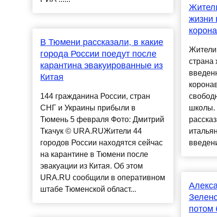
Жители
жизни 
корона
В Тюмени рассказали, в какие
Жители 
города России поедут после
страна 
карантина эвакуированные из
введен
Китая
коронав
144 гражданина России, стран
свободн
СНГ и Украины прибыли в
школы.
Тюмень 5 февраля Фото: Дмитрий
рассказ
Ткачук © URA.RUЖители 44
италья
городов России находятся сейчас
введени
на карантине в Тюмени после
эвакуации из Китая. Об этом
URA.RU сообщили в оперативном
Алекса
штабе Тюменской област...
Зеленс
потом 