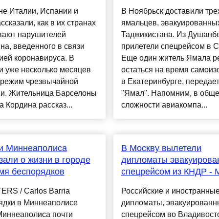
не Италии, Испании и
В Ноябрьск доставили тре
сказали, как в их странах
ямальцев, эвакуированных
вают нарушителей
Таджикистана. Из Душанб
на, введенного в связи
прилетели спецрейсом в Су
ией коронавируса. В
Еще один житель Ямала 
и уже несколько месяцев
остаться на время самоиз
 режим чрезвычайной
в Екатеринбурге, передае
ии. Жительница Барселоны
"Ямал". Напомним, в общ
 Кордина рассказ...
сложности авиакомпа...
и Миннеаполиса
В Москву вылетели
зали о жизни в городе
дипломаты эвакуирова
мя беспорядков
спецрейсом из КНДР -
RS / Carlos Barria
Российские и иностранны
ядки в Миннеаполисе
дипломаты, эвакуированн
Миннеаполиса почти
спецрейсом во Владивосто