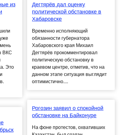
ные из
Дегтярёв дал оценку
и
политической обстановке в
Хабаровске
ешили
Временно исполняющий
 уже
обязанности губернатора
юмень
Хабаровского края Михаил
ы ВКС
Дегтярёв прокомментировал
и
политическую обстановку в
а. Это
краевом центре, отметив, что на
и
данном этапе ситуация выглядит
в.
оптимистично....
Рогозин заявил о спокойной
обстановке на Байконуре
ие
На фоне протестов, охвативших
брьск
Казахстан, был создан