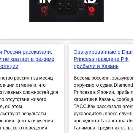
u
 России рассказали,
Эвакуированные с Dia
м не хватает в режиме
Princess граждане РФ
золяции
прибыли в Казань
нство россиян за месяц
Восемь россиян, эвакуир
ляции отметили, что
с круизного судна Diamond
з главных сложностей для
Princess в Японии, прибыл
ло отсутствие живого
карантин в Казань, сообща
, об этом
ТАСС.Как рассказала аген
льствуют результаты
руководитель пресс-служ
ования Центра изучения
президента Татарстана Л
ительского поведения
Галимова, среди них есть 