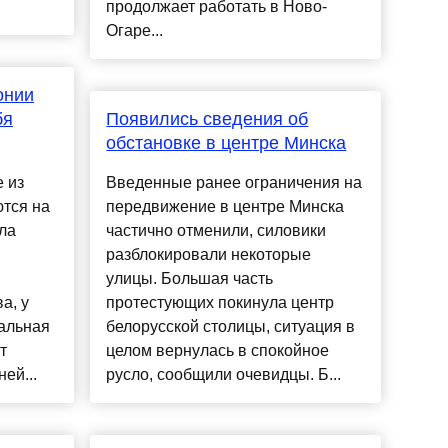
продолжает работать в Ново-
Огаре...
онии
бя
Появились сведения об
обстановке в центре Минска
 из
Введенные ранее ограничения на
ются на
передвижение в центре Минска
ла
частично отменили, силовики
разблокировали некоторые
улицы. Большая часть
а, у
протестующих покинула центр
альная
белорусской столицы, ситуация в
т
целом вернулась в спокойное
ей...
русло, сообщили очевидцы. Б...