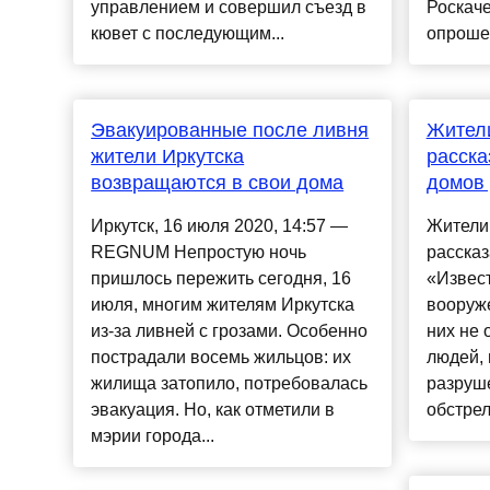
управлением и совершил съезд в
Роскач
кювет с последующим...
опроше.
Эвакуированные после ливня
Жител
жители Иркутска
расска
возвращаются в свои дома
домов
Иркутск, 16 июля 2020, 14:57 —
Жители
REGNUM Непростую ночь
рассказ
пришлось пережить сегодня, 16
«Извест
июля, многим жителям Иркутска
вооруже
из-за ливней с грозами. Особенно
них не 
пострадали восемь жильцов: их
людей, 
жилища затопило, потребовалась
разруше
эвакуация. Но, как отметили в
обстрело
мэрии города...