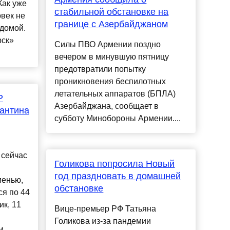
Как уже
стабильной обстановке на
век не
границе с Азербайджаном
 домой.
рск»
Силы ПВО Армении поздно
вечером в минувшую пятницу
предотвратили попытку
проникновения беспилотных
летательных аппаратов (БПЛА)
Р
Азербайджана, сообщает в
антина
субботу Минобороны Армении....
 сейчас
Голикова попросила Новый
год праздновать в домашней
менью,
обстановке
ся по 44
ик, 11
Вице-премьер РФ Татьяна
Голикова из-за пандемии
м