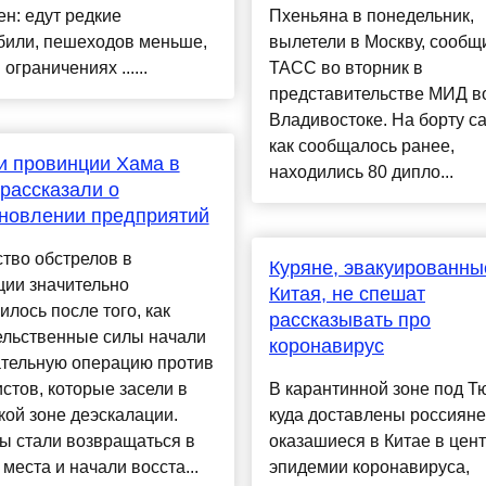
н: едут редкие
Пхеньяна в понедельник,
били, пешеходов меньше,
вылетели в Москву, сообщ
ограничениях ......
ТАСС во вторник в
представительстве МИД в
Владивостоке. На борту с
как сообщалось ранее,
и провинции Хама в
находились 80 дипло...
рассказали о
новлении предприятий
тво обстрелов в
Куряне, эвакуированны
ции значительно
Китая, не спешат
лось после того, как
рассказывать про
ельственные силы начали
коронавирус
ательную операцию против
стов, которые засели в
В карантинной зоне под Т
ой зоне деэскалации.
куда доставлены россияне
ы стали возвращаться в
оказашиеся в Китае в цен
места и начали восста...
эпидемии коронавируса,