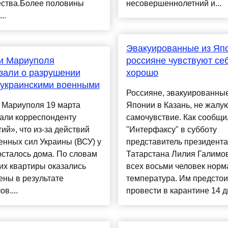
ества.Более половины
несовершеннолетний и...
..
Эвакуированные из Яп
и Мариуполя
россияне чувствуют се
зали о разрушении
хорошо
 украинскими военными
Россияне, эвакуированные
 Мариуполя 19 марта
Японии в Казань, не жалу
али корреспонденту
самочувствие. Как сообщи
ий», что из-за действий
"Интерфаксу" в субботу
нных сил Украины (ВСУ) у
представитель президента
осталось дома. По словам
Татарстана Лилия Галимов
их квартиры оказались
всех восьми человек норм
ны в результате
температура. Им предстои
в....
провести в карантине 14 дн