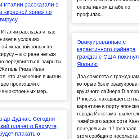
 Италии рассказали о
оперативном штабе по
в «красной зоне» по
профилак...
вирусу
Италии рассказали, как
живет в условиях
Эвакуированные с
ной «красной зоны» по
карантинного лайнера
ирусу – в стране нельзя
граждане США покинул
о передвигаться, закрыты
Японию
 Житель Рима Иван
ал, что изменения в жизни
Два самолета с граждана
нцев произошли с
которые были эвакуирова
ем экстренных мер...
круизного лайнера Diamo
Princess, находящегося на
карантине в порту японско
города Йокогама, вылетел
ндр Дудчак: Сегодня
токийского аэропорта Хан
кий плачет о Бахмуте,
понедельник, 17 февраля.
будет плакать о
этом сообщило посольств..