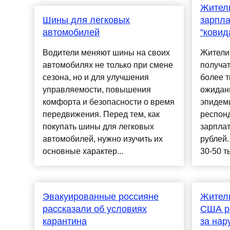
Жители
Шины для легковых
зарпла
автомобилей
"ковид
Водители меняют шины на своих
Жители
автомобилях не только при смене
получат
сезона, но и для улучшения
более т
управляемости, повышения
ожидани
комфорта и безопасности о время
эпидеми
передвижения. Перед тем, как
респон
покупать шины для легковых
зарплат
автомобилей, нужно изучить их
рублей.
основные характер...
30-50 т
Эвакуированные россияне
Жители
рассказали об условиях
США р
карантина
за нар