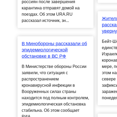
россиян после завершения
карантина отправят домой на
поездах. Об этом URA.RU
Жители
рассказал источник, зн...
расска
уверну
Бейт-Ш
В Минобороны рассказали об
единст
эпидемиологической
Израиле
обстановке в ВС РФ
коронав
В Министерстве обороны России
мере, п
заявили, что ситуация с
этом на
распространением
севере
кронавирусной инфекции в
зафикс
Вооруженных силах страны
заражен
находится под полным контролем,
понедел
эпидемиологическая обстановка
стабильна. Об этом сообщает
РИА ......