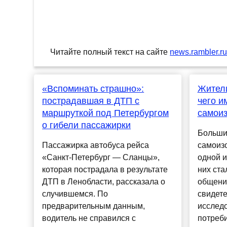
Читайте полный текст на сайте
news.rambler.r
«Вспоминать страшно»:
Жители
пострадавшая в ДТП с
чего и
маршруткой под Петербургом
самои
о гибели пассажирки
Больши
Пассажирка автобуса рейса
самоизо
«Санкт-Петербург — Сланцы»,
одной и
которая пострадала в результате
них ста
ДТП в Ленобласти, рассказала о
общения
случившемся. По
свидете
предварительным данным,
исслед
водитель не справился с
потреб