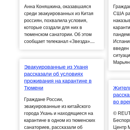
Анна Коняшкина, оказавшаяся
Гражда
среди эвакуированных из Китая
США рас
россиян, похвалила условия,
наказы
которые создали для них в
каранти
тюменском санатории. Об этом
пандем
сообщает телеканал «Звезда»....
Испани
введен
ситуац
Марьяна
Эвакуированные из Уханя
рассказали об условиях
проживания на карантине в
Тюмени
Жител
расска
Граждане России,
во вре
эвакуированные из китайского
города Ухань и находящиеся на
© REUTE
карантине в одном из тюменских
Беспор
санаториев, рассказали об
Центр 