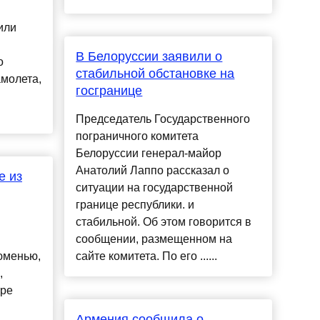
или
В Белоруссии заявили о
о
стабильной обстановке на
амолета,
госгранице
Председатель Государственного
пограничного комитета
Белоруссии генерал-майор
Анатолий Лаппо рассказал о
е из
ситуации на государственной
границе республики. и
стабильной. Об этом говорится в
сообщении, размещенном на
юменью,
сайте комитета. По его ......
,
тре
Армения сообщила о