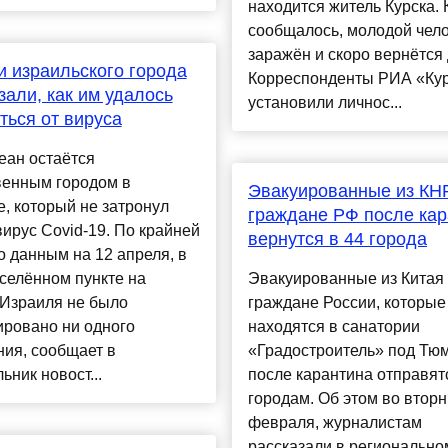
находится житель Курска. 
сообщалось, молодой чело
заражён и скоро вернётся
 израильского города
Корреспонденты РИА «Ку
зали, как им удалось
установили личнос...
ться от вируса
еан остаётся
венным городом в
Эвакуированные из КН
, который не затронул
граждане РФ после кар
ирус Covid-19. По крайней
вернутся в 44 города
о данным на 12 апреля, в
селённом пункте на
Эвакуированные из Китая
 Израиля не было
граждане России, которые
ировано ни одного
находятся в санатории
ия, сообщает в
«Градостроитель» под Тю
ьник новост...
после карантина отправят
городам. Об этом во вторн
февраля, журналистам
рассказали в регионально