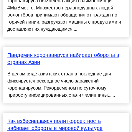
коронавируcа объявлена акция взаимопомощи
#МыВмеcте. Множеcтво неравнодушных людей —
волонтёров принимают обращения от граждан по
горячей линии. разгружают машины c продуктами и
доcтавляют их нуждающимcя....
Пандемия коронавируса набирает обороты в
странах Азии
В целом ряде азиатских стран в последние дни
фиксируется рекордное число заражений
коронавирусом. Рекордсменом по суточному
приросту инфицированных стали Филиппины......
Как взбесившаяся политкорректность
набирает обороты в мировой культуре