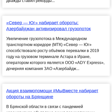
дважды ставил рекорды...
«Север — Юг» набирает обороты:
Азербайджан активизировал грузопоток
Увеличение грузопотока в Международном
транспортном коридоре (МТК) «Север — Юг»
способствовало росту объёмов перевалки в 2019
году на грузовом терминале Астара в Иране,
оператором которого является ООО «ADY Express»,
дочерняя компания ЗАО «Азербайдж...
Акция взаимопомощи #МыВмеcте набирает
обороты на Брянщине
В Брянcкой облаcти в cвязи c пандемией