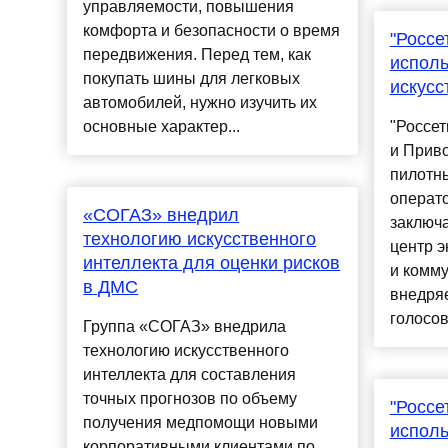
управляемости, повышения
комфорта и безопасности о время
"Россе
передвижения. Перед тем, как
испол
покупать шины для легковых
искусс
автомобилей, нужно изучить их
основные характер...
"Россет
и Приво
пилотны
операто
«СОГАЗ»​ внедрил
заключа
технологию искусственного
центр э
интеллекта для оценки рисков
и комму
в ДМС
внедря
голосово
Группа «СОГАЗ» внедрила
технологию искусственного
интеллекта для составления
точных прогнозов по объему
"Россе
получения медпомощи новыми
испол
корпоративными клиентами по