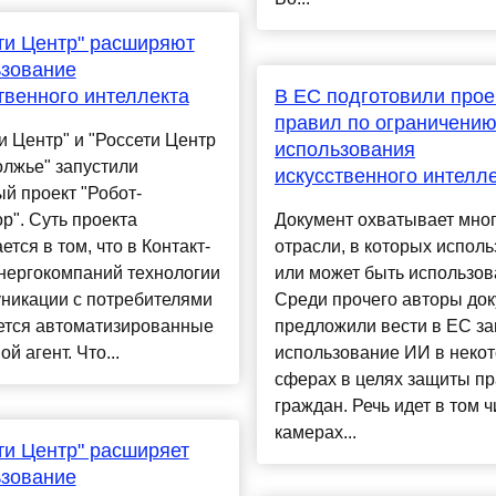
ти Центр" расширяют
ьзование
твенного интеллекта
В ЕС подготовили прое
правил по ограничени
и Центр" и "Россети Центр
использования
лжье" запустили
искусственного интелл
й проект "Робот-
р". Суть проекта
Документ охватывает мно
ется в том, что в Контакт-
отрасли, в которых исполь
нергокомпаний технологии
или может быть использов
никации с потребителями
Среди прочего авторы до
ется автоматизированные
предложили вести в ЕС за
й агент. Что...
использование ИИ в неко
сферах в целях защиты п
граждан. Речь идет в том ч
камерах...
ти Центр" расширяет
ьзование