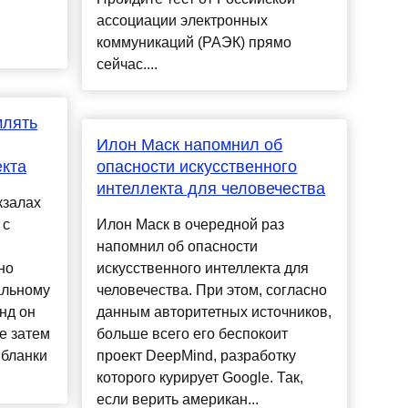
ассоциации электронных
коммуникаций (РАЭК) прямо
сейчас....
млять
Илон Маск напомнил об
екта
опасности искусственного
интеллекта для человечества
кзалах
 с
Илон Маск в очередной раз
напомнил об опасности
но
искусственного интеллекта для
альному
человечества. При этом, согласно
унд он
данным авторитетных источников,
е затем
больше всего его беспокоит
 бланки
проект DeepMind, разработку
которого курирует Google. Так,
если верить американ...