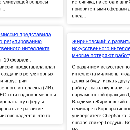
регулирующей вопросы
источника, на сегодняшни
...
приоритетными сферами 
внед...
омиссия представила
о регулированию
Жириновский: с развит
твенного интеллекта
искусственного интелл
многие потеряют работ
, 19 февраля,
миссия представила план
С развитием искусственно
по созданию регуляторных
интеллекта миллионы люд
я индустрии
должны будут искать друг
венного интеллекта (ИИ).
работу, сказал журналиста
 ЕС хотят одновременно и
парламентской фракции 
ировать эту сферу, и
Владимир Жириновский н
ровать ее развитие:
семинаре в Корпоративно
иссия надеется, что го...
университете Сбербанка. 
января спикер Госдумы В
Во...