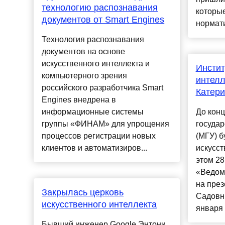
технологию распознавания
которы
документов от Smart Engines
нормати
Технология распознавания
документов на основе
искусственного интеллекта и
Инстит
компьютерного зрения
интелл
российского разработчика Smart
Катери
Engines внедрена в
информационные системы
До конц
группы «ФИНАМ» для упрощения
государ
процессов регистрации новых
(МГУ) б
клиентов и автоматизиров...
искусст
этом 28
«Ведом
на през
Закрылась церковь
Садовни
искусственного интеллекта
января 
Бывший инженер Google Энтони