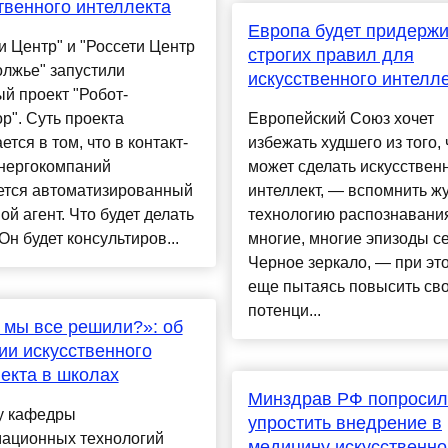
твенного интеллекта
Европа будет придержи
и Центр" и "Россети Центр
строгих правил для
лжье" запустили
искусственного интелл
й проект "Робот-
р". Суть проекта
Европейский Союз хочет
ется в том, что в контакт-
избежать худшего из того, 
энергокомпаний
может сделать искусствен
ется автоматизированный
интеллект, — вспомнить ж
ой агент. Что будет делать
технологию распознавания
Он будет консультиров...
многие, многие эпизоды с
Черное зеркало, — при эт
еще пытаясь повысить св
потенци...
 мы все решили?»: об
ии искусственного
екта в школах
Минздрав РФ попросил
у кафедры
упростить внедрение в
ационных технологий
медицину искусственно