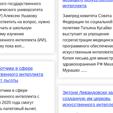
ого государственного
интеллекта
ического университета
У) Алексею Ушакову
Зампред комитета Совета
ответить на вопрос, нужно
Федерации по социальной
чать в школьную
политике Татьяна Кусайко
мму изучение
выступает за упрощение
венного интеллекта (ИИ),
госрегистрации медицинск
ку пока воп...
программного обеспечени
искусственным интеллекто
Копия письма для минист
здравоохранения РФ Мих
отчики в сфере
Мурашко ......
твенного интеллекта
т льготы
отчики в сфере
Энтони Левандовски з
венного интеллекта с
созданную им церковь
 2020 года смогут
искусственного интелл
ь налоговый вычет,