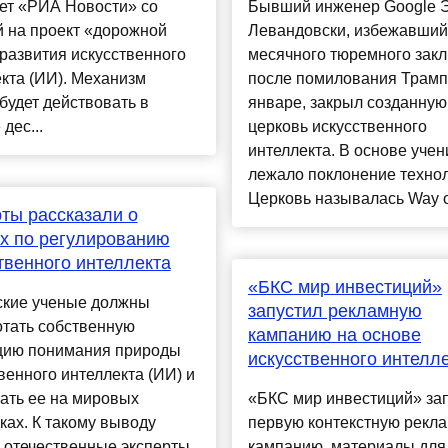
ет «РИА Новости» со
Бывший инженер Google 
 на проект «дорожной
Левандовски, избежавший
развития искусственного
месячного тюремного зак
кта (ИИ). Механизм
после помилования Трамп
будет действовать в
январе, закрыл созданную
дес...
церковь искусственного
интеллекта. В основе учен
лежало поклонение технол
Церковь называлась Way of
ты рассказали о
х по регулированию
твенного интеллекта
«БКС мир инвестиций»
ские ученые должны
запустил рекламную
отать собственную
кампанию на основе
цию понимания природы
искусственного интелл
венного интеллекта (ИИ) и
ать ее на мировых
«БКС мир инвестиций» за
ах. К такому выводу
первую контекстную рекл
 отечественные эксперты,
кампанию, материалы для