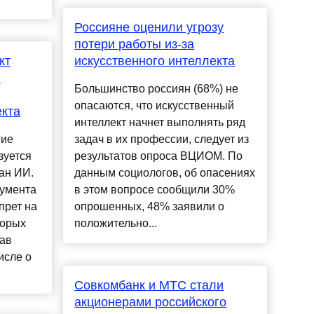
Россияне оценили угрозу
потери работы из-за
кт
искусственного интеллекта
ю
Большинство россиян (68%) не
опасаются, что искусственный
екта
интеллект начнет выполнять ряд
гие
задач в их профессии, следует из
зуется
результатов опроса ВЦИОМ. По
ан ИИ.
данным социологов, об опасениях
кумента
в этом вопросе сообщили 30%
прет на
опрошенных, 48% заявили о
торых
положительно...
рав
исле о
Совкомбанк и МТС стали
акционерами российского