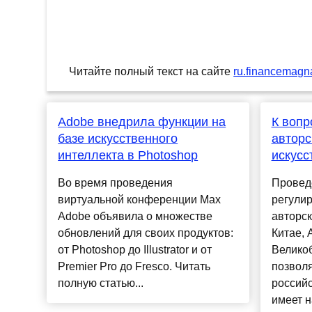
Читайте полный текст на сайте
ru.financemagn
Adobe внедрила функции на
К вопр
базе искусственного
авторс
интеллекта в Photoshop
искусс
Во время проведения
Провед
виртуальной конференции Max
регулир
Adobe объявила о множестве
авторск
обновлений для своих продуктов:
Китае, 
от Photoshop до Illustrator и от
Велико
Premier Pro до Fresco. Читать
позволя
полную статью...
российс
имеет 