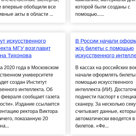
е впервые обобщили все
которой были созданы с
вные акты в области ...
помощью......
ут искусственного
В России начали офор
екта МГУ возглавит
ж/д билеты с помощью
на Тихонова
искусственного интелл
а 2020 года в Московском
В кассах на российских во
ственном университете
начали оформлять билеты
удет создан Институт
помощью искусственного
венного интеллекта. Об
интеллекта (ИИ). Достаточ
 февраля сообщает газета
поднести паспорт к специ
ости». Издание ссылается
сканеру. За несколько сек
ентацию ректора Виктора
считывает данные, которы
чего, показанную 20
автоматически вводятся в
на...
билетов. «Фе...