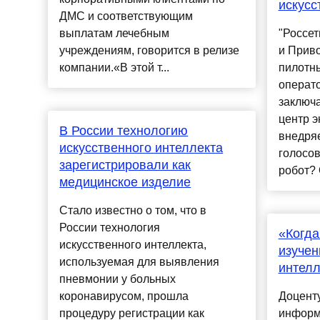
искусс
ДМС и соответствующим
выплатам лечебным
"Россет
учреждениям, говорится в релизе
и Приво
компании.«В этой т...
пилотны
операто
заключа
центр 
В России технологию
внедря
искусственного интеллекта
голосов
зарегистрировали как
робот? 
медицинское изделие
Стало известно о том, что в
России технология
«Когда
искусственного интеллекта,
изучен
используемая для выявления
интелл
пневмонии у больных
коронавирусом, прошла
Доцент
процедуру регистрации как
информ