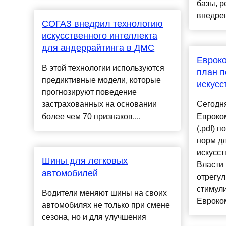
базы, 
внедрен
СОГАЗ внедрил технологию
искусственного интеллекта
для андеррайтинга в ДМС
Еврок
В этой технологии используются
план п
предиктивные модели, которые
искусс
прогнозируют поведение
застрахованных на основании
Cегодня
более чем 70 признаков....
Евроко
(.pdf) 
норм дл
искусст
Шины для легковых
Власти
автомобилей
отрегул
стимули
Водители меняют шины на своих
Евроком
автомобилях не только при смене
сезона, но и для улучшения