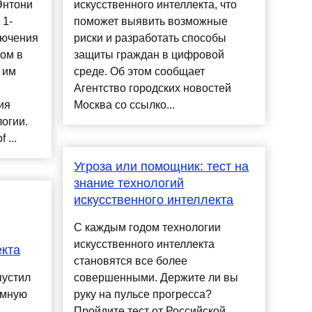
Энтони
искусственного интеллекта, что
 1-
поможет выявить возможные
лючения
риски и разработать способы
ом в
защиты граждан в цифровой
 им
среде. Об этом сообщает
Агентство городских новостей
ия
Москва со ссылко...
огии.
 ...
Угроза или помощник: тест на
знание технологий
искусственного интеллекта
С каждым годом технологии
искусственного интеллекта
екта
становятся все более
пустил
совершенными. Держите ли вы
амную
руку на пульсе прогресса?
Пройдите тест от Российской