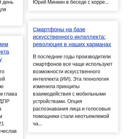
й день
Юрий Минкин в беседе с корре...
для
Смартфоны на базе
искусственного интеллекта:
ием
революция в наших карманах
екта
В последние годы производители
у
смартфонов все чаще используют
го
возможности искусственного
ей
интеллекта (ИИ). Эта технология
ую
изменила принципы
м глава
взаимодействия с мобильными
ЛДПР
устройствами. Опция
а
распознавания лица и голосовые
м
помощники стали неотъемлемой
21
ча...
ячеслав