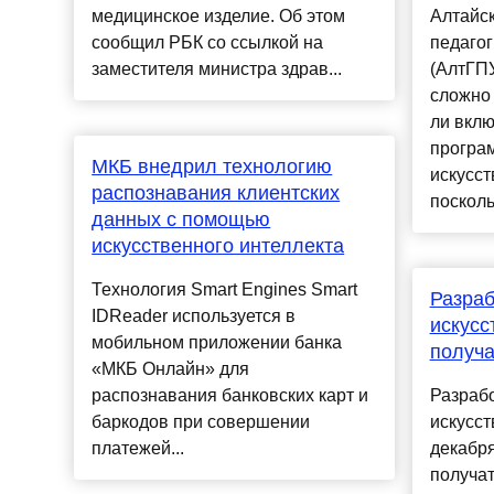
медицинское изделие. Об этом
Алтайск
сообщил РБК со ссылкой на
педагог
заместителя министра здрав...
(АлтГП
сложно 
ли вклю
програ
МКБ внедрил технологию
искусст
распознавания клиентских
посколь
данных с помощью
искусственного интеллекта
Технология Smart Engines Smart
Разраб
IDReader используется в
искусс
мобильном приложении банка
получа
«МКБ Онлайн» для
распознавания банковских карт и
Разраб
баркодов при совершении
искусст
платежей...
декабря
получат