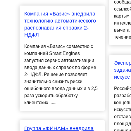
сообща
ссылкой
Компания «Базис» внедрила
карты» 
технологию автоматического
интелле
распознавания справки 2-
вычета 
НДФЛ
течение 
Компания «Базис» совместно с
компанией Smart Engines
запустил сервис автоматизации
Экспер
ввода данных справок по форме
задача
2-НДФЛ. Решение позволяет
искусс
значительно снизить риски
ошибочного ввода данных и в 2,5
Россий
раза ускорить обработку
разраб
клиентских ......
концеп
искусст
отстаив
площадк
Группа «ФИНАМ» внедрила
пришли