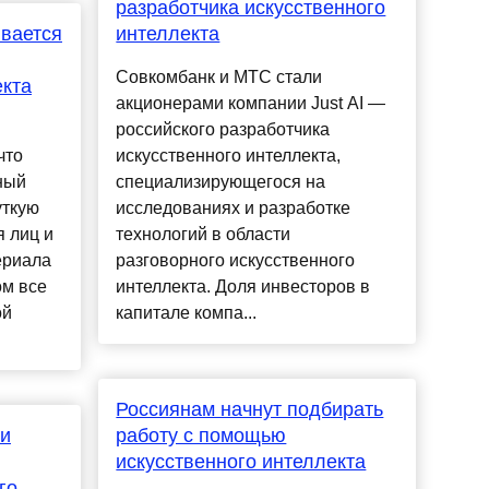
разработчика искусственного
вается
интеллекта
Совкомбанк и МТС стали
екта
акционерами компании Just AI —
российского разработчика
что
искусственного интеллекта,
ный
специализирующегося на
уткую
исследованиях и разработке
 лиц и
технологий в области
ериала
разговорного искусственного
ом все
интеллекта. Доля инвесторов в
ой
капитале компа...
Россиянам начнут подбирать
и
работу с помощью
искусственного интеллекта
го