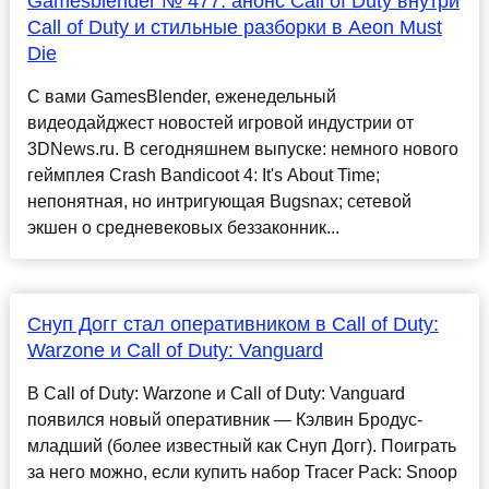
Gamesblender № 477: анонс Call of Duty внутри
Call of Duty и стильные разборки в Aeon Must
Die
С вами GamesBlender, еженедельный
видеодайджест новостей игровой индустрии от
3DNews.ru. В сегодняшнем выпуске: немного нового
геймплея Crash Bandicoot 4: It's About Time;
непонятная, но интригующая Bugsnax; сетевой
экшен о средневековых беззаконник...
Снуп Догг стал оперативником в Call of Duty:
Warzone и Call of Duty: Vanguard
В Call of Duty: Warzone и Call of Duty: Vanguard
появился новый оперативник — Кэлвин Бродус-
младший (более известный как Снуп Догг). Поиграть
за него можно, если купить набор Tracer Pack: Snoop