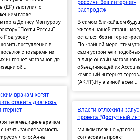
россиян без интернет-
 (ЕР) выступил с
распродаж!
жением главе
мторга Денису Мантурову
В самом ближайшем буду
ректору "Почты России"
жители нашей страны мог
ю Подгузову
остаться без интернет-рас
новить поступление в
По крайней мере, этим уг
посылок с товарами из
сами устроители подобных
их интернет-магазинов до
в лице онлайн-магазинов 
зации об...
объединяющей их Ассоци
компаний интернет-торгов
(АКИТ).Ну а виной всем...
ским врачам хотят
ить ставить диагнозы
интернет
Власти отложили запус
проекта "Доступный инт
аря телемедицине врачам
 снизить заболеваемость
Минкомсвязи не удалось
вирусом Фото: Анна
согласовать проект