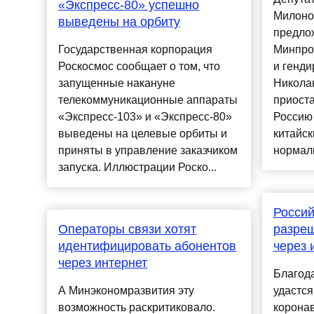
«Экспресс-80» успешно
Милонов
выведены на орбиту
предло
Государственная корпорация
Минпро
Роскосмос сообщает о том, что
и генди
запущенные накануне
Никола
телекоммуникационные аппараты
приоста
«Экспресс-103» и «Экспресс-80»
Россию 
выведены на целевые орбиты и
китайск
приняты в управление заказчиком
нормали
запуска. Иллюстрации Роско...
Россий
Операторы связи хотят
разреш
идентифицировать абонентов
через 
через интернет
Благод
А Минэкономразвития эту
удастся
возможность раскритиковало.
корона