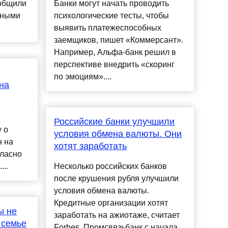
общили
Банки могут начать проводить
вными
психологические тесты, чтобы
выявить платежеспособных
заемщиков, пишет «Коммерсант».
Например, Альфа-банк решил в
перспективе внедрить «скоринг
по эмоциям»....
на
Российские банки улучшили
y о
условия обмена валюты. Они
н на
хотят заработать
гласно
...
Несколько российских банков
после крушения рубля улучшили
условия обмена валюты.
Кредитные организации хотят
ы не
заработать на ажиотаже, считает
 семье
Forbes. Промсвязьбанк с начала