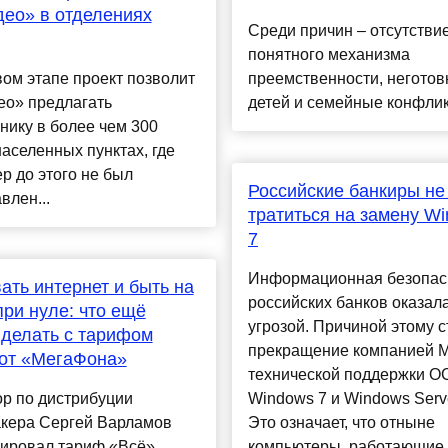
ео» в отделениях
Среди причин – отсутстви
понятного механизма
ом этапе проект позволит
преемственности, неготов
ео» предлагать
детей и семейные конфлик
нику в более чем 300
аселенных пунктах, где
р до этого не был
Российские банкиры не
влен...
тратиться на замену W
7
Информационная безопас
ать интернет и быть на
российских банков оказал
при нуле: что ещё
угрозой. Причиной этому с
делать с тарифом
прекращение компанией Mi
 от «МегаФона»
технической поддержки О
р по дистрибуции
Windows 7 и Windows Serv
кера Сергей Варламов
Это означает, что отныне
тировал тариф «Всё»
компьютеры, работающие