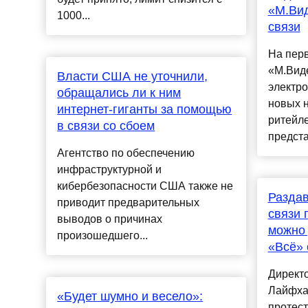
«М.Вид
1000...
связи
На перв
«М.Вид
Власти США не уточнили,
электро
обращались ли к ним
новых н
интернет-гиганты за помощью
ритейле
в связи со сбоем
предста
Агентство по обеспечению
инфраструктурной и
кибербезопасности США также не
Раздав
приводит предварительных
связи 
выводов о причинах
можно 
произошедшего...
«Всё»
Директо
Лайфха
«Будет шумно и весело»:
протес