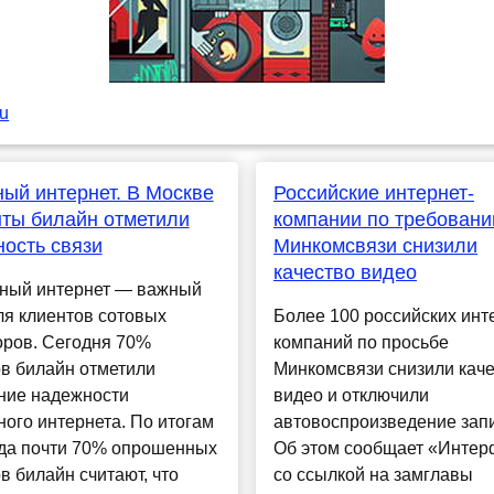
ru
ый интернет. В Москве
Российские интернет-
ты билайн отметили
компании по требован
ость связи
Минкомсвязи снизили
качество видео
ный интернет — важный
ля клиентов сотовых
Более 100 российских инт
оров. Сегодня 70%
компаний по просьбе
в билайн отметили
Минкомсвязи снизили кач
ние надежности
видео и отключили
ого интернета. По итогам
автовоспроизведение зап
ода почти 70% опрошенных
Об этом сообщает «Интер
в билайн считают, что
со ссылкой на замглавы