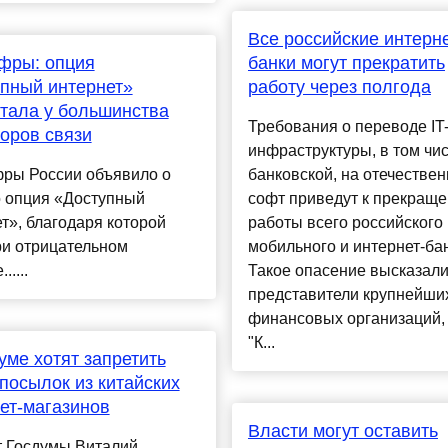
Все российские интерне
фры: опция
банки могут прекратить
пный интернет»
работу через полгода
тала у большинства
Требования о переводе IT
оров связи
инфраструктуры, в том чи
ры России объявило о
банковской, на отечестве
о опция «Доступный
софт приведут к прекращ
т», благодаря которой
работы всего российского
ри отрицательном
мобильного и интернет-бан
.....
Такое опасение высказал
представители крупнейши
финансовых организаций,
"К...
уме хотят запретить
посылок из китайских
ет-магазинов
Власти могут оставить
т Госдумы Виталий