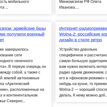
ость мобильного
Минкомсвязи РФ Олега
а ...
Иванова....
связи: армейские базы
Интернет-радиоприемн
ике получили военный
Wolna-2: российские ко
ет
дизайн в стиле ретро
ике завершилось
Устройство довольно
ование сети
специфичное и рассчитано
водного «военного
самую большую аудиторию
та». В первую очередь он
вам нужно включать интер
между собой, а также с
радио одним движением, 
й землей автономные
его в «фоновом режиме» г
па «Арктический
нибудь на кухне, то прием
тник», расположенные на
Wolna-2 — хороший спосо
х и континентальном
делать. К нему можно доб..
ье Северно...