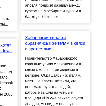
апреля понизил разницу между
е
курсом на Мосбирже и курсом в
банке до 75 копеек...
ность
ты...
Хабаровские власти
обратились к жителям в связи
 хотят
с протестами
indows
Правительство Хабаровского
края выступило с заявлением в
ность
связи с массовыми акциями в
ась под
регионе. Обращаясь к жителям,
тало
местные власти заявили, что
crosoft
понимают чувства людей,
С
которые вышли на улицы и
er 2008.
площади.«Но уже сейчас, спустя
два дня, мы видим опасную ...
 на