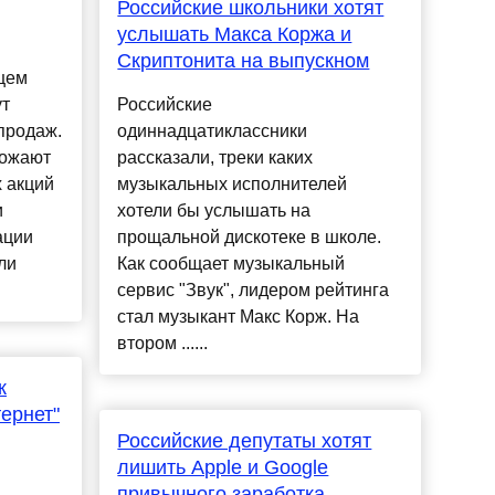
Российские школьники хотят
услышать Макса Коржа и
Скриптонита на выпускном
щем
ут
Российские
продаж.
одиннадцатиклассники
рожают
рассказали, треки каких
 акций
музыкальных исполнителей
и
хотели бы услышать на
ации
прощальной дискотеке в школе.
ли
Как сообщает музыкальный
сервис "Звук", лидером рейтинга
стал музыкант Макс Корж. На
втором ......
к
ернет"
Российские депутаты хотят
лишить Apple и Google
привычного заработка