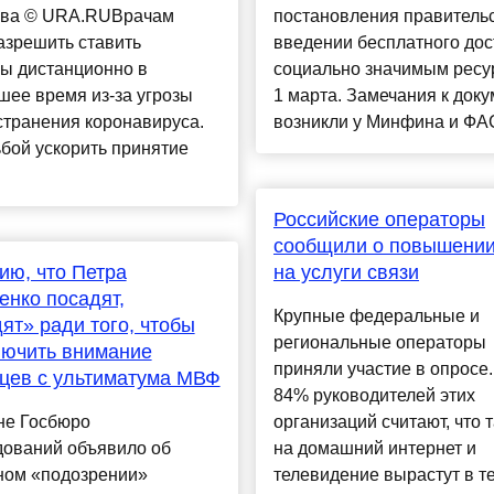
ва © URA.RUВрачам
постановления правительс
азрешить ставить
введении бесплатного дос
зы дистанционно в
социально значимым ресу
ее время из-за угрозы
1 марта. Замечания к доку
странения коронавируса.
возникли у Минфина и ФАС.
бой ускорить принятие
Российские операторы
сообщили о повышении
ю, что Петра
на услуги связи
нко посадят,
Крупные федеральные и
ят» ради того, чтобы
региональные операторы
лючить внимание
приняли участие в опросе.
цев с ультиматума МВФ
84% руководителей этих
не Госбюро
организаций считают, что
дований объявило об
на домашний интернет и
ном «подозрении»
телевидение вырастут в т