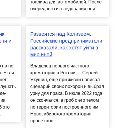
топлива для автомобилей. После
очередного исследования они...
ик
Развеятся над Колизеем.
рни и
Российские предприниматели
рассказали, как хотят уйти в
мир иной
 на не
Владелец первого частного
. Если
крематория в России — Сергей
нет-
Якушин, ещё при жизни написал
слушать
сценарий своих похорон и выбрал
де-
урну для праха. В июле 2022 года
ник
он скончался, а гроб с его телом
б это
по территории построенного им
.
Новосибирского крематория
провез кон...