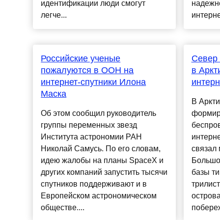
идентификации люди смогут
надежн
легче...
интернет
Российские ученые
Север 
пожалуются в ООН на
в Аркт
интернет-спутники Илона
интерн
Маска
В Аркт
Об этом сообщил руководитель
формир
группы переменных звезд
беспро
Института астрономии РАН
интерне
Николай Самусь. По его словам,
связал 
идею жалобы на планы SpaсeX и
Большо
других компаний запустить тысячи
базы ти
спутников поддерживают и в
трилис
Европейском астрономическом
острова
обществе....
побереж