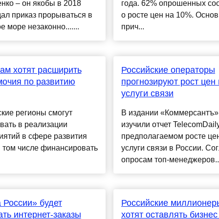
ко – он якобы в 2018
года. 62% опрошенных со
дал приказ прорываться в
о росте цен на 10%. Осно
е море незаконно.......
прич...
ам хотят расширить
Российские операторы
очия по развитию
прогнозируют рост цен 
услуги связи
кие регионы смогут
В издании «Коммерсантъ»
вать в реализации
изучили отчет TelecomDail
иятий в сфере развития
предполагаемом росте це
в том числе финансировать
услуги связи в России. Со
опросам топ-менеджеров...
 России» будет
Российские миллионер
ть интернет-заказы
хотят оставлять бизнес