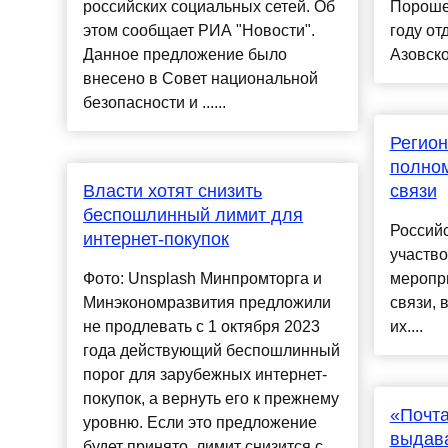
российских социальных сетей. Об
Порошен
этом сообщает РИА "Новости".
году от
Данное предложение было
Азовско
внесено в Совет национальной
безопасности и ......
Регион
полном
Власти хотят снизить
связи
беспошлинный лимит для
Российс
интернет-покупок
участво
Фото: Unsplash Минпромторга и
меропр
Минэкономразвития предложили
связи, 
не продлевать с 1 октября 2023
их....
года действующий беспошлинный
порог для зарубежных интернет-
покупок, а вернуть его к прежнему
«Почта
уровню. Если это предложение
выдава
будет принято, лимит снизится с