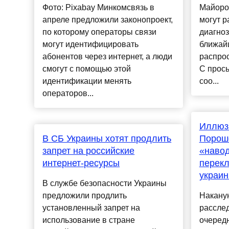
Фото: Pixabay Минкомсвязь в
Майоро
апреле предложили законопроект,
могут р
по которому операторы связи
диагно
могут идентифицировать
ближайш
абонентов через интернет, а люди
распро
смогут с помощью этой
С прось
идентификации менять
соо...
операторов...
Иллюзи
В СБ Украины хотят продлить
Пороше
запрет на российские
«навод
интернет-ресурсы
перек
украин
В службе безопасности Украины
предложили продлить
Накану
установленный запрет на
рассле
использование в стране
очеред