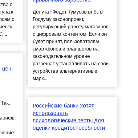
тва о
тупа к
Депутат Федот Тумусов внёс в
рсам с
Госдуму законопроект,
менту
регулирующий работу магазинов
...
с цифровым контентом. Если он
будет принят, пользователям
смартфонов и планшетов на
законодательном уровне
разрешат устанавливать на свои
 цен
устройства альтернативные
марк...
 Так,
Российские банки хотят
использовать
 тарифы
психологические тесты для
оценки кредитоспособности
ечение