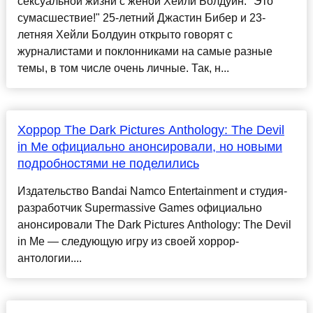
сексуальной жизни с женой Хейли Болдуин: "Это
сумасшествие!" 25-летний Джастин Бибер и 23-
летняя Хейли Болдуин открыто говорят с
журналистами и поклонниками на самые разные
темы, в том числе очень личные. Так, н...
Хоррор The Dark Pictures Anthology: The Devil
in Me официально анонсировали, но новыми
подробностями не поделились
Издательство Bandai Namco Entertainment и студия-
разработчик Supermassive Games официально
анонсировали The Dark Pictures Anthology: The Devil
in Me — следующую игру из своей хоррор-
антологии....