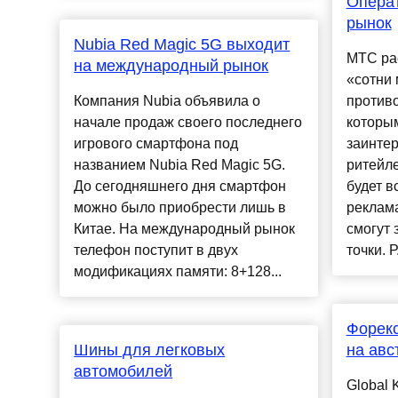
Операт
рынок
Nubia Red Magic 5G выходит
МТС ра
на международный рынок
«сотни 
Компания Nubia объявила о
против
начале продаж своего последнего
которы
игрового смартфона под
заинте
названием Nubia Red Magic 5G.
ритейле
До сегодняшнего дня смартфон
будет в
можно было приобрести лишь в
реклама
Китае. На международный рынок
смогут 
телефон поступит в двух
точки. Р.
модификациях памяти: 8+128...
Форек
Шины для легковых
на авс
автомобилей
Global 