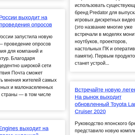
использовать существую
бренд Predator для выпуск
России выходит на
игровых дискретных видео
проведения опросов
(это название многие уже
встречали в моделях мони
оссии запустила новую
ноутбуков, проекторов,
 — проведение опросов
настольных ПК и операти
ия для компаний и
памяти). Первым продукт
ктур. Благодаря
станет устрой...
цедентно широкой сети
твия Почта сможет
ть мнения жителей самых
нных и малонаселенных
Встречайте новую леге
 страны — в том числе
На рынок выходит
обновленный Toyota La
Cruiser 2020
Руководство японского бр
Engines выходит на
представило новую компл