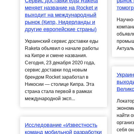
Сервис доставки еды Raketa
рынок
меняет название на Rocket и
томог
выходит на международный
Научно
рынок (Кипр, Нидерланды и
компани
другие европейские страны)
объявля
Украинский сервис доставки еды
промыш
Raketa объявил о начале работы
Актуальн
на Кипре и смене названия.
Сегодня, 23 декабря 2020 года,
сервис доставки под новым
Украин
брендом Rocket заработал в
выходи
Никосии — столице Кипра. Эта
Велик
страна стала первой в рамках
международной эксп...
Локатор
экономи
найти 
организ
Исследование «Известность
себя он
команд мобильной разработки