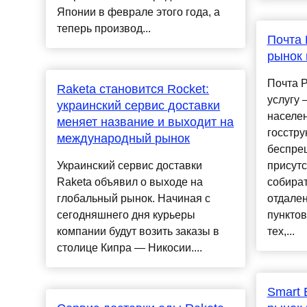
Японии в феврале этого года, а
теперь производ...
Почта 
рынок 
Почта Р
Raketa становится Rocket:
услугу
украинский сервис доставки
населен
меняет название и выходит на
госстру
международный рынок
беспре
Украинский сервис доставки
присутс
Raketa объявил о выходе на
собира
глобальный рынок. Начиная с
отдале
сегодняшнего дня курьеры
пунктов
компании будут возить заказы в
тех,...
столице Кипра — Никосии....
Smart 