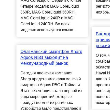
MAG CoreLiquid. Серия включает
вакцины
четыре модели: MAG CoreLiquid
регист
360R, MAG CoreLiquid 360RH,
ноябрь..
MAG CoreLiquid 240R и MAG
CoreLiquid 240RH. Во всех
моделях используется компо...
Внедор
офици
россий
Флагманский смартфон Sharp
О том, 
Aquos R5G выходит на
собирае
международный рынок
област
Сегодня японская компания
Haval H
Sharp представила флагманский
давно. 
смартфон Aquos R5G в Тайвани.
просто
Эта презентация стала первой из
анонсир
ряда мероприятий, которые
нового 
пройдут во многих регионах.
некотор
Устройство было представлено в