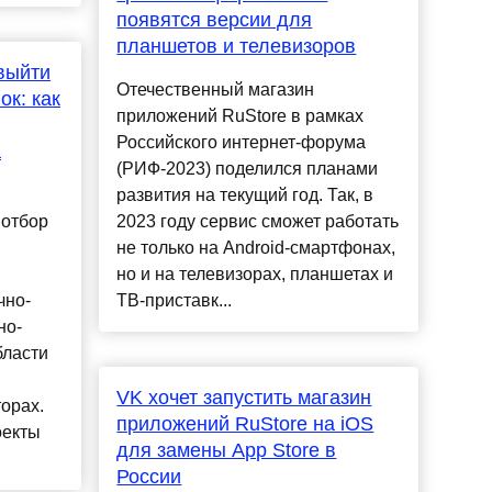
появятся версии для
планшетов и телевизоров
выйти
Отечественный магазин
к: как
приложений RuStore в рамках
Российского интернет-форума
а
(РИФ-2023) поделился планами
развития на текущий год. Так, в
 отбор
2023 году сервис сможет работать
не только на Android-смартфонах,
но и на телевизорах, планшетах и
чно-
ТВ-приставк...
но-
бласти
VK хочет запустить магазин
орах.
приложений RuStore на iOS
оекты
для замены App Store в
России