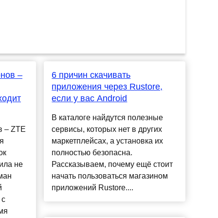
нов –
6 причин скачивать
приложения через Rustore,
ходит
если у вас Android
В каталоге найдутся полезные
в – ZTE
сервисы, которых нет в других
я
маркетплейсах, а установка их
ок
полностью безопасна.
ила не
Рассказываем, почему ещё стоит
ман
начать пользоваться магазином
й
приложений Rustore....
 с
мя