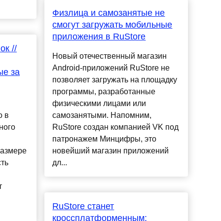
Физлица и самозанятые не
смогут загружать мобильные
приложения в RuStore
к //
Новый отечественный магазин
Android-приложений RuStore не
ые за
позволяет загружать на площадку
программы, разработанные
физическими лицами или
о в
самозанятыми. Напомним,
ного
RuStore создан компанией VK под
патронажем Минцифры, это
размере
новейший магазин приложений
сть
дл...
т
RuStore станет
кроссплатформенным: