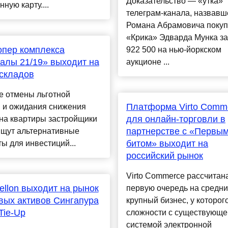
Доказательство — «утка»
нную карту....
телеграм-канала, назвавш
Романа Абрамовича поку
«Крика» Эдварда Мунка за
опер комплекса
922 500 на нью-йоркском
алы 21/19» выходит на
аукционе ...
складов
е отмены льготной
Платформа Virto Comm
и и ожидания снижения
для онлайн-торговли в
на квартиры застройщики
партнерстве с «Первы
ищут альтернативные
битом» выходит на
ы для инвестиций...
российский рынок
Virto Commerce рассчитан
llon выходит на рынок
первую очередь на средни
ых активов Сингапура
крупный бизнес, у которог
Tie-Up
сложности с существующе
системой электронной