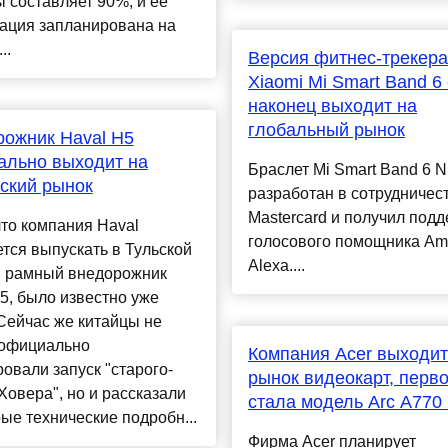
 составляет 90%, и ее
рация запланирована на
..
Версия фитнес-трекера
Xiaomi Mi Smart Band 6
наконец выходит на
глобальный рынок
ожник Haval H5
ально выходит на
Браслет Mi Smart Band 6 
ский рынок
разработан в сотрудничест
Mastercard и получил под
что компания Haval
голосового помощника A
тся выпускать в Тульской
Alexa....
и рамный внедорожник
5, было известно уже
Сейчас же китайцы не
 официально
Компания Acer выходит
овали запуск "старого-
рынок видеокарт, перв
Ховера", но и рассказали
стала модель Arc A770 
ые технические подробн...
Фирма Acer планирует