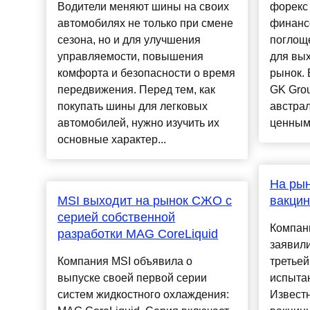
Водители меняют шины на своих
форекс
автомобилях не только при смене
финансо
сезона, но и для улучшения
поглоще
управляемости, повышения
для вых
комфорта и безопасности о время
рынок. 
передвижения. Перед тем, как
GK Gro
покупать шины для легковых
австра
автомобилей, нужно изучить их
ценным 
основные характер...
На рын
MSI выходит на рынок СЖО с
вакцин
серией собственной
Компани
разработки MAG CoreLiquid
заявил
Компания MSI объявила о
третьей
выпуске своей первой серии
испыта
систем жидкостного охлаждения:
Известн