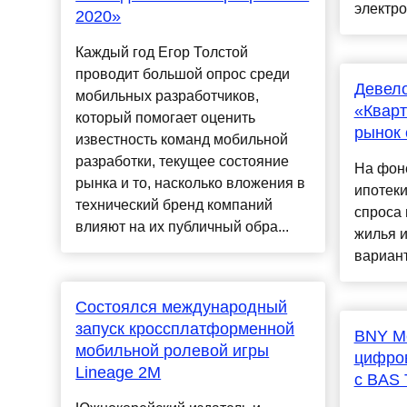
электро
2020»
Каждый год Егор Толстой
проводит большой опрос среди
Девел
мобильных разработчиков,
«Кварт
который помогает оценить
рынок 
известность команд мобильной
разработки, текущее состояние
На фон
рынка и то, насколько вложения в
ипотек
технический бренд компаний
спроса 
влияют на их публичный обра...
жилья 
вариант
Состоялся международный
запуск кроссплатформенной
BNY Me
мобильной ролевой игры
цифров
Lineage 2M
с BAS 