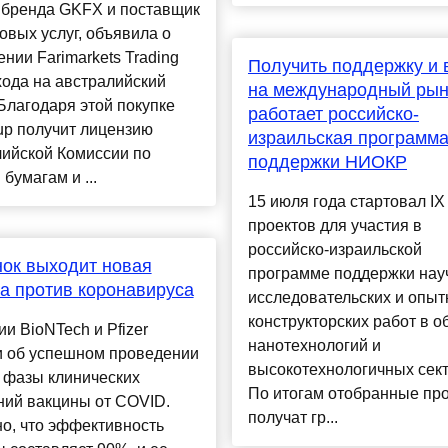
 бренда GKFX и поставщик
вых услуг, объявила о
нии Farimarkets Trading
Получить поддержку и 
ода на австралийский
на международный рыно
Благодаря этой покупке
работает российско-
up получит лицензию
израильская программ
лийской Комиссии по
поддержки НИОКР
бумагам и ...
15 июля года стартовал IX
проектов для участия в
российско-израильской
ок выходит новая
программе поддержки нау
а против коронавируса
исследовательских и опыт
конструкторских работ в о
и BioNTech и Pfizer
нанотехнологий и
и об успешном проведении
высокотехнологичных сект
 фазы клинических
По итогам отобранные пр
ний вакцины от COVID.
получат гр...
о, что эффективность