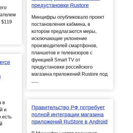
предустановки Rustore
его
пателем
Минцифры опубликовало проект
 $119
постановления кабмина, в
котором предлагаются меры,
исключающие уклонение
производителей смартфонов,
планшетов и телевизоров с
функцией Smart TV от
erce
предустановки российского
магазина приложений Rustore под
м
......
а в
Правительство РФ потребует
й и
полной интеграции магазина
о есть
приложений RuStore в Android
й