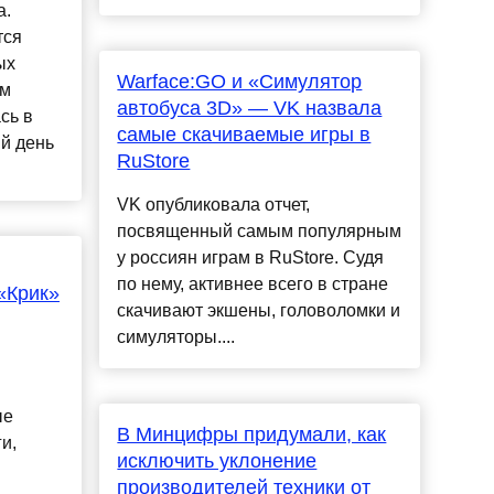
а.
тся
ых
Warface:GO и «Симулятор
ом
автобуса 3D» — VK назвала
сь в
самые скачиваемые игры в
ий день
RuStore
VK опубликовала отчет,
посвященный самым популярным
у россиян играм в RuStore. Судя
по нему, активнее всего в стране
«Крик»
скачивают экшены, головоломки и
симуляторы....
ые
В Минцифры придумали, как
и,
исключить уклонение
производителей техники от