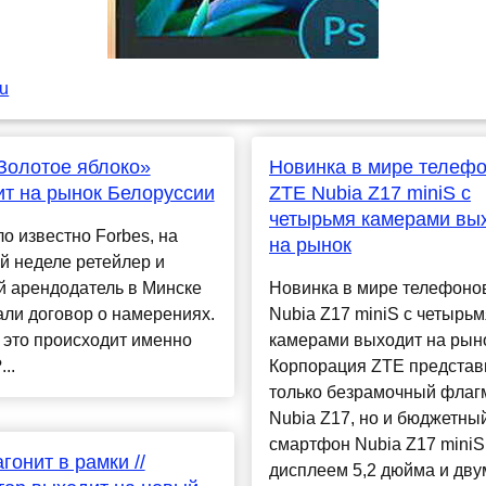
ru
Золотое яблоко»
Новинка в мире телефо
т на рынок Белоруссии
ZTE Nubia Z17 miniS с
четырьмя камерами вы
ло известно Forbes, на
на рынок
й неделе ретейлер и
й арендодатель в Минске
Новинка в мире телефоно
ли договор о намерениях.
Nubia Z17 miniS с четырьм
 это происходит именно
камерами выходит на рын
..
Корпорация ZTE представ
только безрамочный флаг
Nubia Z17, но и бюджетны
смартфон Nubia Z17 miniS
гонит в рамки //
дисплеем 5,2 дюйма и дву