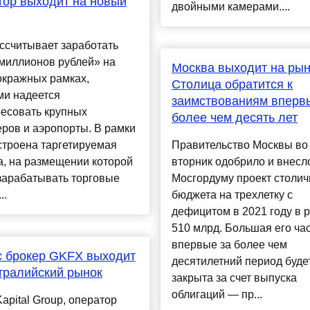
ор выходит на новый
двойными камерами....
ссчитывает заработать
миллионов рублей» на
Москва выходит на рыно
окражных рамках,
Столица обратится к
ми надеется
заимствованиям вперв
ресовать крупных
более чем десять лет
ров и аэропорты. В рамки
строена таргетируемая
Правительство Москвы во
, на размещении которой
вторник одобрило и внесл
зарабатывать торговые
Мосгордуму проект столич
..
бюджета на трехлетку с
дефицитом в 2021 году в 
510 млрд. Большая его ча
впервые за более чем
с брокер GKFX выходит
десятилетний период буде
тралийский рынок
закрыта за счет выпуска
облигаций — пр...
Kapital Group, оператор