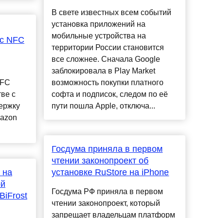
В свете известных всем событий
установка приложений на
мобильные устройства на
 с NFC
территории России становится
все сложнее. Сначала Google
заблокировала в Play Market
NFC
возможность покупки платного
ве с
софта и подписок, следом по её
держку
пути пошла Apple, отключа...
mazon
Госдума приняла в первом
чтении законопроект об
 на
установке RuStore на iPhone
ой
Госдума РФ приняла в первом
BiFrost
чтении законопроект, который
запрещает владельцам платформ