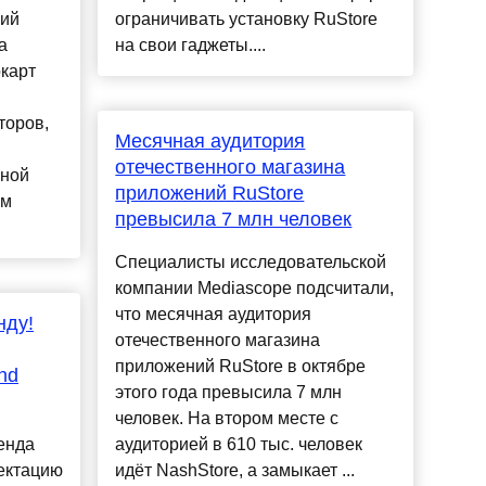
щий
ограничивать установку RuStore
а
на свои гаджеты....
карт
торов,
Месячная аудитория
отечественного магазина
вной
приложений RuStore
ом
превысила 7 млн человек
Специалисты исследовательской
компании Mediascope подсчитали,
что месячная аудитория
нду!
отечественного магазина
приложений RuStore в октябре
nd
этого года превысила 7 млн
человек. На втором месте с
енда
аудиторией в 610 тыс. человек
ектацию
идёт NashStore, а замыкает ...