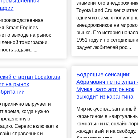
 промышленной
знаменитого внедорожник
рафии
Toyota Land Cruiser считае
одним из самых популярн
-производственная
внедорожников на миров
я Smart Engines
рынке. Его история начала
ет о выходе на рынок
1951 году и по сегодняшн
ленной томографии.
радует любителей рос...
ость задачи......
Бодрящие сенсации:
ский стартап Locator.ua
Абрамович не покупал 
т на рынок
Мунка, зато арт-рынок
обритании
выходит из карантина
 прилично выручает и
Мир искусства, загнанный
т время, когда нужно
карантином в «виртуальн
определенную
комнаты» и на онлайн-торг
ацию. Сервис включает в
жаждет выйти на свободу.
лайн-справочник и