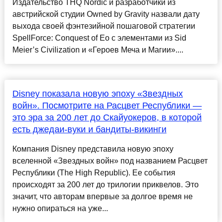
Издательство THQ Nordic и разработчики из
австрийской студии Owned by Gravity назвали дату
выхода своей фэнтезийной пошаговой стратегии
SpellForce: Conquest of Eo с элементами из Sid
Meier’s Civilization и «Героев Меча и Магии»....
Disney показала новую эпоху «Звездных
войн». Посмотрите на Расцвет Республики —
это эра за 200 лет до Скайуокеров, в которой
есть джедаи-вуки и бандиты-викинги
Компания Disney представила новую эпоху
вселенной «Звездных войн» под названием Расцвет
Республики (The High Republic). Ее события
происходят за 200 лет до трилогии приквелов. Это
значит, что авторам впервые за долгое время не
нужно опираться на уже...