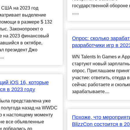
государственной обороне 
 США на 2023 год
......
матривает выделение
помощи в размере $ 132
тыс. Законопроект о
е на 2023 финансовый
Опрос: сколько зараба
чавшийся в октябре,
разработчики игр в 202
ал президент Джо
..
WN Talents In Games и Ap
стартуют новый зарплатн
опрос. Приглашаем принят
участие: ответить, откуда 
ций iOS 16, которые
сейчас работаете и скольк
ся в 2023 году
зарабатываете....
была представлена уже
 полугода назад на WWDC
о к настоящему моменту
Похоже, что мероприят
 не все объявленные
BlizzCon состоится в 2
и добрались до