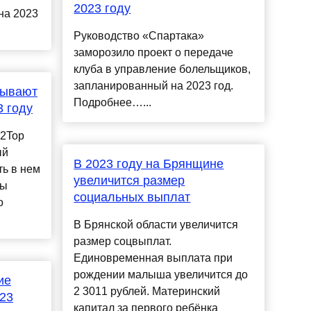
2023 году
на 2023
Руководство «Спартака»
заморозило проект о передаче
клуба в управление болельщиков,
запланированный на 2023 год.
тывают
Подробнее…...
3 году
p2Top
ый
В 2023 году на Брянщине
ь в нем
увеличится размер
вы
социальных выплат
о
В Брянской области увеличится
размер соцвыплат.
Единовременная выплата при
рождении малыша увеличится до
ие
2 3011 рублей. Материнский
023
капитал за первого ребёнка