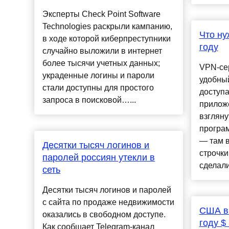
Эксперты Check Point Software
Technologies раскрыли кампанию,
Что ну
в ходе которой киберпреступники
году
случайно выложили в интернет
более тысячи учетных данных;
VPN-се
украденные логины и пароли
удобны
стали доступны для простого
доступа
запроса в поисковой…...
прилож
взгляну
програм
— там в
Десятки тысяч логинов и
строчк
паролей россиян утекли в
сделали
сеть
Десятки тысяч логинов и паролей
с сайта по продаже недвижимости
США вы
оказались в свободном доступе.
году $
Как сообщает Telegram-канал