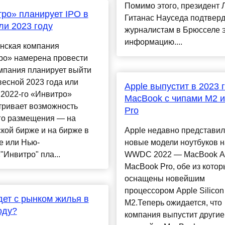
Помимо этого, президент 
ро» планирует IPO в
Гитанас Науседа подтвер
ли 2023 году
журналистам в Брюсселе 
информацию....
нская компания
ро» намерена провести
мпания планирует выйти
весной 2023 года или
Apple выпустит в 2023 
 2022-го «Инвитро»
MacBook с чипами M2 
тривает возможность
Pro
го размещения — на
кой бирже и на бирже в
Apple недавно представил
е или Нью-
новые модели ноутбуков н
"Инвитро" пла...
WWDC 2022 — MacBook Ai
MacBook Pro, обе из котор
оснащены новейшим
процессором Apple Silicon
дет с рынком жилья в
M2.Теперь ожидается, что
оду?
компания выпустит другие