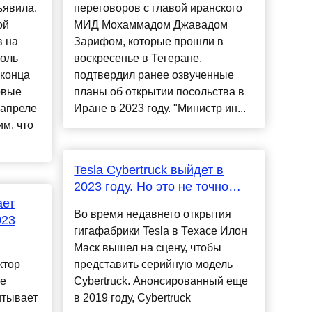
ъявила,
переговоров с главой иранского
ой
МИД Мохаммадом Джавадом
в на
Зарифом, которые прошли в
соль
воскресенье в Тегеране,
 конца
подтвердил ранее озвученные
рвые
планы об открытии посольства в
-апреле
Иране в 2023 году. "Министр ин...
м, что
Tesla Cybertruck выйдет в
2023 году. Но это не точно…
ает
Во время недавнего открытия
023
гигафабрики Tesla в Техасе Илон
Маск вышел на сцену, чтобы
ктор
представить серийную модель
ые
Cybertruck. Анонсированный еще
итывает
в 2019 году, Cybertruck