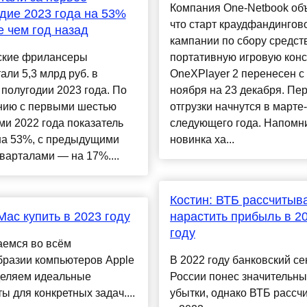
Компания One-Netbook об
дие 2023 года на 53%
что старт краудфандингов
 чем год назад
кампании по сбору средст
ские фрилансеры
портативную игровую кон
али 5,3 млрд руб. в
OneXPlayer 2 перенесен с
полугодии 2023 года. По
ноября на 23 декабря. Пе
нию с первыми шестью
отгрузки начнутся в марте
и 2022 года показатель
следующего года. Напомни
на 53%, с предыдущими
новинка ха...
варталами — на 17%....
Костин: ВТБ рассчитыв
Mac купить в 2023 году
нарастить прибыль в 2
году
аемся во всём
бразии компьютеров Apple
В 2022 году банковский се
деляем идеальные
России понес значительн
ы для конкретных задач....
убытки, однако ВТБ рассч