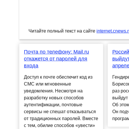
Читайте полный текст на сайте
internet.cnews.
Почта по телефону: Mail.ru
Россий
откажется от паролей для
выйдут
входа
апреле
Доступ к почте обеспечит код из
Гендир
СМС или мгновенные
Борисов
уведомления. Несмотря на
раз рос
разработку новых способов
выйдут 
аутентификации, почтовые
Об это
сервисы не спешат отказываться
Он подч
от традиционных паролей. Вместе
програм
с тем, обилие способов «увести»