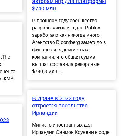
авторам игр для платформы
$740 млн
В прошлом году сообщество
разработчиков игр для Roblox
заработало как никогда много.
Агентство Bloomberg заметило в
финансовых документах
».The
компании, что общая сумма
ст
выплат составила рекордные
роцента
$740,8 млн....
 on КМВ
В Иране в 2023 году
откроется посольство
Ирландии
2023
Министр иностранных дел
Ирландии Саймон Коувени в ходе