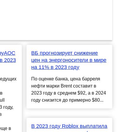
byAOC
ВБ прогнозирует снижение
в 2023
цен на энергоносители в мире
на 11% в 2023 году
ведущих
По оценке банка, цена барреля
нефти марки Brent составит в
ов
2023 году в среднем $92, а в 2024
ll
году снизится до примерно $80...
 году,
в
В 2023 году Roblox выплатила
еще в