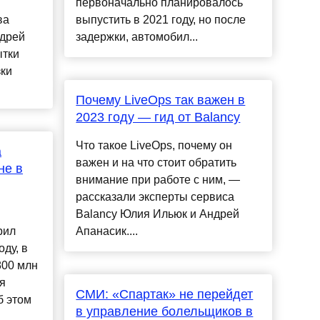
первоначально планировалось
ва
выпустить в 2021 году, но после
ндрей
задержки, автомобил...
ытки
зки
Почему LiveOps так важен в
2023 году — гид от Balancy
Что такое LiveOps, почему он
а
важен и на что стоит обратить
не в
внимание при работе с ним, —
рассказали эксперты сервиса
Balancy Юлия Ильюк и Андрей
рил
Апанасик....
ду, в
800 млн
я
СМИ: «Спартак» не перейдет
б этом
в управление болельщиков в