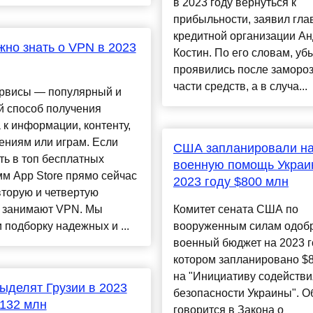
в 2023 году вернуться к
прибыльности, заявил гла
кредитной организации А
жно знать о VPN в 2023
Костин. По его словам, уб
проявились после заморо
части средств, а в случа...
рвисы — популярный и
й способ получения
 к информации, контенту,
ениям или играм. Если
США запланировали н
ть в топ бесплатных
военную помощь Украи
м App Store прямо сейчас
2023 году $800 млн
торую и четвертую
и занимают VPN. Мы
Комитет сената США по
 подборку надежных и ...
вооруженным силам одоб
военный бюджет на 2023 го
котором запланировано $
на "Инициативу содействи
делят Грузии в 2023
безопасности Украины". О
 132 млн
говорится в Закона о