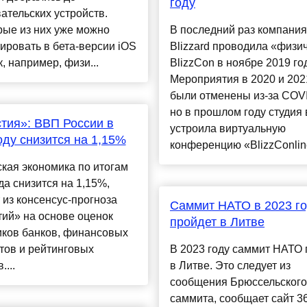
году
ательских устройств.
рые из них уже можно
В последний раз компания
ировать в бета-версии iOS
Blizzard проводила «физи
к, например, физи...
BlizzCon в ноябре 2019 го
Мероприятия в 2020 и 202
были отменены из-за COVI
но в прошлом году студия 
тия»: ВВП России в
устроила виртуальную
оду снизится на 1,15%
конференцию «BlizzConline»
кая экономика по итогам
да снизится на 1,15%,
 из консенсус-прогноза
Саммит НАТО в 2023 г
ий» на основе оценок
пройдет в Литве
иков банков, финансовых
тов и рейтинговых
В 2023 году саммит НАТО 
....
в Литве. Это следует из
сообщения Брюссельского
саммита, сообщает сайт 360