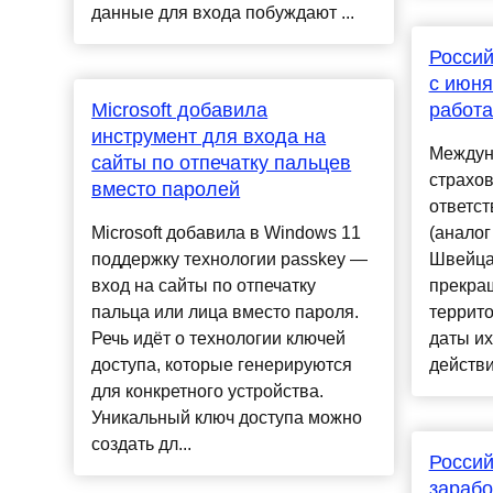
данные для входа побуждают ...
Россий
с июня
Microsoft добавила
работа
инструмент для входа на
Междун
сайты по отпечатку пальцев
страхо
вместо паролей
ответст
Microsoft добавила в Windows 11
(аналог
поддержку технологии passkey —
Швейцар
вход на сайты по отпечатку
прекра
пальца или лица вместо пароля.
террито
Речь идёт о технологии ключей
даты их
доступа, которые генерируются
действи
для конкретного устройства.
Уникальный ключ доступа можно
создать дл...
Росси
зарабо