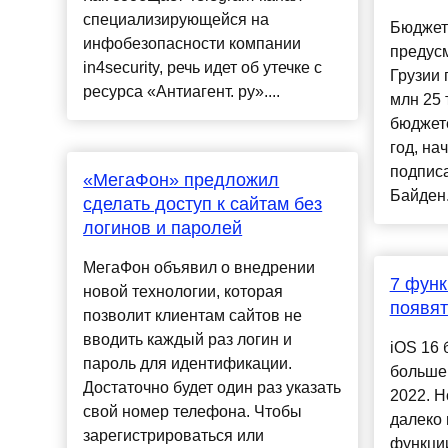
специализирующейся на
Бюджет
инфобезопасности компании
предус
in4security, речь идет об утечке с
Грузии 
ресурса «Антиагент. ру»....
млн 25 
бюджет
год, на
подпис
«МегаФон» предложил
Байден..
сделать доступ к сайтам без
логинов и паролей
МегаФон объявил о внедрении
7 функ
новой технологии, которая
появят
позволит клиентам сайтов не
вводить каждый раз логин и
iOS 16 
пароль для идентификации.
больше
Достаточно будет один раз указать
2022. Н
свой номер телефона. Чтобы
далеко
зарегистрироваться или
функци