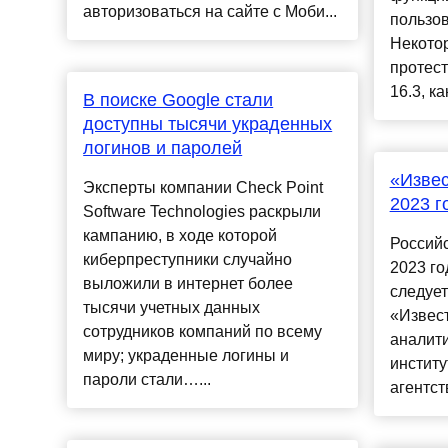
авторизоваться на сайте с Моби...
пользов
Некото
протест
16.3, ка
В поиске Google стали
доступны тысячи украденных
логинов и паролей
«Извес
Эксперты компании Check Point
2023 г
Software Technologies раскрыли
кампанию, в ходе которой
Российс
киберпреступники случайно
2023 го
выложили в интернет более
следует
тысячи учетных данных
«Извест
сотрудников компаний по всему
аналит
миру; украденные логины и
институ
пароли стали…...
агентств