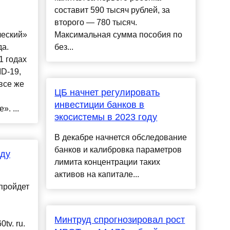
составит 590 тысяч рублей, за
второго — 780 тысяч.
ческий»
Максимальная сумма пособия по
да.
без...
1 годах
D-19,
все же
ЦБ начнет регулировать
инвестиции банков в
. ...
экосистемы в 2023 году
В декабре начнется обследование
банков и калибровка параметров
оду
лимита концентрации таких
активов на капитале...
пройдет
Минтруд спрогнозировал рост
tv. ru.