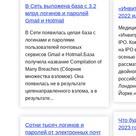
В Сеть выложена база с 3.2
«Инвит
млрд логинов и паролей
2022 и
Gmail и Hotmail
Медици
В Сети появилась целая база с
«Инвит
логинами и паролями
IPO. Ко
пользователей почтовых
на IPO 
сервисов Gmail и Hotmail.База
осенью
получила название Compilation of
рассма
Many Breaches (Сборник
двойно
множества взломов). Она
российс
появилась не в результате
Лондон
целенаправленного взлома, а в
Йорке.«
результате...
Что бу
Сотни тысяч логинов и
2023 г
паролей от электронных почт