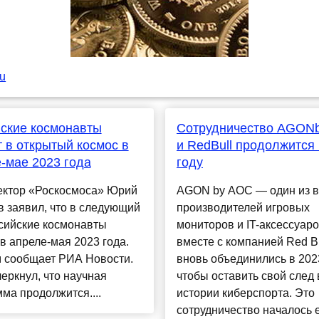
ru
ские космонавты
Сотрудничество AGON
 в открытый космос в
и RedBull продолжится 
-мае 2023 года
году
ектор «Роскосмоса» Юрий
AGON by AOC — один из 
 заявил, что в следующий
производителей игровых
сийские космонавты
мониторов и IT-аксессуар
в апреле-мая 2023 года.
вместе с компанией Red Bu
м сообщает РИА Новости.
вновь объединились в 2023
еркнул, что научная
чтобы оставить свой след 
ма продолжится....
истории киберспорта. Это
сотрудничество началось 