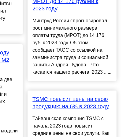
МРОТ до 14 176 рублей к
Литвы
2023 году
дил
эту
Минтруд России спрогнозировал
рост минимального размера
оплаты труда (МРОТ) до 14 176
руб. к 2023 году. Об этом
сообщает ТАСС со ссылкой на
году
замминистра труда и социальной
и M2
защиты Андрея Пудова. "Что
касается нашего расчета, 2023 ......
а две
а
r и
TSMC повысит цены на свою
ых
продукцию на 6% в 2023 году
Тайваньская компания TSMC с
начала 2023 года повысит
 модели
средние цены на свои услуги. Как