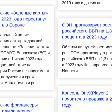
2019 году и до сих по...
ские «Зеленые карты»
 2023 года перестанут
ть в Европе
ООН прогнозирует рост
российского ВВП на 1,3
ародный полис
процента в 2023 году
вания автогражданской
венности «Зеленая карта»
Об этом пишут «Известия
 ОСАГО) Евросоюза (ЕС) и
post ООН прогнозирует ро
ии с 1 июня 2023 года
российского ВВП на 1,3 п
щает действие на
в 2023 году first appeared
рии России независимо от
Новости....
 получения и срока
я. Аналогично и росс...
Консоль OneXPlayer 2
появится в продаже в 
йские фрилансеры
году
тали за первое