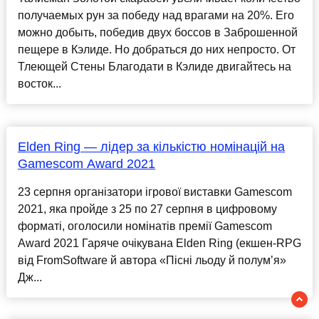
получаемых рун за победу над врагами на 20%. Его
можно добыть, победив двух боссов в Заброшенной
пещере в Кэлиде. Но добраться до них непросто. От
Тлеющей Стены Благодати в Кэлиде двигайтесь на
восток...
Elden Ring — лідер за кількістю номінацій на
Gamescom Award 2021
23 серпня організатори ігрової виставки Gamescom
2021, яка пройде з 25 по 27 серпня в цифровому
форматі, оголосили номінатів премії Gamescom
Award 2021 Гаряче очікувана Elden Ring (екшен-RPG
від FromSoftware й автора «Пісні льоду й полум’я»
Дж...