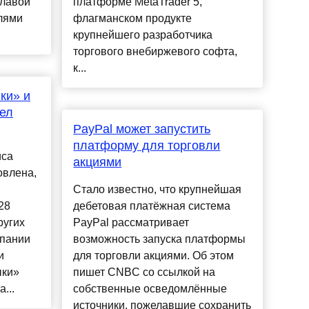
главой
платформе MetaTrader 5,
елями
флагманском продукте
крупнейшего разработчика
торгового внебиржевого софта,
к...
ки» и
ел
PayPal может запустить
платформу для торговли
иса
акциями
овлена,
Стало известно, что крупнейшая
28
дебетовая платёжная система
ругих
PayPal рассматривает
мпании
возможность запуска платформы
и
для торговли акциями. Об этом
ыки»
пишет CNBC со ссылкой на
...
собственные осведомлённые
источники, пожелавшие сохранить