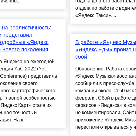
иченно...
года, а до этого работала 
отдела по работе с водит
«Яндекс.Такси»....
 на реалистичность:
 представил
подробные «Яндекс
В работе «Яндекс Музы
 нового поколения
«Яндекс Еды» произош
сбой
а Яндекса на ежегодной
нции YaC 2022 (Yet
Обновление. Работа серв
 Conference) представила
«Яндекс Музыка» восстан
околение своего
сообщили в пресс-службе
ного картографического
компании около 14:50 мск 
. Главной особенностью
февраля. Сбой в работе д
Яндекс Карт» стала их
сервисов «Яндекса» в ко
нная точность и
не комментировали. Сайт 
ция. На к...
приложение «Яндекс Муз
перестали открываться у ча