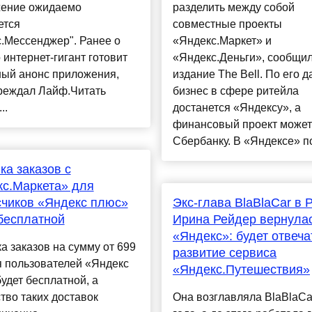
ение ожидаемо
разделить между собой
ется
совместные проекты
.Мессенджер". Ранее о
«Яндекс.Маркет» и
о интернет-гигант готовит
«Яндекс.Деньги», сообщи
ный анонс приложения,
издание The Bell. По его 
реждал Лайф.Читать
бизнес в сфере ритейла
..
достанется «Яндексу», а
финансовый проект может
Сбербанку. В «Яндексе» по
ка заказов с
с.Маркета» для
чиков «Яндекс плюс»
Экс-глава BlaBlaCar в 
бесплатной
Ирина Рейдер вернулас
«Яндекс»: будет отвеча
а заказов на сумму от 699
развитие сервиса
я пользователей «Яндекс
«Яндекс.Путешествия»
удет бесплатной, а
тво таких доставок
Она возглавляла BlaBlaCa