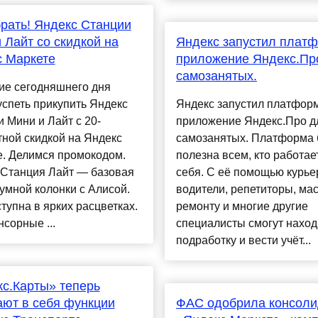
рать! Яндекс Станции
 Лайт со скидкой на
Яндекс запустил платф
 Маркете
приложение Яндекс.Пр
самозанятых.
ие сегодняшнего дня
спеть прикупить Яндекс
Яндекс запустил платформ
 Мини и Лайт с 20-
приложение Яндекс.Про д
ной скидкой на Яндекс
самозанятых. Платформа 
е. Делимся промокодом.
полезна всем, кто работае
 Станция Лайт — базовая
себя. С её помощью курье
умной колонки с Алисой.
водители, репетиторы, ма
тупна в ярких расцветках.
ремонту и многие другие
нсорные ...
специалисты смогут наход
подработку и вести учёт...
с.Карты» теперь
ют в себя функции
​ФАС одобрила консол