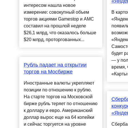
«Яндек
интересом нашла новое
измерение: совокупный объем
В карт
торгов акциями Gamestop и AMC
«Яндек
составил на прошлой неделе
появил
$26,1 млрд, что оказалось больше
возмож
$20 млрд, проторгованных...
«Яндекс
Самост
будет р
— у пол
Рубль падает на открытии
время, 
торгов на Мосбирже
«Карты»
Иностранные валюты укрепляют
позиции по отношению к рублю.
На старте торгов на Московской
Сберба
бирже рубль теряет по отношению
конкур
к доллару и евро. Американский
«Яндек
доллар вырос еще на 64 копейки
и сейчас торгуется на уровне
Сберба