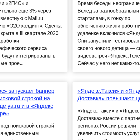
ии «2ГИС» и
Время беседы неограниче
ительно еще 3% через
Вслед за разнообразными
вместную с Mail.ru
стартапами, в гонку по
ию «О2О холдинг». Сделка
облегчению жизни работни
акрыта в III квартале 2020
удалёнке включился «Янде
наработки
Они запустили тестирован
афического сервиса
своего нового детища — с
 будут интегрированы в
видеовстреч «Яндекс.Теле
ые прое...
Сейчас у него нет каких-то.
с» запускает баннер
«Яндекс.Такси» и «Янд
исковой строкой на
Доставка» повышают ц
це ya.ru и в «Яндекс
«Яндекс.Такси» и «Яндекс
ре»
Доставка» вместе с партн
под поисковой строкой
регионах России решили
ся единственным
увеличить стоимость услуг