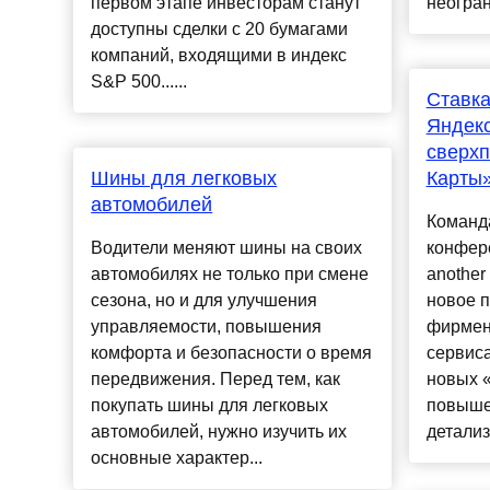
первом этапе инвесторам станут
неогран
доступны сделки с 20 бумагами
компаний, входящими в индекс
S&P 500......
Ставка
Яндекс
сверх
Шины для легковых
Карты»
автомобилей
Команд
Водители меняют шины на своих
конфере
автомобилях не только при смене
another
сезона, но и для улучшения
новое п
управляемости, повышения
фирмен
комфорта и безопасности о время
сервиса
передвижения. Перед тем, как
новых «
покупать шины для легковых
повыше
автомобилей, нужно изучить их
детализа
основные характер...