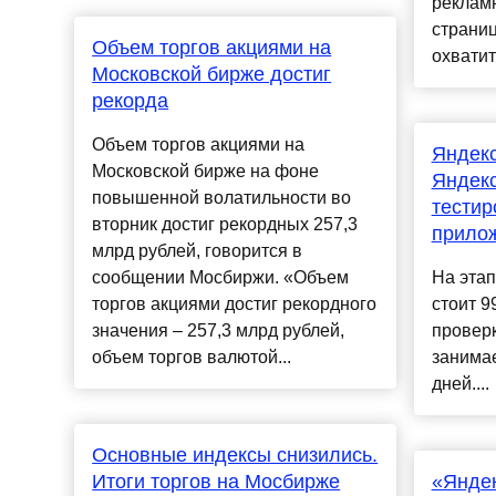
реклам
страниц
Объем торгов акциями на
охватить.
Московской бирже достиг
рекорда
Объем торгов акциями на
Яндекс
Московской бирже на фоне
Яндекс
повышенной волатильности во
тестир
вторник достиг рекордных 257,3
прило
млрд рублей, говорится в
сообщении Мосбиржи. «Объем
На этап
торгов акциями достиг рекордного
стоит 9
значения – 257,3 млрд рублей,
проверк
объем торгов валютой...
занимае
дней....
Основные индексы снизились.
Итоги торгов на Мосбирже
«Яндек