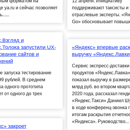
ным форматом на
12 апреля. Инициативу
е ya.ru и сейчас позволяет
поддерживают таксисты и
.....
отраслевые эксперты. «Я
Go» обосновывает повыше
.Взгляд и
.Толока запустили UX-
«Яндекс» впервые рас
ование сайтов и
выручку «Яндекс.Лавки
жений
Сервис экспресс-доставки
е запуска тестирование
продуктов «Яндекс.Лавка
99 рублей. В среднем
показал выручку в размере
а одного прототипа
млрд руб. во втором кварт
т от одного до трех
2020 года, рассказал генд
«Яндекс.Такси» Даниил Ш
в ходе конференц-звонка 
итогам раскрытия отчетно
«Яндекса». Руководство...
с» закроет