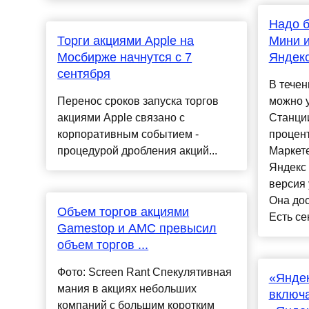
Надо б
Торги акциями Apple на
Мини и
Мосбирже начнутся с 7
Яндекс
сентября
В течен
Перенос сроков запуска торгов
можно у
акциями Apple связано с
Станции
корпоративным событием -
процент
процедурой дробления акций...
Маркет
Яндекс
версия 
Она дос
Объем торгов акциями
Есть се
Gamestop и AMC превысил
объем торгов ...
Фото: Screen Rant Спекулятивная
«Яндек
мания в акциях небольших
включа
компаний с большим коротким