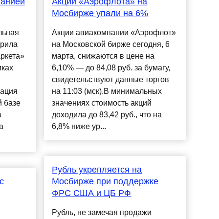
панией
Акции «Аэрофлота» на
Мосбирже упали на 6%
льная
Акции авиакомпании «Аэрофлот»
брила
на Московской бирже сегодня, 6
ркета»
марта, снижаются в цене на
мках
6,10% — до 84,08 руб. за бумагу,
свидетельствуют данные торгов
ация
на 11:03 (мск).В минимальных
 базе
значениях стоимость акций
в
доходила до 83,42 руб., что на
а
6,8% ниже ур...
Рубль укрепляется на
с
Мосбирже при поддержке
ФРС США и ЦБ РФ
Рубль, не замечая продажи