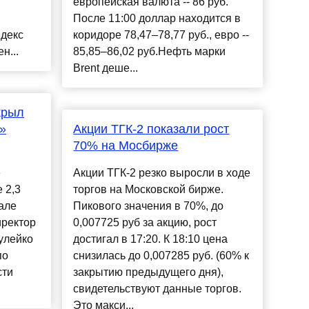
европейская валюта -- 86 руб.
После 11:00 доллар находится в
ндекс
коридоре 78,47–78,77 руб., евро --
н...
85,85–86,02 руб.Нефть марки
Brent деше...
крыл
»
Акции ТГК-2 показали рост
70% на Мосбирже
»
Акции ТГК-2 резко выросли в ходе
 2,3
торгов на Московской бирже.
але
Пикового значения в 70%, до
иректор
0,007725 руб за акцию, рост
улейко
достигал в 17:20. К 18:10 цена
по
снизилась до 0,007285 руб. (60% к
сти
закрытию предыдущего дня),
свидетельствуют данные торгов.
Это макси...