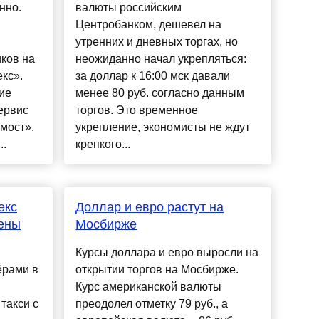
нно.
валюты российским
Центробанком, дешевел на
утренних и дневных торгах, но
ков на
неожиданно начал укрепляться:
кс».
за доллар к 16:00 мск давали
ие
менее 80 руб. согласно данным
ервис
торгов. Это временное
мост».
укрепление, экономисты не ждут
..
крепкого...
екс
Доллар и евро растут на
ены
Мосбирже
Курсы доллара и евро выросли на
ёрами в
открытии торгов на Мосбирже.
Курс американской валюты
 такси с
преодолел отметку 79 руб., а