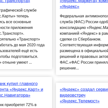
с.Транспорта»
«Яндекс.Маркета» ком
«Яндекс»
ографической службе
с.Карты» теперь
Федеральная антимонопо
ись все основные
служба (ФАС) России одо
ности приложения
консолидацию «Яндекс.Ма
.Транспорт».
компанией «Яндекс» в ра
оятельно «Транспорт»
сделки со Сбербанком.
аботать до мая 2020 года
Соответствующая информ
ьзователей ещё есть
размещена в официальной
чтобы подготовиться.
решений и правовых акто
 отныне умеют ...
ФАС.«ФАС России принял
решение...
нк купил главного
ента «Яндекс.Карт» и
«Яндекс» создал серви
с.Навигатора»
видеовстреч
«Яндекс.Телемост»
нк приобретет 72% в