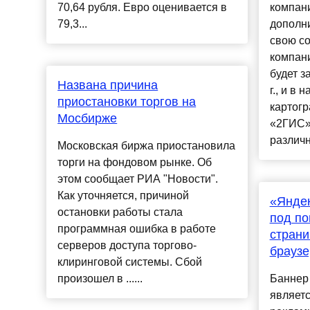
70,64 рубля. Евро оценивается в
компан
79,3...
дополн
свою со
компан
будет з
Названа причина
г., и в 
приостановки торгов на
картогр
Мосбирже
«2ГИС»
различн
Московская биржа приостановила
торги на фондовом рынке. Об
этом сообщает РИА "Новости".
Как уточняется, причиной
«Яндек
остановки работы стала
под по
программная ошибка в работе
страни
серверов доступа торгово-
браузе
клиринговой системы. Сбой
произошел в ......
Баннер 
являет