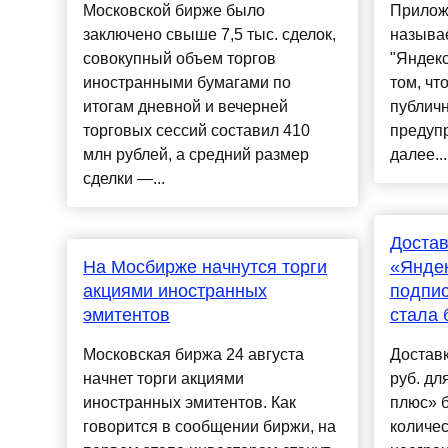
Московской бирже было
Прилож
заключено свыше 7,5 тыс. сделок,
называ
совокупный объем торгов
"Яндекс
иностранными бумагами по
том, чт
итогам дневной и вечерней
публич
торговых сессий составил 410
предуп
млн рублей, а средний размер
далее....
сделки —...
Достав
На Мосбирже начнутся торги
«Яндек
акциями иностранных
подпис
эмитентов
стала 
Московская биржа 24 августа
Доставк
начнет торги акциями
руб. дл
иностранных эмитентов. Как
плюс» б
говорится в сообщении биржи, на
количес