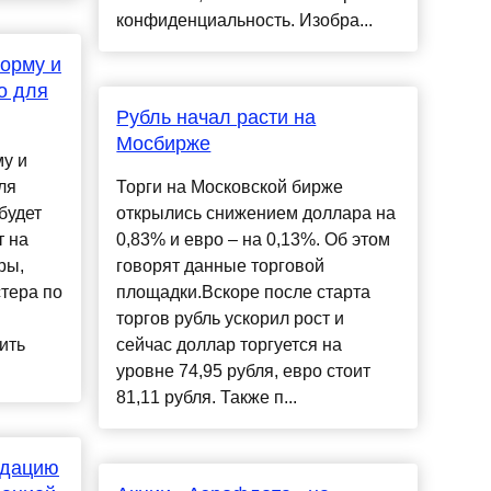
конфиденциальность. Изобра...
орму и
о для
Рубль начал расти на
Мосбирже
у и
ля
Торги на Московской бирже
будет
открылись снижением доллара на
т на
0,83% и евро – на 0,13%. Об этом
ры,
говорят данные торговой
стера по
площадки.Вскоре после старта
торгов рубль ускорил рост и
ить
сейчас доллар торгуется на
уровне 74,95 рубля, евро стоит
81,11 рубля. Также п...
идацию