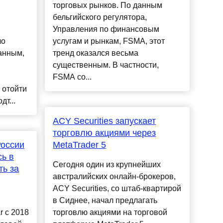
торговых рынков. По данным
бельгийского регулятора,
Управления по финансовым
ло
услугам и рынкам, FSMA, этот
данным,
тренд оказался весьма
существенным. В частности,
FSMA со...
 отойти
дт...
ACY Securities запускает
торговлю акциями через
России
MetaTrader 5
ь в
Сегодня один из крупнейших
ть за
австралийских онлайн-брокеров,
ACY Securities, со штаб-квартирой
в Сиднее, начал предлагать
r c 2018
торговлю акциями на торговой