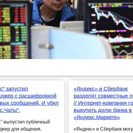
с" запустил
«Яндекс» и Сбербанк
нджер с расшифровкой
разделят совместные п
вых сообщений. И убил
// Интернет-компания г
с.Чаты".
выкупить долю банка в
«Яндекс.Маркете»
с" выпустил публичный
джер для общения.
«Яндекс» и Сбербанк могу