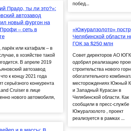
побед...
ий Прадо, ты ли это?»:
вский автозавод
ил новый фургон на
Профи – сеть в
«Южуралзолото» постр
ге
Челябинской области 
ГОК за $250 млн
 ларёк или катафалк – в
лучае, в хозяйстве такой
Совет директоров АО ЮГК
годится. В апреле 2019
одобрил реализацию прое
ьяновский автозавод
строительства нового горн
 что к концу 2021 года
обогатительного комбинат
т серьёзного конкурента
месторождениях Южный К
Land Cruiser в лице
и Западный Курасан в
енно нового автомобиля,
Челябинской области. Как
сообщили в пресс-службе
Южуралзолото , проект
реализуется в рамках ...
вейер и в массы: В