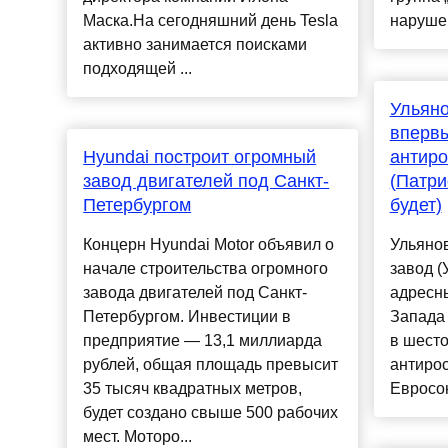
Маска.На сегодняшний день Tesla
нарушени
активно занимается поисками
подходящей ...
Ульяно
впервы
Hyundai построит огромный
антиро
завод двигателей под Санкт-
(Патри
Петербургом
будет)
Концерн Hyundai Motor объявил о
Ульяно
начале строительства огромного
завод (
завода двигателей под Санкт-
адресн
Петербургом. Инвестиции в
Запада
предприятие — 13,1 миллиарда
в шесто
рублей, общая площадь превысит
антирос
35 тысяч квадратных метров,
Евросою
будет создано свыше 500 рабочих
мест. Моторо...