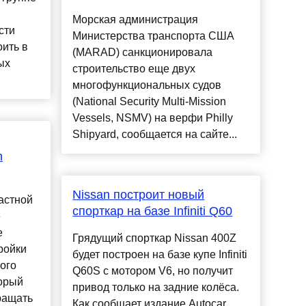
й
Морская администрация
сти
Министерства транспорта США
ить в
(MARAD) санкционировала
ых
строительство еще двух
многофункциональных судов
(National Security Multi-Mission
Vessels, NSMV) на верфи Philly
Shipyard, сообщается на сайте...
n
Nissan построит новый
астной
спорткар на базе Infiniti Q60
е
е
Грядущий спорткар Nissan 400Z
ройки
будет построен на базе купе Infiniti
ого
Q60S с мотором V6, но получит
торый
привод только на задние колёса.
ращать
Как сообщает издание Autocar,