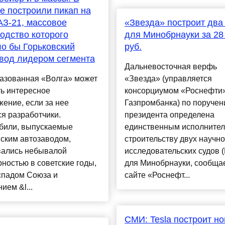
е построили пикап на
АЗ-21, массовое
«Звезда» построит два
одство которого
для Минобрнауки за 28
о бы Горьковский
руб.
вод лидером сегмента
Дальневосточная верфь
азованная «Волга» может
«Звезда» (управляется
ь интересное
консорциумом «Роснефти»
ение, если за нее
Газпромбанка) по поруче
я разработчики.
президента определена
били, выпускаемые
единственным исполнител
ским автозаводом,
строительству двух научно
вались небывалой
исследовательских судов 
ностью в советские годы,
для Минобрнауки, сообщае
спадом Союза и
сайте «Роснефт...
ием &l...
СМИ: Tesla построит н