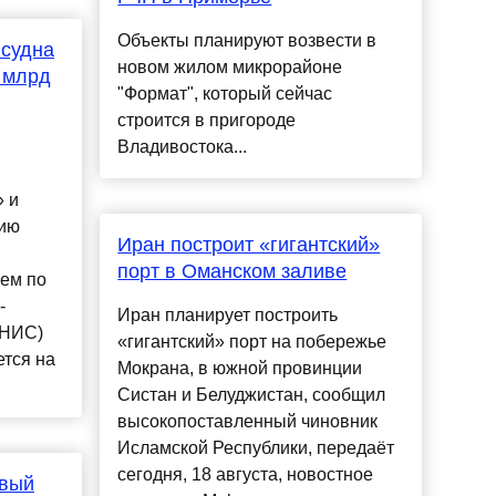
Объекты планируют возвести в
 судна
новом жилом микрорайоне
 млрд
"Формат", который сейчас
строится в пригороде
Владивостока...
 и
нию
Иран построит «гигантский»
порт в Оманском заливе
ем по
-
Иран планирует построить
(НИС)
«гигантский» порт на побережье
тся на
Мокрана, в южной провинции
Систан и Белуджистан, сообщил
высокопоставленный чиновник
Исламской Республики, передаёт
сегодня, 18 августа, новостное
овый