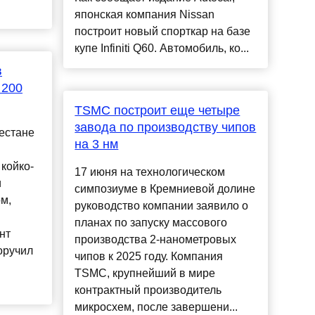
японская компания Nissan
построит новый спорткар на базе
купе Infiniti Q60. Автомобиль, ко...
в
 200
TSMC построит еще четыре
завода по производству чипов
естане
на 3 нм
койко-
17 июня на технологическом
и
симпозиуме в Кремниевой долине
м,
руководство компании заявило о
планах по запуску массового
нт
производства 2-нанометровых
оручил
чипов к 2025 году. Компания
TSMC, крупнейший в мире
контрактный производитель
микросхем, после завершени...