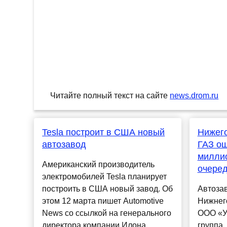
Читайте полный текст на сайте
news.drom.ru
Tesla построит в США новый
Нижего
автозавод
ГАЗ ош
миллио
Американский производитель
очеред
электромобилей Tesla планирует
построить в США новый завод. Об
Автоза
этом 12 марта пишет Automotive
Нижнег
News со ссылкой на генерального
ООО «У
директора компании Илона
группа 