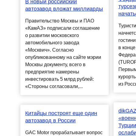
В новый российский
турсез
автозавод вложат миллиарды
начать
Правительство Москвы и ПАО
Туристи
«КамАЗ» подписали соглашение
начнетс
о развитии московского
гостини
автомобильного завода
в конце
«Москвич». Согласно
Федера
опубликованному на сайте мэрии
(TUROF
Москвы документу, всего в
Первым
предприятие намерены
курорты
инвестировать 5 млрд рублей:
из Росси
«Стороны согласовали,...
dikGAZ
Китайцы построят еще один
«военн
автозавод в России
Турции
ослаби
GAC Motor прорабатывает вопрос