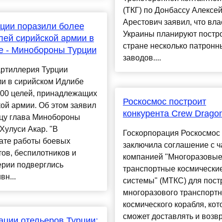
(ТКГ) по Донбассу Алексе
Арестович заявил, что вла
ции поразили более
Украины планируют постро
лей сирийской армии в
стране несколько патронн
 - Минобороны Турции
заводов....
артиллерия Турции
ли в сирийском Идлибе
200 целей, принадлежащих
Роскосмос построит
ой армии. Об этом заявил
конкурента Crew Drago
ицу глава Минобороны
Хулуси Акар. "В
Госкорпорация Роскосмос
ате работы боевых
заключила соглашение с ч
ов, беспилотников и
компанией "Многоразовы
ерии подверглись
транспортные космически
вн...
системы" (МТКС) для пост
многоразового транспортн
космического корабля, ко
сможет доставлять и возв
ции отельеров Турции: