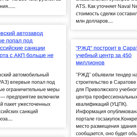
я......
ATS. Как уточняет Naval N
стоимость сделки состави
млн долларов....
вский автозавод
е попал под
ссийские санкции
"РЖД" построит в Сара
ота с АКП больше не
учебный центр за 450
миллионов
вский автомобильный
"РЖД" объявили тендер н
УАЗ) впервые попал под
строительство в Саратове
ые ограничительные меры
для Приволжского учебно
 — предприятие включили
центра профессиональны
й пакет ужесточенных
квалификаций (УЦПК).
сийских санкций
Информация опубликован
за....
портале госзакупок.Конкр
место размещения здания
сообщается, оно будет об