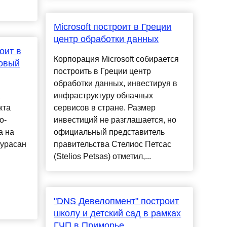
Microsoft построит в Греции
центр обработки данных
оит в
Корпорация Microsoft собирается
новый
построить в Греции центр
обработки данных, инвестируя в
инфраструктуру облачных
кта
сервисов в стране. Размер
о-
инвестиций не разглашается, но
а на
официальный представитель
урасан
правительства Стелиос Петсас
(Stelios Petsas) отметил,...
"DNS Девелопмент" построит
школу и детский сад в рамках
ГЧП в Приморье