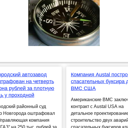
родский автозавод
Компания Austal постро
трафован на четверть
спасательных буксира 
на рублей за плотную
ВМС США
ь у проходной
Американские ВМС заклю
водский районный суд
контракт с Austal USA на
о Новгорода оштрафовал
детальное проектирование
правляющая компания
строительство двух авари
„ГАЗ“ на 250 тыс. рублей за
спасательных буксиров кла