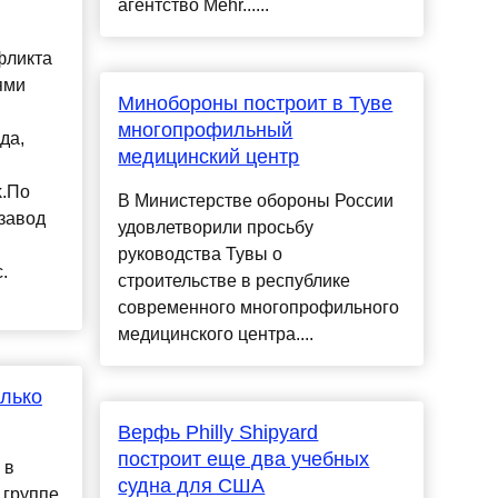
агентство Mehr......
фликта
ями
Минобороны построит в Туве
многопрофильный
да,
медицинский центр
k.По
В Министерстве обороны России
завод
удовлетворили просьбу
руководства Тувы о
.
строительстве в республике
современного многопрофильного
медицинского центра....
олько
Верфь Philly Shipyard
построит еще два учебных
 в
судна для США
 группе