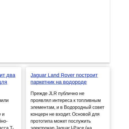
ит два
Jaguar Land Rover построит
для
паркетник на водороде
Прежде JLR публично не
чили
проявлял интереса к топливным
элементам, и в Водородный совет
 и
концерн не входит. Основой для
йно-
прототипа может послужить
сса T-
электрокар Jaguar I-Pace (на