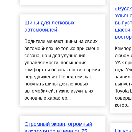
«Русск
Ульяно
Шины для легковых
выпуст
автомобилей
шасси 
востор
Водители меняют шины на своих
автомобилях не только при смене
Кемпер,
сезона, но и для улучшения
любом с
управляемости, повышения
УАЗ при
комфорта и безопасности о время
года Ул
передвижения. Перед тем, как
заявил,
покупать шины для легковых
выпусти
автомобилей, нужно изучить их
Toyota 
основные характер...
соверш
котор...
Огромный экран, огромный
аккумулятор и цена от 75
На кон