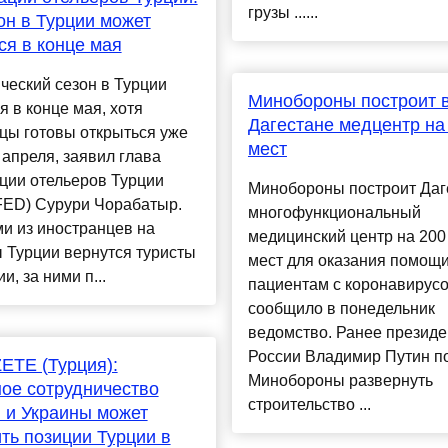
грузы ......
он в Турции может
ся в конце мая
ческий сезон в Турции
Минобороны построит 
я в конце мая, хотя
Дагестане медцентр на
цы готовы открыться уже
мест
 апреля, заявил глава
ции отельеров Турции
Минобороны построит Даг
ED) Сурури Чорабатыр.
многофункциональный
и из иностранцев на
медицинский центр на 200 
 Турции вернутся туристы
мест для оказания помощ
и, за ними п...
пациентам с коронавирусо
сообщило в понедельник
ведомство. Ранее президе
России Владимир Путин п
ETE (Турция):
Минобороны развернуть
ое сотрудничество
строительство ...
 и Украины может
ть позиции Турции в