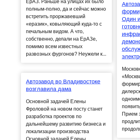
ЕрАЗ. Раньше на улицах их было
Автоза
полным-полно, да и сейчас можно
формир
встретить проржавевший
Один и
«еразик», ковыляющий куда-то с
готовн
печальным видом. А что,
инфрас
собственно, делали на ЕрАЗе,
демонс
помимо всем известных
обслу
развозных фургонов? Неужели к...
элект
Москов
«Москви
Автозавод во Владивостоке
формир
возглавила дама
дилерск
одноим
Основной задачей Елены
появить
Фроловой на новом посту станет
Прием з
разработка проектов по
продлит
дальнейшему развитию бизнеса и
продолж
локализации производства
Основной задачей Елены