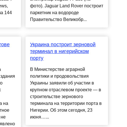
ews,
фото). Jaguar Land Rover построит
ла 144
паркетник на водороде
Правительство Великобр...
тове
Украина построит зерновой
терминал в нигерийском
порту
а
В Министерстве аграрной
 здания
политики и продовольствия
го
Украины заявили об участии в
х
крупном отраслевом проекте — в
строительстве зернового
а на
терминала на территории порта в
етное
Нигерии. Об этом сегодня, 23
 не
июня…...
ъявлено