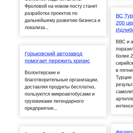
Фроловой на новом посту станет
разработка проектов по
ВС Тур
дальнейшему развитию бизнеса и
200 це
локализа...
Идлибе
ВВС и 
порази
Горьковский автозавод
более 
помогает пережить кризис
сирийск
в пятн
Волонтерские и
Турции 
благотворительные организации,
результ
доставляя продукты бесплатно,
самолет
пользуются микроавтобусами и
артилл
грузовиками легендарного
интенси
предприятия...
Федера