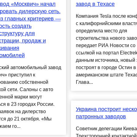
вод «Москвич» начал
завод в Техасе
овать дилерскую сеть.
Компания Tesla после кон
з главных критериев —
с калифорнийскими власт
ость создать
определила место для
труктуру для
строительства нового заво
трации, продаж и
передает РИА Новости со
живания
ссылкой на портал Electre
ромобилей
данным источника, новый 
ский автомобильный завод
построят в городе Остин в
ч» приступил к
американском штате Техас
ованию собственной
Глава...
ой сети. Салоны с авто
енной марки могут
ся в 23 городах России.
Украина построит неск
аявок на дилерство
патронных заводов
ся до 21 октября. «Мы
аем го...
Советник делегации Киева
Трехсторонней контактной