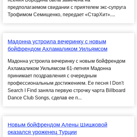
предполагаемом свидании с приятелем экс-супруга
Трофимом Семищенко, передает «СтарХит»....
Мадонна устроила вечеринку с новым
бойфрендом Ахламаликом Уильямсом
Мадонна устроила вечеринку с новым бойфрендом
Ахламаликом Уильямсом 61-летняя Мадонна
принимает поздравления с очередным
профессиональным достижением. Ее песня I Don't
Search I Find заняла первую строчку чарта Billboard
Dance Club Songs, сделав ее п...
Новым бойфрендом Алены Шишковой
оказался уроженец Турции