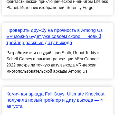
фантастической приключенческой инди-игры Lifeless
Planet. Источник изображений: Serenity Forge...
Проверить дружбу на прочность в Among Us
VR можно будет уже совсем скоро — новый
трейлер раскрыл дату выхода
Разработчики из студий InnerSloth, Robot Teddy и
Schell Games в рамках трансляции M**a Connect
2022 раскрыли точную дату выхода VR-версии
многопользовательской аркады Among Us....
Комичная аркада Fall Guys: Ultimate Knockout
получила новый трейлер и дату выхода — 4
августа