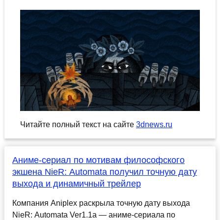
Читайте полный текст на сайте
3dnews.ru
Аниме-сериал по мотивам философского
экшена NieR: Automata получил точную дату
выхода и динамичный трейлер
Компания Aniplex раскрыла точную дату выхода
NieR: Automata Ver1.1a — аниме-сериала по