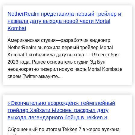
NetherRealm представила первый трейлер и
назвала дату выхода новой части Mortal
Kombat
Американская студия—разработчик видеоигр
NetherRealm выложила первый трейлер Mortal
Kombat 1 и объявила дату выхода — 19 сентября
2023 года. Ранее основатель студии Эд Бун
неоднократно тизерил новую часть Mortal Kombat в
своем Twitter-аккаунте....
«Окончательно возрождён»: геймплейный
трейлер Хэйхати Мисимы раскрыл дату
выхода легендарного бойца в Tekken 8
Сброшенный по итогам Tekken 7 в жерло вулкана