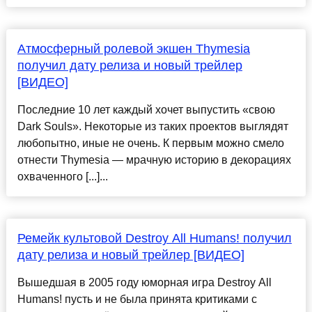
Атмосферный ролевой экшен Thymesia
получил дату релиза и новый трейлер
[ВИДЕО]
Последние 10 лет каждый хочет выпустить «свою
Dark Souls». Некоторые из таких проектов выглядят
любопытно, иные не очень. К первым можно смело
отнести Thymesia — мрачную историю в декорациях
охваченного [...]...
Ремейк культовой Destroy All Humans! получил
дату релиза и новый трейлер [ВИДЕО]
Вышедшая в 2005 году юморная игра Destroy All
Humans! пусть и не была принята критиками с