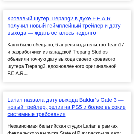
Кровавый шутер Trepang2 в духе F.E.A.R.
получил новый геймплейный трейлер и дату
выхода — ждать осталось недолго
Как и было обещано, 6 апреля издательство Team17
и разработчики из канадской Trepang Studios
объявили точную дату выхода своего кровавого
шутера Trepang2, вдохновлённого оригинальной
F.E.A.R....
Larian назвала дату выхода Baldur’s Gate 3 —
новый трейлер, релиз на PS5 и более высокие
системные требования
Независимая бельгийская студия Larian в рамках
февральского выпуска State of Play раскрыла дату