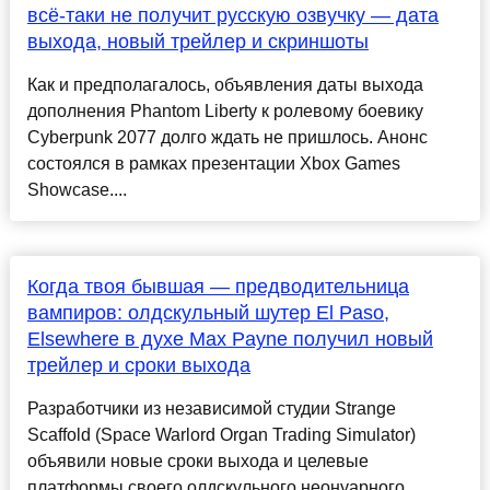
всё-таки не получит русскую озвучку — дата
выхода, новый трейлер и скриншоты
Как и предполагалось, объявления даты выхода
дополнения Phantom Liberty к ролевому боевику
Cyberpunk 2077 долго ждать не пришлось. Анонс
состоялся в рамках презентации Xbox Games
Showcase....
Когда твоя бывшая — предводительница
вампиров: олдскульный шутер El Paso,
Elsewhere в духе Max Payne получил новый
трейлер и сроки выхода
Разработчики из независимой студии Strange
Scaffold (Space Warlord Organ Trading Simulator)
объявили новые сроки выхода и целевые
платформы своего олдскульного неонуарного