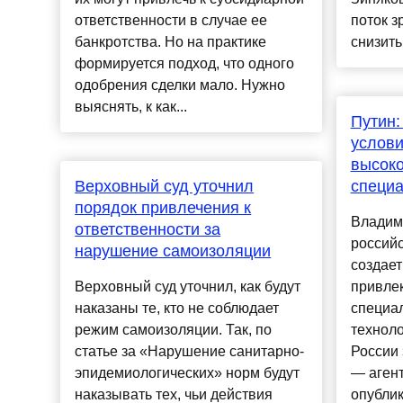
ответственности в случае ее
поток з
банкротства. Но на практике
снизить
формируется подход, что одного
одобрения сделки мало. Нужно
выяснять, к как...
Путин:
услови
высок
Верховный суд уточнил
специ
порядок привлечения к
Владими
ответственности за
российс
нарушение самоизоляции
создает
Верховный суд уточнил, как будут
привлек
наказаны те, кто не соблюдает
специал
режим самоизоляции. Так, по
техноло
статье за «Нарушение санитарно-
России
эпидемиологических» норм будут
— агент
наказывать тех, чьи действия
опублик.