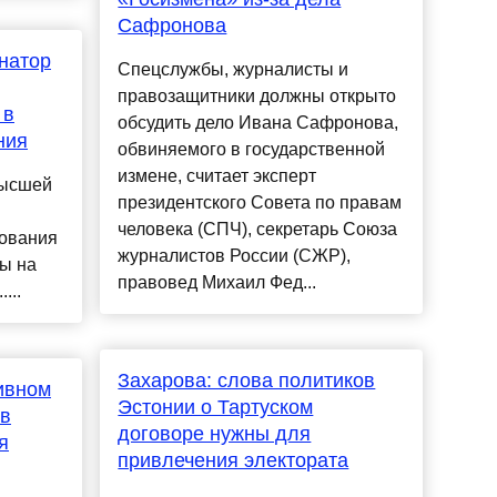
Сафронова
натор
Спецслужбы, журналисты и
правозащитники должны открыто
 в
обсудить дело Ивана Сафронова,
ния
обвиняемого в государственной
измене, считает эксперт
высшей
президентского Совета по правам
человека (СПЧ), секретарь Союза
ования
журналистов России (СЖР),
ы на
правовед Михаил Фед...
...
Захарова: слова политиков
ивном
Эстонии о Тартуском
ов
договоре нужны для
я
привлечения электората