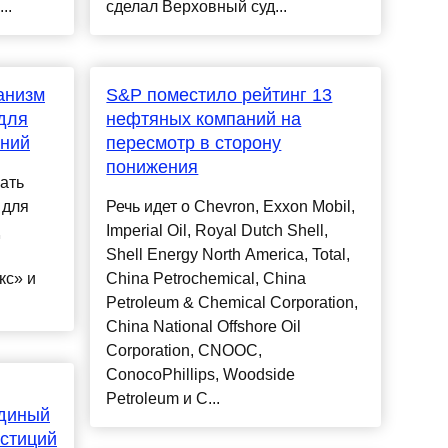
..
сделал Верховный суд...
анизм
S&P поместило рейтинг 13
для
нефтяных компаний на
аний
пересмотр в сторону
понижения
ать
 для
Речь идет о Chevron, Exxon Mobil,
Imperial Oil, Royal Dutch Shell,
Shell Energy North America, Total,
кс» и
China Petrochemical, China
Petroleum & Chemical Corporation,
China National Offshore Oil
Corporation, CNOOC,
ConocoPhillips, Woodside
Petroleum и C...
диный
стиций