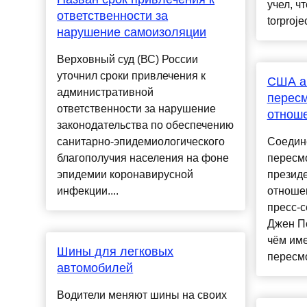
учел, ч
ответственности за
torprojec
нарушение самоизоляции
Верховный суд (ВС) России
уточнил сроки привлечения к
США а
административной
пересм
ответственности за нарушение
отнош
законодательства по обеспечению
санитарно-эпидемиологического
Соедин
благополучия населения на фоне
пересмо
эпидемии коронавирусной
презид
инфекции....
отношен
пресс-с
Джен Пс
чём име
Шины для легковых
пересмо
автомобилей
Водители меняют шины на своих