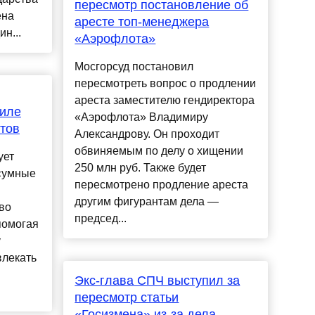
пересмотр постановление об
ена
аресте топ-менеджера
н...
«Аэрофлота»
Мосгорсуд постановил
пересмотреть вопрос о продлении
ареста заместителю гендиректора
аиле
«Аэрофлота» Владимиру
тов
Александрову. Он проходит
обвиняемым по делу о хищении
ует
250 млн руб. Также будет
 «умные
пересмотрено продление ареста
другим фигурантам дела —
во
председ...
помогая
у
влекать
Экс-глава СПЧ выступил за
пересмотр статьи
«Госизмена» из-за дела