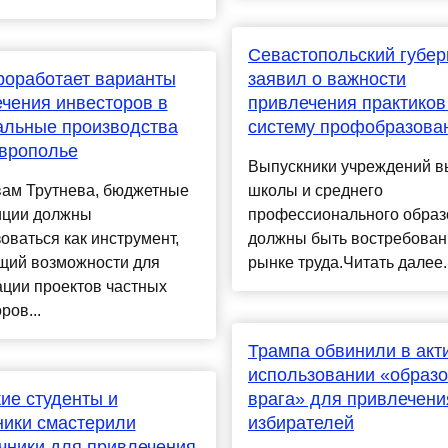
Севастопольский губер
роработает варианты
заявил о важности
чения инвесторов в
привлечения практиков
альные производства
систему профобразова
врополье
Выпускники учреждений 
вам Трутнева, бюджетные
школы и среднего
иции должны
профессионального образ
оваться как инструмент,
должны быть востребован
щий возможности для
рынке труда.Читать далее...
ции проектов частных
ров...
Трампа обвинили в акт
использовании «образ
ие студенты и
врага» для привлечени
ики смастерили
избирателей
чники для привлечения