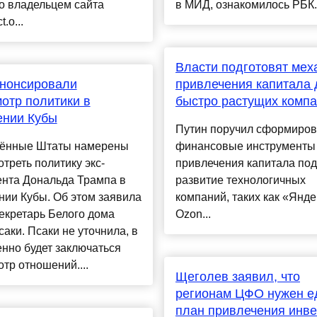
то владельцем сайта
в МИД, ознакомилось РБК..
t.o...
Власти подготовят мех
нонсировали
привлечения капитала 
отр политики в
быстро растущих комп
ении Кубы
Путин поручил сформиров
ённые Штаты намерены
финансовые инструменты
треть политику экс-
привлечения капитала под
ента Дональда Трампа в
развитие технологичных
ии Кубы. Об этом заявила
компаний, таких как «Янде
екретарь Белого дома
Ozon...
аки. Псаки не уточнила, в
нно будет заключаться
тр отношений....
Щеголев заявил, что
регионам ЦФО нужен е
план привлечения инве