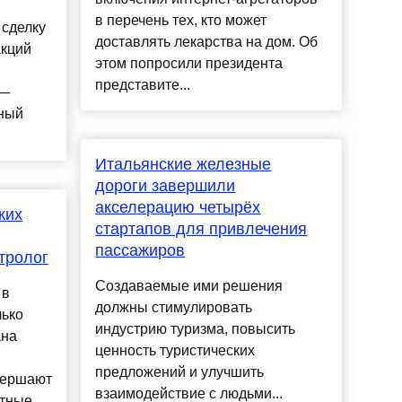
в перечень тех, кто может
 сделку
доставлять лекарства на дом. Об
акций
этом попросили президента
представите...
 —
ный
Итальянские железные
дороги завершили
акселерацию четырёх
ких
стартапов для привлечения
пассажиров
тролог
Создаваемые ими решения
 в
должны стимулировать
лько
индустрию туризма, повысить
ана
ценность туристических
предложений и улучшить
вершают
взаимодействие с людьми...
ятные