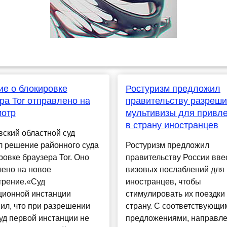
е о блокировке
Ростуризм предложил
ра Tor отправлено на
правительству разреши
мотр
мультивизы для привл
в страну иностранцев
ский областной суд
л решение районного суда
Ростуризм предложил
ровке браузера Tor. Оно
правительству России вве
лено на новое
визовых послаблений для
трение.«Суд
иностранцев, чтобы
ционной инстанции
стимулировать их поездки
ил, что при разрешении
страну. С соответствующи
уд первой инстанции не
предложениями, направл