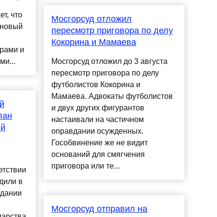
т, что
Мосгорсуд отложил
 новый
пересмотр приговора по делу
Кокорина и Мамаева
рами и
и...
Мосгорсуд отложил до 3 августа
пересмотр приговора по делу
футболистов Кокорина и
Мамаева. Адвокаты футболистов
й
и двух других фигурантов
лан
настаивали на частичном
ий
оправдании осужденных.
Гособвинение же не видит
оснований для смягчения
приговора или те...
етствии
дили в
едании
Мосгорсуд отправил на
дарства