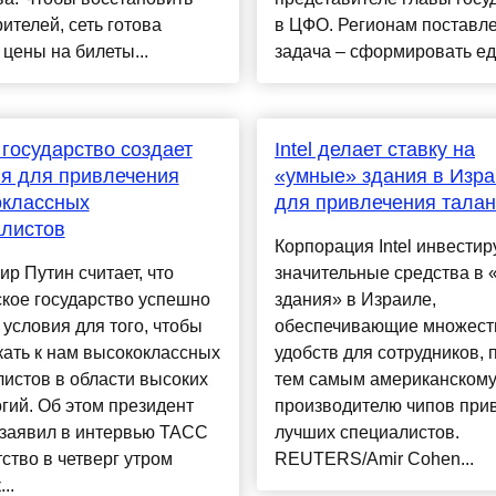
рителей, сеть готова
в ЦФО. Регионам поставл
 цены на билеты...
задача – сформировать еди
 государство создает
Intel делает ставку на
я для привлечения
«умные» здания в Изр
оклассных
для привлечения талан
алистов
Корпорация Intel инвестир
р Путин считает, что
значительные средства в
кое государство успешно
здания» в Израиле,
 условия для того, чтобы
обеспечивающие множест
ать к нам высококлассных
удобств для сотрудников, 
истов в области высоких
тем самым американском
гий. Об этом президент
производителю чипов при
 заявил в интервью ТАСС
лучших специалистов.
ство в четверг утром
REUTERS/Amir Cohen...
..