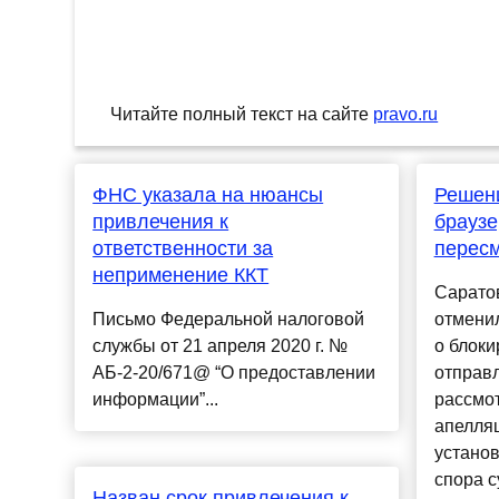
Читайте полный текст на сайте
pravo.ru
ФНС указала на нюансы
Решени
привлечения к
браузе
ответственности за
перес
неприменение ККТ
Саратов
Письмо Федеральной налоговой
отмени
службы от 21 апреля 2020 г. №
о блоки
АБ-2-20/671@ “О предоставлении
отправ
информации”...
рассмо
апелля
установ
спора с
Назван срок привлечения к