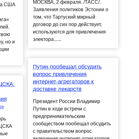
МОСКВА, 2 февраля. /ТАСС/.
та США
Заявления политиков Эстонии о
том, что Тартуский мирный
ага»
договор до сих пор действует,
лей.
используются для привлечения
свою
электора......
, но и
кции
Путин пообещал обсудить
вопрос привлечения
интернет-агрегаторов к
ЦСКА:
доставке лекарств
ния
Президент России Владимир
в»
Путин в ходе встречи с
предпринимательским
орь
сообществом пообещал обсудить
 ЦСКА
с правительством вопрос
ные
включения интернет-агрегаторов