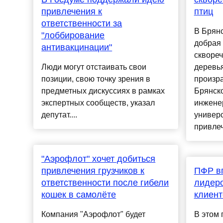
привлечения к
птиц
ответственности за
В Брянс
"лоббирование
добрая
антивакцинации"
сквореч
Люди могут отстаивать свои
деревья
позиции, свою точку зрения в
произр
предметных дискуссиях в рамках
Брянско
экспертных сообществ, указал
инжене
депутат....
универс
привлеч
"Аэрофлот" хочет добиться
привлечения грузчиков к
ПФР вп
ответственности после гибели
лидер
кошек в самолёте
клиент
Компания "Аэрофлот" будет
В этом