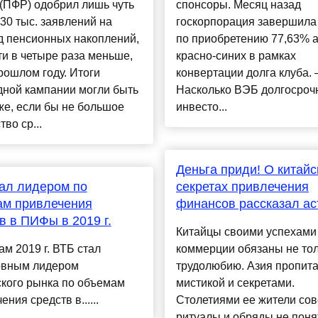
(ПФР) одобрил лишь чуть
спонсоры. Месяц назад
30 тыс. заявлений на
госкорпорация завершила
д пенсионных накоплений,
по приобретению 77,63% 
ти в четыре раза меньше,
красно-синих в рамках
рошлом году. Итоги
конвертации долга клуба.
дной кампании могли быть
Насколько ВЭБ долгосроч
е, если бы не большое
инвесто...
тво ср...
Деньга приди! О китайс
ал лидером по
секретах привлечения
ам привлечения
финансов рассказал ас
в в ПИФы в 2019 г.
Китайцы своими успехами
ам 2019 г. ВТБ стал
коммерции обязаны не то
овным лидером
трудолюбию. Азия пропит
ского рынка по объемам
мистикой и секретами.
ния средств в......
Столетиями ее жители со
ритуалы и обряды не пон