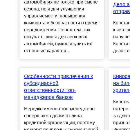
автомобилях не только при смене
Дело а
сезона, но и для улучшения
отправ
управляемости, повышения
комфорта и безопасности о время
Констан
передвижения. Перед тем, как
к четыр
покупать шины для легковых
нарушен
автомобилей, нужно изучить их
Констит
основные характер...
дело сл
Особенности привлечения к
Киносе
субсидиарной
на бил
ответственности топ-
зрител
менеджеров банков
Кинотеа
Нередко именно топ-менеджеры
потере 
совершают сделки от лица
за длит
кредитной организации, поэтому
признал
их могут привлечь к субсидиарной
Зиняков