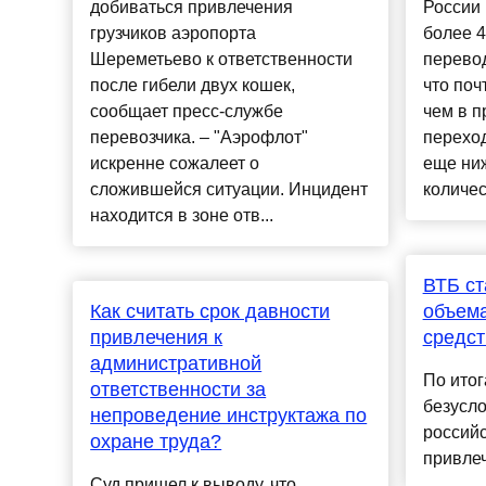
добиваться привлечения
России 
грузчиков аэропорта
более 4
Шереметьево к ответственности
перево
после гибели двух кошек,
что поч
сообщает пресс-службе
чем в п
перевозчика. – "Аэрофлот"
перехо
искренне сожалеет о
еще ниж
сложившейся ситуации. Инцидент
количес
находится в зоне отв...
ВТБ ст
Как считать срок давности
объем
привлечения к
средст
административной
По итог
ответственности за
безусл
непроведение инструктажа по
россий
охране труда?
привлече
Суд пришел к выводу, что