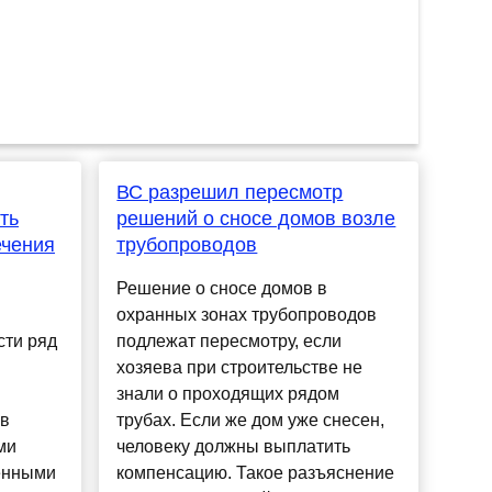
ВС разрешил пересмотр
ть
решений о сносе домов возле
ечения
трубопроводов
Решение о сносе домов в
охранных зонах трубопроводов
сти ряд
подлежат пересмотру, если
хозяева при строительстве не
знали о проходящих рядом
 в
трубах. Если же дом уже снесен,
ми
человеку должны выплатить
енными
компенсацию. Такое разъяснение