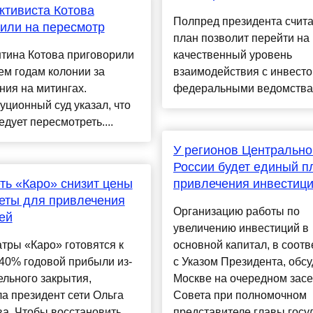
ктивиста Котова
Полпред президента считае
или на пересмотр
план позволит перейти на
тина Котова приговорили
качественный уровень
ем годам колонии за
взаимодействия с инвесто
ия на митингах.
федеральными ведомствам
уционный суд указал, что
едует пересмотреть....
У регионов Центрально
России будет единый п
ть «Каро» снизит цены
привлечения инвестиц
еты для привлечения
Организацию работы по
ей
увеличению инвестиций в
тры «Каро» готовятся к
основной капитал, в соотв
40% годовой прибыли из-
с Указом Президента, обсу
ельного закрытия,
Москве на очередном зас
а президент сети Ольга
Совета при полномочном
а. Чтобы восстановить
представителе главы госу