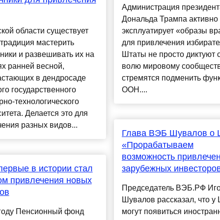
Администрация президен
Дональда Трампа активно
кой области существует
эксплуатирует «образы вр
 традиция мастерить
для привлечения избирате
ники и развешивать их на
Штаты не просто диктуют 
х ранней весной,
волю мировому сообществу
астающих в дендросаде
стремятся подменить фун
го государственного
ООН....
рно-технологического
итета. Делается это для
ения разных видов...
Глава ВЭБ Шувалов о 
«Прорабатываем
возможность привлече
ервые в истории стал
зарубежных инвесторо
ом привлечения новых
Председатель ВЭБ.РФ Иг
ов
Шувалов рассказал, что у
 году Пенсионный фонд
могут появиться иностран