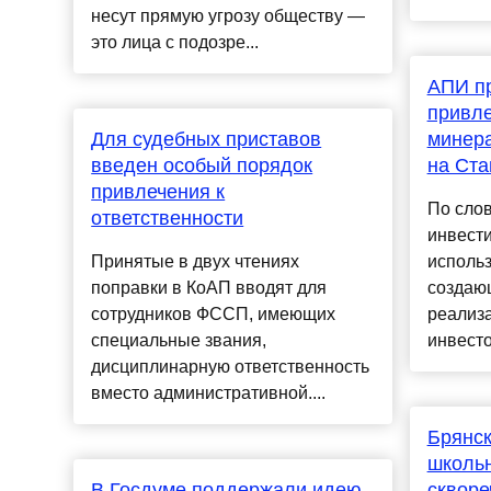
несут прямую угрозу обществу —
это лица с подозре...
АПИ п
привле
Для судебных приставов
минер
введен особый порядок
на Ста
привлечения к
По сло
ответственности
инвест
Принятые в двух чтениях
использ
поправки в КоАП вводят для
создаю
сотрудников ФССП, имеющих
реализа
специальные звания,
инвесто
дисциплинарную ответственность
вместо административной....
Брянск
школьн
В Госдуме поддержали идею
скворе