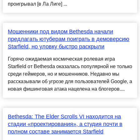
проигрывал [в Ла Лиге] ...
Мошенники под видом Bethesda начали
предлагать ютуберам поиграть в демоверсию
Starfield, но уловку быстро раскрыли
Горячо ожидаемая космическая ролевая игра
Starfield от Bethesda оказалась популярной не только
среди геймеров, но и мошенников. Недавно мы
рассказывали об угрозе для пользователей Google, а
новая фишинговая атака нацелена на блогеров....
Bethesda: The Elder Scrolls VI находится на
стадии «проектирования», а студия почти в
полном составе занимается Starfield