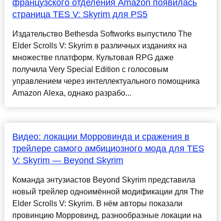
французского отделения Amazon появилась
страница TES V: Skyrim для PS5
Издательство Bethesda Softworks выпустило The
Elder Scrolls V: Skyrim в различных изданиях на
множестве платформ. Культовая RPG даже
получила Very Special Edition с голосовым
управлением через интеллектуального помощника
Amazon Alexa, однако разрабо...
Видео: локации Морровинда и сражения в
трейлере самого амбициозного мода для TES
V: Skyrim — Beyond Skyrim
Команда энтузиастов Beyond Skyrim представила
новый трейлер одноимённой модификации для The
Elder Scrolls V: Skyrim. В нём авторы показали
провинцию Морровинд, разнообразные локации на