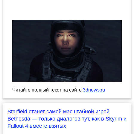
Читайте полный текст на сайте
3dnews.ru
Starfield станет самой масштабной игрой
Bethesda — только диалогов тут, как в Skyrim и
Fallout 4 вместе взятых