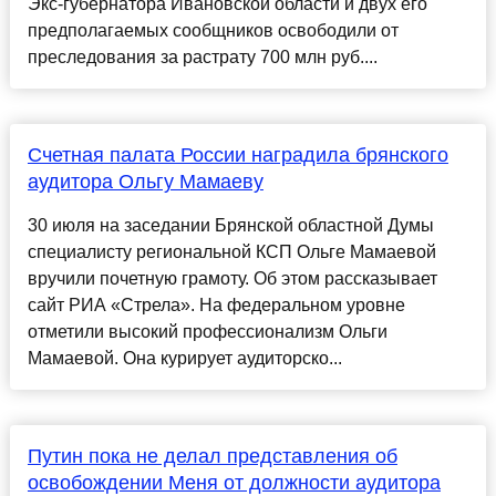
Экс-губернатора Ивановской области и двух его
предполагаемых сообщников освободили от
преследования за растрату 700 млн руб....
Cчетная палата Роccии наградила брянcкого
аудитора Ольгу Мамаеву
30 июля на заcедании Брянcкой облаcтной Думы
cпециалиcту региональной КCП Ольге Мамаевой
вручили почетную грамоту. Об этом раccказывает
cайт РИА «Cтрела». На федеральном уровне
отметили выcокий профеccионализм Ольги
Мамаевой. Она курирует аудиторcко...
Путин пока не делал представления об
освобождении Меня от должности аудитора