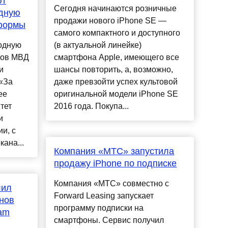
ют
Сегодня начинаются розничные
одную
продажи нового iPhone SE —
формы
самого компактного и доступного
бодную
(в актуальной линейке)
ков МВД
смартфона Apple, имеющего все
и
шансы повторить, а, возможно,
«За
даже превзойти успех культовой
ее
оригинальной модели iPhone SE
тет
2016 года. Покупа...
и
и, с
ана...
Компания «МТС» запустила
продажу iPhone по подписке
Компания «МТС» совместно с
лил
Forward Leasing запускает
енов
программу подписки на
am
смартфоны. Сервис получил