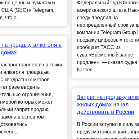
ии по ценным бумагам и
Федеральный суд Южного 
США (SEC) к Telegram,
американского штата Нью
 что о...
среду продлил на
неопределенный срок запр
компании Telegram Group I
продажу цифровых токено
 на продажу алкоголя в
сообщает ТАСС из
 домах
суда.«Временный запрет
продлен», — сказал судья
распространяется на точки
Кастел...
и алкоголя площадью
0 квадратных метров.
ы вправе вводить
ительные ограничения,
Запрет на продажу алк
й мерой которых может
жилых домах начал
олный запрет продаж.
действовать в России
 закона в основном
дствовались
В России вступил в силу з
сленн...
предусматривающий запре