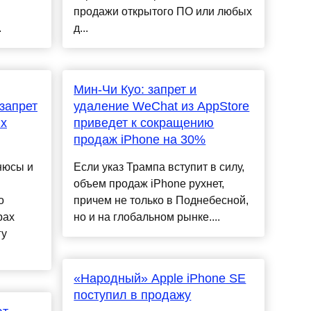
продажи открытого ПО или любых
.
д...
Мин-Чи Куо: запрет и
запрет
удаление WeChat из AppStore
ых
приведет к сокращению
продаж iPhone на 30%
нюсы и
Если указ Трампа вступит в силу,
объем продаж iPhone рухнет,
о
причем не только в Поднебесной,
рах
но и на глобальном рынке....
гу
«Народный» Apple iPhone SE
поступил в продажу