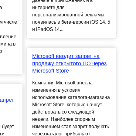
данные в приложениях и в
а
интернете для
персонализированной рекламы,
м числе
появилась в бета-версии iOS 14. 5
и iPadOS 14....
овление
бмина в
о
Microsoft вводит запрет на
продажу открытого ПО через
Microsoft Store
Компания Microsoft внесла
изменения в условия
использования каталога-магазина
апрет
Microsoft Store, которые начнут
действовать со следующей
недели. Наиболее спорным
 будет
изменением стал запрет получать
ги
через каталог прибыль от