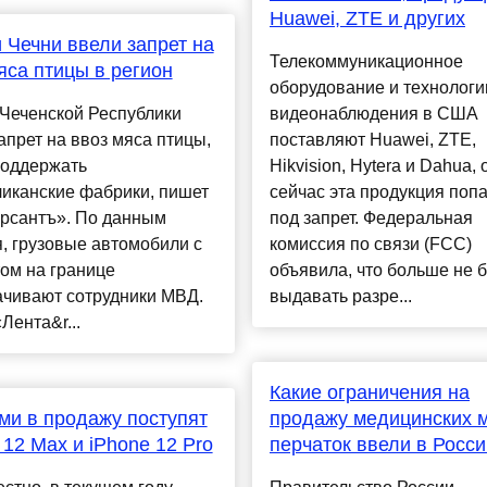
Huawei, ZTE и других
 Чечни ввели запрет на
Телекоммуникационное
яса птицы в регион
оборудование и технологи
Чеченской Республики
видеонаблюдения в США
апрет на ввоз мяса птицы,
поставляют Huawei, ZTE,
поддержать
Hikvision, Hytera и Dahua,
иканские фабрики, пишет
сейчас эта продукция поп
рсантъ». По данным
под запрет. Федеральная
, грузовые автомобили с
комиссия по связи (FCC)
ом на границе
объявила, что больше не б
ачивают сотрудники МВД.
выдавать разре...
«Лента&r...
Какие ограничения на
и в продажу поступят
продажу медицинских м
 12 Max и iPhone 12 Pro
перчаток ввели в Росс