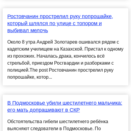
Ростовчанин прострелил руку попрошайке,
который шлялся по улице с топором и
выбивал мелочь
Около 8 утра Андрей Золотарев ошивался рядом с
кадетским училищем на Казахской. Пристал к одному
из прохожих. Началась драка, кончилось всё
стрельбой, приездом Росгвардии и разборками с
полицией.The post Ростовчанин прострелил руку
попрошайке, котор...
В Подмосковье убили шестилетнего мальчика:
его мать допрашивают в СКР
Обстоятельства гибели шестилетнего ребёнка
выясняют следователи в Подмосковье. По