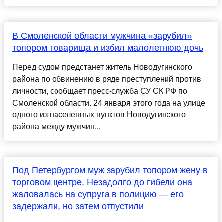
В Смоленской области мужчина «зарубил»
топором товарища и избил малолетнюю дочь
Перед судом предстанет житель Новодугинского
района по обвинению в ряде преступлений против
личности, сообщает пресс-служба СУ СК РФ по
Смоленской области. 24 января этого года на улице
одного из населенных пунктов Новодугинского
района между мужчин...
Под Петербургом муж зарубил топором жену в
торговом центре. Незадолго до гибели она
жаловалась на супруга в полицию — его
задержали, но затем отпустили