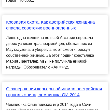
годов. По соо...
Кровавая охота. Как австрийская женщина
спасла советских военнопленных
Лишь одна женщина во всей Австрии спрятала
двоих узников-красноармейцев, сбежавших из
Маутхаузена, и уберегла их от смерти, рискуя
собственной жизнью. За этот подвиг крестьянка
Мария Лангталер, увы, не получила никакой
награды. Обозревателю «АиФ» уд...
О завершении карьеры объявила австрийская
горнолыжница, чемпионка ОИ 2014
Чемпионка Олимпийских игр 2014 года в Сочи