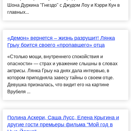
Шона Дуркина "Гнездо" с Джудом Лоу и Кэрри Кун в
главных...
«Демон» вернется – жизнь разрушит! Лянка
Грыу боится своего «пропавшего» отца
«Столько мощи, внутреннего спокойствия и
опасности» — страх и уважение слышны в словах
актрисы. Лянка Грыу на днях дала интервью, в
котором приподняла завесу тайны о своем отце.
Девушка призналась, что видит его на картине
Врубеля ...
Полина Аскери, Саша Лусс, Елена Крыгина и
другие гости премьеры фильма "Мой год в