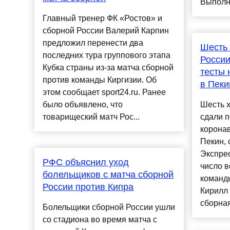
Выполня
Главный тренер ФК «Ростов» и
сборной России Валерий Карпин
предложил перенести два
Шесть 
последних тура группового этапа
России
Кубка страны из-за матча сборной
тесты 
против команды Киргизии. Об
в Пеки
этом сообщает sport24.ru. Ранее
было объявлено, что
Шесть х
товарищеский матч Рос...
сдали 
коронав
Пекин, 
Экспрес
РФС объяснил уход
число в
болельщиков с матча сборной
команд
России против Кипра
Кирилл
сборная
Болельщики сборной России ушли
со стадиона во время матча с