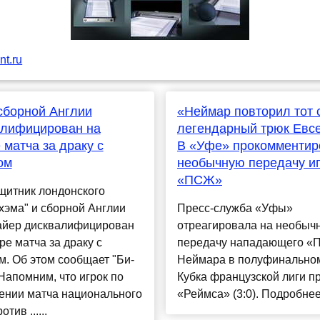
t.ru
сборной Англии
«Неймар повторил тот
алифицирован на
легендарный трюк Евс
 матча за драку с
В «Уфе» прокомментир
ом
необычную передачу и
«ПСЖ»
щитник лондонского
хэма" и сборной Англии
Пресс-служба «Уфы»
айер дисквалифицирован
отреагировала на необыч
ре матча за драку с
передачу нападающего 
. Об этом сообщает "Би-
Неймара в полуфинально
 Напомним, что игрок по
Кубка французской лиги п
ении матча национального
«Реймса» (3:0). Подробнее
отив ......