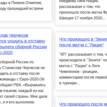
поединка Лиги Наций,
ады в Пекине.Отметим,
рассказывая о том, что
ходу прошедшей встречи
произошло после матча Фр
Швеция 17 ноября 2020...
слав Черчесов
Что произошло в "Зени
лся уходить в отставку
после матча с "Лацио"
вылета сборной России
о-2020
"КП" рассказывает о том, ч
происходило в "Зените" п
сборной России по
матча с "Лацио" в Лиге
у Станислав Черчесов не
Чемпионов - реакции,
одить в отставку после
комментарии после перво
 команды с Евро-2020.Об
в турнире...
ообщает РБК. «Выражаясь
м языком, каждый из нас
т своей страны. Мне дали
, и я его выполняю.
Что произошло после м