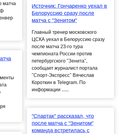
о матча
Источник: Гончаренко уехал в
фф
Белоруссию сразу после
енвер
матча с "Зенитом"
Главный тренер московского
ЦСКА уехал в Белоруссию сразу
после матча 23-го тура
чемпионата России против
атча
петербургского "Зенита",
сообщает журналист портала
"Спорт-Экспресс" Вячеслав
оменты
Короткин в Telegram. По
ата
информации ......
о
бря
"Спартак" рассказал, что
после матча с "Зенитом"
команда встретилась с