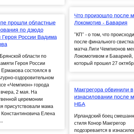
Что произошло после м
епе прошли областные
Локомотив - Бавария
ования по дзюдо
"КП" - о том, что происход
 Героя России Вадима
после финального свистка
ова
матча Лиги Чемпионов ме
Брянской области по
Локомотивом и Баварией,
памяти Героя России
который прошел 27 октября
 Ермакова состоялся в
ьтурно-оздоровительном
ксе «Чемпион» города
Макгрегора обвинили в
вчера, 2 мая. На
изнасиловании после м
твенной церемонии
НБА
ия присутствовали мама
 Константиновича Елена
Ирландский боец смешанн
..
стиля Конор Макгрегор
подозревается в изнасил