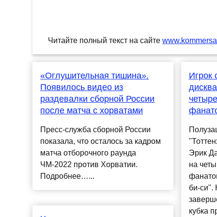
Читайте полный текст на сайте
www.kommersan
«Оглушительная тишина».
Игрок 
Появилось видео из
дискв
раздевалки сборной России
четыре
после матча с хорватами
фанат
Пресс-служба сборной России
Полуза
показала, что осталось за кадром
"Тоттен
матча отборочного раунда
Эрик Д
ЧМ-2022 против Хорватии.
на четы
Подробнее…...
фанатом
би-си".
заверш
кубка пр