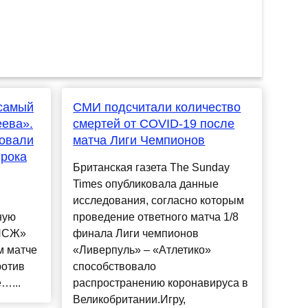
 самый
СМИ подсчитали количество
еева».
смертей от COVID-19 после
овали
матча Лиги Чемпионов
грока
Британская газета The Sunday
Times опубликовала данные
исследования, согласно которым
ную
проведение ответного матча 1/8
«ПСЖ»
финала Лиги чемпионов
м матче
«Ливерпуль» – «Атлетико»
ротив
способствовало
…...
распространению коронавируса в
Великобритании.Игру,