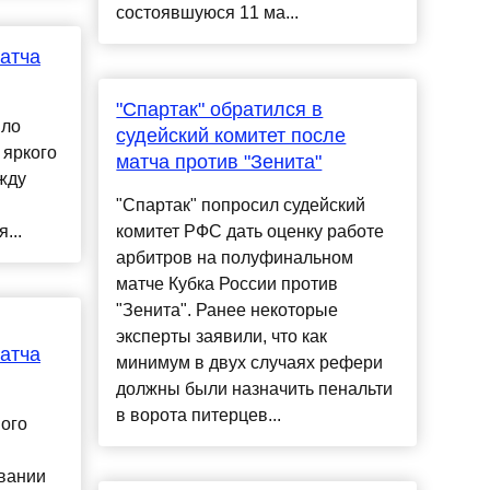
состоявшуюся 11 ма...
атча
"Спартак" обратился в
ило
судейский комитет после
 яркого
матча против "Зенита"
жду
"Спартак" попросил судейский
...
комитет РФС дать оценку работе
арбитров на полуфинальном
матче Кубка России против
"Зенита". Ранее некоторые
эксперты заявили, что как
атча
минимум в двух случаях рефери
должны были назначить пенальти
в ворота питерцев...
ого
овании