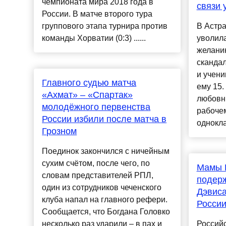
чемпионата мира 2018 года в
связи 
России. В матче второго тура
группового этапа турнира против
В Астр
команды Хорватии (0:3) ......
уволил
желани
скандал
и учени
Главного судью матча
ему 15.
«Ахмат» – «Спартак»
любовн
молодёжного первенства
рабочем
России избили после матча в
однокла
Грозном
Поединок закончился с ничейным
сухим счётом, после чего, по
Мамы 
словам представителей РПЛ,
подерж
один из сотрудников чеченского
Дэвиса
клуба напал на главного рефери.
Росси
Сообщается, что Богдана Головко
несколько раз ударили – в пах и
Россий