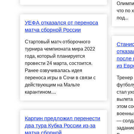
Олимпи
что по 
под...
УЕФА отказался от переноса
матча сборной России
Стартовый матч отборочного
Стани
турнира чемпионата мира 2022
отказа
года, который планируется
после 
провести 24 марта, состоится.
из Евр
Ранее озвучивалась идея
переноса игры в Сочи в связи с
Тренер 
действующим на Мальте
футбол
карантином....
стал ух
вылета
этом с
военны
Карпин предложил перенести
— солда
два тура Кубка России из-за
задание
матча сборной