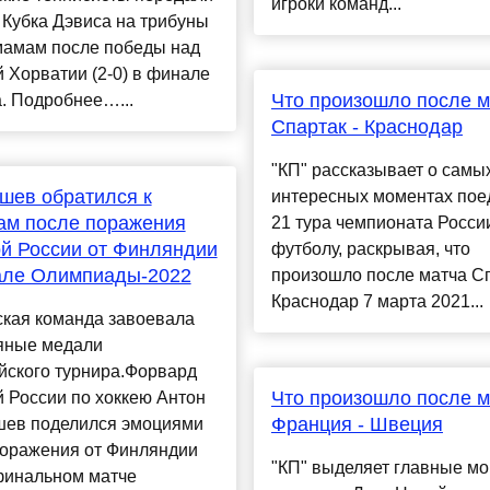
игроки команд...
Кубка Дэвиса на трибуны
мамам после победы над
 Хорватии (2-0) в финале
Что произошло после м
. Подробнее…...
Спартак - Краснодар
"КП" рассказывает о самы
шев обратился к
интересных моментах пое
ам после поражения
21 тура чемпионата Росси
й России от Финляндии
футболу, раскрывая, что
але Олимпиады-2022
произошло после матча Сп
Краснодар 7 марта 2021...
ская команда завоевала
яные медали
йского турнира.Форвард
Что произошло после м
 России по хоккею Антон
Франция - Швеция
ев поделился эмоциями
поражения от Финляндии
"КП" выделяет главные м
 финальном матче