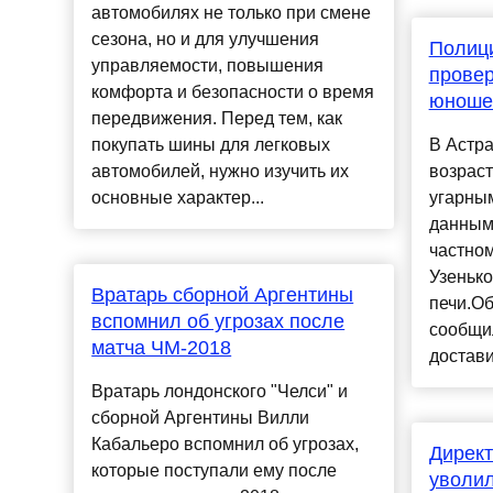
автомобилях не только при смене
сезона, но и для улучшения
Полици
управляемости, повышения
провер
комфорта и безопасности о время
юноше
передвижения. Перед тем, как
покупать шины для легковых
В Астр
автомобилей, нужно изучить их
возраст
основные характер...
угарным
данным
частно
Узеньк
Вратарь сборной Аргентины
печи.О
вспомнил об угрозах после
сообщил
матча ЧМ-2018
достави
Вратарь лондонского "Челси" и
сборной Аргентины Вилли
Кабальеро вспомнил об угрозах,
Директ
которые поступали ему после
уволи