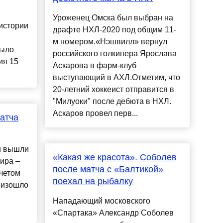
Уроженец Омска был выбран на
истории
драфте НХЛ-2020 под общим 11-
м номером.«Нэшвилл» вернул
было
российского голкипера Ярослава
ия 15
Аскарова в фарм-клуб
выступающий в АХЛ.Отметим, что
20-летний хоккеист отправится в
"Милуоки" после дебюта в НХЛ.
Аскаров провел перв...
атча
и вышли
«Какая же красота». Соболев
ира –
после матча с «Балтикой»
четом
поехал на рыбалку
роизошло
Нападающий московского
«Спартака» Александр Соболев