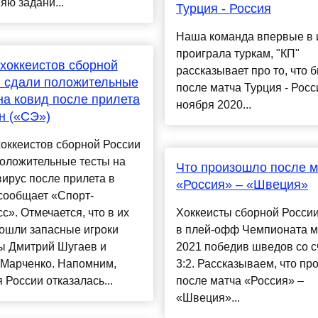
ю задани...
Турция - Россия
Наша команда впервые в 
проиграла туркам, "КП"
хоккеистов сборной
рассказывает про то, что 
 сдали положительные
после матча Турция - Росс
на ковид после прилета
ноября 2020...
н («СЭ»)
оккеистов сборной России
положительные тесты на
Что произошло после м
ирус после прилета в
«Россия» – «Швеция»
сообщает «Спорт-
с». Отмечается, что в их
Хоккеисты сборной Росси
ошли запасные игроки
в плей-офф Чемпионата м
ы Дмитрий Шугаев и
2021 победив шведов со с
 Марченко. Напомним,
3:2. Рассказываем, что п
 России отказалась...
после матча «Россия» –
«Швеция»...