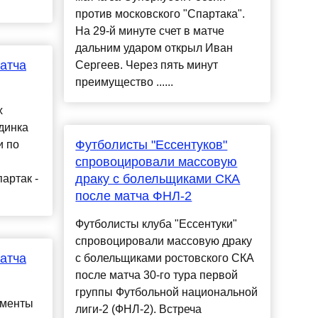
против московского "Спартака".
На 29-й минуте счет в матче
дальним ударом открыл Иван
атча
Сергеев. Через пять минут
преимущество ......
х
динка
Футболисты "Ессентуков"
и по
спровоцировали массовую
драку с болельщиками СКА
артак -
после матча ФНЛ-2
Футболисты клуба "Ессентуки"
спровоцировали массовую драку
атча
с болельщиками ростовского СКА
после матча 30-го тура первой
группы Футбольной национальной
оменты
лиги-2 (ФНЛ-2). Встреча