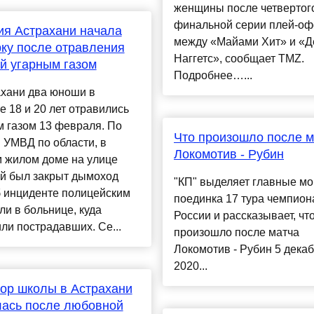
женщины после четвертог
финальной серии плей‑о
я Астрахани начала
между «Майами Хит» и «Д
ку после отравления
Наггетс», сообщает TMZ.
й угарным газом
Подробнее…...
ахани два юноши в
е 18 и 20 лет отравились
 газом 13 февраля. По
Что произошло после м
 УМВД по области, в
Локомотив - Рубин
м жилом доме на улице
ой был закрыт дымоход
"КП" выделяет главные м
б инциденте полицейским
поединка 17 тура чемпион
и в больнице, куда
России и рассказывает, чт
ли пострадавших. Се...
произошло после матча
Локомотив - Рубин 5 дека
2020...
ор школы в Астрахани
лась после любовной