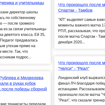
ученика и учительницы
Что произошло после м
Спартак - Тамбов
ахани директор школы
ась по собственному
"КП" выделяет самые важ
ю — после громкого
моменты важного матча 17
а из-за связи учительницы
РПЛ, рассказывая, что пр
ка девятого класса. Ей 35,
после матча Спартак - Там
 Педагог предавалась
декабря 2020...
ым утехам прямо на
 месте. Так, что
ссникам подрос...
Что произошло после м
"Челси" - "Реал"
Рублева и Медведева
Лондонский клуб вырвалс
али в руках кубок
финал ЛЧ благодаря побе
 после победы сборной
испанцами. Рассказываем,
и
произошло после матча "Ч
"Реал", что сказали трене
ские теннисисты передали