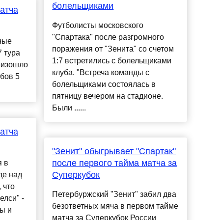
болельщиками
атча
Футболисты московского
"Спартака" после разгромного
ные
поражения от "Зенита" со счетом
 тура
1:7 встретились с болельщиками
оизошло
клуба. "Встреча команды с
бов 5
болельщиками состоялась в
пятницу вечером на стадионе.
Были ......
атча
"Зенит" обыгрывает "Спартак"
после первого тайма матча за
я в
Суперкубок
де над
 что
Петербуржский "Зенит" забил два
елси" -
безответных мяча в первом тайме
ры и
матча за Суперкубок России