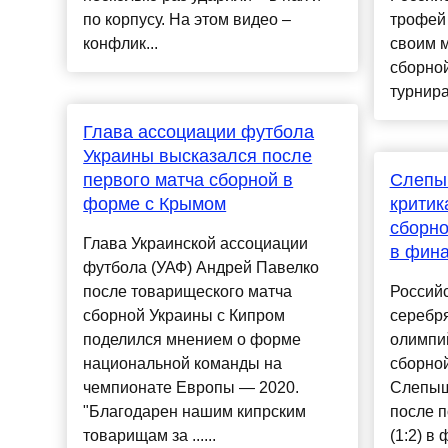
по корпусу. На этом видео –
трофей 
конфлик...
своим 
сборной
турнира
Глава ассоциации футбола
Украины высказался после
первого матча сборной в
Слепы
форме с Крымом
критик
сборно
Глава Украинской ассоциации
в фин
футбола (УАФ) Андрей Павелко
после товарищеского матча
Россий
сборной Украины с Кипром
серебр
поделился мнением о форме
олимпи
национальной команды на
сборной
чемпионате Европы — 2020.
Слепыш
"Благодарен нашим кипрским
после 
товарищам за ......
(1:2) в