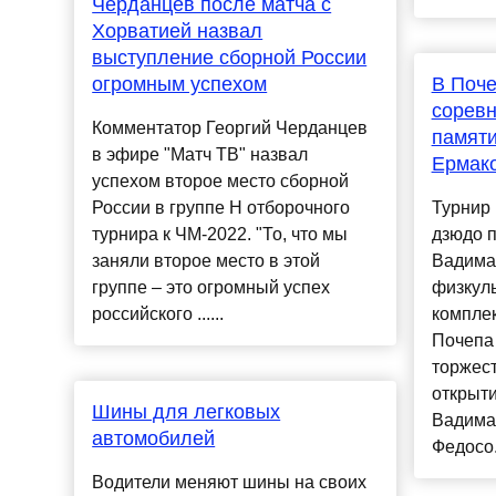
Черданцев после матча с
Хорватией назвал
выступление сборной России
огромным успехом
В Поч
соревн
Комментатор Георгий Черданцев
памяти
в эфире "Матч ТВ" назвал
Ермак
успехом второе место сборной
России в группе H отборочного
Турнир 
турнира к ЧМ-2022. "То, что мы
дзюдо 
заняли второе место в этой
Вадима
группе – это огромный успех
физкул
российского ......
компле
Почепа 
торжес
открыт
Шины для легковых
Вадима
автомобилей
Федосо.
Водители меняют шины на своих