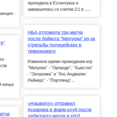
проходила в Ессентуках и
завершилась со счетом 2:1 в ......
анция -
НБА отложила три матча
после бойкота "Милуоки" из-за
те"
стрельбы полицейских в
темнокожего
то
Изменено время проведения игр
осле
"Милуоки" - "Орландо", "Хьюстон"
- "Оклахома" и "Лос-Анджелес
Лейкерс" - "Портленд"...
й ничьи
«Нэшвилл» отправил
Аскарова в фарм-клуб после
атча
дебютного матча в НХЛ