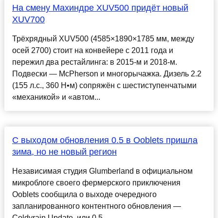
На смену Махиндре XUV500 придёт новый
XUV700
Трёхрядный XUV500 (4585×1890×1785 мм, между
осей 2700) стоит на конвейере с 2011 года и
пережил два рестайлинга: в 2015-м и 2018-м.
Подвески — McPherson и многорычажка. Дизель 2.2
(155 л.с., 360 Н•м) сопряжён с шестиступенчатыми
«механикой» и «автом...
С выходом обновления 0.5 в Ooblets пришла
зима, но не новый регион
Независимая студия Glumberland в официальном
микроблоге своего фермерского приключения
Ooblets сообщила о выходе очередного
запланированного контентного обновления —
Coldyrain Update, или 0.5....