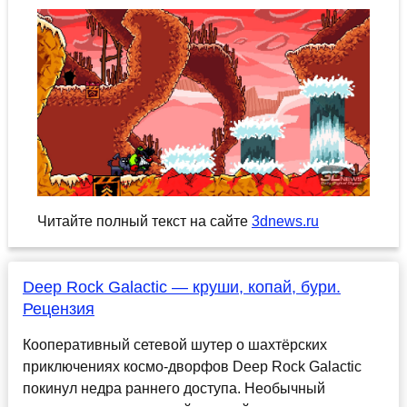
Читайте полный текст на сайте
3dnews.ru
Deep Rock Galactic ― круши, копай, бури.
Рецензия
Кооперативный сетевой шутер о шахтёрских
приключениях космо-дворфов Deep Rock Galactic
покинул недра раннего доступа. Необычный