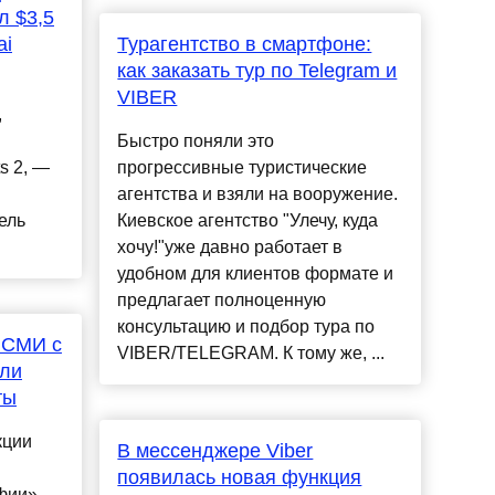
л $3,5
ai
Турагентство в смартфоне:
как заказать тур по Telegram и
VIBER
,
Быстро поняли это
s 2, —
прогрессивные туристические
агентства и взяли на вооружение.
ель
Киевское агентство "Улечу, куда
хочу!"уже давно работает в
удобном для клиентов формате и
предлагает полноценную
консультацию и подбор тура по
 СМИ с
VIBER/TELEGRAM. К тому же, ...
али
ты
кции
В мессенджере Viber
появилась новая функция
фии»