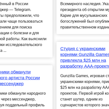
ённый в России
Всемирного наследия. Ука
джер — Telegram.
президента об открытии м
ты предположили, что
Карие для мусульманских
али чаще пользоваться
богослужений был опубли
ением для поиска
правительственном издании
ации о болезни и для
ой работы. Как выяснили
ки исследовательского
Студия с украинскими
 ...
корнями Gunzilla Game
привлекла $25 млн на
разработку ААА-проект
ники обманули
Gunzilla Games, игровая с
ого артиста России
украинскими корнями, при
мессенджер
$25 млн на разработку AA
ики обманули народного
проектов. Первой игрой к
 через мессенджер,
станет шутер, одним из
зуя поддельный профиль
сценаристов которого зна