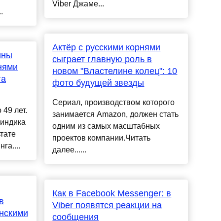
Viber Джаме...
.
Актёр с русскими корнями
ины
сыграет главную роль в
нями
новом "Властелине колец": 10
га
фото будущей звезды
ы
Сериал, производством которого
 49 лет.
занимается Amazon, должен стать
Синдика
одним из самых масштабных
тате
проектов компании.Читать
га....
далее......
Как в Facebook Messenger: в
в
Viber появятся реакции на
инскими
сообщения