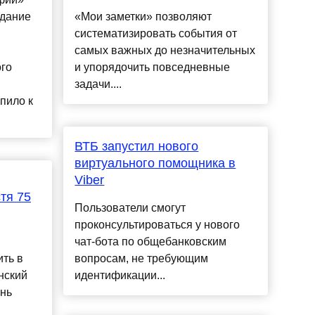
здание
«Мои заметки» позволяют
систематизировать события от
самых важных до незначительных
ого
и упорядочить повседневные
задачи....
пило к
ВТБ запустил нового
виртуального помощника в
Viber
стя 75
Пользователи смогут
проконсультироваться у нового
чат-бота по общебанковским
ть в
вопросам, не требующим
нский
идентификации...
ень