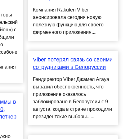
Компания Rakuten Viber
сторы
анонсировала сегодня новую
гальский
полезную функцию для своего
йон») с
фирменного приложения....
общили
ро
ссабоне
Viber потерял связь со своими
сотрудниками в Белоруссии
мпания
Гендиректор Viber Джамел Агауа
выразил обеспокоенность, что
приложение оказалось
аммы в
заблокировано в Белоруссии с 9
0,
августа, когда в стране проходили
петчер
президентские выборы......
нужно