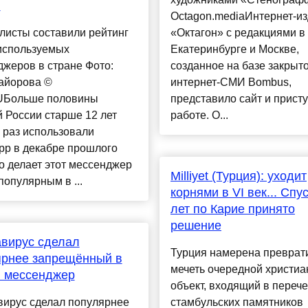
и
Оctagon.mediaИнтернет-и
листы составили рейтинг
«Октагон» с редакциями в
используемых
Екатеринбурге и Москве,
жеров в стране Фото:
созданное на базе закрыт
айорова ©
интернет-СМИ Bombus,
Больше половины
представило сайт и присту
 России старше 12 лет
работе. О...
 раз использовали
pp в декабре прошлого
то делает этот мессенджер
Milliyet (Турция): уходит
опулярным в ...
корнями в VI век... Спу
лет по Карие принято
решение
вирус сделал
Турция намерена преврати
ярнее запрещённый в
мечеть очередной христиа
и мессенджер
объект, входящий в переч
вирус сделал популярнее
стамбульских памятников