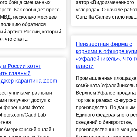
ного бойца смешанных
автор «Видоизмененного
рств. Как сообщает пресс-
углерода». О начале рабо
 МВД, несколько месяцев
Gunzilla Games стало изв..
 полицию обратился
й артист России, который
 что стал ...
Неизвестная фирма с
корнями в офшоре куп
«Уфалейникель». Что г
 в России хотят
власти
ить главный
Промышленная площадка
нджер карантина Zoom
комбината Уфалейникель 
реступниками разными
Верхнем Уфалее продана 
ми получают доступ к
торгов в рамках конкурсно
онференциям Фото:
производства. По данным
photos.com/GaudiLab
Единого федерального ре
ртная
сведений о банкротстве,
ияАмериканский онлайн-
производственные мощно
для видеосвязи Zoom,
были проданы компании