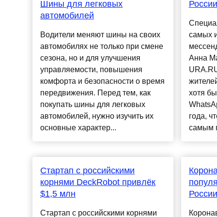
Шины для легковых
Росси
автомобилей
Специа
Водители меняют шины на своих
самых 
автомобилях не только при смене
мессенд
сезона, но и для улучшения
Анна М
управляемости, повышения
URA.RU
комфорта и безопасности о время
жителей
передвижения. Перед тем, как
хотя бы
покупать шины для легковых
WhatsA
автомобилей, нужно изучить их
года, ч
основные характер...
самым п
Стартап с российскими
Корона
корнями DeckRobot привлёк
попул
$1,5 млн
Росси
Стартап с российскими корнями
Корона