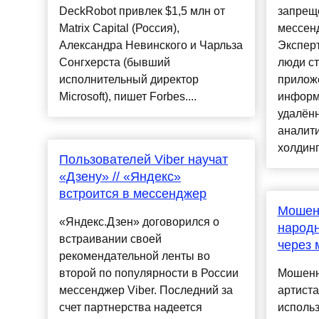
DeckRobot привлек $1,5 млн от
запрещ
Matrix Capital (Россия),
мессен
Александра Невинского и Чарльза
Экспер
Сонгхерста (бывший
люди ст
исполнительный директор
прилож
Microsoft), пишет Forbes....
информ
удалённ
аналити
холдинга
Пользователей Viber научат
«Дзену» // «Яндекс»
встроится в мессенджер
Мошен
«Яндекс.Дзен» договорился о
народн
встраивании своей
через 
рекомендательной ленты во
второй по популярности в России
Мошенн
мессенджер Viber. Последний за
артиста
счет партнерства надеется
исполь