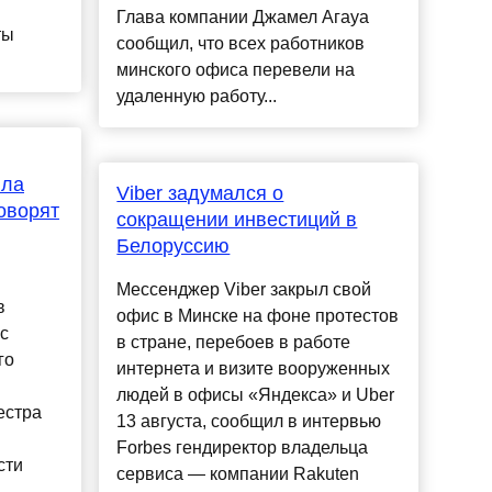
Глава компании Джамел Агауа
ты
сообщил, что всех работников
.
минского офиса перевели на
удаленную работу...
ила
Viber задумался о
оворят
сокращении инвестиций в
Белоруссию
Мессенджер Viber закрыл свой
в
офис в Минске на фоне протестов
с
в стране, перебоев в работе
го
интернета и визите вооруженных
людей в офисы «Яндекса» и Uber
естра
13 августа, сообщил в интервью
Forbes гендиректор владельца
сти
сервиса — компании Rakuten