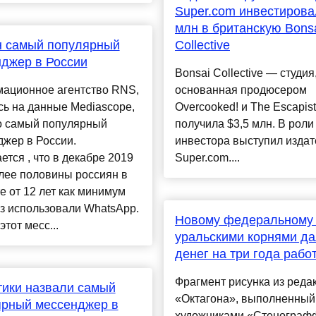
Super.com инвестирова
млн в британскую Bons
н самый популярный
Collective
джер в России
Bonsai Collective — студия
ационное агентство RNS,
основанная продюсером
ь на данные Mediascope,
Overcooked! и The Escapist
о самый популярный
получила $3,5 млн. В роли
жер в России.
инвестора выступил издат
тся , что в декабре 2019
Super.com....
лее половины россиян в
е от 12 лет как минимум
з использовали WhatsApp.
Новому федеральному
этот месс...
уральскими корнями д
денег на три года рабо
Фрагмент рисунка из реда
ики назвали самый
«Октагона», выполненный
ярный мессенджер в
художниками «Стенограф