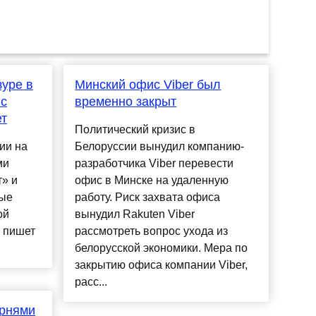
зуре в
Минский офис Viber был
ис
временно закрыт
ет
Политический кризис в
ии на
Белоруссии вынудил компанию-
ми
разработчика Viber перевести
» и
офис в Минске на удаленную
рые
работу. Риск захвата офиса
ой
вынудил Rakuten Viber
м пишет
рассмотреть вопрос ухода из
белорусской экономики. Мера по
закрытию офиса компании Viber,
расс...
орнями