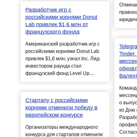
Отмечае
Разработчик игр с
правон
российскими корнями Donut
юридиче
Lab привлек $1,6 млн от
французского фонда
Американский разработчик игр с
Telegr
российскими корнями Donut Lab
Tinder
привлек $1,6 млн, узнал Inc. Лид-
мессе
инвестором раунда стал
обновл
французский фонд Level Up....
Вален
Команд
мессен
Стартапу с российскими
о выпу
корнями отменили победу в
ко Дню 
европейском конкурсе
Разраб
профил
Организаторы международного
Соглас
конкурса для стартапов отменили