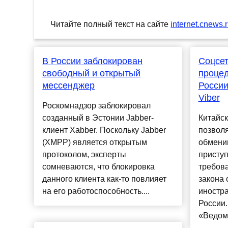
Читайте полный текст на сайте
internet.cnews.
В России заблокирован
Соцсет
свободный и открытый
процед
мессенджер
России
Viber
Роскомнадзор заблокировал
созданный в Эстонии Jabber-
Китайск
клиент Xabber. Поскольку Jabber
позвол
(XMPP) является открытым
обменив
протоколом, эксперты
присту
сомневаются, что блокировка
требов
данного клиента как-то повлияет
закона
на его работоспособность....
иностра
России.
«Ведомо