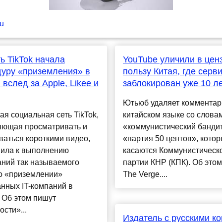
ru
ь TikTok начала
YouTube уличили в цен
уру «приземления» в
пользу Китая, где серв
 вслед за Apple, Likee и
заблокирован уже 10 л
Ютьюб удаляет комментар
ая социальная сеть TikTok,
китайском языке со слова
яющая просматривать и
«коммунистический бандит
аться короткими видео,
«партия 50 центов», кото
пила к выполнению
касаются Коммунистическ
аний так называемого
партии КНР (КПК). Об это
 о «приземлении»
The Verge....
нных IT-компаний в
 Об этом пишут
сти»...
Издатель с русскими к