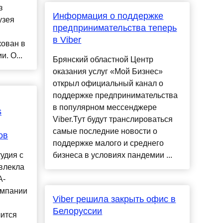
з
Информация о поддержке
узея
предпринимательства теперь
в Viber
кован в
. О...
Брянский областной Центр
оказания услуг «Мой Бизнес»
открыл официальный канал о
поддержке предпринимательства
в популярном мессенджере
s
Viber.Тут будут транслироваться
самые последние новости о
ов
поддержке малого и среднего
тудия с
бизнеса в условиях пандемии ...
влекла
A-
омпании
Viber решила закрыть офис в
Белоруссии
чится