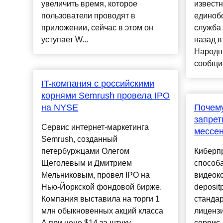
увеличить время, которое
извест
пользователи проводят в
единобо
приложении, сейчас в этом он
служба
уступает W...
назад в
Народны
сообщил,
IT-компания с российскими
корнями Semrush провела IPO
на NYSE
Почему
запрет
Сервис интернет-маркетинга
мессе
Semrush, созданный
петербуржцами Олегом
Киберп
Щеголевым и Дмитрием
способа
Мельниковым, провел IPO на
видеок
Нью-Йоркской фондовой бирже.
deposit
Компания выставила на торги 1
станда
млн обыкновенных акций класса
лиценз
A при цене $14 за штуку....
сервис 