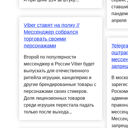
ставши
пандеми
апреля 
Viber ставят на полку //
Мессенджер собрался
торговать своими
персонажами
Telegr
оштра
Второй по популярности
мессен
мессенджер в России Viber будет
запре
выпускать для отечественного
ритейла игрушки, канцелярию и
В моско
другие брендированные товары с
зарегис
персонажами своих стикеров.
Роском
Доля лицензионных товаров
админи
среди игрушек перестала падать
правон
только после выхода...
мессенд
Мессен
запрещ