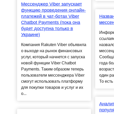
Мессенджер Viber запускает
функцию проведения онлайн-
платежей в чат-ботах Viber
Назва
Chatbot Payments (пока она
мессен
будет доступна только в
Информ
Украине)
ссылаяс
Компания Rakuten Viber объявила
назвал
о выходе на рынок финансовых
мессенд
услуг, который начнется с запуска
Сообщае
новой функции Viber Chatbot
года бо
Payments. Таким образом теперь
возраст
пользователи мессенджера Viber
один ра
смогут использовать платформу
То есть 
для покупки товаров и услуг и их
о...
Аналит
попул