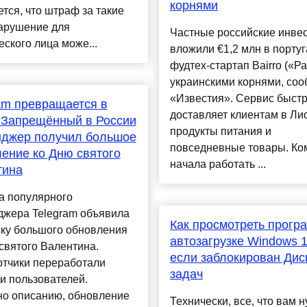
корнями
тся, что штраф за такие
арушение для
Частные российские инве
ского лица може...
вложили €1,2 млн в порту
фудтех-стартап Bairro («Ра
украинскими корнями, со
«Известия». Сервис быст
am превращается в
доставляет клиентам в Ли
. Запрещённый в России
продукты питания и
нджер получил большое
повседневные товары. Ко
ение ко Дню святого
начала работать ...
тина
а популярного
джера Telegram объявила
Как просмотреть прогр
ску большого обновления
автозагрузке Windows 1
святого Валентина.
если заблокирован Дис
отчики переработали
задач
и пользователей.
но описанию, обновление
Технически, все, что вам 