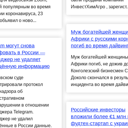
й популярным во время
ИнвестХимАгро , зарегист..
и коронавируса, 23
объявил о ново...
Муж богатейшей женщ
Африки с русскими кор
am могут снова
погиб во время дайвин
фовать в России —
Муж богатейшей женщин
джер не удаляет
Африки погиб, не дожив до
щённую информацию
Конголезский бизнесмен 
вском суде
Доколо скончался в резуль
трировали протокол
инцидента во время дайвин
надзора об
стративном
арушении в отношении
Российские инвесторы
жера Telegram.
вложили более €1 млн 
джер не удалил
фудтех-стартап с укра
ённые в России данные.