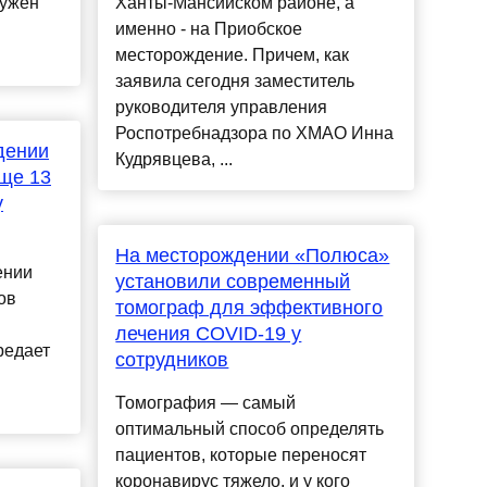
ружен
Ханты-Мансийском районе, а
именно - на Приобское
месторождение. Причем, как
заявила сегодня заместитель
руководителя управления
Роспотребнадзора по ХМАО Инна
дении
Кудрявцева, ...
ще 13
у
На месторождении «Полюса»
ении
установили современный
ов
томограф для эффективного
я
лечения COVID-19 у
редает
сотрудников
Томография — самый
оптимальный способ определять
пациентов, которые переносят
коронавирус тяжело, и у кого