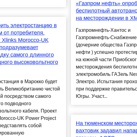
«Газпром нефть» опро
беспилотный автотран
на месторождении в Х
ить электростанцию в
Газпромнефть-Хантос и
м от потребителя.
Газпромнефть-Снабжение
 Xlinks Morocco-UK
(дочерние общества Газп
подразумевает
нефти ) успешно протести
дку самого длинного
на южной части Приобског
ного высоковольтного
месторождения беспилот
электромобиль ГАЗель Nex
станция в Марокко будет
Электро. Испытания прох
ть Великобританию чистой
при поддержке правитель
й посредством самого
Югры. Участ...
го подводного
ольтного кабеля. Проект
Morocco-UK Power Project
На тюменском месторо
редставлять собой
вахтовик задавил напа
ированную