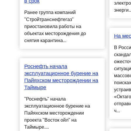
в срок
электр
энерги..
Ранее группа компаний
"Стройтранснефтегаз"
приостановила работы на
объектах месторождения до
На мес
снятия карантина...
В Росси
скандал
ожесто
Роснефть начала
ситуаци
эксплуатационное бурение на
массово
Пайяхском месторождении на
поисках
Таймыре
устраив
«Октаг
"Роснефть" начала
отправ
эксплуатационное бурение на
ч...
Пайяхском месторождении
проекта "Восток ойл" на
Таймыре....