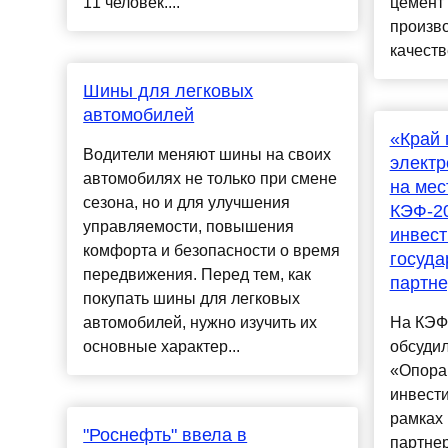
11 человек....
цемент"
произво
качеств
Шины для легковых
автомобилей
«Край 
Водители меняют шины на своих
элект
автомобилях не только при смене
на мес
сезона, но и для улучшения
КЭФ-2
управляемости, повышения
инвест
комфорта и безопасности о время
госуда
передвижения. Перед тем, как
партне
покупать шины для легковых
автомобилей, нужно изучить их
На КЭФ
основные характер...
обсудил
«Опора
инвест
рамках 
"Роснефть" ввела в
партнер