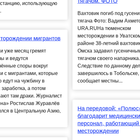
тягачом. ФОТО
останцию, использующую
.
Вахтовик погиб под гусен
тягача Фото: Вадим Ахмет
URA.RUНа тюменском
месторождении в Уватско
торождении мигрантов
районе 38-летний вахтовик
и уже месяц гремят
Омска задавил гусеничны
ы и ведутся
тягачом своего напарника.
чённые споры вокруг
Следствие по данному де
и с мигрантами, которые
завершилось в Тобольске,
 едут на чужбину в
сообщает местны...
 заработка, а потом
ают там драки. Журналист
она» Ростислав Журавлёв
На передовой: «Полюс
ился в Центральную Азию,
благодарит медицинск
персонал, работающий
месторождении