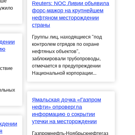
аше
Reuters: NOC Ливии объявила
ружило
форс-мажор на крупнейшем
нефтяном месторождении
страны
Группы лиц, находящиеся "под
ждении
контролем отрядов по охране
ию
нефтяных объектов",
заблокировали трубопроводы,
отмечается в предупреждении
тствие
Национальной корпорации...
больных
Ямальская дочка «Газпром
нефти» опровергла
информацию о сокрытии
утечки на месторождении
ждении
я
Газпромнефть-Ноябрьскнефтегаз