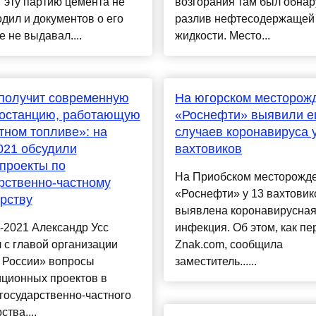
 эту партию цемента не
возгорания там был обна
дил и документов о его
разлив нефтесодержащей
е не выдавал....
жидкости. Место...
получит современную
На югорском месторож
ростанцию, работающую
«Роснефти» выявили е
тном топливе»: на
случаев коронавируса 
021 обсудили
вахтовиков
проекты по
На Приобском месторожд
рственно-частному
«Роснефти» у 13 вахтовик
рству
выявлена коронавирусна
-2021 Александр Усс
инфекция. Об этом, как пе
 с главой организации
Znak.com, сообщила
 России» вопросы
заместитель......
иционных проектов в
государственно-частного
ства....