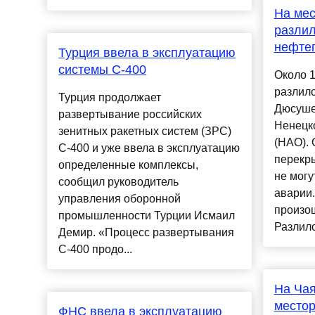
На ме
разлил
нефте
Турция ввела в эксплуатацию
системы С-400
Около 1
разлило
Турция продолжает
Дюсуше
развертывание российских
Ненецк
зенитных ракетных систем (ЗРС)
(НАО). 
С-400 и уже ввела в эксплуатацию
перекры
определенные комплексы,
не могу
сообщил руководитель
аварии
управления оборонной
произо
промышленности Турции Исмаил
Разлило
Демир. «Процесс развертывания
С-400 продо...
На Ча
место
ФНС ввела в эксплуатацию