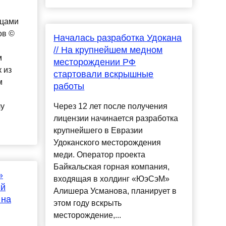
ицами
ов ©
Началась разработка Удокана
// На крупнейшем медном
м
месторождении РФ
 из
стартовали вскрышные
м
работы
лу
Через 12 лет после получения
лицензии начинается разработка
крупнейшего в Евразии
Удоканского месторождения
меди. Оператор проекта
Байкальская горная компания,
»
входящая в холдинг «ЮэСэМ»
ий
Алишера Усманова, планирует в
 на
этом году вскрыть
месторождение,...