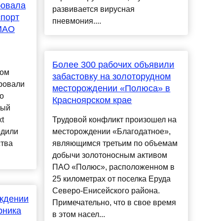
бовала
развивается вирусная
спорт
пневмония....
МАО
Более 300 рабочих объявили
ром
забастовку на золоторудном
ровали
месторождении «Полюса» в
о
Красноярском крае
ный
t
Трудовой конфликт произошел на
одили
месторождении «Благодатное»,
ства
являющимся третьим по объемам
добычи золотоносным активом
ПАО «Полюс», расположенном в
25 километрах от поселка Еруда
Северо-Енисейского района.
ждении
Примечательно, что в свое время
рника
в этом насел...