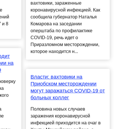
вахтовики, зараженные
е
коронавирусной инфекцией. Как
ений
сообщила губернатор Наталья
 и 8
Комарова на заседании
оперштаба по профилактике
COVID-19, речь идет о
Приразломном месторождении,
которое находится н...
одит
рии на
О
Власти: вахтовики на
роверку
Приобском месторождении
на
могут заражаться COVID-19 от
кого
больных коллег
а
Половина новых случаев
ле
заражения коронавирусной
инфекцией приходится на очаг в