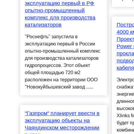
эксплуатацию первый в РФ
опытно-промышленный
комплекс для производства
катализаторов
Постро
4000 к
"Роснефть" запустила в
Проект
эксплуатацию первый в России
Power 
опытно-промышленный комплекс
прокла
для производства катализаторов
подвод
гидропроцессов. Этот объект
кабеля
общей площадью 720 м2
расположен на территории ООО
Электро
"Новокуйбышевский завод ......
снабжа
энергие
длинно
высоков
"Газпром" планирует ввести в
Xlinks 
эксплуатацию объекты на
будет п
Чаяндинском месторождении
комбин