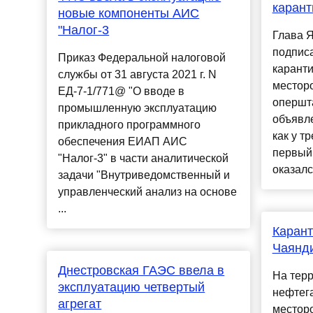
карант
новые компоненты АИС
"Налог-3
Глава 
подписа
Приказ Федеральной налоговой
карант
службы от 31 августа 2021 г. N
местор
ЕД-7-1/771@ "О вводе в
опершт
промышленную эксплуатацию
объявле
прикладного программного
как у т
обеспечения ЕИАП АИС
первый 
"Налог-3" в части аналитической
оказалс
задачи "Внутриведомственный и
управленческий анализ на основе
...
Карант
Чаянд
Днестровская ГАЭС ввела в
На тер
эксплуатацию четвертый
нефтег
агрегат
местор