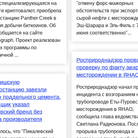
, специализирующаяся на
"отмену форс-мажорных
е криптовалют, приобрела
обстоятельств при экспорт
станцию Panther Creek в
сырой нефти с месторожд
я добычи биткоинов. Об
Эш-Шарара и Эль-Филь с 7
общается на сайте
июня соответственно"...
egraph. Проект реализован
ах программы по
ичной ...
Росприроднадзор пров
проверку по факту ава
месторождении в ЯНА
ришскую
Росприроднадзор начал п
останцию завезли
инцидента с возгоранием 
 поддельного цемента.
трубопроводе Еты-Пуровс
щик указал
месторождения в ЯНАО,
вский бренд без
сообщила глава ведомств
а производителя
Светлана Радионова. Пос
ось, что "Пикалевский
прорыва трубопровода и