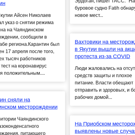
Эрдоган, пишет ТАСС. "Н
ин
буровое судно Fatih обна
Якутии Айсен Николаев
новое мест...
л указ о снятии режима
ина на Чаяндинском
ождении, сообщили в
Вахтовики на месторо
абе региона.Карантин был
в Якутии вышли на акц
н 17 апреля после того,
протеста из-за COVID
рех тысяч работников
тест на коронавирус
Люди жаловались на отсу
я положительным....
средств защиты и плохое
питание. Власти обещают
отправить и здоровых, и 
рабочих домой...
ин сняли на
инском месторождении
ритории Чаяндинского
На Приобском месторо
азоконденсатного
выявлены новые случа
ождения, питающего