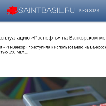
К новостям
ксплуатацию «Роснефть» на Ванкорском м
я «РН-Ванкор» приступила к использованию на Ванкорс
ью 150 МВт....