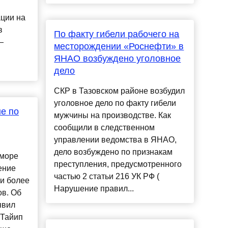
ции на
в
По факту гибели рабочего на
—
месторождении «Роснефти» в
ЯНАО возбуждено уголовное
дело
СКР в Тазовском районе возбудил
уголовное дело по факту гибели
е по
мужчины на производстве. Как
сообщили в следственном
управлении ведомства в ЯНАО,
дело возбуждено по признакам
 море
преступления, предусмотренного
ение
частью 2 статьи 216 УК РФ (
ми более
Нарушение правил...
ов. Об
явил
 Тайип