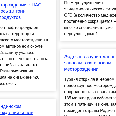
По мере улучшения
сторождении в НАО
эпидемиологической ситуа
ось 10 тонн
ОГОКе количество медико
продуктов
постепенно сокращается 
0 т нефтепродуктов
многие специалисты уже
сь на территории
вернулись домой....
вского месторождения в
ом автономном округе
Скважину удалось
Эрдоган озвучил данны
ть, но специалисты пока
запасам газа в новом
т прибыть на место
месторождении
.Разгерметизация
шла на скважине №6.
Турция открыла в Черном
сь око...
новое крупное месторожд
природного газа с запаса
135 миллиардов кубометр
этом в пятницу, 4 июня, за
яндинском
президент страны Реджеп
рождении сняли