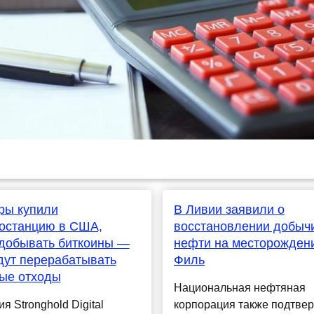
ры купили
В Ливии заявили о
останцию в США,
восстановлении добыч
добывать биткоины —
нефти на месторожден
дут перерабатывать
Филь
ые отходы
Национальная нефтяная
я Stronghold Digital
корпорация также подтве