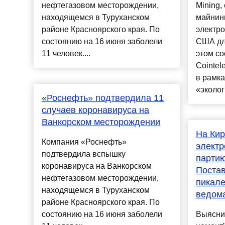
нефтегазовом месторождении,
Mining
находящемся в Туруханском
майнинг
районе Красноярского края. По
электро
состоянию на 16 июня заболели
США дл
11 человек....
этом со
Cointel
в рамк
«эколог
«Роснефть» подтвердила 11
случаев коронавируса на
Ванкорском месторождении
На Ки
Компания «Роснефть»
электр
подтвердила вспышку
партию
коронавируса на Ванкорском
Постав
нефтегазовом месторождении,
пикале
находящемся в Туруханском
ведом
районе Красноярского края. По
состоянию на 16 июня заболели
Выяснил