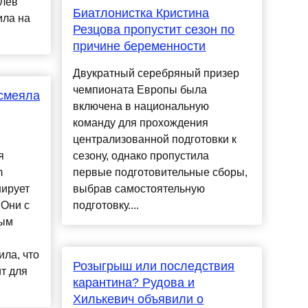
лев
Биатлонистка Кристина
ила на
Резцова пропустит сезон по
причине беременности
Двукратный серебряный призер
чемпионата Европы была
ысмеяла
включена в национальную
команду для прохождения
централизованной подготовки к
я
сезону, однако пропустила
m
первые подготовительные сборы,
нирует
выбрав самостоятельную
 Они с
подготовку....
вым
ла, что
Розыгрыш или последствия
т для
карантина? Рудова и
Хилькевич объявили о