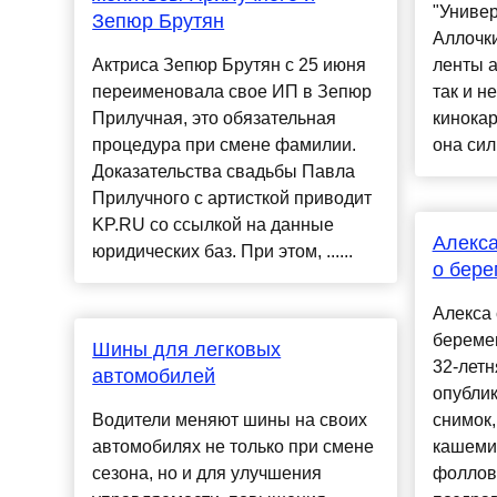
"Универ
Зепюр Брутян
Аллочки
Актриса Зепюр Брутян с 25 июня
ленты а
переименовала свое ИП в Зепюр
так и н
Прилучная, это обязательная
кинокар
процедура при смене фамилии.
она сил
Доказательства свадьбы Павла
Прилучного с артисткой приводит
KP.RU со ссылкой на данные
Алекса
юридических баз. При этом, ......
о бере
Алекса 
береме
Шины для легковых
32-летн
автомобилей
опублик
Водители меняют шины на своих
снимок,
автомобилях не только при смене
кашеми
сезона, но и для улучшения
фоллов