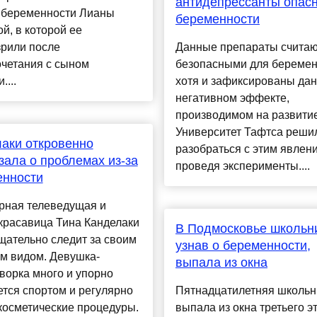
антидепрессанты опас
о беременности Лианы
беременности
й, в которой ее
зрили после
Данные препараты считаю
очетания с сыном
безопасными для беремен
....
хотя и зафиксированы да
негативном эффекте,
производимом на развитие
Университет Тафтса реши
аки откровенно
разобраться с этим явлен
зала о проблемах из-за
проведя эксперименты....
енности
рная телеведущая и
красавица Тина Канделаки
В Подмосковье школьн
щательно следит за своим
узнав о беременности,
м видом. Девушка-
выпала из окна
ворка много и упорно
тся спортом и регулярно
Пятнадцатилетняя школьн
косметические процедуры.
выпала из окна третьего э