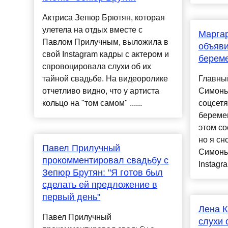
Актриса Зепюр Брютян, которая
улетела на отдых вместе с
Марга
Павлом Прилучным, выложила в
объяви
свой Instagram кадры с актером и
берем
спровоцировала слухи об их
тайной свадьбе. На видеоролике
Главны
отчетливо видно, что у артиста
Симонья
кольцо на "том самом" ......
соцсетя
беремен
этом со
но я сн
Павел Прилучный
Симонья
прокомментировал свадьбу с
Instagra
Зепюр Брутян: "Я готов был
сделать ей предложение в
первый день"
Лена К
Павел Прилучный
слухи 