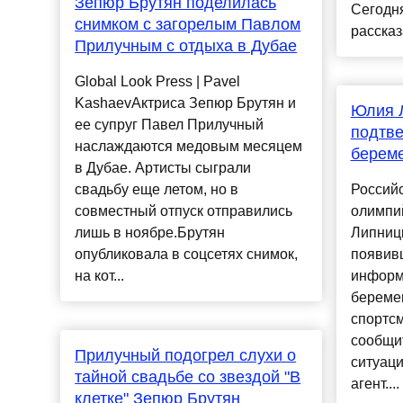
Зепюр Брутян поделилась
Сегодн
снимком с загорелым Павлом
рассказ
Прилучным с отдыха в Дубае
Global Look Press | Pavel
KashaevАктриса Зепюр Брутян и
Юлия 
ее супруг Павел Прилучный
подтве
наслаждаются медовым месяцем
берем
в Дубае. Артисты сыграли
свадьбу еще летом, но в
Российс
совместный отпуск отправились
олимпи
лишь в ноябре.Брутян
Липниц
опубликовала в соцсетях снимок,
появив
на кот...
информ
береме
спортсм
сообщит
Прилучный подогрел слухи о
ситуац
тайной свадьбе со звездой "В
агент....
клетке" Зепюр Брутян