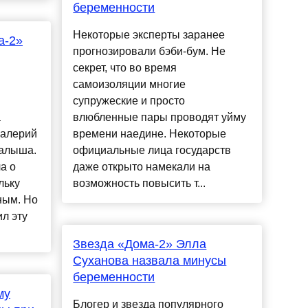
беременности
Некоторые эксперты заранее
а-2»
прогнозировали бэби-бум. Не
секрет, что во время
самоизоляции многие
супружеские и просто
а
влюбленные пары проводят уйму
Валерий
времени наедине. Некоторые
малыша.
официальные лица государств
а о
даже открыто намекали на
льку
возможность повысить т...
ным. Но
л эту
Звезда «Дома-2» Элла
Суханова назвала минусы
беременности
му
Блогер и звезда популярного