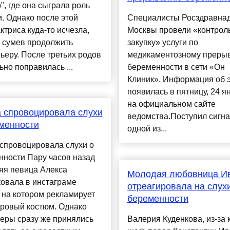
", где она сыграла роль
. Однако после этой
Специалисты Росздравна
ктриса куда-то исчезла,
Москвы провели «контрол
е сумев продолжить
закупку» услуги по
ьеру. После третьих родов
медикаментозному преры
ьно поправилась ...
беременности в сети «Он
Клиник». Информация об 
появилась в пятницу, 24 я
на официальном сайте
 спровоцировала слухи
ведомства.Поступил сигнал
менности
одной из...
спровоцировала слухи о
нности Пару часов назад
яя певица Алекса
Молодая любовница И
овала в инстаграме
отреагировала на слух
 на котором рекламирует
беременности
ровый костюм. Однако
еры сразу же принялись
Валерия Куденкова, из-за 