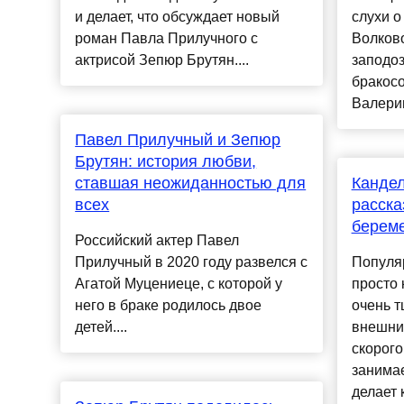
и делает, что обсуждает новый
слухи 
роман Павла Прилучного с
Волково
актрисой Зепюр Брутян....
заподо
бракос
Валерии
Павел Прилучный и Зепюр
Брутян: история любви,
ставшая неожиданностью для
Кандел
всех
расска
берем
Российский актер Павел
Прилучный в 2020 году развелся с
Популя
Агатой Муцениеце, с которой у
просто 
него в браке родилось двое
очень т
детей....
внешни
скорого
занимае
делает 