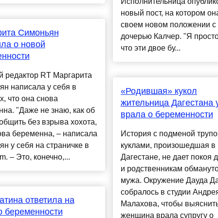
Исполнительница опублик
новый пост, на котором он
своем новом положении с
рита Симоньян
дочерью Калчер. "Я просто
ла о новой
что эти двое бу...
енности
й редактор RT Маргарита
н написала у себя в
«Родившая» кукол
х, что она снова
жительница Дагестана 
на. "Даже не знаю, как об
врала о беременности
общить без взрыва хохота,
ова беременна, – написала
История с подменой трупо
н у себя на страничке в
куклами, произошедшая в
m. – Это, конечно,...
Дагестане, не дает покоя 
и родственникам обманут
мужа. Окружение Дауда Д
собралось в студии Андре
атина ответила на
Малахова, чтобы выяснить
о беременности
женщина врала супругу о