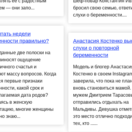
лять ее с радостным
шеф-повар Константин Ив
м — они запо...
бросил свою семью, ответ
слухи о беременности....
итать недели
енности правильно?
Анастасия Костенко в
слухи о повторной
данные две полоски на
беременности
приносят ощущение
ичного счастья и
Модель и блогер Анастаси
т массу вопросов. Когда
Костенко в своем Instagra
ся первые признаки
заверила, что пока не пла
ности, какой срок и
вновь становиться мамой.
лагаемая дата родов?
мужем Дмитрием Тарасо
ясь в женскую
отправились отдыхать на
ьтацию, многие женщины
Мальдивы. Девушка отмети
но знаю...
это место отлично подходи
тех, кто ......