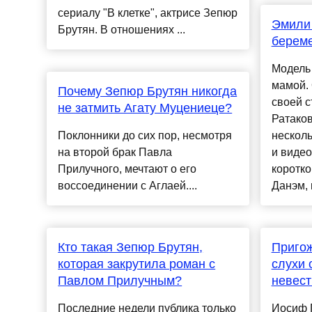
сериалу "В клетке", актрисе Зепюр
Эмили 
Брутян. В отношениях ...
берем
Модель 
мамой. 
Почему Зепюр Брутян никогда
своей с
не затмить Агату Муцениеце?
Ратако
Поклонники до сих пор, несмотря
нескол
на второй брак Павла
и видео
Прилучного, мечтают о его
коротк
воссоединении с Аглаей....
Данэм, г
Кто такая Зепюр Брутян,
Приго
которая закрутила роман с
слухи 
Павлом Прилучным?
невест
Последние недели публика только
Иосиф 