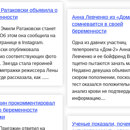
Ратаковски объявила о
енности
Анна Левченко из «Дом
сомневается в своей
Эмили Ратаковски станет
беременности
Об этом она сообщила на
транице в Instagram.
Одна из давних участниц
вски опубликовала
телепроекта «Дом-2» Анн
ько соответствующих фото
Левченко и ее бойфренд 
. Звезда стала героиней
тщетно пытаются зачать 
ометражки режиссера Лены
Недавно девушка объявил
де рассказала, как ......
скором пополнении, поско
тест оказался положитель
анализ крови не подтверди
информацию....
жин прокомментировал
о беременности
ки
Ученые показали, поче
Пригожин ответил на