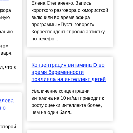
Елена Степаненко. Запись
дзора
короткого разговора с юмористкой
ьную
включили во время эфира
программы «Пусть говорят».
ванию
Корреспондент спросил артистку
по телефо...
этом
нваря,
Концентрация витамина D во
, что в
время беременности
повлияла на интеллект детей
Увеличение концентрации
витамина на 10 нг/мл приводит к
влева
росту оценки интеллекта более,
и о
чем на один балл...
которой