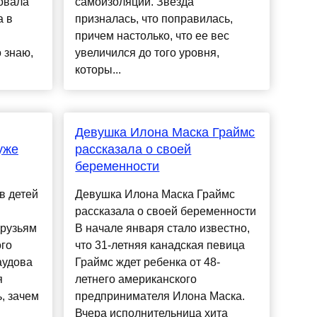
овала
самоизоляции. Звезда
а в
призналась, что поправилась,
причем настолько, что ее вес
 знаю,
увеличился до того уровня,
которы...
Девушка Илона Маска Граймс
уже
рассказала о своей
беременности
в детей
Девушка Илона Маска Граймс
рассказала о своей беременности
друзьям
В начале января стало известно,
ого
что 31-летняя канадская певица
аудова
Граймс ждет ребенка от 48-
я
летнего американского
, зачем
предпринимателя Илона Маска.
Вчера исполнительница хита