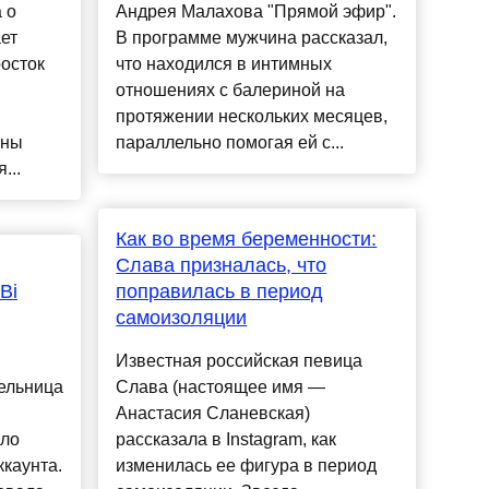
 о
Андрея Малахова "Прямой эфир".
ет
В программе мужчина рассказал,
осток
что находился в интимных
отношениях с балериной на
протяжении нескольких месяцев,
аны
параллельно помогая ей с...
...
Как во время беременности:
Слава призналась, что
Bi
поправилась в период
самоизоляции
Известная российская певица
ельница
Слава (настоящее имя —
Анастасия Сланевская)
ало
рассказала в Instagram, как
ккаунта.
изменилась ее фигура в период