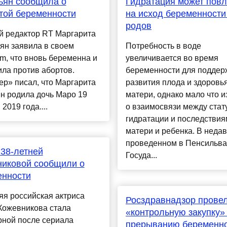
ьян сообщила о
Гидратация может повл
той беременности
на исход беременности
родов
й редактор RT Маргарита
ян заявила в своем
Потребность в воде
am, что вновь беременна и
увеличивается во время
ла против абортов.
беременности для поддер
р» писал, что Маргарита
развития плода и здоровь
н родила дочь Маро 19
матери, однако мало что и
2019 года....
о взаимосвязи между стат
гидратации и последствия
матери и ребенка. В неда
проведенном в Пенсильв
 38-летней
Госуда...
никовой сообщили о
енности
яя российская актриса
Росздравнадзор прове
Кожевникова стала
«контрольную закупку»
рной после сериала
прерыванию беременн