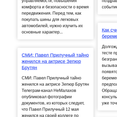
управляемости, повышения
поздрав
комфорта и безопасности о время
событие
передвижения. Перед тем, как
покупать шины для легковых
автомобилей, нужно изучить их
Как сч
основные характер...
берем
Долгож
тесте 
СМИ: Павел Прилучный тайно
безгран
женился на актрисе Зепюр
вызываю
Брутян
появят
СМИ: Павел Прилучный тайно
беремен
женился на актрисе Зепюр Брутян
предпо
Телеграм-канал НеМалахов
Обраща
опубликовал фотографии
консул
документов, из которых следует,
уже точ
что Павел Прилучный 12 мая
женился на своей коллеге по