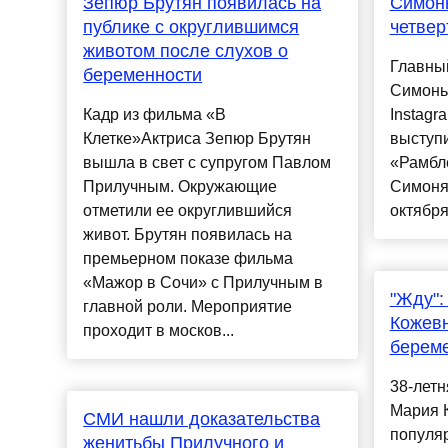
Зепюр Брутян появилась на
Симон
публике с округлившимся
четвер
животом после слухов о
Главны
беременности
Симонь
Кадр из фильма «В
Instagr
Клетке»Актриса Зепюр Брутян
выступи
вышла в свет с супругом Павлом
«Рамбле
Прилучным. Окружающие
Симоня
отметили ее округлившийся
октября 
живот. Брутян появилась на
премьерном показе фильма
«Мажор в Сочи» с Прилучным в
"Жду":
главной роли. Мероприятие
Кожев
проходит в москов...
берем
38-летн
Мария 
СМИ нашли доказательства
популя
женитьбы Прилучного и