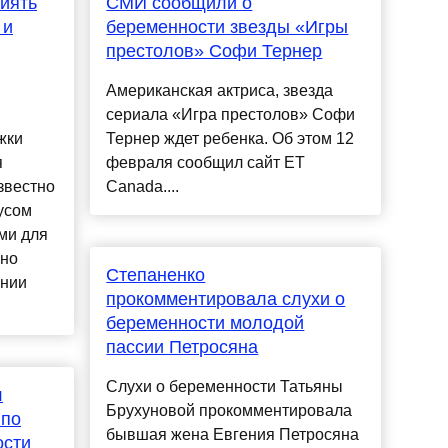
иять
СМИ сообщили о
 и
беременности звезды «Игры
престолов» Софи Тернер
Американская актриса, звезда
сериала «Игра престолов» Софи
жки
Тернер ждет ребенка. Об этом 12
я
февраля сообщил сайт ET
звестно
Canada....
усом
ми для
вно
Степаненко
ании
прокомментировала слухи о
беременности молодой
пассии Петросяна
Слухи о беременности Татьяны
л
Брухуновой прокомментировала
 по
бывшая жена Евгения Петросяна
ости