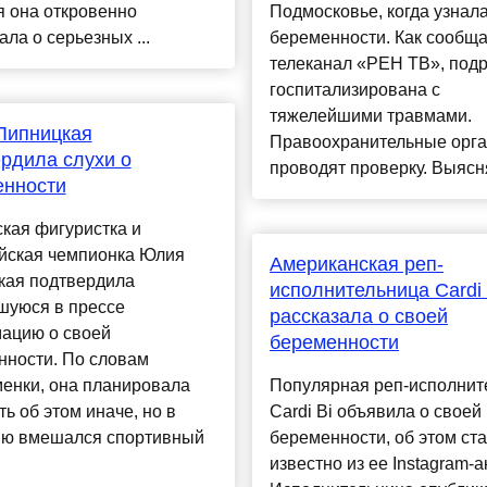
я она откровенно
Подмосковье, когда узнала
ала о серьезных ...
беременности. Как сообща
телеканал «РЕН ТВ», подр
госпитализирована с
тяжелейшими травмами.
Липницкая
Правоохранительные орг
рдила слухи о
проводят проверку. Выясня
енности
кая фигуристка и
йская чемпионка Юлия
Американская реп-
кая подтвердила
исполнительница Cardi 
шуюся в прессе
рассказала о своей
ацию о своей
беременности
нности. По словам
енки, она планировала
Популярная реп-исполнит
ь об этом иначе, но в
Cardi Bi объявила о своей
ию вмешался спортивный
беременности, об этом ст
известно из ее Instagram-а