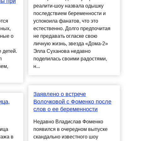
ны при
реалити-шоу назвала одышку
последствием беременности и
тся
успокоила фанатов, что это
ных,
естественно. Долго предпочитая
нные о
не предавать огласке свою
личную жизнь, звезда «Дома-2»
 детей.
Элла Суханова недавно
л
поделилась своими радостями,
ием,
н...
Заявлено о встрече
ица,
Волочковой с Фоменко после
слов о ее беременности
Недавно Владислав Фоменко
ица
появился в очередном выпуске
тажа в
скандально известного шоу