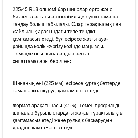
225/45 R18 өлшемі бар шиналар орта және
бизнес кластағы автомобильдер үшін тамаша
таңдау болып табылады. Олар тұрақтылық пен
жайлылық арасындағы тепе-теңдікті
қамтамасыз етеді, бұл әсіресе жазғы ауа-
райында көлік жүргізу кезінде маңызды.
Төменде осы шиналардың негізгі
сипаттамалары берілген:
Шинаның ені (225 мм): әсіресе құрғақ беттерде
тамаша жол жүруді қамтамасыз етеді.
Формат арақатынасы (45%): Төмен профильді
шиналар бұрылыстардағы жақсы тұрақтылықты
қамтамасыз етеді және рульдік басқарудың
дәлдігін қамтамасыз етеді.