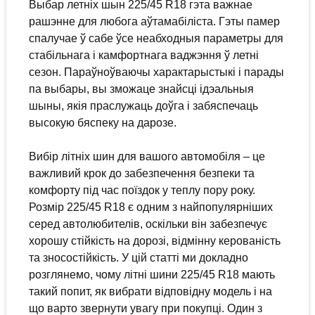
Выбар летніх шын 225/45 R18 гэта важнае
рашэнне для любога аўтамабіліста. Гэты памер
спалучае ў сабе ўсе неабходныя параметры для
стабільнага і камфортнага ваджэння ў летні
сезон. Параўноўваючы характарыстыкі і парады
па выбары, вы зможаце знайсці ідэальныя
шыны, якія праслужаць доўга і забяспечаць
высокую бяспеку на дарозе.
Вибір літніх шин для вашого автомобіля – це
важливий крок до забезпечення безпеки та
комфорту під час поїздок у теплу пору року.
Розмір 225/45 R18 є одним з найпопулярніших
серед автолюбителів, оскільки він забезпечує
хорошу стійкість на дорозі, відмінну керованість
та зносостійкість. У цій статті ми докладно
розглянемо, чому літні шини 225/45 R18 мають
такий попит, як вибрати відповідну модель і на
що варто звернути увагу при покупці. Один з