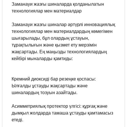
Заманауи жазғы шиналарда қолданылатын
технологиялар мен материалдар
Заманауи жазғы шиналар әртүрлі инновациялық
технологиялар мен материалдардың көмегімен
шығарылады, бұл олардың ұстауын,
тұрақтылығын және қызмет ету мерзімін
жақсартады. Ең маңызды технологиялардың
кейбірі мыналарды қамтиды:
Кремний диоксиді бар резеңке қоспасы:
Ылғалды ұстауды жақсартады және
шиналардың тозуын азайтады.
Асимметриялық протектор үлгісі: құрғақ және
дымқыл жолдарда тамаша ұстауды қамтамасыз
етеді.