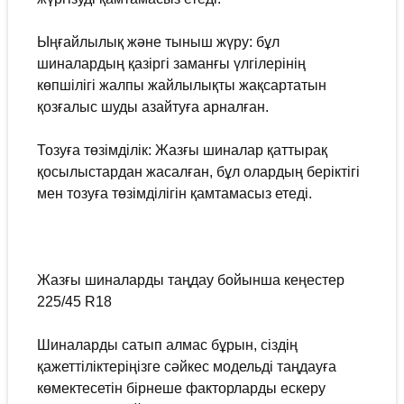
Ыңғайлылық және тыныш жүру: бұл
шиналардың қазіргі заманғы үлгілерінің
көпшілігі жалпы жайлылықты жақсартатын
қозғалыс шуды азайтуға арналған.
Тозуға төзімділік: Жазғы шиналар қаттырақ
қосылыстардан жасалған, бұл олардың беріктігі
мен тозуға төзімділігін қамтамасыз етеді.
Жазғы шиналарды таңдау бойынша кеңестер
225/45 R18
Шиналарды сатып алмас бұрын, сіздің
қажеттіліктеріңізге сәйкес модельді таңдауға
көмектесетін бірнеше факторларды ескеру