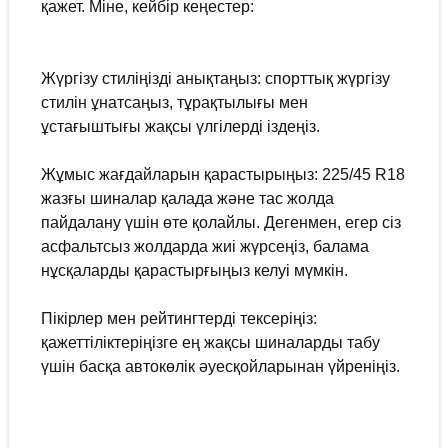
қажет. Міне, кейбір кеңестер:
Жүргізу стиліңізді анықтаңыз: спорттық жүргізу
стилін ұнатсаңыз, тұрақтылығы мен
ұстағыштығы жақсы үлгілерді іздеңіз.
Жұмыс жағдайларын қарастырыңыз: 225/45 R18
жазғы шиналар қалада және тас жолда
пайдалану үшін өте қолайлы. Дегенмен, егер сіз
асфальтсыз жолдарда жиі жүрсеңіз, балама
нұсқаларды қарастырғыңыз келуі мүмкін.
Пікірлер мен рейтингтерді тексеріңіз:
қажеттіліктеріңізге ең жақсы шиналарды табу
үшін басқа автокөлік әуесқойларынан үйреніңіз.