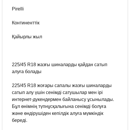
Pirelli
Континенттік
Қайырлы жыл
225/45 R18 жазғы шиналарды қайдан сатып
алуға болады
225/45 R18 жоғары сапалы жазғы шиналарды
сатып алу үшін сенімді сатушылар мен ірі
интернет-дүкендермен байланысу ұсынылады.
Бұл өнімнің түпнұсқалығына сенімді болуға
және өндірушіден кепілдік алуға мүмкіндік
береді.