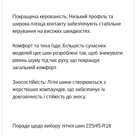
Покращена керованість: Низький профіль та
широка площа контакту забезпечують стабільне
керування на високих швидкостях.
Комфорт та тиха їзда: Більшість сучасних
моделей цих шин розроблені так, щоб знижувати
рівень шуму під час руху, що покращує
загальний комфорт.
Зносостійкість: Літні шини створюються з
жорсткіших компаундів, що забезпечує їх
довговічність і стійкість до зносу.
Поради щодо вибору літніх шин 225/45 R18