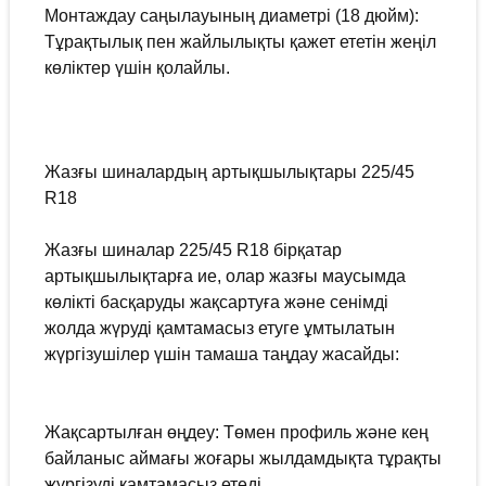
Монтаждау саңылауының диаметрі (18 дюйм):
Тұрақтылық пен жайлылықты қажет ететін жеңіл
көліктер үшін қолайлы.
Жазғы шиналардың артықшылықтары 225/45
R18
Жазғы шиналар 225/45 R18 бірқатар
артықшылықтарға ие, олар жазғы маусымда
көлікті басқаруды жақсартуға және сенімді
жолда жүруді қамтамасыз етуге ұмтылатын
жүргізушілер үшін тамаша таңдау жасайды:
Жақсартылған өңдеу: Төмен профиль және кең
байланыс аймағы жоғары жылдамдықта тұрақты
жүргізуді қамтамасыз етеді.