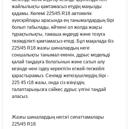
жайлылықты қамтамасыз етудің маңызды
қадамы. Көлемі 225/45 R18 автокөлік
әуесқойлары арасында ең танымалдардың бірі
болып табылады, өйткені ол жолда жақсы
тұрақтылықты, тамаша өңдеуді және тозуға
төзімділікті қамтамасыз етеді. Бұл мақалада біз
225/45 R18 жазғы шиналардың неге
соншалықты танымал екенін, дұрыс модельді
қалай таңдауға болатынын және сатып алу
кезінде нені іздеу керектігін егжей-тегжейлі
қарастырамыз. Сенімді жеткізушілердің бірі -
225 45 r18 жазы, онда сіз өзіңіздің
талаптарыңызға сәйкес дұрыс үлгіні таңдай
аласыз.
Жазғы шиналардың негізгі сипаттамалары
225/45 R18