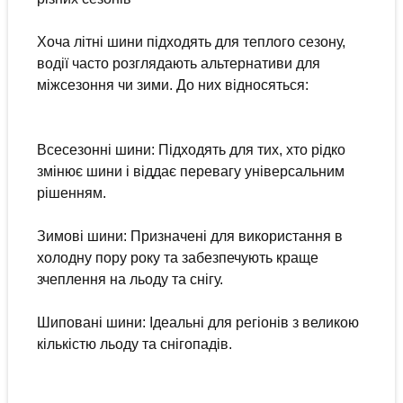
Хоча літні шини підходять для теплого сезону,
водії часто розглядають альтернативи для
міжсезоння чи зими. До них відносяться:
Всесезонні шини: Підходять для тих, хто рідко
змінює шини і віддає перевагу універсальним
рішенням.
Зимові шини: Призначені для використання в
холодну пору року та забезпечують краще
зчеплення на льоду та снігу.
Шиповані шини: Ідеальні для регіонів з великою
кількістю льоду та снігопадів.