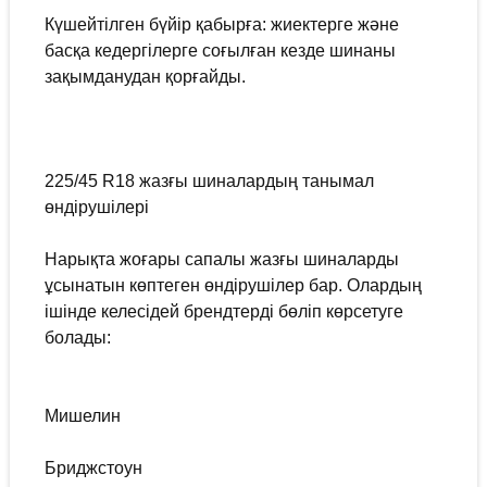
Күшейтілген бүйір қабырға: жиектерге және
басқа кедергілерге соғылған кезде шинаны
зақымданудан қорғайды.
225/45 R18 жазғы шиналардың танымал
өндірушілері
Нарықта жоғары сапалы жазғы шиналарды
ұсынатын көптеген өндірушілер бар. Олардың
ішінде келесідей брендтерді бөліп көрсетуге
болады:
Мишелин
Бриджстоун