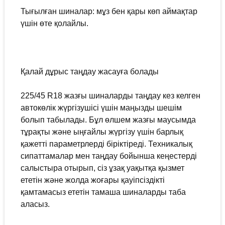
Тығылған шиналар: мұз бен қары көп аймақтар
үшін өте қолайлы.
Қалай дұрыс таңдау жасауға болады
225/45 R18 жазғы шиналарды таңдау кез келген
автокөлік жүргізушісі үшін маңызды шешім
болып табылады. Бұл өлшем жазғы маусымда
тұрақты және ыңғайлы жүргізу үшін барлық
қажетті параметрлерді біріктіреді. Техникалық
сипаттамалар мен таңдау бойынша кеңестерді
салыстыра отырып, сіз ұзақ уақытқа қызмет
ететін және жолда жоғары қауіпсіздікті
қамтамасыз ететін тамаша шиналарды таба
аласыз.