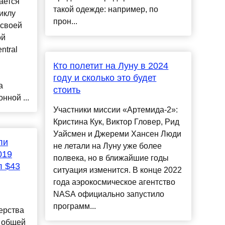
рается
такой одежде: например, по
иклу
прон...
 своей
ой
ntral
Кто полетит на Луну в 2024
году и сколько это будет
а
стоить
нной ...
Участники миссии «Артемида-2»:
Кристина Кук, Виктор Гловер, Рид
Уайсмен и Джереми Хансен Люди
ли
не летали на Луну уже более
019
полвека, но в ближайшие годы
л $43
ситуация изменится. В конце 2022
года аэрокосмическое агентство
NASA официально запустило
программ...
ерства
м общей