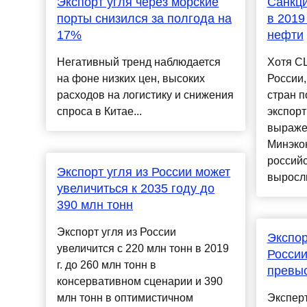
Экспорт угля через морские
Санкц
порты снизился за полгода на
в 2019
17%
нефти
Негативный тренд наблюдается
Хотя С
на фоне низких цен, высоких
России,
расходов на логистику и снижения
стран п
спроса в Китае...
экспорт
выражен
Минэко
россий
Экспорт угля из России может
выросли
увеличиться к 2035 году до
390 млн тонн
Экспорт угля из России
Экспор
увеличится с 220 млн тонн в 2019
России
г. до 260 млн тонн в
превыс
консервативном сценарии и 390
млн тонн в оптимистичном
Экспер