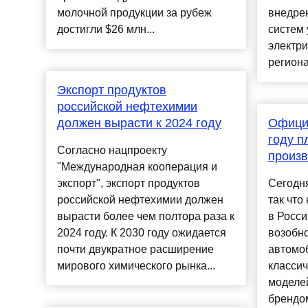
молочной продукции за рубеж
внедре
достигли $26 млн...
систем
электри
регионах
Экспорт продуктов
российской нефтехимии
должен вырасти к 2024 году
Официа
году п
Согласно нацпроекту
произв
"Международная кооперация и
экспорт", экспорт продуктов
Сегодня
российской нефтехимии должен
так что
вырасти более чем полтора раза к
в Росси
2024 году. К 2030 году ожидается
возобн
почти двукратное расширение
автомоб
мирового химического рынка...
классич
моделей
брендом