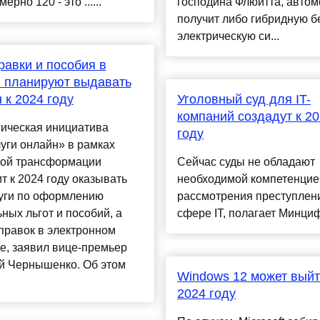
мерно 120 - это ......
господина Флюитта, авто
получит либо гибридную б
электрическую си...
равки и пособия в
 планируют выдавать
 к 2024 году
Уголовный суд для IT-
компаний создадут к 2
гическая инициатива
году
уги онлайн» в рамках
ой трансформации
Сейчас суды не обладают
т к 2024 году оказывать
необходимой компетенцие
луги по оформлению
рассмотрения преступлен
ных льгот и пособий, а
сфере IT, полагает Минциф
правок в электронном
е, заявил вице-премьер
й Чернышенко. Об этом
Windows 12 может выйт
2024 году