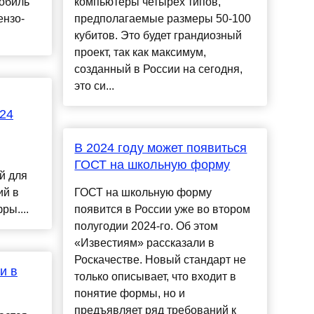
мобиль
компьютеры четырех типов,
ензо-
предполагаемые размеры 50-100
кубитов. Это будет грандиозный
проект, так как максимум,
созданный в России на сегодня,
это си...
024
В 2024 году может появиться
ГОСТ на школьную форму
й для
ий в
ГОСТ на школьную форму
ры....
появится в России уже во втором
полугодии 2024-го. Об этом
«Известиям» рассказали в
Роскачестве. Новый стандарт не
и в
только описывает, что входит в
понятие формы, но и
предъявляет ряд требований к