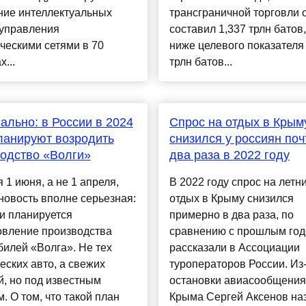
ние интеллектуальных
трансграничной торговли 
 управления
составил 1,337 трлн батов,
ческими сетями в 70
ниже целевого показателя 
...
трлн батов...
льно: в России в 2024
Спрос на отдых в Крым
ланируют возродить
снизился у россиян поч
одство «Волги»
два раза в 2022 году
 1 июня, а не 1 апреля,
В 2022 году спрос на летн
 новость вполне серьезная:
отдых в Крыму снизился
и планируется
примерно в два раза, по
овление производства
сравнению с прошлым год
илей «Волга». Не тех
рассказали в Ассоциации
еских авто, а свежих
туроператоров России. Из
, но под известным
остановки авиасообщения
. О том, что такой план
Крыма Сергей Аксенов на