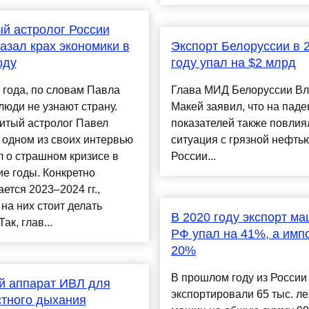
й астролог России
азал крах экономики в
Экспорт Белоруссии в 
оду
году упал на $2 млрд
 года, по словам Павла
Глава МИД Белоруссии В
люди не узнают страну.
Макей заявил, что на паде
итый астролог Павел
показателей также повлия
 одном из своих интервью
ситуация с грязной нефтью
 о страшном кризисе в
России...
е годы. Конкретно
ется 2023–2024 гг.,
на них стоит делать
В 2020 году экспорт ма
Так, глав...
РФ упал на 41%, а импо
20%
В прошлом году из России
й аппарат ИВЛ для
экспортировали 65 тыс. л
тного дыхания