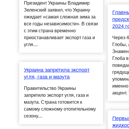
Президент Украины Владимир
Зеленский заявил, что Украину
Главны
ожидает «самая сложная зима за
предск
все годы независимости». В связи
2024 г
с этим страна временно
приостанавливает экспорт газа и
Через 4
угля....
Глобы, 
Знамен
Глоба в
поведал
Украина запретила экспорт
грядущи
угля, газа и мазута
упомина
именно 
Правительство Украины
акцент. 
запретило экспорт угля, газа и
мазута. Страна готовится к
самому сложному отопительному
сезону....
Первы
жидкос