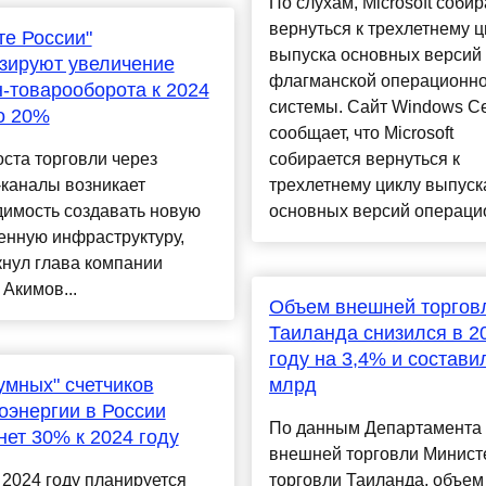
По слухам, Microsoft соби
вернуться к трехлетнему ц
те России"
выпуска основных версий
зируют увеличение
флагманской операционн
-товарооборота к 2024
системы. Сайт Windows Ce
о 20%
сообщает, что Microsoft
оста торговли через
собирается вернуться к
-каналы возникает
трехлетнему циклу выпуск
димость создавать новую
основных версий операцио
енную инфраструктуру,
нул глава компании
Акимов...
Объем внешней торгов
Таиланда снизился в 2
году на 3,4% и состави
умных" счетчиков
млрд
оэнергии в России
По данным Департамента
нет 30% к 2024 году
внешней торговли Минист
 2024 году планируется
торговли Таиланда, объе