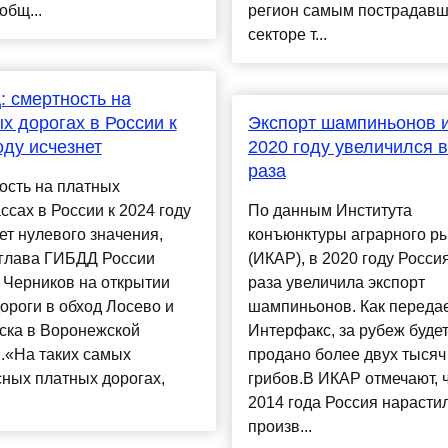
общ...
регион самым пострадавш
секторе т...
 смертность на
х дорогах в России к
Экспорт шампиньонов и
оду исчезнет
2020 году увеличился в
раза
ость на платных
ссах в России к 2024 году
По данным Института
ет нулевого значения,
конъюнктуры аграрного р
 глава ГИБДД России
(ИКАР), в 2020 году Россия
 Черников на открытии
раза увеличила экспорт
ороги в обход Лосево и
шампиньонов. Как переда
ска в Воронежской
Интерфакс, за рубеж буде
.«На таких самых
продано более двух тысяч
ных платных дорогах,
грибов.В ИКАР отмечают, ч
2014 года Россия нарасти
произв...