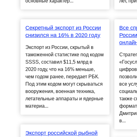
основные характер...
лет, при
Секретный экспорт из России
Все сп
снизился на 16% в 2020 году
России
онлайн
Экспорт из России, скрытый в
таможенной статистике под кодом
Страте
SSSS, составил $11,5 млрд в
«Госусл
2020 году, что на 16% меньше,
цифров
чем годом ранее, передает РБК.
позволи
Под этим кодом могут скрываться
все ус
вооружения, военная техника,
социаль
летательные аппараты и ядерные
также с
материа...
формат
Дмитри
в...
Экспорт российской рыбной