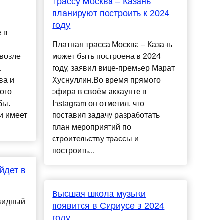
Трассу Москва – Казань
планируют построить к 2024
году
 в
Платная трасса Москва – Казань
 возле
может быть построена в 2024
а
году, заявил вице-премьер Марат
ва и
Хуснуллин.Во время прямого
ого
эфира в своём аккаунте в
бы.
Instagram он отметил, что
и имеет
поставил задачу разработать
план мероприятий по
строительству трассы и
построить...
йдет в
Высшая школа музыки
евидный
появится в Сириусе в 2024
году