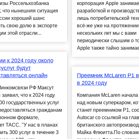
изы Россельхозбанка
корпорация Apple занимае
, что нынешняя ситуация
разработкой и производст
оссии хороший шанс
лишь потребительской тех
ть свою долю в экспорте
всё-же уже на протяжении
ии этой отрасли...
нескольких лет мы с вами
периодически слышим о то
Apple также тайно занимает
ии к 2024 году около
суслуг будут
тавляться онлайн
Преемник McLaren P1 
в 2024 году
Минкомсвязи РФ Максут
заявил, что к 2024 году
Компания McLaren начала
00 государственных услуг
над новым суперкаром, к
редоставляться гражданам
станет преемником P1, со
тронном формате,
Autocar со ссылкой на гла
т ТАСС. "У нас в планах
британского автопроизвод
ить 300 услуг в течение 3
Майка Флюитта.По словам