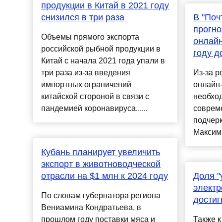
продукции в Китай в 2021 году
снизился в три раза
В "Поч
прогно
Объемы прямого экспорта
онлайн
российской рыбной продукции в
году д
Китай с начала 2021 года упали в
три раза из-за введения
Из-за р
импортных ограничений
онлайн
китайской стороной в связи с
необхо
пандемией коронавируса......
соврем
подчерк
Максим 
Кубань планирует увеличить
экспорт в животноводческой
отрасли на $1 млн к 2024 году
Доля "
электр
По словам губернатора региона
достиг
Вениамина Кондратьева, в
прошлом году поставки мяса и
Также к