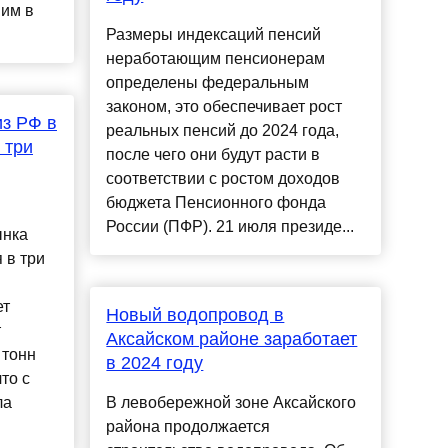
им в
Размеры индексаций пенсий
неработающим пенсионерам
определены федеральным
законом, это обеспечивает рост
з РФ в
реальных пенсий до 2024 года,
 три
после чего они будут расти в
соответствии с ростом доходов
бюджета Пенсионного фонда
России (ПФР). 21 июля президе...
ынка
 в три
ет
Новый водопровод в
т
Аксайском районе заработает
 тонн
в 2024 году
то с
ла
В левобережной зоне Аксайского
района продолжается