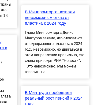
страны
 что
В Минпромторге назвали
в 1,6
невозможным отказ от
пластика к 2024 году
Глава Минпромторга Денис
Мантуров заявил, что отказаться
у
от одноразового пластика к 2024
ти в
году невозможно, но двигаться в
этом направлении правильно, его
слова приводит РИА "Новости".
ий
"Это невозможно. Мы можем
говорить на ......
ом,
-за
В Минтруде пообещали
 глава
реальный рост пенсий к 2024
звал
году