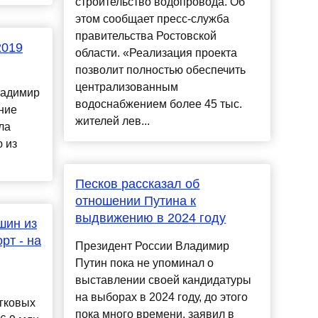
строительство водопровода. Об
этом сообщает пресс-служба
правительства Ростовской
2019
области. «Реализация проекта
позволит полностью обеспечить
централизованным
ладимир
водоснабжением более 45 тыс.
ние
жителей лев...
ла
 из
Песков рассказал об
отношении Путина к
выдвижению в 2024 году
шин из
рт - на
Президент России Владимир
Путин пока не упоминал о
выставлении своей кандидатуры
на выборах в 2024 году, до этого
егковых
пока много времени, заявил в