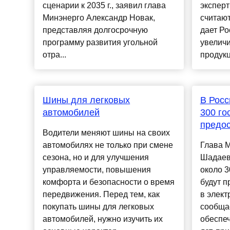
сценарии к 2035 г., заявил глава
эксперт
Минэнерго Александр Новак,
считают
представляя долгосрочную
дает Р
программу развития угольной
увеличи
отра...
продукц
Шины для легковых
В Росс
автомобилей
300 го
предос
Водители меняют шины на своих
автомобилях не только при смене
Глава 
сезона, но и для улучшения
Шадаев 
управляемости, повышения
около 3
комфорта и безопасности о время
будут п
передвижения. Перед тем, как
в элек
покупать шины для легковых
сообщае
автомобилей, нужно изучить их
обеспеч