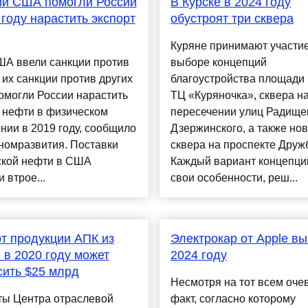
ии США помогли России
В Курске в 2024 году
 году нарастить экспорт
обустроят три сквера
Куряне принимают участие
ША ввели санкции против
выборе концепций
 их санкции против других
благоустройства площади
омогли России нарастить
ТЦ «Куряночка», сквера н
 нефти в физическом
пересечении улиц Радище
ии в 2019 году, сообщило
Дзержинского, а также нов
номразвития. Поставки
сквера на проспекте Друж
ской нефти в США
Каждый вариант концепци
 втрое...
свои особенности, реш...
т продукции АПК из
Электрокар от Apple вы
 в 2020 году может
2024 году
ить $25 млрд
Несмотря на тот всем оч
ты Центра отраслевой
факт, согласно которому