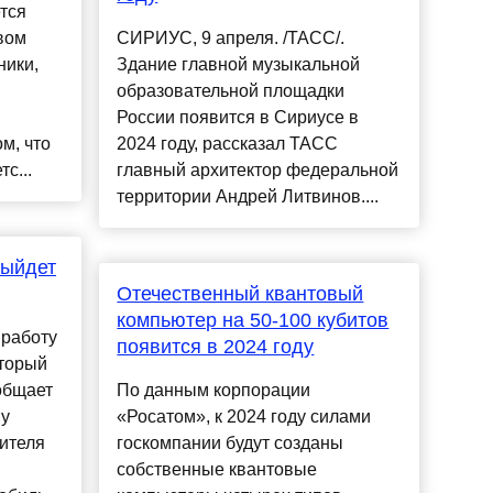
тся
вом
СИРИУС, 9 апреля. /ТАСС/.
ники,
Здание главной музыкальной
образовательной площадки
России появится в Сириусе в
м, что
2024 году, рассказал ТАСС
с...
главный архитектор федеральной
территории Андрей Литвинов....
выйдет
Отечественный квантовый
компьютер на 50-100 кубитов
 работу
появится в 2024 году
оторый
общает
По данным корпорации
ву
«Росатом», к 2024 году силами
ителя
госкомпании будут созданы
собственные квантовые