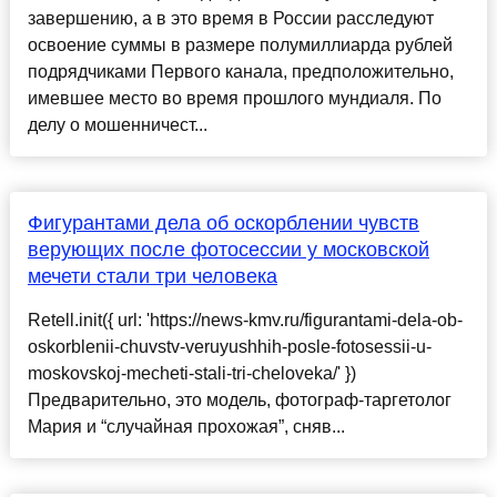
завершению, а в это время в России расследуют
освоение суммы в размере полумиллиарда рублей
подрядчиками Первого канала, предположительно,
имевшее место во время прошлого мундиаля. По
делу о мошенничест...
Фигурантами дела об оскорблении чувств
верующих после фотосессии у московской
мечети стали три человека
Retell.init({ url: 'https://news-kmv.ru/figurantami-dela-ob-
oskorblenii-chuvstv-veruyushhih-posle-fotosessii-u-
moskovskoj-mecheti-stali-tri-cheloveka/' })
Предварительно, это модель, фотограф-таргетолог
Мария и “случайная прохожая”, сняв...