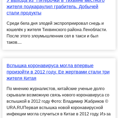
У выхода из "Пятёрочки"в Тихвине местного
жителя подкараулил грабитель. Добычей
стали продукты
Среди бела дня злодей экспроприировал снедь и
кошелёк у жителя Тихвинского района Ленобласти.
После этого злоумышленник сел в такси и был
таков....
Вспышка коронавируса могла впервые
произойти в 2012 году. Ее жертвами стали три
жителя Китая
По мнению журналистов, китайские ученые долго
скрывали возможную связь нового коронавируса со
вспышкой в 2012 году Фото: Владимир Жабриков ©
URA.RUПервая вспышка новой коронавирусной
инфекции могла случиться в Китае в 2012 году. Из-за