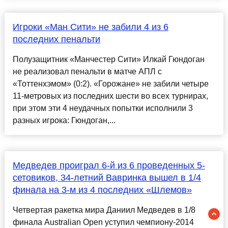
Игроки «Ман Сити» не забили 4 из 6
последних пенальти
Полузащитник «Манчестер Сити» Илкай Гюндоган
не реализовал пенальти в матче АПЛ с
«Тоттенхэмом» (0:2). «Горожане» не забили четыре
11-метровых из последних шести во всех турнирах,
при этом эти 4 неудачных попытки исполнили 3
разных игрока: Гюндоган,...
Медведев проиграл 6-й из 6 проведенных 5-
сетовиков, 34-летний Вавринка вышел в 1/4
финала на 3-м из 4 последних «Шлемов»
Четвертая ракетка мира Даниил Медведев в 1/8
финала Australian Open уступил чемпиону-2014