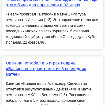
этого было два поражения в 32 играх
«Реал» проиграл «Бетису» в матче 27-го тура
чемпионата Испании (1:2). Это поражение стало для
команды Зинедина Зидана четвертым в семи
последних матчах во всех турнирах. 6 февраля
мадридский клуб уступил «Реал Сосьедаду» в Кубке
Испании, 22 февраля ...
Овечкин не забил в 5 играх подряд,
«Вашингтон» проиграл 4 из 5 последних
матчей
Капитан «Вашингтона» Александр Овечкин не
отметился результативными действиями в матче
чемпионата НХЛ с «Вегасом» (2:3). Россиянин не
набрал очков в 5 играх подряд, обновив свой