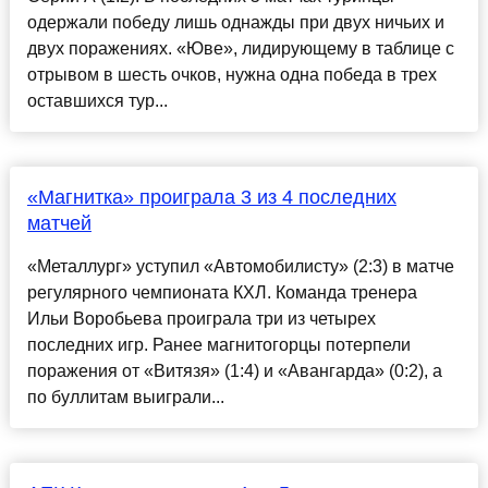
одержали победу лишь однажды при двух ничьих и
двух поражениях. «Юве», лидирующему в таблице с
отрывом в шесть очков, нужна одна победа в трех
оставшихся тур...
«Магнитка» проиграла 3 из 4 последних
матчей
«Металлург» уступил «Автомобилисту» (2:3) в матче
регулярного чемпионата КХЛ. Команда тренера
Ильи Воробьева проиграла три из четырех
последних игр. Ранее магнитогорцы потерпели
поражения от «Витязя» (1:4) и «Авангарда» (0:2), а
по буллитам выиграли...