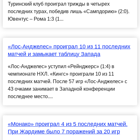
Туринский клуб проиграл трижды в четырех
последних турах, победив лишь «Сампдорию» (2:0).
Ювентус – Рома 1:3 (1...
«Лос-Анджелес» проиграл 10 из 11 последних
матчей и замыкает таблицу Запада
«Лос-Анджелес» уступил «Рейнджерс» (1:4) в
чемпионате НХЛ. «Кингс» проиграли 10 из 11
последних матчей. После 57 игр «Лос-Анджелес» с
43 очками занимает в Западной конференции
последнее место....
«Монако» проиграл 4 из 5 последних матчей.
При Жардиме было 7 поражений за 20 игр