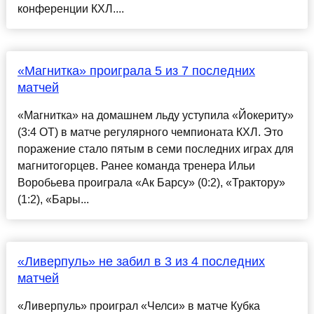
конференции КХЛ....
«Магнитка» проиграла 5 из 7 последних
матчей
«Магнитка» на домашнем льду уступила «Йокериту»
(3:4 ОТ) в матче регулярного чемпионата КХЛ. Это
поражение стало пятым в семи последних играх для
магнитогорцев. Ранее команда тренера Ильи
Воробьева проиграла «Ак Барсу» (0:2), «Трактору»
(1:2), «Бары...
«Ливерпуль» не забил в 3 из 4 последних
матчей
«Ливерпуль» проиграл «Челси» в матче Кубка