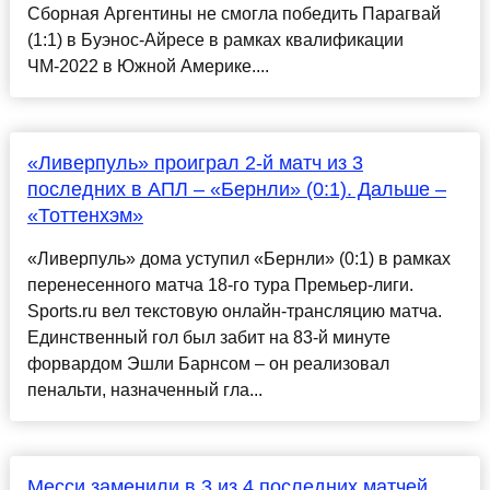
Сборная Аргентины не смогла победить Парагвай
(1:1) в Буэнос-Айресе в рамках квалификации
ЧМ-2022 в Южной Америке....
«Ливерпуль» проиграл 2-й матч из 3
последних в АПЛ – «Бернли» (0:1). Дальше –
«Тоттенхэм»
«Ливерпуль» дома уступил «Бернли» (0:1) в рамках
перенесенного матча 18-го тура Премьер-лиги.
Sports.ru вел текстовую онлайн-трансляцию матча.
Единственный гол был забит на 83-й минуте
форвардом Эшли Барнсом – он реализовал
пенальти, назначенный гла...
Месси заменили в 3 из 4 последних матчей