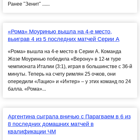
Ранее "Зенит" ......
«Рома» Моуринью вышла на 4-е место,
выиграв 4 из 5 последних матчей Серии А
«Рома» вышла на 4-е место в Серии А. Команда
Жозе Моуринью победила «Верону» в 12-м туре
чемпионата Италии (3:1), играя в большинстве с 36-й
минуты. Теперь на счету римлян 25 очков, они
опередили «Лацио» и «Интер» – у этих команд по 24
балла. «Рома»...
Аргентина сыграла вничью с Парагваем в 6 из
8 последних домашних матчей в
квалификации ЧМ