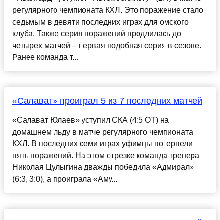
регулярного чемпионата КХЛ. Это поражение стало
седьмым в девяти последних играх для омского
клуба. Также серия поражений продлилась до
четырех матчей – первая подобная серия в сезоне.
Ранее команда т...
«Салават» проиграл 5 из 7 последних матчей
«Салават Юлаев» уступил СКА (4:5 ОТ) на
домашнем льду в матче регулярного чемпионата
КХЛ. В последних семи играх уфимцы потерпели
пять поражений. На этом отрезке команда тренера
Николая Цулыгина дважды победила «Адмирал»
(6:3, 3:0), а проиграла «Аму...