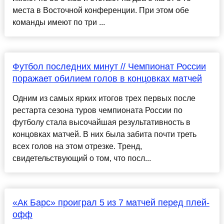
места в Восточной конференции. При этом обе
команды имеют по три ...
Футбол последних минут // Чемпионат России
поражает обилием голов в концовках матчей
Одним из самых ярких итогов трех первых после
рестарта сезона туров чемпионата России по
футболу стала высочайшая результативность в
концовках матчей. В них была забита почти треть
всех голов на этом отрезке. Тренд,
свидетельствующий о том, что посл...
«Ак Барс» проиграл 5 из 7 матчей перед плей-
офф