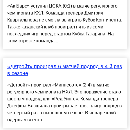
«Ак Барс» уступил ЦСКА (0:1) в матче регулярного
чемпионата КХЛ. Команда тренера Дмитрия
Квартальнова не смогла выиграть Кубок Континента.
Также казанский клуб проиграл пять из семи
последних игр перед стартом Кубка Гагарина. На
этом отрезке команда...
«Детройт» проиграл 6 матчей подряд в 4-й раз
в сезоне
«Детройт» проиграл «Миннесоте» (2:4) в матче
регулярного чемпионата НХЛ. Это поражение стало
шестым подряд для «Ред Уингс». Команда тренера
Джеффа Блэшилла проигрывает шесть игр подряд в
четвертый раз в нынешнем сезоне. В январе клуб
одержал всего т...