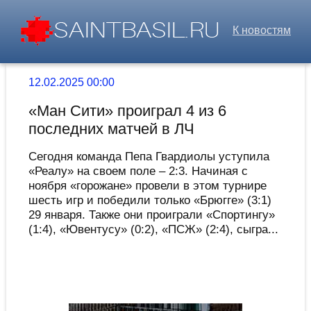
К новостям
12.02.2025 00:00
«Ман Сити» проиграл 4 из 6
последних матчей в ЛЧ
Сегодня команда Пепа Гвардиолы уступила
«Реалу» на своем поле – 2:3. Начиная с
ноября «горожане» провели в этом турнире
шесть игр и победили только «Брюгге» (3:1)
29 января. Также они проиграли «Спортингу»
(1:4), «Ювентусу» (0:2), «ПСЖ» (2:4), сыгра...