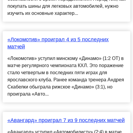
покупать шины для легковых автомобилей, нужно
изучить их основные характер...
«Локомотив» проиграл 4 из 5 последних
матчей
«Локомотив» уступил минскому «Динамо» (1:2 ОТ) в
матче регулярного чемпионата КХЛ. Это поражение
стало четвертым в последних пяти играх для
ярославского клуба. Ранее команда тренера Андрея
Скабелки обыграла рижское «Динамо» (3:1), но
проиграла «Авто...
«Авангард» проиграл 7 из 9 последних матчей
«Авангард» уступил «Автомобилисту» (2:4) в матче