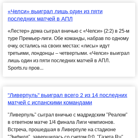
«Челси» выиграл лишь один из пяти
последних матчей в АПЛ
«Лестер» дома сыграл вничью с «Челси» (2:2) в 25-м
туре Премьер-лиги. Обе команды, набрав по одному
очку, остались на своих местах: «лисы» идут
третьими, лондонцы – четвертыми. «Челси» выиграл
лишь один из пяти последних матчей в АПЛ.
Sports.ru пров...
"Ливерпуль" выиграл всего 2 из 14 последних
матчей с испанскими командами
"Ливерпуль" сыграл вничью с мадридским "Реалом"
в ответном матче 1/4 финала Лиги чемпионов.
Встреча, прошедшая в Ливерпуле на стадионе
"Энфилд", завершилась со счетом 0:0. "Газета.Ru"