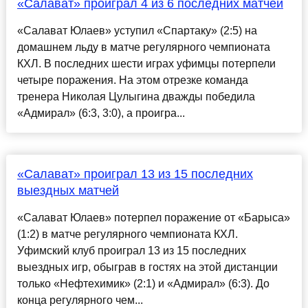
«Салават» проиграл 4 из 6 последних матчей
«Салават Юлаев» уступил «Спартаку» (2:5) на
домашнем льду в матче регулярного чемпионата
КХЛ. В последних шести играх уфимцы потерпели
четыре поражения. На этом отрезке команда
тренера Николая Цулыгина дважды победила
«Адмирал» (6:3, 3:0), а проигра...
«Салават» проиграл 13 из 15 последних
выездных матчей
«Салават Юлаев» потерпел поражение от «Барыса»
(1:2) в матче регулярного чемпионата КХЛ.
Уфимский клуб проиграл 13 из 15 последних
выездных игр, обыграв в гостях на этой дистанции
только «Нефтехимик» (2:1) и «Адмирал» (6:3). До
конца регулярного чем...