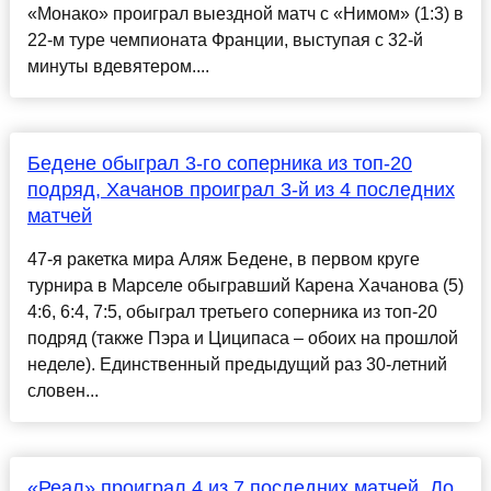
«Монако» проиграл выездной матч с «Нимом» (1:3) в
22-м туре чемпионата Франции, выступая с 32-й
минуты вдевятером....
Бедене обыграл 3-го соперника из топ-20
подряд, Хачанов проиграл 3-й из 4 последних
матчей
47-я ракетка мира Аляж Бедене, в первом круге
турнира в Марселе обыгравший Карена Хачанова (5)
4:6, 6:4, 7:5, обыграл третьего соперника из топ-20
подряд (также Пэра и Циципаса – обоих на прошлой
неделе). Единственный предыдущий раз 30-летний
словен...
«Реал» проиграл 4 из 7 последних матчей. До