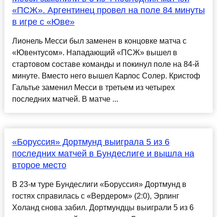
«ПСЖ». Аргентинец провел на поле 84 минуты
в игре с «Юве»
Лионель Месси был заменен в концовке матча с
«Ювентусом». Нападающий «ПСЖ» вышел в
стартовом составе команды и покинул поле на 84-й
минуте. Вместо него вышел Карлос Солер. Кристоф
Гальтье заменил Месси в третьем из четырех
последних матчей. В матче ...
«Боруссия» Дортмунд выиграла 5 из 6
последних матчей в Бундеслиге и вышла на
второе место
В 23-м туре Бундеслиги «Боруссия» Дортмунд в
гостях справилась с «Вердером» (2:0), Эрлинг
Холанд снова забил. Дортмундцы выиграли 5 из 6