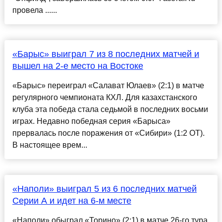
провела ......
«Барыс» выиграл 7 из 8 последних матчей и
вышел на 2-е место на Востоке
«Барыс» переиграл «Салават Юлаев» (2:1) в матче
регулярного чемпионата КХЛ. Для казахстанского
клуба эта победа стала седьмой в последних восьми
играх. Недавно победная серия «Барыса»
прервалась после поражения от «Сибири» (1:2 ОТ).
В настоящее врем...
«Наполи» выиграл 5 из 6 последних матчей
Серии А и идет на 6-м месте
«Наполи» обыграл «Торино» (2:1) в матче 26-го тура