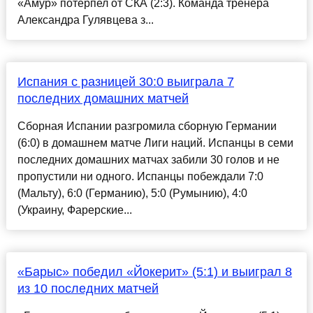
«Амур» потерпел от СКА (2:3). Команда тренера
Александра Гулявцева з...
Испания с разницей 30:0 выиграла 7
последних домашних матчей
Сборная Испании разгромила сборную Германии
(6:0) в домашнем матче Лиги наций. Испанцы в семи
последних домашних матчах забили 30 голов и не
пропустили ни одного. Испанцы побеждали 7:0
(Мальту), 6:0 (Германию), 5:0 (Румынию), 4:0
(Украину, Фарерские...
«Барыс» победил «Йокерит» (5:1) и выиграл 8
из 10 последних матчей