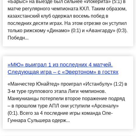
«Барыс» на выезде был сильнее «Йокерита» (5:1) в
матче регулярного чемпионата КХЛ. Таким образом,
казахстанский клуб одержал восемь побед в
последних десяти играх. На этом отрезке он уступил
только рижскому «Динамо» (0:1) и «Авангарду» (0:3).
Победн...
«МЮ» выиграл 1 из последних 4 матчей.
Следующая игра – с «Эвертоном» в гостях
«Манчестер Юнайтед» проиграл «Истанбулу» (1:2) в
3-м туре группового этапа Лиги чемпионов.
Манкунианцы потерпели второе поражение подряд
– в прошлом туре АПЛ они уступили «Арсеналу»
(0:1). Всего за 4 последние игры команда Оле-
Гуннара Сульшера одерж...