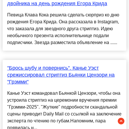
двойника на день рождения Егора Крида
Певица Клава Кока решила сделать сюрприз ко дню
рождения Егора Крида. Она рассказала в Instagram,
что заказала для звездного друга стриптиз. Идею
необычного презента исполнительнице подали
подписчики. Звезда разместила объявление на ......
"Брось шубу и повернись". Канье Уэст
срежиссировал стриптиз Бьянки Цензори на
"Грэмми"
Канье Уэст командовал Бьянкой Цензори, чтобы она
устроила стриптиз на церемонии вручения премии
"Грэмми-2025". "Жуткие" подробности скандальной
сцены приводит Daily Mail со ссылкой на заключение
эксперта по чтению по губам.Напомним, пара
появилась н...