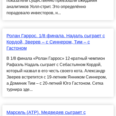
показатели существенно превзошли ожидания
аналитиков Уолл-стрит. Это определённо
порадовало инвесторов, н...
Ролан Гаррос. 1/8 финала. Надаль сыграет с
Кордой, Зверев – с Синнером, Тим – с
Гастоном
В 1/8 финала «Ролан Гаррос» 12-кратный чемпион
Рафаэль Надаль сыграет с Себастьяном Кордой,
который назвал в его честь своего кота. Александр
Зверев встретится с 19-летним Янником Синнером,
а Доминик Тим – с 20-летний Юго Гастоном. Сетка
турнира зде...
Марсель (ATP). Медведев сыграет с