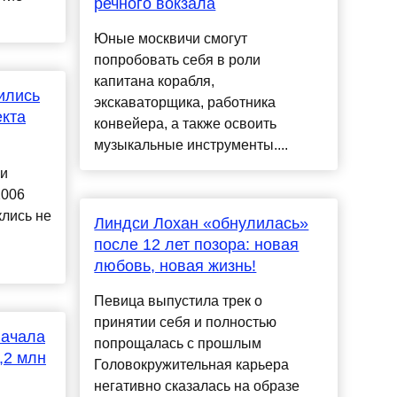
речного вокзала
Юные москвичи смогут
попробовать себя в роли
капитана корабля,
жились
экскаваторщика, работника
екта
конвейера, а также освоить
музыкальные инструменты....
ки
2006
клись не
Линдси Лохан «обнулилась»
после 12 лет позора: новая
любовь, новая жизнь!
Певица выпустила трек о
принятии себя и полностью
начала
попрощалась с прошлым
,2 млн
Головокружительная карьера
негативно сказалась на образе