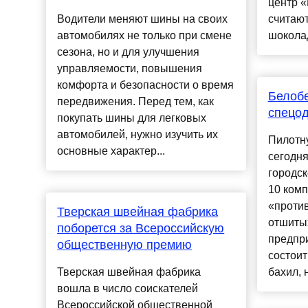
центр «
Водители меняют шины на своих
считают
автомобилях не только при смене
шоколад
сезона, но и для улучшения
управляемости, повышения
комфорта и безопасности о время
Белоб
передвижения. Перед тем, как
спецод
покупать шины для легковых
автомобилей, нужно изучить их
Пилотн
основные характер...
сегодня
городск
10 ком
«проти
Тверская швейная фабрика
отшиты
поборется за Всероссийскую
предпр
общественную премию
состоит
Тверская швейная фабрика
бахил, 
вошла в число соискателей
Всероссийской общественной