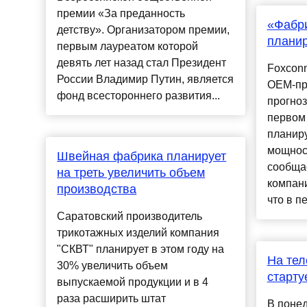
премии «За преданность
«Фабр
детству». Организатором премии,
планир
первым лауреатом которой
девять лет назад стал Президент
Foxconn
России Владимир Путин, является
OEM-пр
фонд всестороннего развития...
прогноз
первом 
планир
мощност
Швейная фабрика планирует
сообщае
на треть увеличить объем
компан
производства
что в п
Саратовский производитель
трикотажных изделий компания
"СКВТ" планирует в этом году на
На те
30% увеличить объем
старту
выпускаемой продукции и в 4
раза расширить штат
В понед