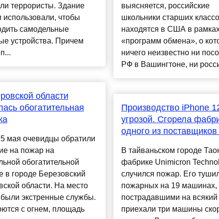
ли террористы. Здание
выясняется, российские
 использовали, чтобы
школьники старших класс
одить самодельные
находятся в США в рамках
ые устройства. Причем
«программ обмена», о кот
п...
ничего неизвестно ни пос
РФ в Вашингтоне, ни росси
ровской области
лась обогатительная
Производство iPhone 1
ка
угрозой. Сгорела фабр
одного из поставщиков
15 мая очевидцы обратили
ие на пожар на
В тайваньском городе Тао
льной обогатительной
фабрике Unimicron Techno
 в городе Березовский
случился пожар. Его туши
ской области. На место
пожарных на 19 машинах, 
ибыли экстренные службы.
пострадавшими на всякий
ются с огнем, площадь
приехали три машины ско