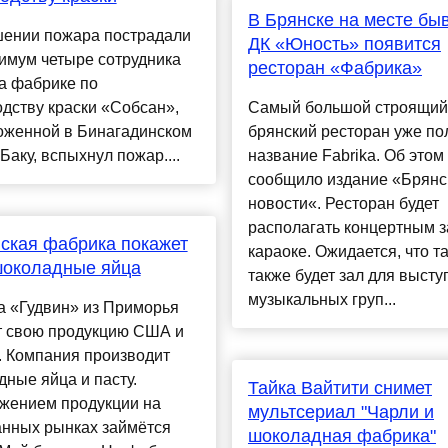
В Брянске на месте бы
шении пожара пострадали
ДК «Юность» появится
имум четыре сотрудника
ресторан «Фабрика»
а фабрике по
дству краски «Собсан»,
Самый большой строящий
оженной в Бинагадинском
брянский ресторан уже по
Баку, вспыхнул пожар....
название Fabrika. Об этом
сообщило издание «Брянс
новости«. Ресторан будет
располагать концертным з
ская фабрика покажет
караоке. Ожидается, что т
околадные яйца
также будет зал для выст
музыкальных груп...
а «Гудвин» из Приморья
т свою продукцию США и
. Компания производит
ные яйца и пасту.
Тайка Вайтити снимет
жением продукции на
мультсериал "Чарли и
анных рынках займётся
шоколадная фабрика"