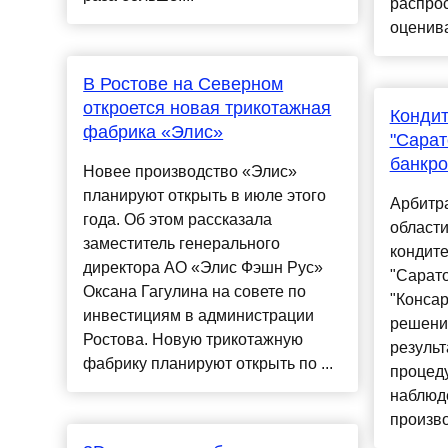
распрос
оценива
В Ростове на Северном
откроется новая трикотажная
Кондит
фабрика «Элис»
"Сарат
банкр
Новее производство «Элис»
планируют открыть в июле этого
Арбитр
года. Об этом рассказала
области
заместитель генерального
кондит
директора АО «Элис Фэшн Рус»
"Сарато
Оксана Гагулина на совете по
"Конса
инвестициям в администрации
решени
Ростова. Новую трикотажную
результ
фабрику планируют открыть по ...
процед
наблюд
произво