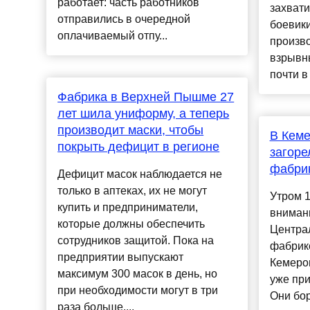
работает: часть работников
захвати
отправились в очередной
боевики
оплачиваемый отпу...
произв
взрывн
почти в 
Фабрика в Верхней Пышме 27
лет шила униформу, а теперь
производит маски, чтобы
В Кеме
покрыть дефицит в регионе
загоре
фабри
Дефицит масок наблюдается не
только в аптеках, их не могут
Утром 
купить и предприниматели,
вниман
которые должны обеспечить
Центра
сотрудников защитой. Пока на
фабрике
предприятии выпускают
Кемеров
максимум 300 масок в день, но
уже пр
при необходимости могут в три
Они бор
раза больше....