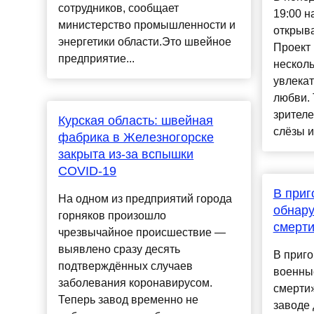
сотрудников, сообщает
19:00 
министерство промышленности и
открыва
энергетики области.Это швейное
Проект 
предприятие...
несколь
увлека
любви. 
зрителе
Курская область: швейная
слёзы и,
фабрика в Железногорске
закрыта из-за вспышки
COVID-19
В приг
На одном из предприятий города
обнар
горняков произошло
смерт
чрезвычайное происшествие —
выявлено сразу десять
В приг
подтверждённых случаев
военны
заболевания коронавирусом.
смерти»
Теперь завод временно не
заводе 