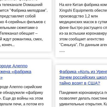
на телеканале Dомашний
На юге Китая фабрика ко
ется "Фабрика мелодрам".
Xingshi Equipments обесп
представляет собой
производство 1,2 млн
ко 4-серийных фильмов с
медицинских масок в сутки
тельными сюжетами о
фоне быстро растущего с
Телеканал обещает –
из-за вспышки коронавиру
й ждут романтика, смех,
этом сообщает агентство
 конеч...
"Синьхуа". По данным аген
......
ороде Алеппо
ужена «фабрика
Фабрика «Коль из Урен
и»
Зачем российских школ
тайно возят в США?
ороде Алеппо сирийские
е обнаружили «фабрику
Пандемия коронавируса п
. Еще до войны на этом
позволяет делать поистин
делали печи, а потом его
удивительные открытия. К