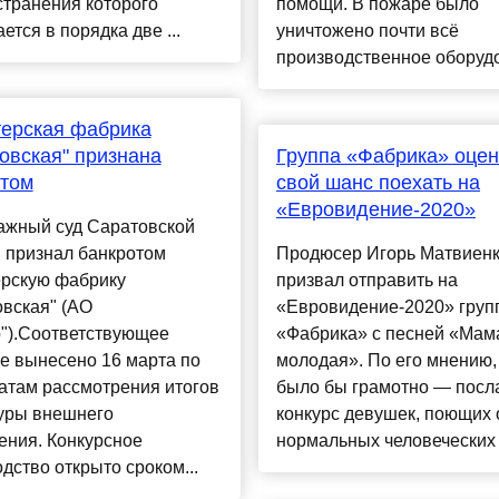
транения которого
помощи. В пожаре было
ется в порядка две ...
уничтожено почти всё
производственное оборудо
ерская фабрика
овская" признана
Группа «Фабрика» оце
отом
свой шанс поехать на
«Евровидение-2020»
ажный суд Саратовской
 признал банкротом
Продюсер Игорь Матвиен
ерскую фабрику
призвал отправить на
вская" (АО
«Евровидение-2020» груп
р").Соответствующее
«Фабрика» с песней «Мам
е вынесено 16 марта по
молодая». По его мнению,
атам рассмотрения итогов
было бы грамотно — посл
уры внешнего
конкурс девушек, поющих 
ения. Конкурсное
нормальных человеческих ц
дство открыто сроком...