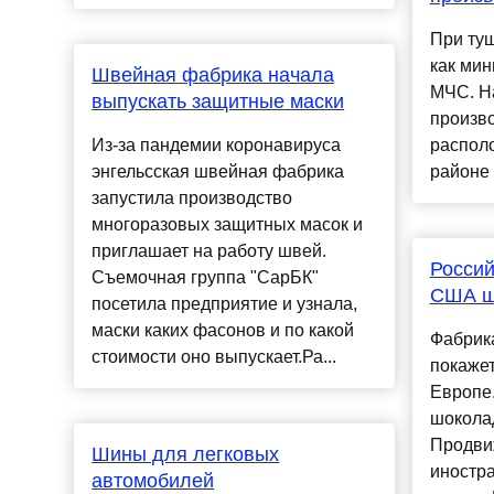
При ту
как мин
Швейная фабрика начала
МЧС. Н
выпускать защитные маски
произво
Из-за пандемии коронавируса
распол
энгельсская швейная фабрика
районе 
запустила производство
многоразовых защитных масок и
приглашает на работу швей.
Россий
Съемочная группа "СарБК"
США ш
посетила предприятие и узнала,
маски каких фасонов и по какой
Фабрик
стоимости оно выпускает.Ра...
покаже
Европе
шоколад
Продви
Шины для легковых
иностр
автомобилей