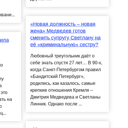
вани...
«Новая должность – новая
жена» Медведев готов
сменить супругу Светлану на
нила
её «криминальную» сестру?
Любовный треугольник даёт о
себе знать спустя 27 лет… В 90-х,
ко
когда Санкт-Петербургом правил
«Бандитский Петербург»,
пу
родились, как казалось, самые
а
крепкие отношения Кремля –
 это
Дмитрия Медведева и Светланы
ать на
Линник. Однако после ...
о
...