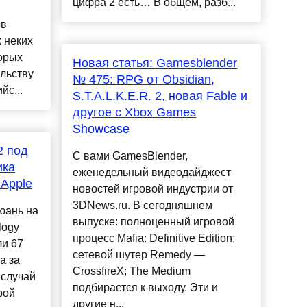
цифра 2 есть… В общем, разб...
ов
 неких
орых
Новая статья: Gamesblender
ольству
№ 475: RPG от Obsidian,
йс...
S.T.A.L.K.E.R. 2, новая Fable и
другое с Xbox Games
Showcase
2 под
С вами GamesBlender,
ика
еженедельный видеодайджест
 Apple
новостей игровой индустрии от
3DNews.ru. В сегодняшнем
юань на
выпуске: полноценный игровой
logy
процесс Mafia: Definitive Edition;
ли 67
сетевой шутер Remedy —
а за
CrossfireX; The Medium
 случай
подбирается к выходу. Эти и
рой
другие н...