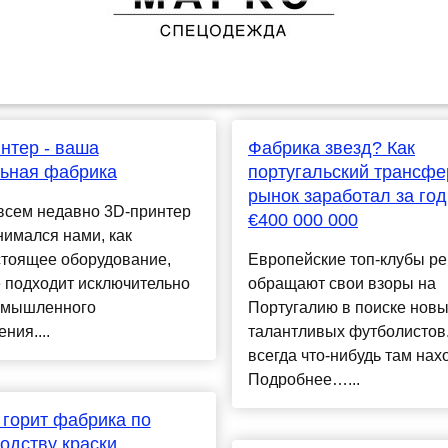
нтер - ваша
Фабрика звезд? Как
ьная фабрика
португальский трансф
рынок заработал за го
всем недавно 3D-принтер
€400 000 000
имался нами, как
стоящее оборудование,
Европейские топ-клубы ре
 подходит исключительно
обращают свои взоры на
омышленного
Португалию в поиске нов
ния....
талантливых футболистов
всегда что-нибудь там на
Подробнее…...
 горит фабрика по
одству краски