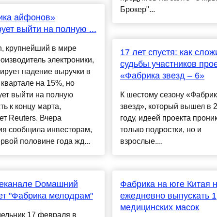
Брокер"...
ика айфонов»
ует выйти на полную ...
, крупнейший в мире
17 лет спустя: как сло
оизводитель электроники,
судьбы участников про
ирует падение выручки в
«Фабрика звезд – 6»
квартале на 15%, но
ует выйти на полную
К шестому сезону «Фабри
ь к концу марта,
звезд», который вышел в 
т Reuters. Вчера
году, идеей проекта прони
ия сообщила инвесторам,
только подростки, но и
ервой половине года жд...
взрослые....
леканале Dомашний
Фабрика на юге Китая 
ет "Фабрика мелодрам"
ежедневно выпускать 1
медицинских масок
ельник 17 февраля в