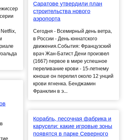
Саратове утвердили план
ежиссер
строительства нового
 серии
аэропорта
etflix,
Сегодня - Всемирный день ветра,
м
в России - День юннатского
ериале
движения.События: Французский
Роальда
врач Жан-Батист Дени произвел
(1667) первое в мире успешное
переливание крови - 15-летнему
юноше он перелил около 12 унций
крови ягненка. Бенджамин
Франклин в э...
ов
Корабль, песочная фабрика и
 в
карусели: какие игровые зоны
появятся в парке Северного
ытие