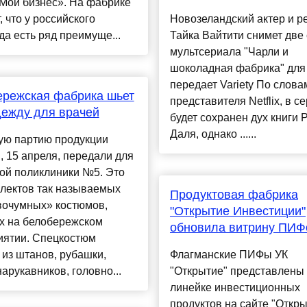
Мой бизнес». На фабрике
, что у российского
Новозеландский актер и р
а есть ряд преимуще...
Тайка Вайтити снимет две
мультсериала "Чарли и
шоколадная фабрика" для N
передает Variety По слова
ережская фабрика шьет
представителя Netflix, в с
ежду для врачей
будет сохранен дух книги 
Даля, однако ......
ую партию продукции
, 15 апреля, передали для
ой поликлиники №5. Это
плектов так называемых
Продуктовая фабрика
вочумных» костюмов,
"Открытие Инвестиции"
х на белобережском
обновила витрину ПИФ
иятии. Спецкостюм
 из штанов, рубашки,
Флагманские ПИФы УК
нарукавников, головно...
"Открытие" представлены
линейке инвестиционных
продуктов на сайте "Откр