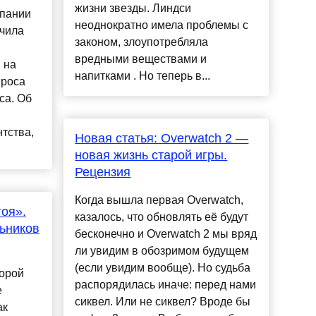
жизни звезды. Линдси
мпании
неоднократно имела проблемы с
ечила
законом, злоупотребляла
вредными веществами и
 на
напитками . Но теперь в...
проса
са. Об
тства,
Новая статья: Overwatch 2 —
новая жизнь старой игры.
Рецензия
Когда вышла первая Overwatch,
гоя».
казалось, что обновлять её будут
ьников
бесконечно и Overwatch 2 мы вряд
ли увидим в обозримом будущем
(если увидим вообще). Но судьба
орой
распорядилась иначе: перед нами
е
сиквел. Или не сиквел? Вроде бы
ак