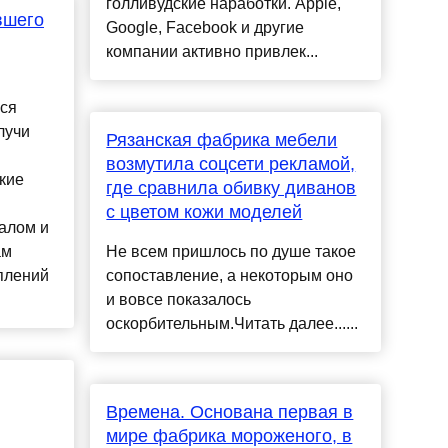
голливудские наработки. Apple,
вшего
Google, Facebook и другие
компании активно привлек...
ся
лучи
Рязанская фабрика мебели
возмутила соцсети рекламой,
кие
где сравнила обивку диванов
с цветом кожи моделей
алом и
ам
Не всем пришлось по душе такое
уплений
сопоставление, а некоторым оно
и вовсе показалось
оскорбительным.Читать далее......
Времена. Основана первая в
мире фабрика мороженого, в