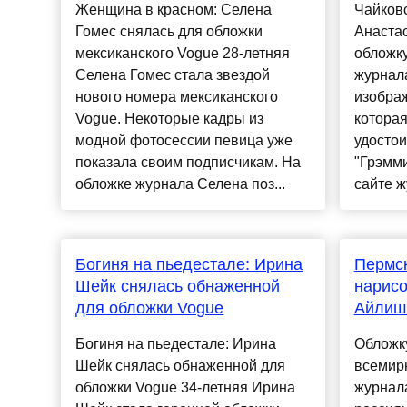
Женщина в красном: Селена
Чайковс
Гомес снялась для обложки
Анастас
мексиканского Vogue 28-летняя
обложку
Селена Гомес стала звездой
журнала
нового номера мексиканского
изобра
Vogue. Некоторые кадры из
котора
модной фотосессии певица уже
удостои
показала своим подписчикам. На
"Грэмми
обложке журнала Селена поз...
сайте жу
Богиня на пьедестале: Ирина
Пермс
Шейк снялась обнаженной
нарисо
для обложки Vogue
Айлиш
Богиня на пьедестале: Ирина
Обложк
Шейк снялась обнаженной для
всемирн
обложки Vogue 34-летняя Ирина
журнала