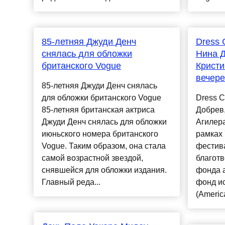
85-летняя Джуди Денч
Dress 
снялась для обложки
Нина Д
британского Vogue
Кристи
вечер
85-летняя Джуди Денч снялась
для обложки британского Vogue
Dress C
85-летняя британская актриса
Добрев,
Джуди Денч снялась для обложки
Агилера
июньского номера британского
рамках 
Vogue. Таким образом, она стала
фестив
самой возрастной звездой,
благотв
снявшейся для обложки издания.
фонда 
Главный реда...
фонд и
(America