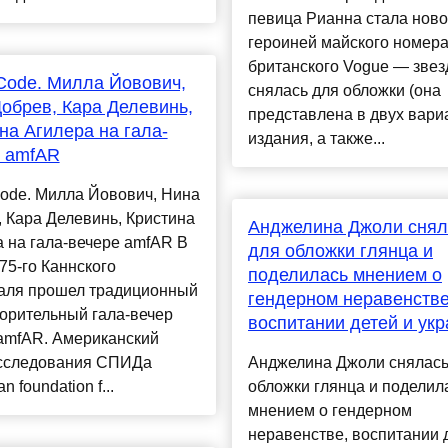
певица Рианна стала нов
героиней майского номер
британского Vogue — звез
Code. Милла Йовович,
снялась для обложки (она
обрев, Кара Делевинь,
представлена в двух вари
на Агилера на гала-
издания, а также...
е amfAR
ode. Милла Йовович, Нина
 Кара Делевинь, Кристина
Анджелина Джоли снял
 на гала-вечере amfAR В
для обложки глянца и
75-го Каннского
поделилась мнением о
аля прошел традиционный
гендерном неравенстве
орительный гала-вечер
воспитании детей и ук
amfAR. Американский
сследования СПИДа
Анджелина Джоли снялась
n foundation f...
обложки глянца и поделил
мнением о гендерном
неравенстве, воспитании 