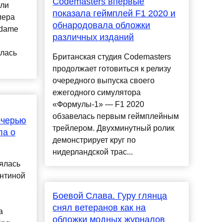
Codemasters впервые
оли
показала геймплей F1 2020 и
мера
обнародовала обложки
adame
различных изданий
илась
Британская студия Codemasters
продолжает готовиться к релизу
очередного выпуска своего
ежегодного симулятора
«Формулы-1» — F1 2020
обзавелась первым геймплейным
очерью
трейлером. Двухминутный ролик
ла о
демонстрирует круг по
нидерландской трас...
ялась
ентиной
Боевой Cлава. Гуру глянца
ы
снял ветеранов как на
а
обложки модных журналов