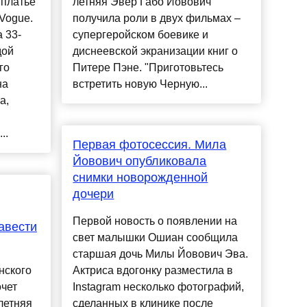
 платье
летняя Эвер Габо Йовович
Vogue.
получила роли в двух фильмах –
 33-
супергеройском боевике и
дой
диснеевской экранизации книг о
го
Питере Пэне. "Приготовьтесь
на
встретить новую Черную...
а,
..
Первая фотосессия. Мила
Йовович опубликовала
снимки новорожденной
дочери
Первой новость о появлении на
завести
свет малышки Ошиан сообщила
старшая дочь Милы Йовович Эва.
нского
Актриса вдогонку разместила в
очет
Instagram несколько фотографий,
летняя
сделанных в клинике после