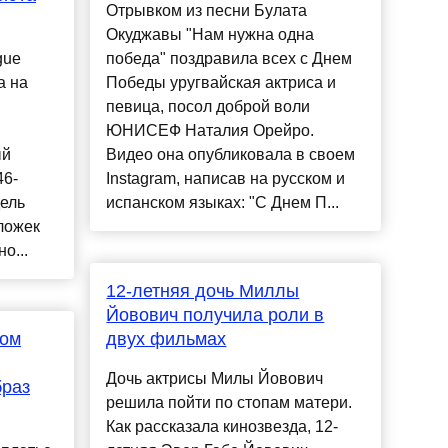
Отрывком из песни Булата
Окуджавы "Нам нужна одна
gue
победа" поздравила всех с Днем
а на
Победы уругвайская актриса и
певица, посол доброй воли
ЮНИСЕФ Наталия Орейро.
ый
Видео она опубликовала в своем
46-
Instagram, написав на русском и
дель
испанском языках: "С Днем П...
ложек
о...
12-летняя дочь Миллы
Йовович получила роли в
ном
двух фильмах
Дочь актрисы Милы Йовович
браз
решила пойти по стопам матери.
Как рассказала кинозвезда, 12-