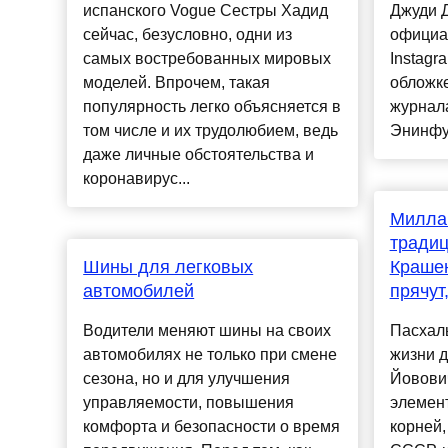
испанского Vogue Сестры Хадид
Джуди Д
сейчас, безусловно, одни из
официа
самых востребованных мировых
Instagr
моделей. Впрочем, такая
обложк
популярность легко объясняется в
журнала
том числе и их трудолюбием, ведь
Энинфул
даже личные обстоятельства и
коронавирус...
Милла
традиц
Шины для легковых
Краше
автомобилей
прячут
Водители меняют шины на своих
Пасхаль
автомобилях не только при смене
жизни д
сезона, но и для улучшения
Йовови
управляемости, повышения
элемен
комфорта и безопасности о время
корней,