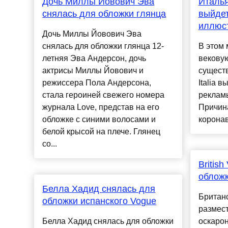
Дочь Миллы Йовович Эва
Италья
снялась для обложки глянца
выйдет
иллюс
Дочь Миллы Йовович Эва
снялась для обложки глянца 12-
В этом 
летняя Эва Андерсон, дочь
векову
актрисы Миллы Йовович и
сущест
режиссера Пола Андерсона,
Italia 
стала героиней свежего номера
рекламы
журнала Love, представ на его
Причина
обложке с синими волосами и
коронав
белой крысой на плече. Глянец
со...
Britis
обложк
Белла Хадид снялась для
Британ
обложки испанского Vogue
размест
Белла Хадид снялась для обложки
оскаро