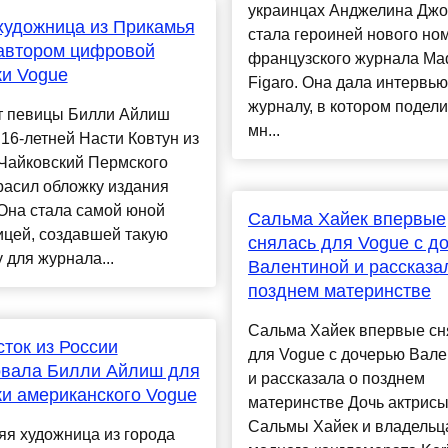
украинцах Анджелина Дж
удожница из Прикамья
стала героиней нового но
автором цифровой
французского журнала M
и Vogue
Figaro. Она дала интервью
журналу, в котором подел
т певицы Билли Айлиш
мн...
16-летней Насти Ковтун из
 Чайковский Пермского
расил обложку издания
Она стала самой юной
Сальма Хайек впервые
ицей, создавшей такую
снялась для Vogue с д
 для журнала...
Валентиной и рассказа
позднем материнстве
Сальма Хайек впервые сн
ток из России
для Vogue с дочерью Вал
овала Билли Айлиш для
и рассказала о позднем
и американского Vogue
материнстве Дочь актрис
Сальмы Хайек и владельц
яя художница из города