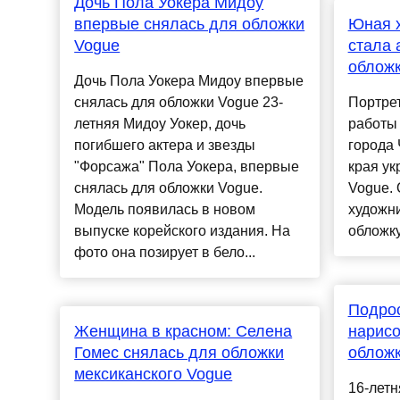
Дочь Пола Уокера Мидоу
впервые снялась для обложки
Юная х
Vogue
стала 
обложк
Дочь Пола Уокера Мидоу впервые
снялась для обложки Vogue 23-
Портре
летняя Мидоу Уокер, дочь
работы 
погибшего актера и звезды
города
"Форсажа" Пола Уокера, впервые
края ук
снялась для обложки Vogue.
Vogue. 
Модель появилась в новом
художн
выпуске корейского издания. На
обложку
фото она позирует в бело...
Подрос
Женщина в красном: Селена
нарис
Гомес снялась для обложки
обложк
мексиканского Vogue
16-летн