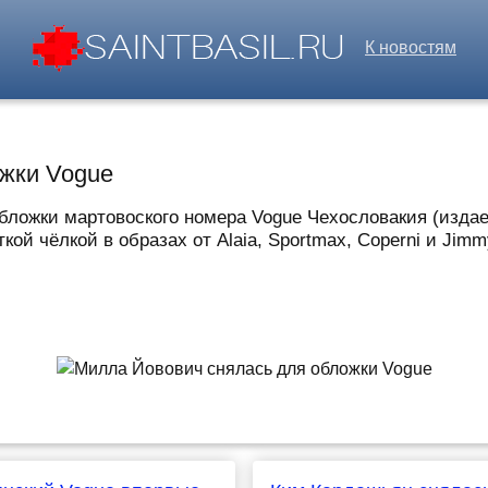
К новостям
жки Vogue
бложки мартовоского номера Vogue Чехословакия (издае
кой чёлкой в образах от Alaia, Sportmax, Coperni и Jim