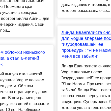
ки. 16-летняя Анастасия
дала изданию интервью, в
из Пермского края
котором рассказала о се...
 участие в конкурсе —
 портрет Билли Айлиш для
т-версии издания. Свои
при...
Линда Евангелиста сня
для Vogue впервые по
"изуродовавшей" ее
процедуры: "Я не Наом
м обложки июньского
меня все забыли"
talia стал 6-летний
к
Линда Евангелиста снялас
Vogue впервые после
ий выпуск итальянской
"изуродовавшей" ее проц
 журнала Vogue целиком
"Я не Наоми. Про меня вс
н детям. Об этом
забыли" Линда Евангелис
тся на странице издания
окончательно вернулась в
gram. В нем размещено
индустрию. Супермодель 9
рисунков детей в возрасте
которая ушла в тень после
 до 10 лет. На обложке