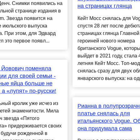
енч. Снимки появились на
на страницах глянца
льной странице издания в
am. Звезда появится на
Кейт Мосс снялась для Vo
е июльского выпуска
спустя 28 лет после дебют
. При этом, для Эдвард
страницах глянца Главной
 это первое появл...
героиней нового номера
британского Vogue, котор
выйдет в 2021 году, стала 
летняя Кейт Мосс. Топ-мо
 Йовович поменяла
снялась сразу для двух об
ии для своей семьи -
январского выпуска: на одн
ные яйца больше не
, а «лупят» по-русски!
ный кролик уже исчез из
Рианна в полупрозрач
етей знаменитости. Мила
платье снялась для
ч звезда «Пятого
итальянского Vogue. О
та» придерживается своих
она придумала сама
 будучи рожденной в