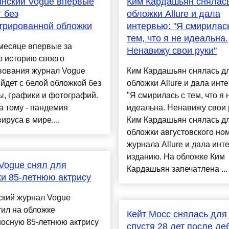
нский Vogue впервые
Ким Кардашьян снялас
 без
обложки Allure и дала
трированной обложки
интервью: "Я смирилас
тем, что я не идеальна.
месяце впервые за
Ненавижу свои руки"
ю историю своего
вования журнал Vogue
Ким Кардашьян снялась д
выйдет с белой обложкой без
обложки Allure и дала инт
, графики и фотографий.
"Я смирилась с тем, что я 
 тому - пандемия
идеальна. Ненавижу свои 
ируса в мире....
Ким Кардашьян снялась д
обложки августовского но
журнала Allure и дала инт
изданию. На обложке Ким
h Vogue снял для
Кардашьян запечатлена ...
и 85-летнюю актрису
ский журнал Vogue
ил на обложке
Кейт Мосс снялась для
носную 85-летнюю актрису
спустя 28 лет после де