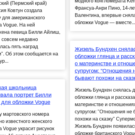
модного конгломерата Ker
кий (Пермский край)
Франсуа-Анри Пино, 14-ле
ия Ковтун создала
Валентина, впервые сняла
 для американского
обложки Vogue — вместе..
 Vogue. На ней
жена певица Билли Айлиш,
я совсем недавно
лась пять наград
Жизель Бундхен сняла
". Об этом сообщается на
обложки глянца и расс
р...
о материнстве и отнош
супругом: "Отношения 
бывают похожи на сказ
кая школьница
Жизель Бундхен снялась 
вала портрет Билли
обложки глянца и рассказа
 для обложки Vogue
материнстве и отношениях
супругом: "Отношения не
у мартовского номера
похожи на сказку" Суперм
о известного женского
Жизель Бундхен появилас
 Vogue украсит рисунок
обложке британского Vogu