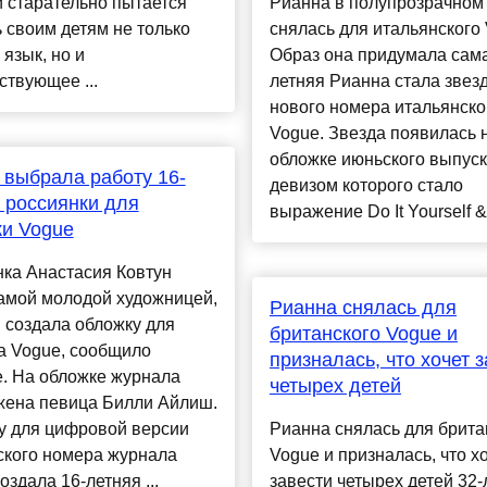
 старательно пытается
Рианна в полупрозрачном
 своим детям не только
снялась для итальянского 
 язык, но и
Образ она придумала сама
ствующее ...
летняя Рианна стала звез
нового номера итальянско
Vogue. Звезда появилась 
обложке июньского выпуск
выбрала работу 16-
девизом которого стало
 россиянки для
выражение Do It Yourself &.
и Vogue
ка Анастасия Ковтун
амой молодой художницей,
Рианна снялась для
 создала обложку для
британского Vogue и
а Vogue, сообщило
призналась, что хочет 
. На обложке журнала
четырех детей
жена певица Билли Айлиш.
у для цифровой версии
Рианна снялась для брита
ского номера журнала
Vogue и призналась, что х
оздала 16-летняя ...
завести четырех детей 32-