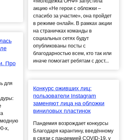
«Молодежка ОНФ» запустила
акцию «Не герои с обложки –
спасибо за участие», она пройдет
в режиме онлайн. В рамках акции
на страничках команды в
социальных сетях будут
лась
опубликованы посты с
сле
благодарностью всем, кто так или
иначе помогает ребятам с дост...
и. Про
ь для
Конкурс оживших лиц:
пользователи Instagram
едуры:
заменяют лица на обложки
е
виниловых пластинок
та
 модную
Пандемия возрождает конкурсы
0-х,
Благодаря карантину, введённому
в связи с пандемией COVID-19, у