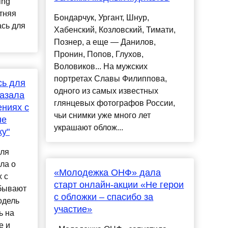
ing
тняя
Бондарчук, Ургант, Шнур,
сь для
Хабенский, Козловский, Тимати,
.
Познер, а еще — Данилов,
Пронин, Попов, Глухов,
Воловиков... На мужских
портретах Славы Филиппова,
сь для
одного из самых известных
казала
глянцевых фотографов России,
ениях с
чьи снимки уже много лет
не
украшают облож...
ку"
для
ла о
«Молодежка ОНФ» дала
 с
старт онлайн-акции «Не герои
 бывают
с обложки – спасибо за
одель
участие»
ь на
e и