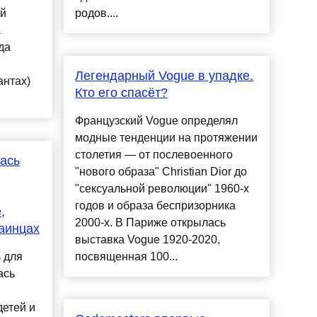
ой
родов....
а
да
Легендарный Vogue в упадке.
антах)
Кто его спасёт?
Французский Vogue определял
модные тенденции на протяжении
столетия — от послевоенного
ась
"нового образа" Christian Dior до
"сексуальной революции" 1960-х
годов и образа беспризорника
,
2000-х. В Париже открылась
раинцах
выставка Vogue 1920-2020,
 для
посвященная 100...
ась
детей и