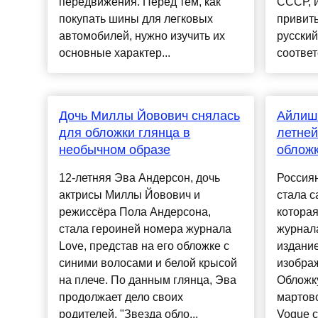
передвижения. Перед тем, как
СССР, и
покупать шины для легковых
привить
автомобилей, нужно изучить их
русский
основные характер...
соответ
Дочь Миллы Йовович снялась
Айлиш 
для обложки глянца в
летней
необычном образе
обложк
12-летняя Эва Андерсон, дочь
Россиян
актрисы Миллы Йовович и
стала с
режиссёра Пола Андерсона,
которая
стала героиней номера журнала
журнал
Love, представ на его обложке с
издание
синими волосами и белой крысой
изобра
на плече. По данным глянца, Эва
Обложк
продолжает дело своих
мартов
родителей. "Звезда обло...
Vogue с