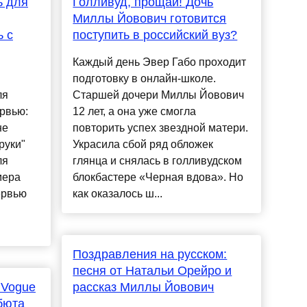
ь для
Голливуд, прощай! Дочь
Миллы Йовович готовится
ь с
поступить в российский вуз?
Каждый день Эвер Габо проходит
подготовку в онлайн-школе.
ля
Старшей дочери Миллы Йовович
ервью:
12 лет, а она уже смогла
не
повторить успех звездной матери.
руки"
Украсила сбой ряд обложек
ля
глянца и снялась в голливудском
мера
блокбастере «Черная вдова». Но
ервью
как оказалось ш...
Поздравления на русском:
песня от Натальи Орейро и
 Vogue
рассказ Миллы Йовович
бюта