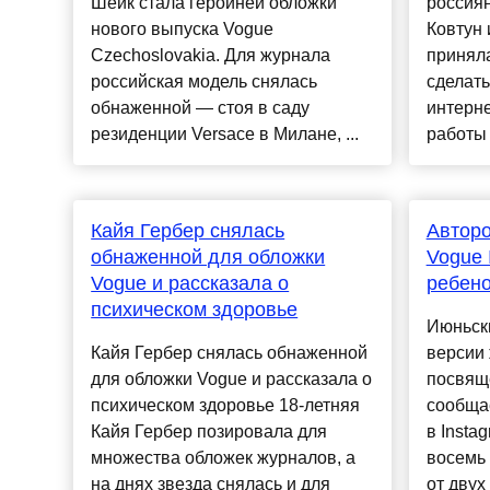
Шейк стала героиней обложки
россиян
нового выпуска Vogue
Ковтун 
Czechoslovakia. Для журнала
приняла
российская модель снялась
сделать
обнаженной — стоя в саду
интерне
резиденции Versace в Милане, ...
работы 
Кайя Гербер снялась
Авторо
обнаженной для обложки
Vogue I
Vogue и рассказала о
ребено
психическом здоровье
Июньск
Кайя Гербер снялась обнаженной
версии
для обложки Vogue и рассказала о
посвяще
психическом здоровье 18-летняя
сообщае
Кайя Гербер позировала для
в Insta
множества обложек журналов, а
восемь 
на днях звезда снялась и для
от двух