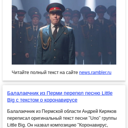
Читайте полный текст на сайте
news.rambler.ru
Балалаечник из Перми перепел песню Little
Big с текстом о коронавирусе
Балалаечник из Пермской области Андрей Киряков
переписал оригинальный текст песни "Uno" группы
Little Big. Он назвал композицию "Коронавирус,