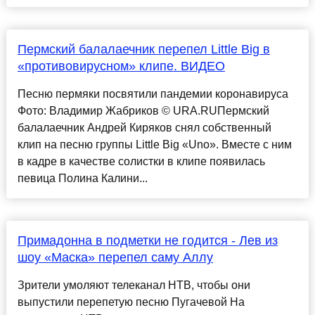
Пермский балалаечник перепел Little Big в
«противовирусном» клипе. ВИДЕО
Песню пермяки посвятили пандемии коронавируса
Фото: Владимир Жабриков © URA.RUПермский
балалаечник Андрей Киряков снял собственный
клип на песню группы Little Big «Uno». Вместе с ним
в кадре в качестве солистки в клипе появилась
певица Полина Калини...
Примадонна в подметки не годится - Лев из
шоу «Маска» перепел саму Аллу
Зрители умоляют телеканал НТВ, чтобы они
выпустили перепетую песню Пугачевой На