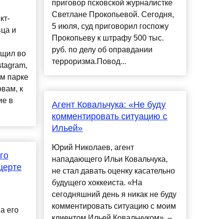
приговор псковской журналистке
Светлане Прокопьевой. Сегодня,
кт-
5 июля, суд приговорил госпожу
ца и
Прокопьеву к штрафу 500 тыс.
руб. по делу об оправдании
бщил во
терроризма.Повод...
tagram,
ом парке
овам, к
ие в
Агент Ковальчука: «Не буду
комментировать ситуацию с
Ильей»
Юрий Николаев, агент
го
нападающего Ильи Ковальчука,
церте
не стал давать оценку касательно
будущего хоккеиста. «На
сегодняшний день я никак не буду
комментировать ситуацию с моим
а его
клиентом Ильей Ковальчуком», –