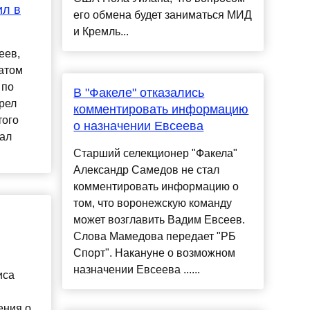
ил в
его обмена будет заниматься МИД
и Кремль...
еев,
атом
 по
В "Факеле" отказались
брел
комментировать информацию
того
о назначении Евсеева
зал
Старший селекционер "Факела"
Александр Самедов не стал
комментировать информацию о
том, что воронежскую команду
может возглавить Вадим Евсеев.
Слова Мамедова передает "РБ
Спорт". Накануне о возможном
назначении Евсеева ......
иса
ения о