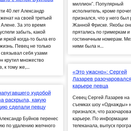
миллион". Популярный
ти 40 лет Александр
исполнитель, кроме прочег
женат на своей третьей
признался, что у него был
 Алене. За это время
Жанной Фриске. Якобы он
успели забыть, какой
прятались по гримеркам и
и яркой когда-то была его
гостиничным номерам. Ме
жизнь. Певец не только
ними была н...
 связывал себя узами
он крутил множество
 к тому же,...
«Это ужасно»: Сергей
Лазарев разочаровался
карьере певца
апугавшего худобой
Севец Сергей Лазарев на
а раскрыла, какую
съемках шоу «Однажды» 
ию сделали певцу
признался, что разочарова
Александр Буйнов перенес
карьере. По информации
ию по удалению желчного
телеканала, выпуск прог