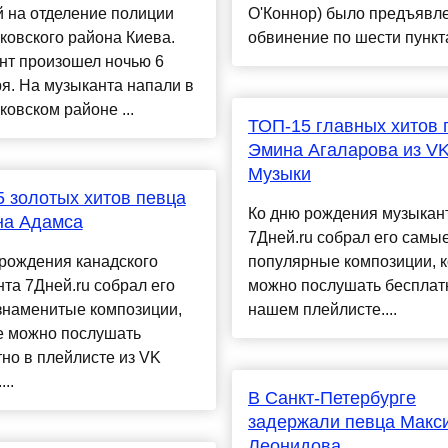
 на отделение полиции
О'Коннор) было предъявл
овского района Киева.
обвинение по шести пунктам
нт произошел ночью 6
я. На музыканта напали в
овском районе ...
ТОП-15 главных хитов 
Эмина Агаларова из V
Музыки
 золотых хитов певца
Ко дню рождения музыкан
на Адамса
7Дней.ru собрал его самы
рождения канадского
популярные композиции, 
та 7Дней.ru собрал его
можно послушать бесплат
знаменитые композиции,
нашем плейлисте....
е можно послушать
но в плейлисте из VK
..
В Санкт-Петербурге
задержали певца Макс
Леонидова