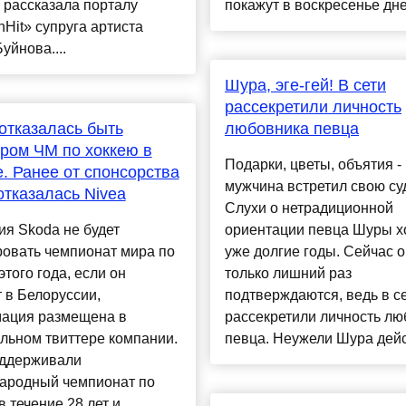
 рассказала порталу
покажут в воскресенье днем
it» супруга артиста
уйнова....
Шура, эге-гей! В сети
рассекретили личность
отказалась быть
любовника певца
ром ЧМ по хоккею в
Подарки, цветы, объятия -
. Ранее от спонсорства
мужчина встретил свою суд
отказалась Nivea
Слухи о нетрадиционной
я Skoda не будет
ориентации певца Шуры х
ровать чемпионат мира по
уже долгие годы. Сейчас 
этого года, если он
только лишний раз
 в Белоруссии,
подтверждаются, ведь в с
ация размещена в
рассекретили личность лю
льном твиттере компании.
певца. Неужели Шура дейст
ддерживали
ародный чемпионат по
в течение 28 лет и