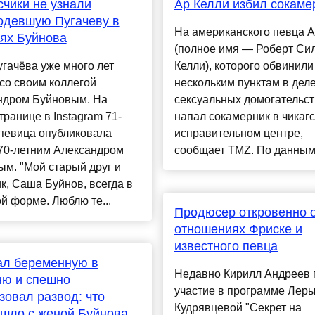
чики не узнали
Ар Келли избил сокаме
одевшую Пугачеву в
На американского певца А
ях Буйнова
(полное имя — Роберт Си
гачёва уже много лет
Келли), которого обвинили
со своим коллегой
нескольким пунктам в деле
ндром Буйновым. На
сексуальных домогательст
транице в Instagram 71-
напал сокамерник в чикаг
 певица опубликовала
исправительном центре,
 70-летним Александром
сообщает TMZ. По данным ..
м. "Мой старый друг и
к, Саша Буйнов, всегда в
й форме. Люблю те...
Продюсер откровенно 
отношениях Фриске и
известного певца
ал беременную в
Недавно Кирилл Андреев 
ню и спешно
участие в программе Лер
зовал развод: что
Кудрявцевой "Секрет на
шло с женой Буйнова