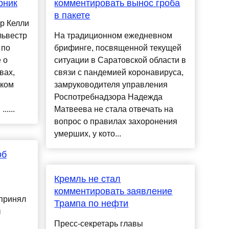
рник
комментировать вынос гроба
в пакете
р Келли
львестр
На традиционном ежедневном
 по
брифинге, посвященной текущей
 о
ситуации в Саратовской области в
вах,
связи с пандемией коронавируса,
ском
замруководителя управления
Роспотребнадзора Надежда
....
Матвеева не стала отвечать на
вопрос о правилах захоронения
умерших, у кото...
об
Кремль не стал
комментировать заявление
принял
Трампа по нефти
ы
Пресс-секретарь главы