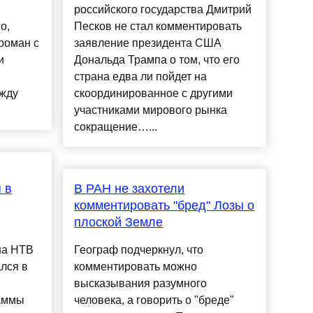
российского государства Дмитрий
о,
Песков не стал комментировать
 роман с
заявление президента США
и
Дональда Трампа о том, что его
страна едва ли пойдет на
жду
скоординированное с другими
участниками мирового рынка
сокращение…...
 в
В РАН не захотели
комментировать "бред" Лозы о
плоской Земле
на НТВ
Географ подчеркнул, что
лся в
комментировать можно
высказывания разумного
раммы
человека, а говорить о "бреде"