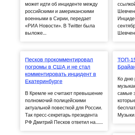
может идти об инциденте между
ссылкой
российскими и американскими
Шевченк
военными в Сирии, передает
Инциде
«РИА Новости». В Twitter была
сентябр
выложе...
Шевченк
Песков прокомментировал
ТОП-15
погромы в США и не стал
Брайа
комментировать инцидент в
Ко дню 
Екатеринбурге
музыкан
В Кремле не считают превышение
самые 
полномочий полицейскими
которы
актуальной повесткой для России.
бесплат
Так пресс-секретарь президента
Музыки..
РФ Дмитрий Песков ответил на......