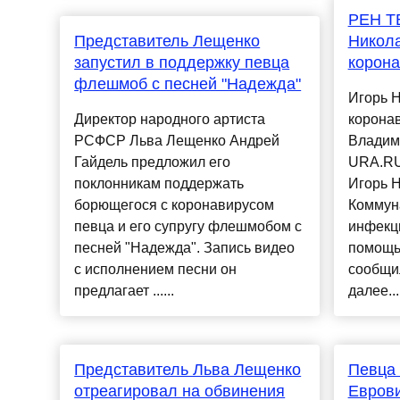
РЕН ТВ
Представитель Лещенко
Никола
запустил в поддержку певца
корона
флешмоб с песней "Надежда"
Игорь Н
Директор народного артиста
корона
РСФСР Льва Лещенко Андрей
Владим
Гайдель предложил его
URA.RU
поклонникам поддержать
Игорь Н
борющегося с коронавирусом
Коммун
певца и его супругу флешмобом с
инфекц
песней "Надежда". Запись видео
помощь
с исполнением песни он
сообщи
предлагает ......
далее...
Представитель Льва Лещенко
Певца 
отреагировал на обвинения
Евров