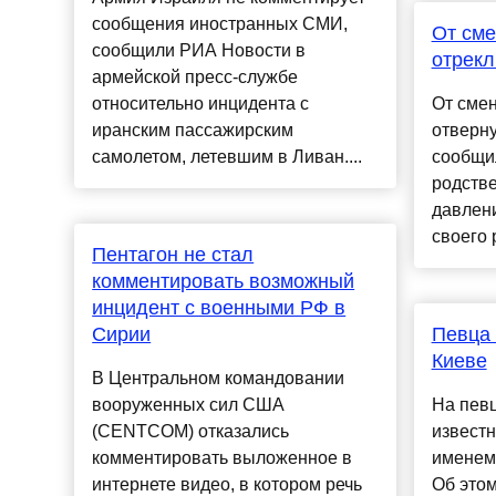
сообщения иностранных СМИ,
От сме
сообщили РИА Новости в
отрекл
армейской пресс-службе
относительно инцидента с
От сме
иранским пассажирским
отверну
самолетом, летевшим в Ливан....
сообщил
родстве
давлени
своего 
Пентагон не стал
комментировать возможный
инцидент с военными РФ в
Сирии
Певца 
Киеве
В Центральном командовании
вооруженных сил США
На пев
(CENTCOM) отказались
известн
комментировать выложенное в
именем 
интернете видео, в котором речь
Об это