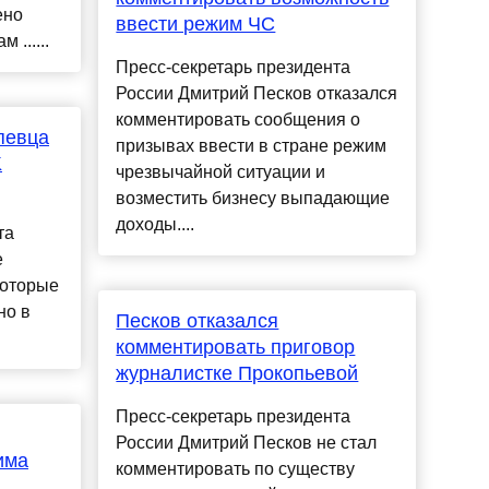
ено
ввести режим ЧС
 ......
Пресс-секретарь президента
России Дмитрий Песков отказался
комментировать сообщения о
певца
призывах ввести в стране режим
K
чрезвычайной ситуации и
возместить бизнесу выпадающие
доходы....
та
е
которые
но в
Песков отказался
комментировать приговор
журналистке Прокопьевой
Пресс-секретарь президента
России Дмитрий Песков не стал
има
комментировать по существу