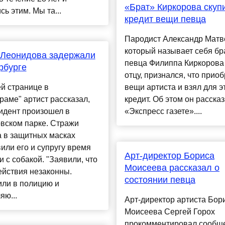
«Брат» Киркорова скуп
сь этим. Мы та...
кредит вещи певца
Пародист Александр Матв
который называет себя бр
 Леонидова задержали
певца Филиппа Киркорова
рбурге
отцу, признался, что прио
й странице в
вещи артиста и взял для э
раме" артист рассказал,
кредит. Об этом он расска
идент произошел в
«Экспресс газете»....
вском парке. Стражи
 в защитных масках
или его и супругу время
Арт-директор Бориса
и с собакой. "Заявили, что
Моисеева рассказал о
ействия незаконны.
состоянии певца
или в полицию и
яю...
Арт-директор артиста Бор
Моисеева Сергей Горох
прокомментировал сообщ