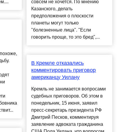
....
совсем не хочется. По мнению
Казанского, делать
предположения о плоскости
планеты могут только
"болезненные лица". "Если
говорить проще, то это бред",...
 похоже,
ьбу.
В Кремле отказались
комментировать приговор
одят
американцу Уилану
они
Кремль не занимается вопросами
ети
судебных приговоров. Об этом в
бовника
понедельник, 15 июня, заявил
вит...
пресс-секретарь президента РФ
Дмитрий Песков, комментируя
заявление адвоката гражданина
США Пола Уилана, что вопросом