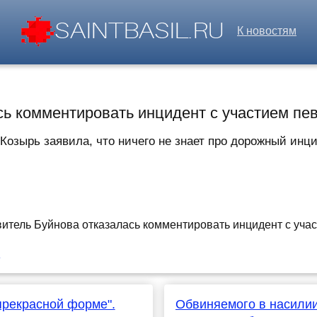
К новостям
сь комментировать инцидент с участием пе
озырь заявила, что ничего не знает про дорожный инци
u
прекрасной форме".
Обвиняемого в насили