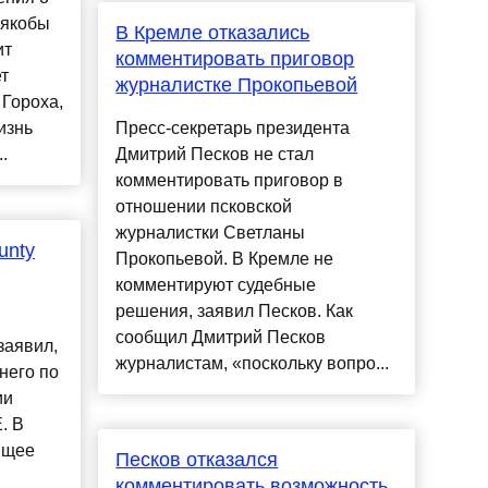
 якобы
В Кремле отказались
ит
комментировать приговор
т
журналистке Прокопьевой
Гороха,
изнь
Пресс-секретарь президента
.
Дмитрий Песков не стал
комментировать приговор в
отношении псковской
журналистки Светланы
unty
Прокопьевой. В Кремле не
комментируют судебные
решения, заявил Песков. Как
сообщил Дмитрий Песков
заявил,
журналистам, «поскольку вопро...
него по
ии
. В
ящее
Песков отказался
комментировать возможность