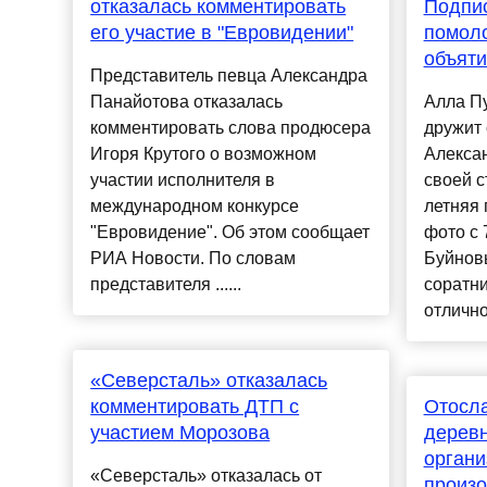
отказалась комментировать
Подпис
его участие в "Евровидении"
помол
объяти
Представитель певца Александра
Панайотова отказалась
Алла Пу
комментировать слова продюсера
дружит 
Игоря Крутого о возможном
Алекса
участии исполнителя в
своей с
международном конкурсе
летняя
"Евровидение". Об этом сообщает
фото с
РИА Новости. По словам
Буйновы
представителя ......
соратни
отлично
«Северсталь» отказалась
комментировать ДТП с
Отосл
участием Морозова
дерев
органи
«Северсталь» отказалась от
произо