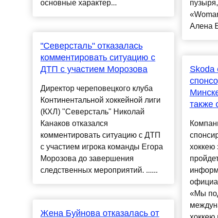
основные характер...
пузыря,
«WomanH
Алена Б
"Северсталь" отказалась
комментировать ситуацию с
ДТП с участием Морозова
Skoda 
спонсо
Директор череповецкого клуба
Минске
Континентальной хоккейной лиги
также 
(КХЛ) "Северсталь" Николай
Канаков отказался
Компани
комментировать ситуацию с ДТП
спонси
с участием игрока команды Егора
хоккею 
Морозова до завершения
пройдет
следственных мероприятий. ......
информ
официа
«Мы по
междун
Жена Буйнова отказалась от
хоккею 