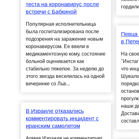
теста на коронавирус после
гордили
встречи с Бабкиной
Популярная исполнительница
была госпитализирована после
Певца
подозрения на заражение новым
в Пете
коронавирусом. Ее ввели в
медикаментозную кому, состояние
На свое
больной оценивается как
"Инстаг
стабильно тяжелое. За неделю до
что инц
этого звезда веселилась на одной
Шувало
вечеринке со Льв...
порядка
останов
прогулк
наши д
В Израиле отказались
Достав
комментировать инцидент с
составл
иранским самолетом
Армия Израиля не комментирует