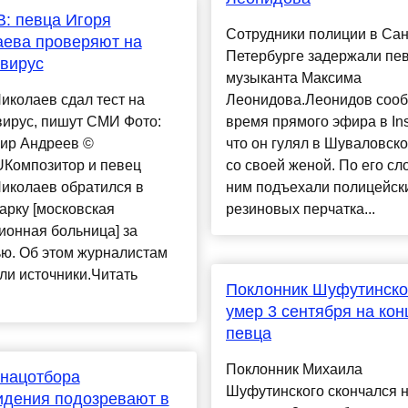
: певца Игоря
Сотрудники полиции в Сан
ева проверяют на
Петербурге задержали пев
вирус
музыканта Максима
иколаев сдал тест на
Леонидова.Леонидов соо
вирус, пишут СМИ Фото:
время прямого эфира в Ins
ир Андреев ©
что он гулял в Шуваловск
Композитор и певец
со своей женой. По его сл
иколаев обратился в
ним подъехали полицейск
арку [московская
резиновых перчатка...
ионная больница] за
ю. Об этом журналистам
ли источники.Читать
Поклонник Шуфутинско
умер 3 сентября на кон
певца
Поклонник Михаила
нацотбора
Шуфутинского скончался н
идения подозревают в