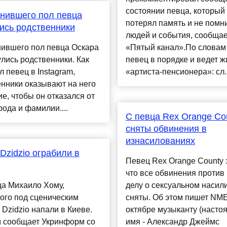
состоянии певца, который
нившего пол певца
потерял память и не помн
ись родственники
людей и события, сообщае
нившего пол певца Оскара
«Пятый канал».По словам 
лись родственники. Как
певец в порядке и ведет ж
 певец в Instagram,
«артиста-пенсионера»: сл..
нники оказывают на него
е, чтобы он отказался от
рода и фамилии....
С певца Rex Orange Co
сняты обвинения в
изнасилованиях
Dzidzio ограбили в
Певец Rex Orange County 
что все обвинения против 
ца Михаило Хому,
делу о сексуальном насил
ого под сценическим
сняты. Об этом пишет NME
Dzidzio напали в Киеве.
октябре музыканту (насто
м сообщает Укринформ со
имя - Александр Джеймс