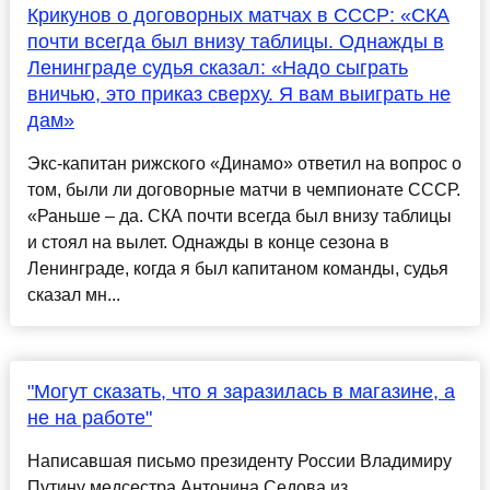
Крикунов о договорных матчах в СССР: «СКА
почти всегда был внизу таблицы. Однажды в
Ленинграде судья сказал: «Надо сыграть
вничью, это приказ сверху. Я вам выиграть не
дам»
Экс-капитан рижского «Динамо» ответил на вопрос о
том, были ли договорные матчи в чемпионате СССР.
«Раньше – да. СКА почти всегда был внизу таблицы
и стоял на вылет. Однажды в конце сезона в
Ленинграде, когда я был капитаном команды, судья
сказал мн...
"Могут сказать, что я заразилась в магазине, а
не на работе"
Написавшая письмо президенту России Владимиру
Путину медсестра Антонина Седова из