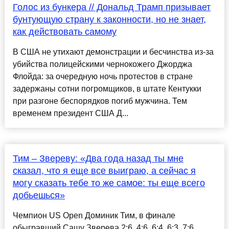
Голос из бункера // Дональд Трамп призывает
бунтующую страну к законности, но не знает,
как действовать самому
В США не утихают демонстрации и бесчинства из-за
убийства полицейскими чернокожего Джорджа
Флойда: за очередную ночь протестов в стране
задержаны сотни погромщиков, в штате Кентукки
при разгоне беспорядков погиб мужчина. Тем
временем президент США Д...
Тим – Звереву: «Два года назад ты мне
сказал, что я еще все выиграю, а сейчас я
могу сказать тебе то же самое: ты еще всего
добьешься»
Чемпион US Open Доминик Тим, в финале
обыгравший Сашу Зверева 2:6, 4:6, 6:4, 6:3, 7:6,