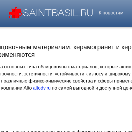
К новостям
цовочным материалам: керамогранит и ке
применяются
а основных типа облицовочных материалов, которые активн
рочности, эстетичности, устойчивости к износу и широкому
т различные физико-химические свойства и сферы применен
 компании Alto
altodv.ru
по самой выгодной и доступной цене
лины, песка и минералов, которые формуются, сушатся, по