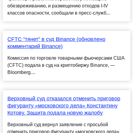
обезвреживанию, и размещению отходов I-IV
классов опасности, сообщали в пресс-служб...
CFTC "тянет" в суд Binance (обновлено
комментарий Binance)
Комиссия по торговле товарными фьючерсами США
(CFTC) подала в суд на криптобиржу Binance, —
Bloomberg....
Верховный суд отказался отменить приговор
фигуранту «московского дела» Константину
Котову. Защита подала новую жалобу
Верховный суд вернул заявление с просьбой
отменить приговор фигуранту «московского дела»