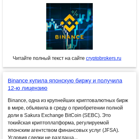
Читайте полный текст на сайте
cryptobrokers.ru
Binance купила японскую биржу и получила
12-ю лицензию
Binance, одна из крупнейших криптовалютных бирж
в мире, объявила в среду о приобретении полной
доли в Sakura Exchange BitCoin (SEBC). Это
токийская криптоплатформа, регулируемой
японским агентством финансовых услуг (JFSA).
Условия сделки не разглаша...