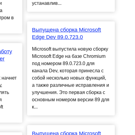
и
устанавлив...
а
тром в
Выпущена сборка Microsoft
Edge Dev 89.0.723.0
Microsoft выпустила новую сборку
аботу
Microsoft Edge на базе Chromium
er
под номером 89.0.723.0 для
канала Dev, которая принесла с
t начнет
собой несколько новых функций,
,
а также различные исправления и
лять
улучшения. Это первая сборка с
я
основным номером версии 89 для
ft
к...
Выпущена сборка Microsoft