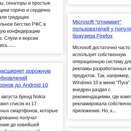
ы, сенаторы и простые
ики горячо и сердечно
али грядущее
Microsoft "отнимает"
льное бегство РФС в
пользователей у попул
кую конфедерацию
браузера Firefox
. Слухи и версии
ись…...
Microsoft достаточно часто
использует собственную
операционную систему дл
рекламы разработанных е
расширяет дорожную
продуктов. Так, например,
обновлений
Windows 10 в меню “Пуск”
онов до Android 10
внедрен раздел с
 августа бренд Nokia
рекомендациями, где ком
вил список из 17
рекламировала собствен
ных смартфонов, которые
приложения. Но, к...
ированно получат
ение до новейшей