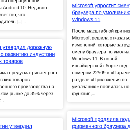
ной операционной
Microsoft упростит смен
 Android 10. Недавно
браузера по умолчанию
звестно, что
Windows 11
итель [...]...
После масштабной критик
Microsoft решила отказатьс
изменений, которые затру
н утвердил дорожную
смену браузера по умолча
по развитию индустрии
Windows 11. В новой
х товаров
инсайдерской сборке под
мма предусматривает рост
номером 22509 в «Параме
тских товаров
разделе «Приложения по
венного производства на
умолчанию» появилась но
ком рынке до 35% через
функция,...
..
Microsoft продлила по
тин утвердил
фирменного браузера 