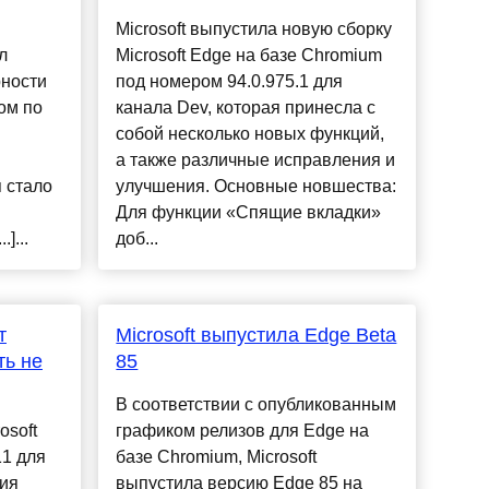
Microsoft выпустила новую сборку
л
Microsoft Edge на базе Chromium
рности
под номером 94.0.975.1 для
ом по
канала Dev, которая принесла с
собой несколько новых функций,
а также различные исправления и
 стало
улучшения. Основные новшества:
Для функции «Спящие вкладки»
]...
доб...
т
Microsoft выпустила Edge Beta
ть не
85
В соответствии с опубликованным
osoft
графиком релизов для Edge на
11 для
базе Chromium, Microsoft
ния
выпустила версию Edge 85 на