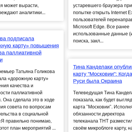
я может вырасти,
устаревшего браузера при
еждают аналитики...
попытке открыть Internet E
пользователей перенапра
Microsoft Edge. Все ранее
использованные данные (
ва подписала
поиска, закл...
жную карту» повышения
ва паллиативной
и
Тина Канделаки опубли
ремьер Татьяна Голикова
карту "Московии": Когда
ала «дорожную карту»
Руси была Окраина
ния качества и
ности паллиативной
Телеведущая Тина Кандел
 Она сделала это в ходе
показала, как будет выгля
ия совета по вопросам
карта "Московии". Испол
ельства в социальной
обязанности директора
«Я правильно понимаю,
телеканала ТНТ разместил
 этот план мероприятий ...
своём микроблоге карту, н