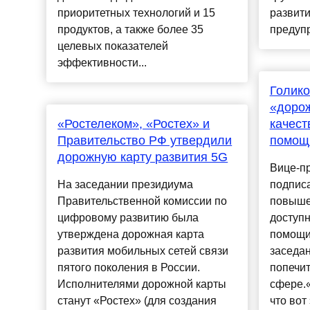
приоритетных технологий и 15
развити
продуктов, а также более 35
предупр
целевых показателей
эффективности...
Голико
«доро
«Ростелеком», «Ростех» и
качест
Правительство РФ утвердили
помощ
дорожную карту развития 5G
Вице-п
На заседании президиума
подпис
Правительственной комиссии по
повыше
цифровому развитию была
доступ
утверждена дорожная карта
помощи.
развития мобильных сетей связи
заседан
пятого поколения в России.
попечит
Исполнителями дорожной карты
сфере.
станут «Ростех» (для создания
что вот