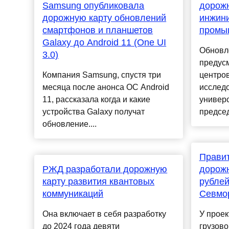
Samsung опубликовала
дорожн
дорожную карту обновлений
инжини
смартфонов и планшетов
промы
Galaxy до Android 11 (One UI
Обновл
3.0)
предус
Компания Samsung, спустя три
центров
месяца после анонса ОС Android
исследо
11, рассказала когда и какие
универс
устройства Galaxy получат
председ
обновление....
Правит
РЖД разработали дорожную
дорожн
карту развития квантовых
рублей
коммуникаций
Севмо
Она включает в себя разработку
У проек
до 2024 года девяти
грузово