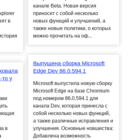
канале Beta. Новая версия
xplorer
приносит с собой несколько
вят в
новых функций и улучшений, а
также новые политики, о которых
история
можно прочитать на оф...
Выпущена сборка Microsoft
ковала
Edge Dev 86.0.594.1
-то у
Microsoft выпустила новую сборку
Microsoft Edge на базе Chromium
аки
под номером 86.0.594.1 для
деть
канала Dev, которая принесла с
няющая
собой несколько новых функций,
а также различные исправления и
а в
улучшения. Основные новшества:
а
Добавлена возможность