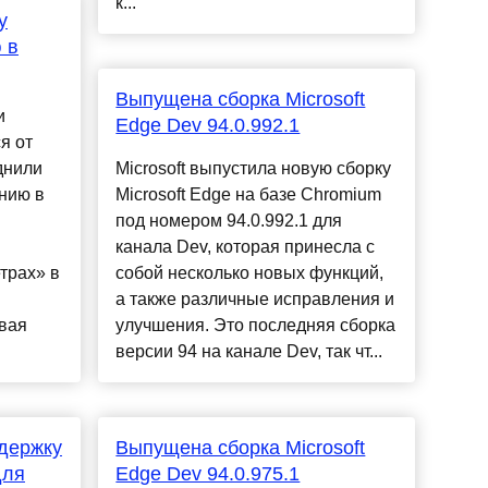
к...
у
 в
Выпущена сборка Microsoft
и
Edge Dev 94.0.992.1
я от
днили
Microsoft выпустила новую сборку
нию в
Microsoft Edge на базе Chromium
под номером 94.0.992.1 для
канала Dev, которая принесла с
трах» в
собой несколько новых функций,
а также различные исправления и
вая
улучшения. Это последняя сборка
версии 94 на канале Dev, так чт...
ддержку
Выпущена сборка Microsoft
для
Edge Dev 94.0.975.1