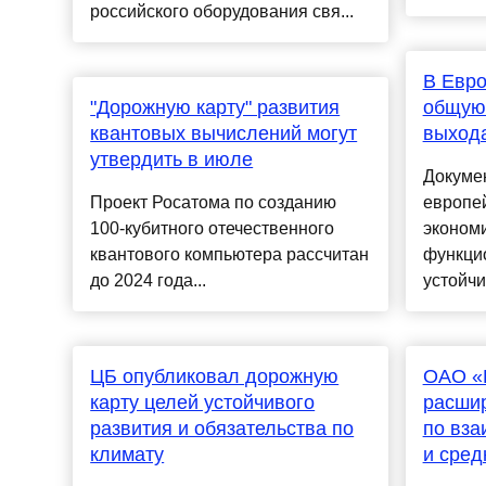
российского оборудования свя...
В Евро
"Дорожную карту" развития
общую
квантовых вычислений могут
выхода
утвердить в июле
Докуме
Проект Росатома по созданию
европе
100-кубитного отечественного
эконом
квантового компьютера рассчитан
функци
до 2024 года...
устойчи
ЦБ опубликовал дорожную
ОАО «
карту целей устойчивого
расши
развития и обязательства по
по вз
климату
и сред