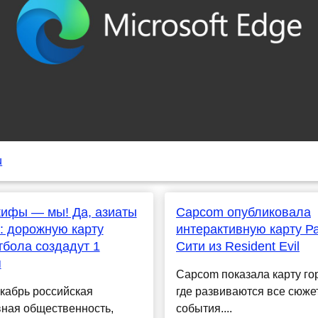
u
кифы — мы! Да, азиаты
Capcom опубликовала
 дорожную карту
интерактивную карту Ра
бола создадут 1
Сити из Resident Evil
я
Capcom показала карту го
кабрь российская
где развиваются все сюж
вная общественность,
события....