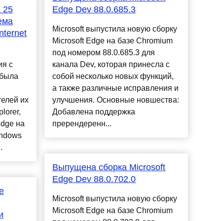
 25
Edge Dev 88.0.685.3
ема
Microsoft выпустила новую сборку
nternet
Microsoft Edge на базе Chromium
под номером 88.0.685.3 для
ия с
канала Dev, которая принесла с
 была
собой несколько новых функций,
а также различные исправления и
елей их
улучшения. Основные новшества:
lorer,
Добавлена поддержка
dge на
пререндеренн...
indows
.
Выпущена сборка Microsoft
Edge Dev 88.0.702.0
е
Microsoft выпустила новую сборку
Microsoft Edge на базе Chromium
и