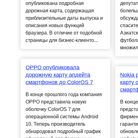
опубликована подробная
депутат
дорожная карта, содержащая
болельщ
приблизительные даты выпуска и
обсужд
описания новых функций
спасите
браузера. В отличие от подобной
Азиатс
страницы для бизнес-клиенто...
футбола
множил
OPPO опубликовала
дорожную карту апдейта
Nokia 
смартфонов до ColorOS 7
карту 
смартф
В конце прошлого года компания
OPPO представила новую
В конце
оболочку ColorOS 7 для
предста
операционной системы Android
фирмен
10. Теперь производитель
гарант
обнародовал подробный график
обновл