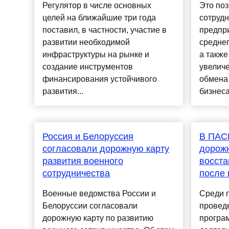
Регулятор в числе основных
Это поз
целей на ближайшие три года
сотрудн
поставил, в частности, участие в
предпр
развитии необходимой
среднег
инфраструктуры на рынке и
а также
создание инструментов
увелич
финансирования устойчивого
обмена
развития...
бизнеса.
Россия и Белоруссия
В ПАС
согласовали дорожную карту
дорожн
развития военного
восста
сотрудничества
после
Военные ведомства России и
Среди 
Белоруссии согласовали
провед
дорожную карту по развитию
програ