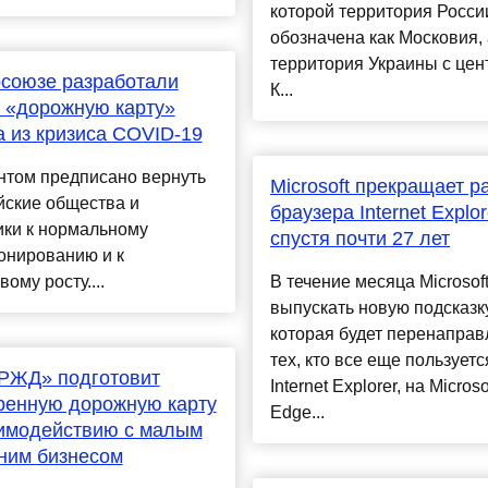
которой территория Росси
обозначена как Московия, 
территория Украины с цен
союзе разработали
К...
 «дорожную карту»
 из кризиса COVID-19
нтом предписано вернуть
Microsoft прекращает р
йские общества и
браузера Internet Explor
ики к нормальному
спустя почти 27 лет
онированию и к
вому росту....
В течение месяца Microsof
выпускать новую подсказку
которая будет перенаправ
тех, кто все еще пользуетс
РЖД» подготовит
Internet Explorer, на Microso
ренную дорожную карту
Edge...
аимодействию с малым
ним бизнесом