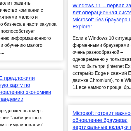
волит развить
Windows 11 – первая за
ичество компании с
лет операционная сист
иятиями малого и
Microsoft без браузера I
о бизнеса в части закупок,
Explorer
 поспособствует
ению информационного
Если в Windows 10 ситуац
 и обучению малого
фирменными браузерами
..
очень разнообразной –
одновременно у пользоват
могло быть три (Internet Exp
«старый» Edge и свежий E
Е предложили
движке Chromium), то в W
ую карту по
11 все намного проще: бр..
новлению экономики
 пандемии
предложенных мер -
Microsoft готовит важно
ение "амбициозных
обновление браузера:
мм стимулирования"
вертикальные вкладки 