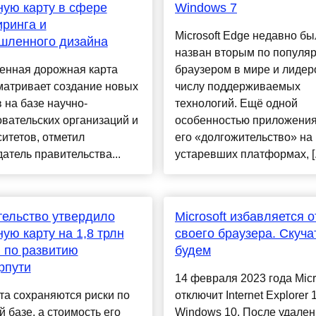
ую карту в сфере
Windows 7
ринга и
Microsoft Edge недавно бы
шленного дизайна
назван вторым по популя
енная дорожная карта
браузером в мире и лидер
матривает создание новых
числу поддерживаемых
 на базе научно-
технологий. Ещё одной
вательских организаций и
особенностью приложения
итетов, отметил
его «долгожительство» на
атель правительства...
устаревших платформах, [...
ельство утвердило
Microsoft избавляется о
ую карту на 1,8 трлн
своего браузера. Скуча
 по развитию
будем
рпути
14 февраля 2023 года Micr
та сохраняются риски по
отключит Internet Explorer 
й базе, а стоимость его
Windows 10. После удале