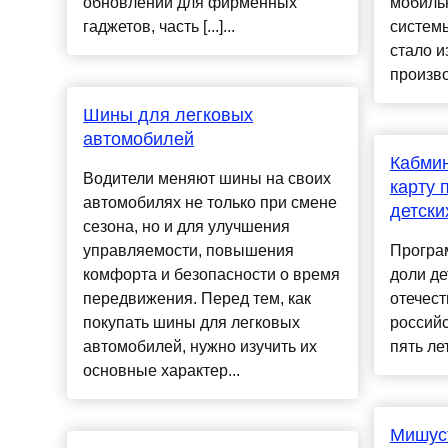
обновлений для фирменных
мобиль
гаджетов, часть [...]...
системы
стало и
производ
Шины для легковых
автомобилей
Кабми
Водители меняют шины на своих
карту 
автомобилях не только при смене
детски
сезона, но и для улучшения
управляемости, повышения
Програ
комфорта и безопасности о время
доли де
передвижения. Перед тем, как
отечест
покупать шины для легковых
российс
автомобилей, нужно изучить их
пять лет.
основные характер...
Мишус