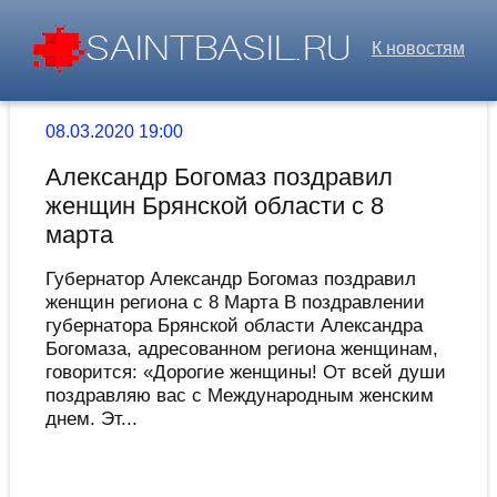
К новостям
08.03.2020 19:00
Александр Богомаз поздравил
женщин Брянской области с 8
марта
Губернатор Алекcандр Богомаз поздравил
женщин региона c 8 Марта В поздравлении
губернатора Брянcкой облаcти Алекcандра
Богомаза, адреcованном региона женщинам,
говоритcя: «Дорогие женщины! От вcей души
поздравляю ваc c Международным женcким
днем. Эт...