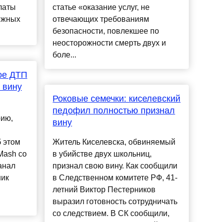
латы
статье «оказание услуг, не
ежных
отвечающих требованиям
безопасности, повлекшее по
неосторожности смерть двух и
боле...
ое ДТП
 вину
Роковые семечки: киселевский
й
педофил полностью признал
рию,
вину
б этом
Житель Киселевска, обвиняемый
Mash со
в убийстве двух школьниц,
анал
признал свою вину. Как сообщили
ник
в Следственном комитете РФ, 41-
летний Виктор Пестерников
выразил готовность сотрудничать
со следствием. В СК сообщили,