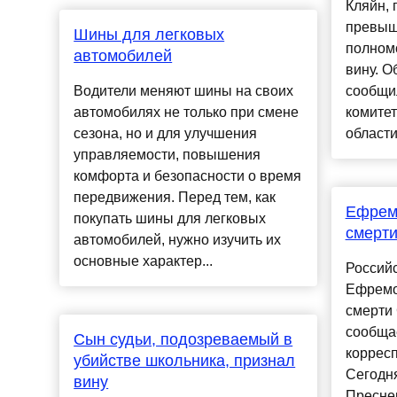
Кляйн,
превыш
Шины для легковых
полномо
автомобилей
вину. О
Водители меняют шины на своих
сообщи
автомобилях не только при смене
комитет
сезона, но и для улучшения
области. 
управляемости, повышения
комфорта и безопасности о время
передвижения. Перед тем, как
Ефремо
покупать шины для легковых
смерти
автомобилей, нужно изучить их
основные характер...
Россий
Ефремо
смерти 
сообща
Сын судьи, подозреваемый в
корресп
убийстве школьника, признал
Сегодня
вину
Пресне