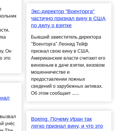
е
Экс-директор "Военторга"
кольник
частично признал вину в США
по делу о взятке
сти,
тка
Бывший заместитель директора
"Военторга" Леонид Тейф
у. Он
признал свою вину в США.
о это
Американские власти считают его
виновным в даче взятки, визовом
мошенничестве и
предоставлении ложных
сведений о зарубежных активах.
Об этом сообщает ......
знал
 вызвал
Boeing. Почему Иран так
ый унёс
легко признал вину, и что это
ек.The