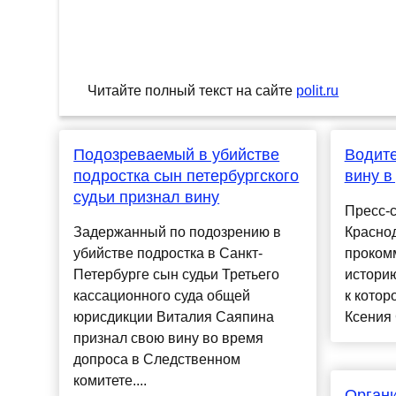
Читайте полный текст на сайте
polit.ru
Подозреваемый в убийстве
Водите
подростка сын петербургского
вину в
судьи признал вину
Пресс-
Задержанный по подозрению в
Краснод
убийстве подростка в Санкт-
проком
Петербурге сын судьи Третьего
историю
кассационного суда общей
к котор
юрисдикции Виталия Саяпина
Ксения 
признал свою вину во время
допроса в Следственном
комитете....
Органи