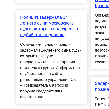
Красно
Организ
Полиция задержала 14-
подмоск
летнего сына московского
результ
судьи, которого подозревают
человек
в убийстве подростка
вину, 
Сотрудники полиции нашли и
помощн
задержали 14-летнего сына судьи,
по Моск
который накануне,
Врадий.
предположительно, застрелил
хосписа.
приятеля из ружья. Информация
опубликована на сайте
регионального управления СК.
Задерж
«Председатель СК России
призна
поручил следователям
всесторонне...
Томск, 
REGNUM