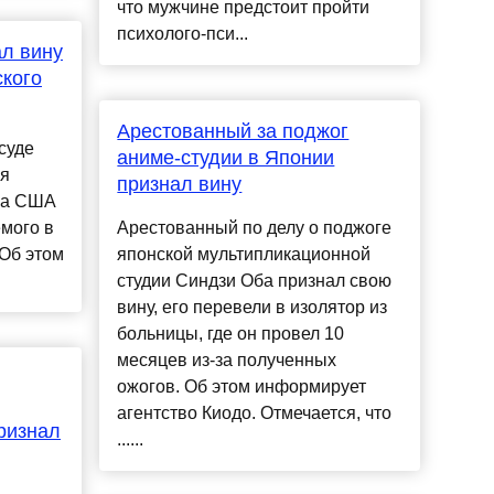
что мужчине предстоит пройти
психолого-пси...
л вину
ского
Арестованный за поджог
суде
аниме-студии в Японии
ся
признал вину
на США
мого в
Арестованный по делу о поджоге
 Об этом
японской мультипликационной
студии Синдзи Оба признал свою
вину, его перевели в изолятор из
больницы, где он провел 10
месяцев из-за полученных
ожогов. Об этом информирует
агентство Киодо. Отмечается, что
ризнал
......