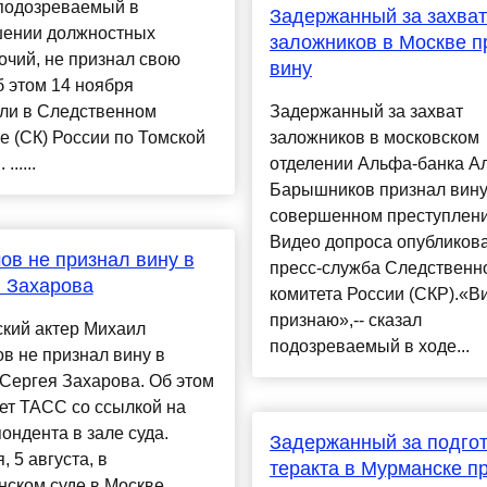
 подозреваемый в
Задержанный за захват
ении должностных
заложников в Москве п
чий, не признал свою
вину
б этом 14 ноября
ли в Следственном
Задержанный за захват
е (СК) России по Томской
заложников в московском
......
отделении Альфа-банка А
Барышников признал вину
совершенном преступлени
Видео допроса опубликов
в не признал вину в
пресс-служба Следственн
 Захарова
комитета России (СКР).«В
признаю»,-- сказал
ский актер Михаил
подозреваемый в ходе...
в не признал вину в
Сергея Захарова. Об этом
ет ТАСС со ссылкой на
ондента в зале суда.
Задержанный за подгот
, 5 августа, в
теракта в Мурманске п
нском суде в Москве