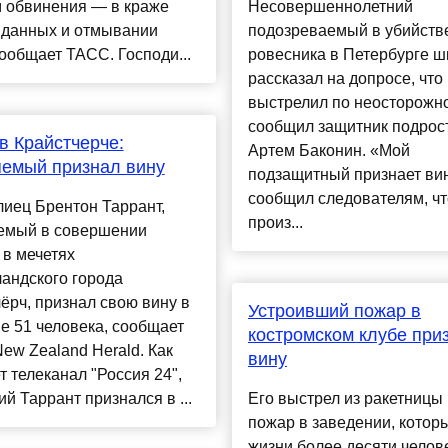
м обвинения — в краже
Несовершеннолетний
 данных и отмывании
подозреваемый в убийств
сообщает ТАСС. Господи...
ровесника в Петербурге ш
рассказал на допросе, что
выстрелил по неосторожно
сообщил защитник подрос
в Крайстчерче:
Артем Баконин. «Мой
емый признал вину
подзащитный признает вин
сообщил следователям, чт
иец Брентон Таррант,
произ...
емый в совершении
 в мечетях
андского города
ёрч, признал свою вину в
Устроивший пожар в
е 51 человека, сообщает
костромском клубе при
New Zealand Herald. Как
вину
т телеканал "Россия 24",
ий Таррант признался в ...
Его выстрел из ракетницы
пожар в заведении, котор
жизни более десяти челов