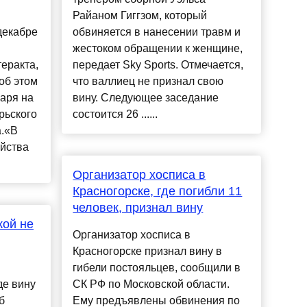
Райаном Гиггзом, который
декабре
обвиняется в нанесении травм и
жестоком обращении к женщине,
еракта,
передает Sky Sports. Отмечается,
об этом
что валлиец не признал свою
аря на
вину. Следующее заседание
рьского
состоится 26 ......
а.«В
айства
Организатор хосписа в
Красногорске, где погибли 11
человек, признал вину
кой не
Организатор хосписа в
Красногорске признал вину в
гибели постояльцев, сообщили в
де вину
СК РФ по Московской области.
б
Ему предъявлены обвинения по