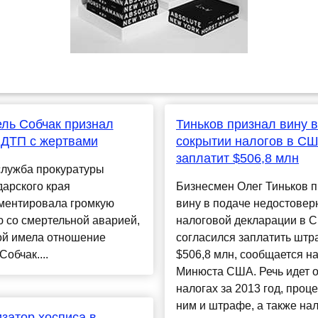
ль Собчак признал
Тиньков признал вину в
 ДТП с жертвами
сокрытии налогов в СШ
заплатит $506,8 млн
служба прокуратуры
арского края
Бизнесмен Олег Тиньков 
ментировала громкую
вину в подаче недостовер
 со смертельной аварией,
налоговой декларации в 
ой имела отношение
согласился заплатить шт
Собчак....
$506,8 млн, сообщается на
Минюста США. Речь идет 
налогах за 2013 год, проц
ним и штрафе, а также на
затор хосписа в