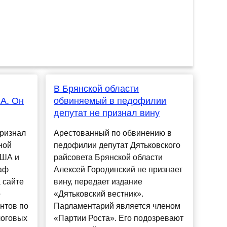
В Брянской области
А. Он
обвиняемый в педофилии
депутат не признал вину
признал
Арестованный по обвинению в
ной
педофилии депутат Дятьковского
США и
райсовета Брянской области
раф
Алексей Городинский не признает
 сайте
вину, передает издание
о
«Дятьковский вестник».
ентов по
Парламентарий является членом
логовых
«Партии Роста». Его подозревают