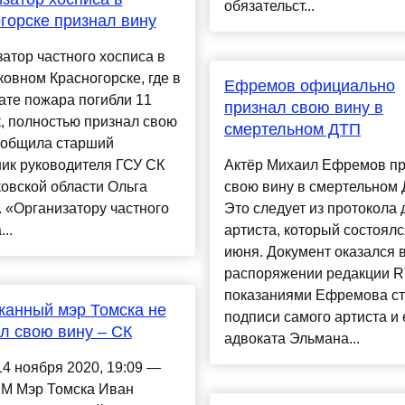
обязательст...
горске признал вину
атор частного хосписа в
овном Красногорске, где в
Ефремов официально
ате пожара погибли 11
признал свою вину в
, полностью признал свою
смертельном ДТП
сообщила старший
ик руководителя ГСУ СК
Актёр Михаил Ефремов п
овской области Ольга
свою вину в смертельном 
 «Организатору частного
Это следует из протокола
..
артиста, который состоялс
июня. Документ оказался 
распоряжении редакции R
показаниями Ефремова ст
анный мэр Томска не
подписи самого артиста и 
л свою вину – СК
адвоката Эльмана...
14 ноября 2020, 19:09 —
 Мэр Томска Иван