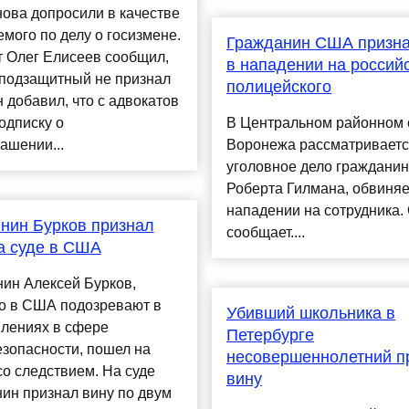
ова допросили в качестве
мого по делу о госизмене.
Гражданин США призна
т Олег Елисеев сообщил,
в нападении на россий
 подзащитный не признал
полицейского
н добавил, что с адвокатов
одписку о
В Центральном районном 
ашении...
Воронежа рассматривает
уголовное дело граждани
Роберта Гилмана, обвиняе
нападении на сотрудника.
нин Бурков признал
сообщает....
а суде в США
ин Алексей Бурков,
го в США подозревают в
Убивший школьника в
плениях в сфере
Петербурге
зопасности, пошел на
несовершеннолетний п
со следствием. На суде
вину
ин признал вину по двум