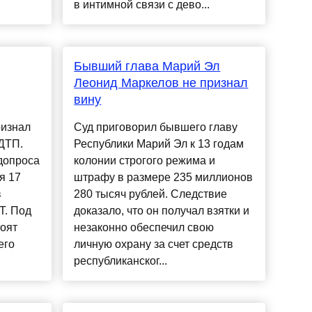
в интимной связи с дево...
Бывший глава Марий Эл
Леонид Маркелов не признал
вину
ризнал
Суд приговорил бывшего главу
ДТП.
Республики Марий Эл к 13 годам
 допроса
колонии строгого режима и
я 17
штрафу в размере 235 миллионов
в
280 тысяч рублей. Следствие
T. Под
доказало, что он получал взятки и
оят
незаконно обеспечил свою
его
личную охрану за счет средств
республиканског...