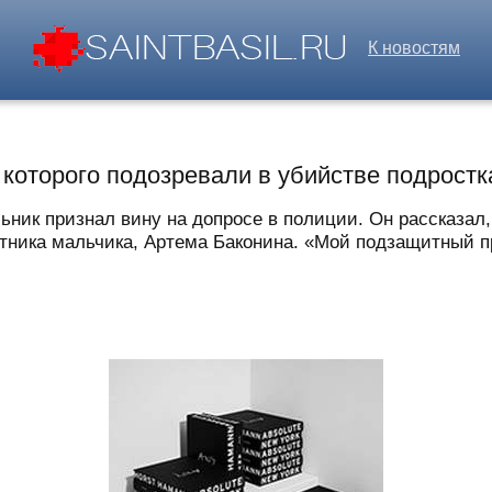
К новостям
 которого подозревали в убийстве подростк
ник признал вину на допросе в полиции. Он рассказал,
ника мальчика, Артема Баконина. «Мой подзащитный при