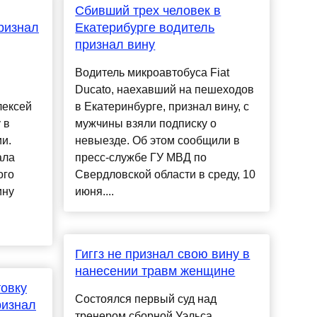
Сбивший трех человек в
ризнал
Екатерибурге водитель
признал вину
Водитель микроавтобуса Fiat
Ducato, наехавший на пешеходов
лексей
в Екатеринбурге, признал вину, с
 в
мужчины взяли подписку о
и.
невыезде. Об этом сообщили в
ала
пресс-службе ГУ МВД по
ого
Свердловской области в среду, 10
ину
июня....
Гиггз не признал свою вину в
нанесении травм женщине
овку
Состоялся первый суд над
ризнал
тренером сборной Уэльса