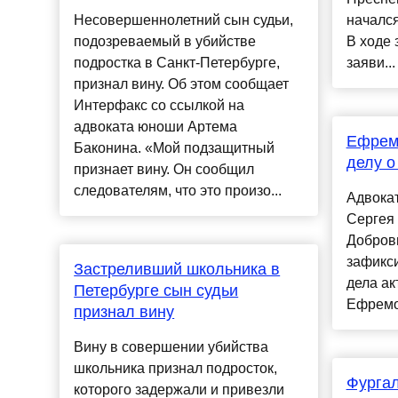
Несовершеннолетний сын судьи,
начался
подозреваемый в убийстве
В ходе
подростка в Санкт-Петербурге,
заяви...
признал вину. Об этом сообщает
Интерфакс со ссылкой на
адвоката юноши Артема
Ефремо
Баконина. «Мой подзащитный
делу о
признает вину. Он сообщил
следователям, что это произо...
Адвока
Сергея
Доброви
зафикс
Застреливший школьника в
дела а
Петербурге сын судьи
Ефремов
признал вину
Вину в совершении убийства
школьника признал подросток,
Фургал
которого задержали и привезли