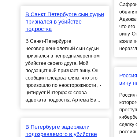
Сафрон
обвиняе
В Санкт-Петербурге сын судьи
Адвока
признался в убийстве
что его
подростка
вину. О
В Санкт-Петербурге
взяли п
несовершеннолетний сын судьи
неразгл
признался в непреднамеренном
убийстве своего друга. Мой
подзащитный признает вину. Он
Россия
сообщил следователям, что это
вину н
произошло по неосторожности , -
цитирует Интерфакс слова
Россиян
адвоката подростка Артема Ба...
которо
престу
кибербе
сделку 
В Петербурге задержали
россиян
подозреваемого в убийстве