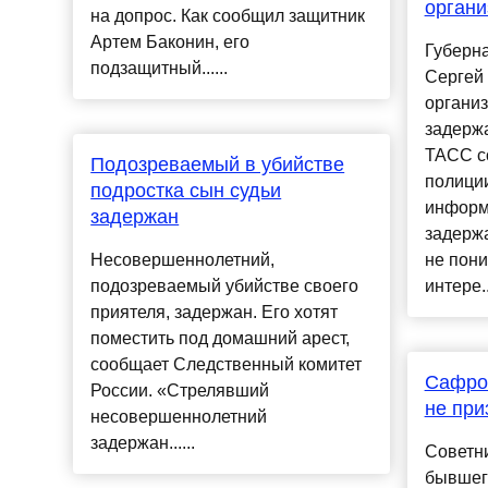
органи
на допрос. Как сообщил защитник
Артем Баконин, его
Губерна
подзащитный......
Сергей 
организ
задерж
ТАСС со
Подозреваемый в убийстве
полици
подростка сын судьи
информ
задержан
задержа
Несовершеннолетний,
не пони
подозреваемый убийстве своего
интере..
приятеля, задержан. Его хотят
поместить под домашний арест,
сообщает Следственный комитет
Сафрон
России. «Стрелявший
не при
несовершеннолетний
задержан......
Советн
бывшег