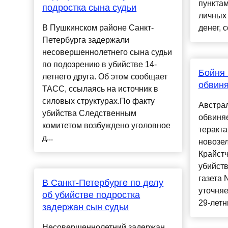
пункта
подростка сына судьи
личных
В Пушкинском районе Санкт-
денег, 
Петербурга задержали
несовершеннолетнего сына судьи
по подозрению в убийстве 14-
Бойня 
летнего друга. Об этом сообщает
обвиня
ТАСС, ссылаясь на источник в
силовых структурах.По факту
Австрал
убийства Следственным
обвиня
комитетом возбуждено уголовное
теракта
д...
новозел
Крайстч
убийств
газета 
В Санкт-Петербурге по делу
уточняе
об убийстве подростка
29-летн
задержан сын судьи
Несовершеннолетний задержан