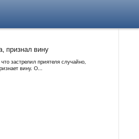
а, признал вину
 что застрелил приятеля случайно,
знает вину. О...