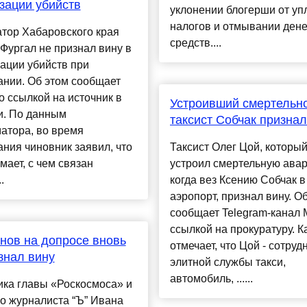
зации убийств
уклонении блогерши от уп
налогов и отмывании ден
тор Хабаровского края
средств....
Фургал не признал вину в
ации убийств при
ании. Об этом сообщает
 ссылкой на источник в
Устроивший смертельн
и. По данным
таксист Собчак признал
атора, во время
ния чиновник заявил, что
Таксист Олег Цой, которы
мает, с чем связан
устроил смертельную ава
.
когда вез Ксению Собчак в
аэропорт, признал вину. О
сообщает Telegram-канал 
ссылкой на прокуратуру. К
ов на допросе вновь
отмечает, что Цой - сотруд
знал вину
элитной службы такси,
автомобиль, ......
ика главы «Роскосмоса» и
о журналиста “Ъ” Ивана