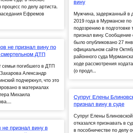
вину
 процесс по делу артиста.
 заседания Ефремов
Мужчина, задержанный в 
2019 года в Мурманске по
подозрению в подготовке т
признал вину. Сообщение 
было опубликовано 27 янв
в не признал вину по
официальном сайте Октяб
 смертельном ДТП
районного суда Мурманск
ходе рассмотрения ходат
т семьи погибшего в ДТП
(о продл...
 Захарова Александр
нский подчеркнул, что это
ировано в материалах
ктера Михаила
Супруг Елены Блиновс
а....
признал вину в суде
Супруг Елены Блиновской
отказался признавать в су
 не признал вину в
в пособничестве по делу о