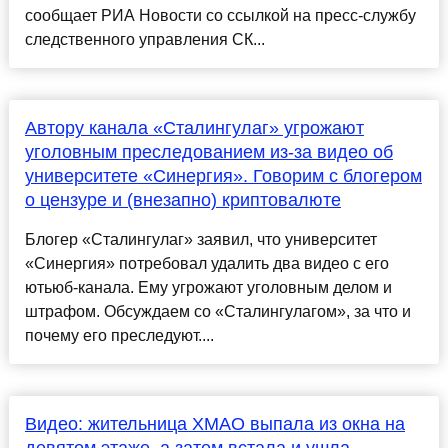
сообщает РИА Новости со ссылкой на пресс-службу
следственного управления СК...
Автору канала «Сталингулаг» угрожают
уголовным преследованием из-за видео об
университете «Синергия». Говорим с блогером
о цензуре и (внезапно) криптовалюте
Блогер «Сталингулаг» заявил, что университет
«Синергия» потребовал удалить два видео с его
ютьюб-канала. Ему угрожают уголовным делом и
штрафом. Обсуждаем со «Сталингулагом», за что и
почему его преследуют....
Видео: жительница ХМАО выпала из окна на
девятом этаже, а затем встала и ушла