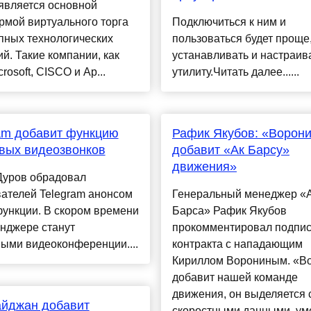
является основной
рмой виртуального торга
Подключиться к ним и
пных технологических
пользоваться будет проще
й. Такие компании, как
устанавливать и настраив
icrosoft, CISCO и Ap...
утилиту.Читать далее......
am добавит функцию
Рафик Якубов: «Ворон
вых видеозвонков
добавит «Ак Барсу»
движения»
Дуров обрадовал
ателей Telegram анонсом
Генеральный менеджер «
ункции. В скором времени
Барса» Рафик Якубов
нджере станут
прокомментировал подпи
ыми видеоконференции....
контракта с нападающим
Кириллом Ворониным. «В
добавит нашей команде
движения, он выделяется
айджан добавит
скоростными данными, у