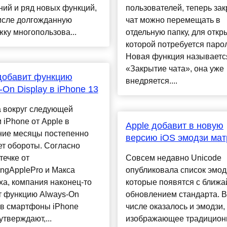
ий и ряд новых функций,
пользователей, теперь за
исле долгожданную
чат можно перемещать в
ку многопользова...
отдельную папку, для откр
которой потребуется парол
Новая функция называетс
«Закрытие чата», она уже
добавит функцию
внедряется....
-On Display в iPhone 13
 вокруг следующей
 iPhone от Apple в
Apple добавит в новую
ние месяцы постепенно
версию iOS эмодзи ма
т обороты. Согласно
течке от
Совсем недавно Unicode
ingApplePro и Макса
опубликовала список эмод
а, компания наконец-то
которые появятся с ближ
т функцию Always-On
обновлением стандарта. В
 в смартфоны iPhone
числе оказалось и эмодзи,
утверждают,...
изображающее традицион