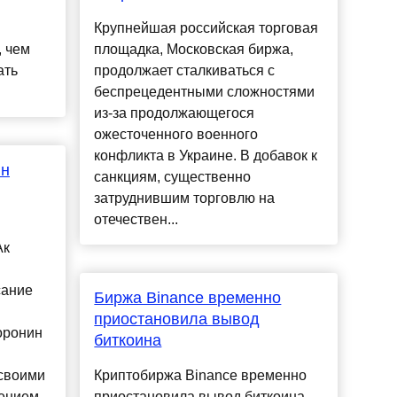
Крупнейшая российская торговая
, чем
площадка, Московская биржа,
ать
продолжает сталкиваться с
беспрецедентными сложностями
из-за продолжающегося
ожесточенного военного
конфликта в Украине. В добавок к
ин
санкциям, существенно
затруднившим торговлю на
отечествен...
Ак
сание
Биржа Binance временно
приостановила вывод
оронин
биткоина
 своими
Криптобиржа Binance временно
мением
приостановила вывод биткоина