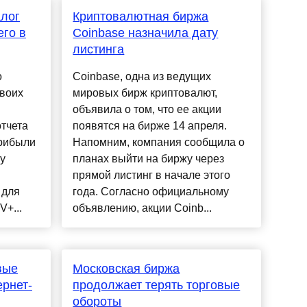
алог
Криптовалютная биржа
его в
Coinbase назначила дату
листинга
о
Coinbase, одна из ведущих
своих
мировых бирж криптовалют,
объявила о том, что ее акции
тчета
появятся на бирже 14 апреля.
прибыли
Напомним, компания сообщила о
у
планах выйти на биржу через
прямой листинг в начале этого
 для
года. Согласно официальному
V+...
объявлению, акции Coinb...
вые
Московская биржа
ернет-
продолжает терять торговые
обороты