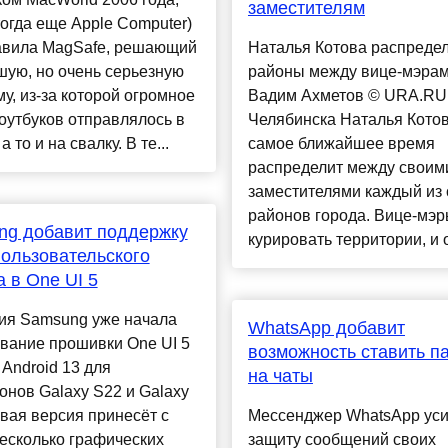
заместителям
тогда еще Apple Computer)
авила MagSafe, решающий
Наталья Котова распреде
шую, но очень серьезную
районы между вице-мэрам
у, из-за которой огромное
Вадим Ахметов © URA.R
оутбуков отправлялось в
Челябинска Наталья Котов
а то и на свалку. В те...
самое ближайшее время
распределит между своим
заместителями каждый из
районов города. Вице-мэр
ng добавит поддержку
курировать территории, и о
ользовательского
 в One UI 5
ия Samsung уже начала
WhatsApp добавит
вание прошивки One UI 5
возможность ставить п
 Android 13 для
на чаты
нов Galaxy S22 и Galaxy
вая версия принесёт с
Мессенджер WhatsApp уси
есколько графических
защиту сообщений своих