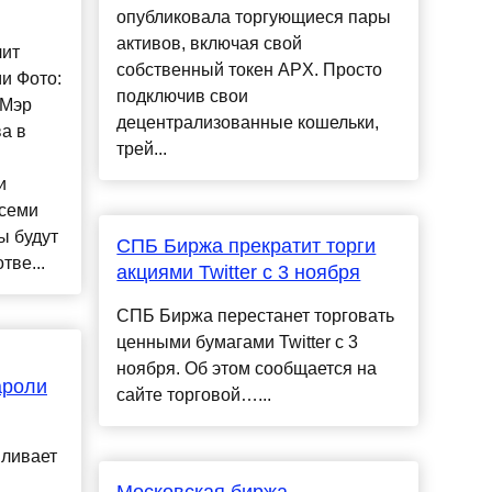
опубликовала торгующиеся пары
активов, включая свой
лит
собственный токен APX. Просто
и Фото:
подключив свои
UМэр
децентрализованные кошельки,
а в
трей...
и
 семи
ы будут
СПБ Биржа прекратит торги
тве...
акциями Twitter с 3 ноября
СПБ Биржа перестанет торговать
ценными бумагами Twitter с 3
ноября. Об этом сообщается на
ароли
сайте торговой…...
ливает