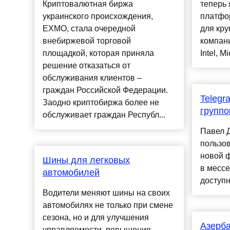
Криптовалютная биржа
теперь 
украинского происхождения,
платфо
EXMO, стала очередной
для кру
внебиржевой торговой
компани
площадкой, которая приняла
Intel, M
решение отказаться от
обслуживания клиентов –
граждан Российской Федерации.
Telegr
Заодно криптобиржа более не
группо
обслуживает граждан Республ...
Павел 
пользов
новой ф
Шины для легковых
в мессе
автомобилей
доступн
Водители меняют шины на своих
автомобилях не только при смене
сезона, но и для улучшения
Азерб
управляемости, повышения