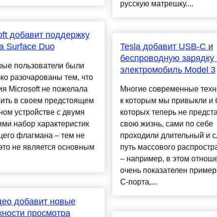
русскую матрешку....
oft добавит поддержку
а Surface Duo
Tesla добавит USB-C и
беспроводную зарядку 
рые пользователи были
электромобиль Model 3
ко разочарованы тем, что
я Microsoft не пожелала
Многие современные техн
вить в своем предстоящем
к которым мы привыкли и 
ом устройстве с двумя
которых теперь не предст
ями набор характеристик
свою жизнь, сами по себе
его флагмана – тем не
проходили длительный и 
это не является основным
путь массового распростр
– например, в этом отнош
очень показателен приме
C-порта,...
ео добавит новые
ности просмотра