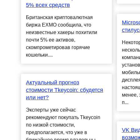
5% всех средств
Британская криптовалютная
Micros
биржа EXMO сообщила, что
стилус
неизвестные хакеры похитили
почти 5% ее активов,
Некото
скомпрометировав горячие
несколь
кошельки....
компани
устано
мобильн
диспле
Актуальный прогноз
настоящ
стоимости Tkeycoin: сбудется
менее, 
или нет?
п...
Эксперты уже сейчас
рекомендуют покупать Tkeycoin
по низкой стоимости,
VK Вид
предполагается, что уже в
возмож
ближайшее время владельцы