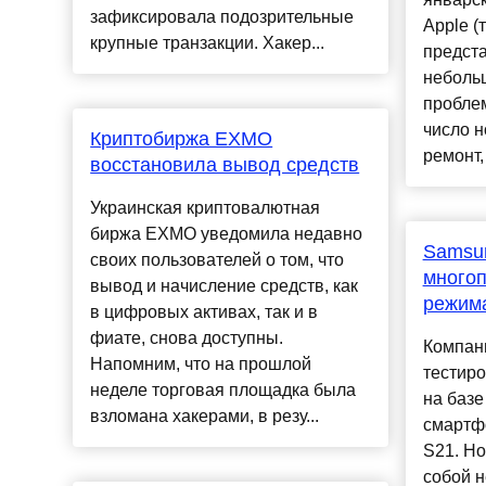
зафиксировала подозрительные
Apple (
крупные транзакции. Хакер...
предст
неболь
проблем
число н
Криптобиржа EXMO
ремонт, 
восстановила вывод средств
Украинская криптовалютная
биржа EXMO уведомила недавно
Samsu
своих пользователей о том, что
многоп
вывод и начисление средств, как
режима
в цифровых активах, так и в
фиате, снова доступны.
Компан
Напомним, что на прошлой
тестиро
неделе торговая площадка была
на базе
взломана хакерами, в резу...
смартфо
S21. Но
собой н