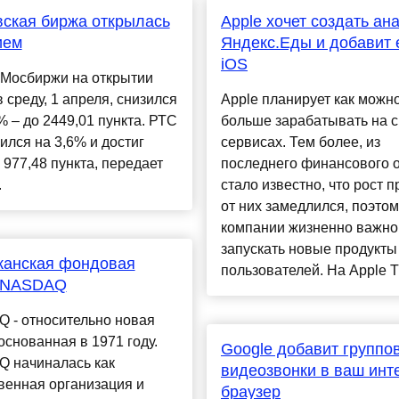
ская биржа открылась
Apple хочет создать ан
ием
Яндекс.Еды и добавит 
iOS
 Мосбиржи на открытии
в среду, 1 апреля, снизился
Apple планирует как можн
% – до 2449,01 пункта. РТС
больше зарабатывать на 
лся на 3,6% и достиг
сервисах. Тем более, из
 977,48 пункта, передает
последнего финансового о
.
стало известно, что рост 
от них замедлился, поэтом
компании жизненно важно
запускать новые продукты
канская фондовая
пользователей. На Apple T
 NASDAQ
 - относительно новая
основанная в 1971 году.
Google добавит группо
 начиналась как
видеозвонки в ваш инт
венная организация и
браузер