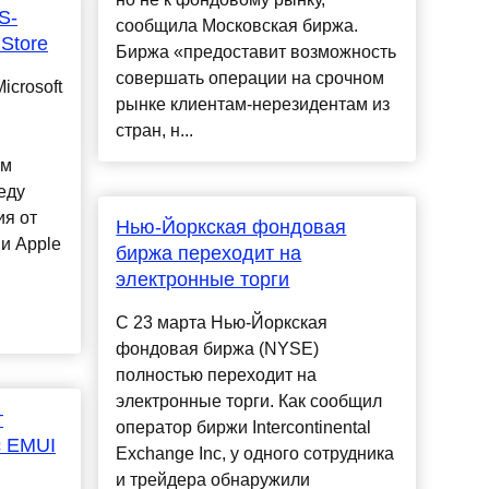
S-
сообщила Московская биржа.
 Store
Биржа «предоставит возможность
совершать операции на срочном
icrosoft
рынке клиентам-нерезидентам из
стран, н...
ем
еду
ия от
Нью-Йоркская фондовая
и Apple
биржа переходит на
электронные торги
С 23 марта Нью-Йоркская
фондовая биржа (NYSE)
полностью переходит на
электронные торги. Как сообщил
т
оператор биржи Intercontinental
с EMUI
Exchange Inc, у одного сотрудника
и трейдера обнаружили