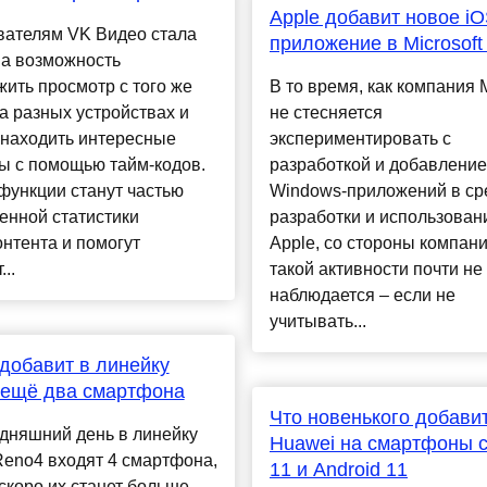
Apple добавит новое iO
вателям VK Видео стала
приложение в Microsoft
на возможность
ить просмотр с того же
В то время, как компания M
а разных устройствах и
не стесняется
 находить интересные
экспериментировать с
ы с помощью тайм-кодов.
разработкой и добавлени
функции станут частью
Windows-приложений в ср
енной статистики
разработки и использован
нтента и помогут
Apple, со стороны компани
..
такой активности почти не
наблюдается – если не
учитывать...
обавит в линейку
 ещё два смартфона
Что новенького добави
дняшний день в линейку
Huawei на смартфоны 
eno4 входят 4 смартфона,
11 и Android 11
скоро их станет больше.