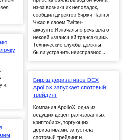
овел
из-за возникших неполадок,
сообщил директор биржи Чанпэн
Чжао в своем Twitter-
аккаунте.Изначально речь шла о
некоей «зависшей трансакции».
цию
Технические службы должны
олочку
были устранить неисправнос...
о
ь
Биржа деривативов DEX
 и,
ApolloX запускает спотовый
трейдинг
Компания ApolloX, одна из
ведущих децентрализованных
криптобирж, торгующих
а
деривативами, запустила
воим
спотовый трейдинг и