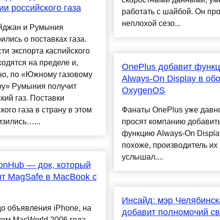
и российского газа
работать с шайбой. Он пр
неплохой сезо...
йджан и Румыния
ились о поставках газа.
и экспорта каспийского
ходятся на пределе и,
OnePlus добавит функ
но, по «Южному газовому
Always-On Display в об
ру» Румыния получит
OxygenOS
кий газ. Поставки
кого газа в страну в этом
Фанаты OnePlus уже давн
изились…...
просят компанию добавит
функцию Always-On Display
похоже, производитель их
услышал....
ionHub — док, который
т MagSafe в MacBook с
Инсайд: мэр Челябинск
до объявления iPhone, на
добавит полномочий с
ом MacWorld 2006 года,