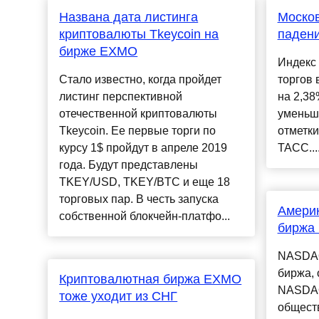
Названа дата листинга
Москов
криптовалюты Tkeycoin на
паден
бирже EXMO
Индекс
Стало известно, когда пройдет
торгов 
листинг перспективной
на 2,38
отечественной криптовалюты
уменьши
Tkeycoin. Ее первые торги по
отметки
курсу 1$ пройдут в апреле 2019
ТАСС...
года. Будут представлены
TKEY/USD, TKEY/BTC и еще 18
торговых пар. В честь запуска
Амери
собственной блокчейн-платфо...
биржа
NASDAQ
биржа, 
Криптовалютная биржа EXMO
NASDAQ
тоже уходит из СНГ
общест