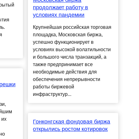
Московская биржа
крытый
продолжает работу в
условиях пандемии
ытия
ь.
Крупнейшая российская торговая
я
площадка, Московская биржа,
успешно функционирует в
условиях высокой волатильности
и большого числа транзакций, а
также предпринимает все
необходимые действия для
обеспечения непрерывности
трешки
работы биржевой
инфраструктур...
зи,
айшим
 их
Гонконгская фондовая биржа
открылись ростом котировок
но