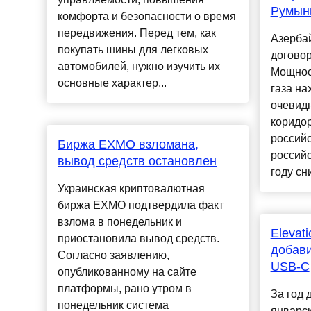
Румыни
комфорта и безопасности о время
передвижения. Перед тем, как
Азерба
покупать шины для легковых
договор
автомобилей, нужно изучить их
Мощност
основные характер...
газа на
очевид
коридо
российс
Биржа EXMO взломана,
российс
вывод средств остановлен
году сн
Украинская криптовалютная
биржа EXMO подтвердила факт
взлома в понедельник и
Elevat
приостановила вывод средств.
добави
Согласно заявлению,
USB-C
опубликованному на сайте
платформы, рано утром в
За год 
понедельник система
январск