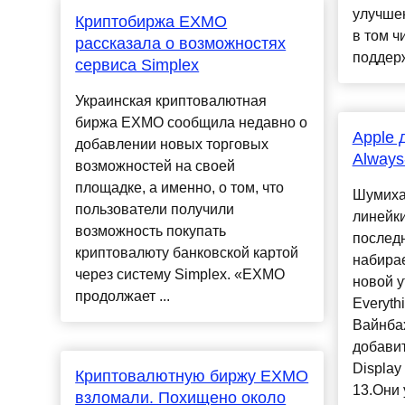
улучшен
Криптобиржа EXMO
в том ч
рассказала о возможностях
поддерж
сервиса Simplex
Украинская криптовалютная
биржа EXMO сообщила недавно о
Apple 
добавлении новых торговых
Always
возможностей на своей
площадке, а именно, о том, что
Шумиха
пользователи получили
линейки
возможность покупать
послед
криптовалюту банковской картой
набирае
через систему Simplex. «EXMO
новой у
продолжает ...
Everyth
Вайнбах
добави
Display
Криптовалютную биржу EXMO
13.Они 
взломали. Похищено около