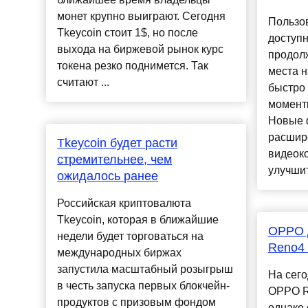
монет крупно выиграют. Сегодня
Пользо
Tkeycoin стоит 1$, но после
доступ
выхода на биржевой рынок курс
продолж
токена резко поднимется. Так
места н
считают ...
быстро
момент
Новые 
расшир
Tkeycoin будет расти
видеоко
стремительнее, чем
улучшит.
ожидалось ранее
Российская криптовалюта
Tkeycoin, которая в ближайшие
OPPO д
недели будет торговаться на
Reno4
международных биржах
запустила масштабный розыгрыш
На сего
в честь запуска первых блокчейн-
OPPO R
продуктов с призовым фондом
однако 