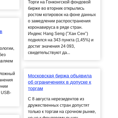
Торги на Гонконгской фондовой
бирже во вторник открылись
ростом котировок на фоне данных
о замедлении распространения
коронавируса в ряде стран.
в
Индекс Hang Seng ("Хан Сен")
поднялся на 343 пункта (1,45%) и
достиг значения 24 093,
ологии,
свидетельствуют да...
без
авляем
сложный
Московская биржа объявила
анения
об ограничениях в допуске к
ении
торгам
р USB-
С 8 августа нерезидентов из
дружественных стран допустят
только к торгам на срочном рынке,
но не к фондовому рынку,