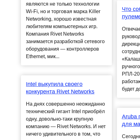
являются не только технологии
Что со
Wi-Fi, но и торговая марка Killer
пулем
Networking, хорошо известная
любителям компьютерных игр.
Отвеча
Компания Rivet Networks
руковод
занимается разработкой сетевого
дирекци
оборудования — контроллеров
сотрудн
Ethernet, мик...
«Калаш
ручного
РПЛ-20.
работа
Intel выкупила своего
будет д
конкурента Rivet Networks
На днях совершенно неожиданно
технический гигант Intel приобрёл
Aruba 
одну, довольно-таки крупную
для ма
компанию — Rivet Networks. И нет
ничего удивительного в том, что
Сегодня