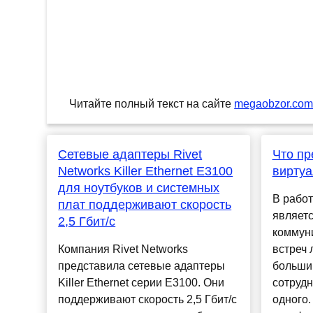
Читайте полный текст на сайте
megaobzor.co
Сетевые адаптеры Rivet
Что пр
Networks Killer Ethernet E3100
вирту
для ноутбуков и системных
В рабо
плат поддерживают скорость
являет
2,5 Гбит/с
коммун
Компания Rivet Networks
встреч 
представила сетевые адаптеры
больши
Killer Ethernet серии E3100. Они
сотруд
поддерживают скорость 2,5 Гбит/с
одного