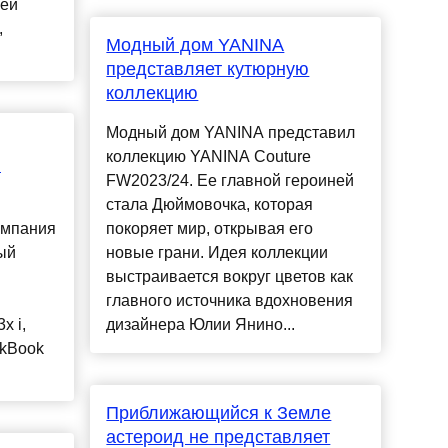
щей
,
Модный дом YANINA
представляет кутюрную
коллекцию
Модный дом YANINA представил
коллекцию YANINA Couture
й
FW2023/24. Ее главной героиней
стала Дюймовочка, которая
омпания
покоряет мир, открывая его
ый
новые грани. Идея коллекции
выстраивается вокруг цветов как
главного источника вдохновения
x i,
дизайнера Юлии Янино...
nkBook
Приближающийся к Земле
астероид не представляет