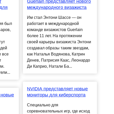
т
Guerlain представляет нового
 для
международного визажиста
Им стал Энтони Шассе — он
ия был
работает в международной
варов,
команде визажистов Guerlain
более 11 лет. На протяжении
гут
своей карьеры визажиста Энтони
юдей
создавал образы таким звездам,
е все
как Наталья Водянова, Катрин
т
Денев, Патрисия Каас, Леонардо
ии.
Ди Каприо, Натали Ба...
ли...
NVIDIA представляет новые
 новые
мониторы для киберспорта
Специально для
соревновательных игр, где исход