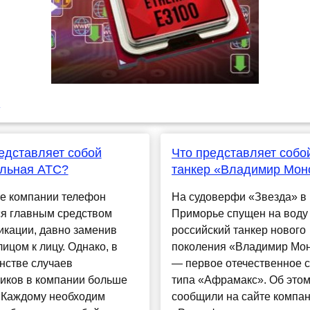
m
едставляет собой
Что представляет собо
альная АТС?
танкер «Владимир Мон
те компании телефон
На судоверфи «Звезда» в
ся главным средством
Приморье спущен на воду
икации, давно заменив
российский танкер нового
лицом к лицу. Однако, в
поколения «Владимир Мо
нстве случаев
— первое отечественное 
ников в компании больше
типа «Афрамакс». Об этом
. Каждому необходим
сообщили на сайте компа