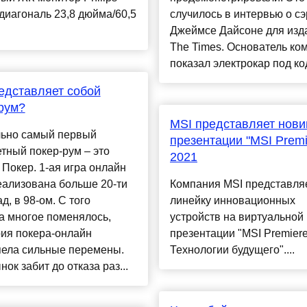
диагональ 23,8 дюйма/60,5
случилось в интервью о сэ
Джеймсе Дайсоне для изд
The Times. Основатель ко
показал электрокар под код
едставляет собой
рум?
MSI представляет нови
ьно самый первый
презентации "MSI Premi
тный покер-рум – это
2021
Покер. 1-ая игра онлайн
еализована больше 20-ти
Компания MSI представля
ад, в 98-ом. С того
линейку инновационных
а многое поменялось,
устройств на виртуальной
рия покера-онлайн
презентации "MSI Premiere
пела сильные перемены.
Технологии будущего"....
нок забит до отказа раз...