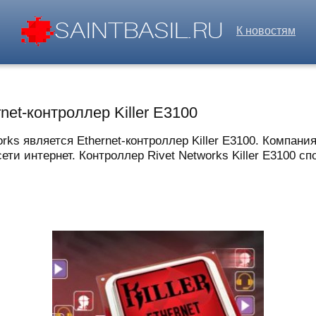
К новостям
net-контроллер Killer E3100
ks является Ethernet-контроллер Killer E3100. Компани
и интернет. Контроллер Rivet Networks Killer E3100 спо