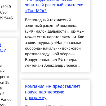
зенитный ракетный комплекс
 (5049
«Тор-М2»?
 690
39 544$
Всепогодный тактический
зенитный ракетный комплекс
(ЗРК) малой дальности «Тор-М2»
может стать непотопляемым. Как
заявил журналу «Национальная
й
оборона» начальник войсковой
т»?
противовоздушной обороны
Вооруженных сил РФ генерал-
м
лейтенант Александр Леонов...
мых
регат-
ся 18
Компания HP представляет
е
новую партнерскую
кой
программу
 Ранее
ообщ...