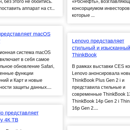
, без этого не обойтись.
«Роснефть», возглавляю
оставить аппарат на ст...
консорциумом инвесторов
которые ...
представляет macOS
r
Lenovo представляет
стильный и изысканны
ионная система macOS
ThinkBook
 включает в себя самое
льное обновление Safari,
В рамках выставки CES к
енные функции
Lenovo анонсировала нов
ний и Карт и новые
ThinkBook Plus Gen 2 i и
ости защиты данных....
представила стильные и
современные ThinkBook 13
ThinkBook 14p Gen 2 і Thi
16p Gen 2....
gio представляет
у 4К ТВ