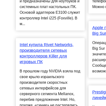
и предназначены для ноутбуков и
телефон
системных плат настольных ПК.
Можно п
Основой адаптеров E3100 служит
контроллер Intel i225 (Foxville). В
м...
Apple 
Big Su
Операц
Intel купила Rivet Networks,
Big Sur
производителя сетевых
значите
контроллеров Killer для
расшир
игровых ПК
Сообще
В прошлом году NVIDIA взяла под
возможн
свое крыло израильского
производителя скоростных
сетевых интерфейсов для
Presti
серверного сегмента Mellanox,
линейк
перебив предложение Intel. Но,
похоже, «синие» не растерялись