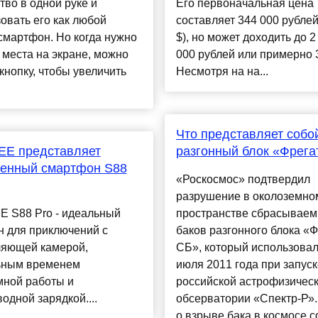
тво в одной руке и
Его первоначальная цена
овать его как любой
составляет 344 000 рублей
смартфон. Но когда нужно
$), но может доходить до 2
места на экране, можно
000 рублей или примерно 
кнопку, чтобы увеличить
Несмотря на на...
Что представляет собо
E представляет
разгонный блок «Фрега
енный смартфон S88
«Роскосмос» подтвердил
разрушение в околоземно
 S88 Pro - идеальный
пространстве сбрасывае
н для приключений с
баков разгонного блока «Ф
ляющей камерой,
СБ», который использовал
ьным временем
июля 2011 года при запуск
мной работы и
российской астрофизичес
одной зарядкой....
обсерватории «Спектр-Р».
о взрыве бака в космосе с