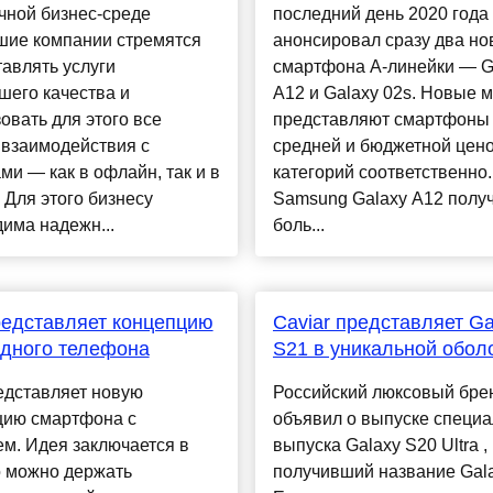
чной бизнес-среде
последний день 2020 года
шие компании стремятся
анонсировал сразу два но
авлять услуги
смартфона A-линейки — G
шего качества и
A12 и Galaxy 02s. Новые 
овать для этого все
представляют смартфоны
 взаимодействия с
средней и бюджетной цен
ми — как в офлайн, так и в
категорий соответственно.
 Для этого бизнесу
Samsung Galaxy A12 полу
има надежн...
боль...
едставляет концепцию
Caviar представляет Ga
дного телефона
S21 в уникальной обол
едставляет новую
Российский люксовый бре
цию смартфона с
объявил о выпуске специа
м. Идея заключается в
выпуска Galaxy S20 Ultra ,
о можно держать
получивший название Gala