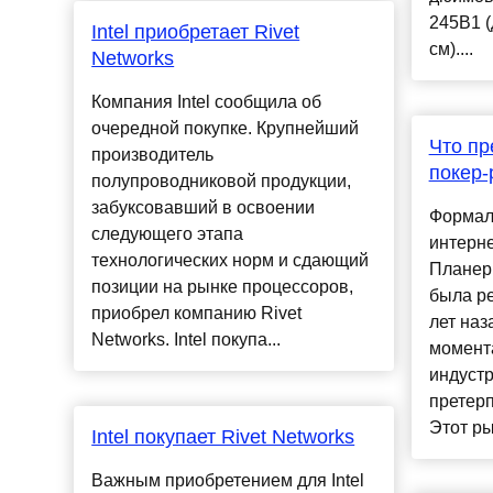
245B1 (
Intel приобретает Rivet
см)....
Networks
Компания Intel сообщила об
очередной покупке. Крупнейший
Что пр
производитель
покер-
полупроводниковой продукции,
забуксовавший в освоении
Формал
следующего этапа
интерне
технологических норм и сдающий
Планер 
позиции на рынке процессоров,
была р
приобрел компанию Rivet
лет наз
Networks. Intel покупа...
момент
индуст
претер
Этот ры
Intel покупает Rivet Networks
Важным приобретением для Intel