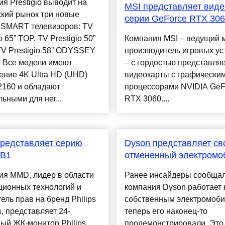
я Prestigio выводит на
MSI представляет вид
кий рынок три новые
серии GeForce RTX 30
 SMART телевизоров: TV
o 65” TOP, TV Prestigio 50”
Компания MSI – ведущий 
V Prestigio 58” ODYSSEY
производитель игровых ус
 Все модели имеют
– с гордостью представляе
ние 4K Ultra HD (UHD)
видеокарты с графически
2160 и обладают
процессорами NVIDIA GeF
ьными для нег...
RTX 3060....
редставляет серию
Dyson представляет св
 B1
отмененный электромо
ия MMD, лидер в области
Ранее инсайдеры сообщал
ционных технологий и
компания Dyson работает 
ель прав на бренд Philips
собственным электромоби
s, представляет 24-
теперь его наконец-то
ый ЖК-монитор Philips
продемонстрировали. Это