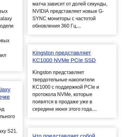
матча зависит от долей секунды,
вых
NVIDIA представляет новые G-
alaxy
SYNC мониторы с частотой
модели
обновления 360 Гц....
овых
Kingston представляет
чил
KC1000 NVMe PCIe SSD
Kingston представляет
твердотельные накопители
KC1000 с поддержкой PCIe и
laxy
протокола NVMe, которые
очке
появятся в продаже уже в
нд
середине июня этого года....
льного
xy S21.
Что представляет собой