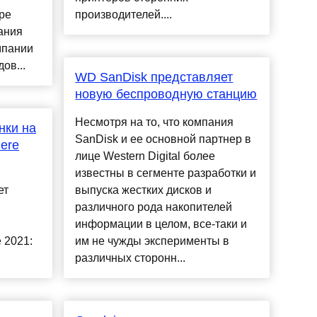
ре
производителей....
ания
мпании
ов...
WD SanDisk представляет
новую беспроводную станцию
Несмотря на то, что компания
нки на
SanDisk и ее основной партнер в
ere
лице Western Digital более
известны в сегменте разработки и
ет
выпуска жестких дисков и
различного рода накопителей
информации в целом, все-таки и
 2021:
им не чужды эксперименты в
различных сторонн...