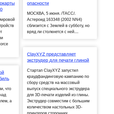
еокарты
опасности
60
МОСКВА, 5 июня. /ТАСС/.
мировой
Астероид 163348 (2002 NN4)
тройств
сблизится с Землей в субботу, но
т
вряд ли столкнется с ней....
ми
orce
ClayXYZ представляет
экструдер для печати глиной
Стартап ClayXYZ запустил
ой
краудфандинговую кампанию по
биль
сбору средств на массовый
и, что
выпуск специального экструдера
над
для 3D-печати изделий из глины.
лем, а
Экструдер совместим с большим
количеством настольных 3D-
принтеров сторонних