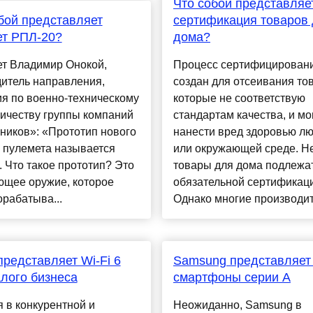
Что собой представляе
бой представляет
сертификация товаров
ет РПЛ-20?
дома?
ет Владимир Онокой,
Процесс сертифицирован
итель направления,
создан для отсеивания то
я по военно-техническому
которые не соответствую
ичеству группы компаний
стандартам качества, и мо
ников»: «Прототип нового
нанести вред здоровью л
 пулемета называется
или окружающей среде. Н
 Что такое прототип? Это
товары для дома подлежа
ющее оружие, которое
обязательной сертификац
орабатыва...
Однако многие производите
представляет Wi-Fi 6
Samsung представляет
лого бизнеса
смартфоны серии А
 в конкурентной и
Неожиданно, Samsung в