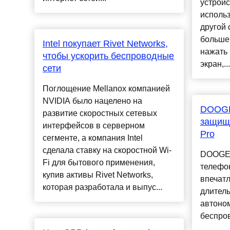
устройс
использ
другой 
больше 
Intel покупает Rivet Networks,
нажать 
чтобы ускорить беспроводные
экран,...
сети
Поглощение Mellanox компанией
NVIDIA было нацелено на
DOOGE
развитие скоростных сетевых
защищ
интерфейсов в серверном
Pro
сегменте, а компания Intel
сделала ставку на скоростной Wi-
DOOGEE
Fi для бытового применения,
телефо
купив активы Rivet Networks,
впечат
которая разработала и выпус...
длител
автоно
беспров