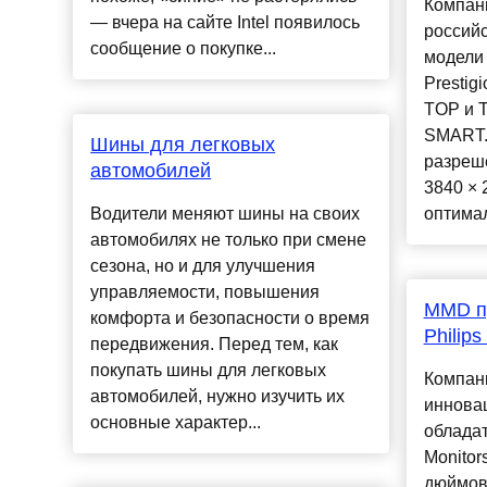
Компани
— вчера на сайте Intel появилось
российс
сообщение о покупке...
модели
Prestigi
TOP и T
SMART.
Шины для легковых
разреше
автомобилей
3840 × 
Водители меняют шины на своих
оптимал
автомобилях не только при смене
сезона, но и для улучшения
управляемости, повышения
MMD п
комфорта и безопасности о время
Philips
передвижения. Перед тем, как
покупать шины для легковых
Компан
автомобилей, нужно изучить их
иннова
основные характер...
обладат
Monitor
дюймов