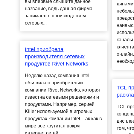
вы впервые слышите данное
динами
название, ведь данная фирма
неболь
занимается производством
предост
сетевых...
наивыс
использ
каналы
клиента
Intel приобрела
онлайн.
производителя сетевых
необход
продуктов Rivet Networks
Неделю назад компания Intel
объявила о приобретении
TCL пр
компании Rivet Networks, которая
раскла
известна сетевыми решениями и
продуктами. Например, серией
TCL пр
Killer используемой в игровых
концеп
продуктах компании Intel. Так как в
дисплее
мире все крутится вокруг
том, чт
интернет сетей...